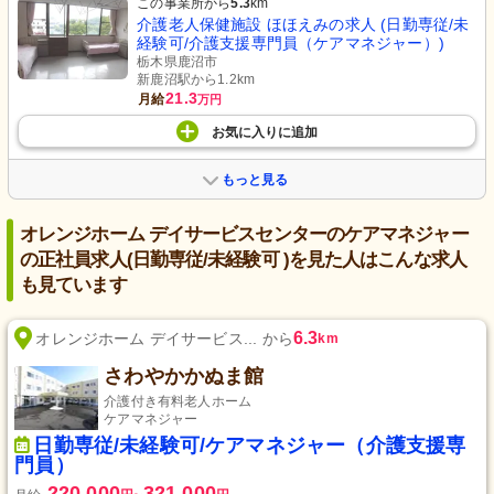
この事業所から
5.3
km
介護老人保健施設 ほほえみの求人 (日勤専従/未
経験可/介護支援専門員（ケアマネジャー）)
栃木県鹿沼市
新鹿沼駅から1.2km
21.3
月給
万円
お気に入り
に
追加
もっと見る
オレンジホーム デイサービスセンターのケアマネジャー
の正社員求人(日勤専従/未経験可 )を見た人はこんな求人
も見ています
6.3
オレンジホーム デイサービス... から
km
さわやかかぬま館
介護付き有料老人ホーム
ケアマネジャー
日勤専従/未経験可/ケアマネジャー（介護支援専
門員）
220,000
321,000