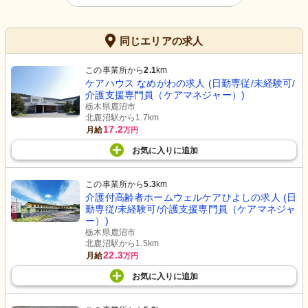
同じエリアの求人
この事業所から
2.1
km
ケアハウス なめがわの求人 (日勤専従/未経験可/
介護支援専門員（ケアマネジャー）)
栃木県鹿沼市
北鹿沼駅から1.7km
17.2
月給
万円
お気に入り
に
追加
この事業所から
5.3
km
介護付高齢者ホームウェルケアひよしの求人 (日
勤専従/未経験可/介護支援専門員（ケアマネジャ
ー）)
栃木県鹿沼市
北鹿沼駅から1.5km
22.3
月給
万円
お気に入り
に
追加