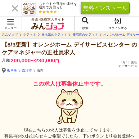
スカウトや選考の連絡を
無料インストール
通知でお知らせ
介護･医療求人サイト
メニュー
検索
ログインする
みんジョブ
ケアマネ
栃木県のケアマネ
鹿沼市のケアマネ
オレンジホーム デイサ
【8/3更新】オレンジホーム デイサービスセンター
の
ケアマネジャーの正社員求人
月給
200,000
230,000
〜
円
8月3日更新
デイサービス
栃木県
鹿沼市
富岡
この求人は募集休止中です。
現在こちらの求人は募集を休止しております。
募集再開のお知らせをご希望でしたら、下のボタンより会員登録へ