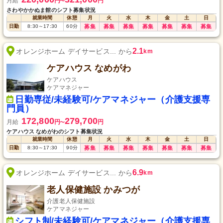
月給
円
円
〜
さわやかかぬま館のシフト募集状況
就業時間
休憩
月
火
水
木
金
土
日
日勤
8:30
～
17:30
60
分
募集
募集
募集
募集
募集
募集
募集
2.1
オレンジホーム デイサービス... から
km
ケアハウス なめがわ
ケアハウス
ケアマネジャー
日勤専従/未経験可/ケアマネジャー（介護支援専
門員）
172,800
279,700
月給
円
円
〜
ケアハウス なめがわのシフト募集状況
就業時間
休憩
月
火
水
木
金
土
日
日勤
8:30
～
17:30
90
分
募集
募集
募集
募集
募集
募集
募集
6.9
オレンジホーム デイサービス... から
km
老人保健施設 かみつが
介護老人保健施設
ケアマネジャー
シフト制/未経験可/ケアマネジャー（介護支援専