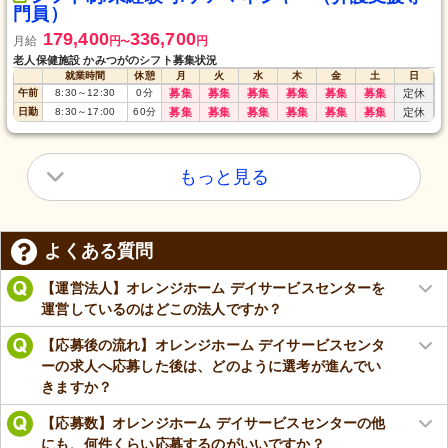
門員）
179,400
336,700
月給
円
円
〜
老人保健施設 かみつがのシフト募集状況
就業時間
休憩
月
火
水
木
金
土
日
午前
8:30
～
12:30
0
分
募集
募集
募集
募集
募集
募集
定休
日勤
8:30
～
17:00
60
分
募集
募集
募集
募集
募集
募集
定休
もっと見る
よくある質問
【運営法人】オレンジホーム デイサービスセンターを
運営しているのはどこの法人ですか？
【応募後の流れ】オレンジホーム デイサービスセンタ
ーの求人へ応募した後は、どのように選考が進んでい
きますか？
【応募数】オレンジホーム デイサービスセンターの他
にも、何件くらい応募するのがいいですか？