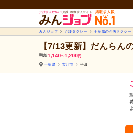
介護求人数No.1
介護･医療求人サイト
みんジョブ
介護タクシー
千葉県の介護タクシー
【7/13更新】だんらん
時給
1,140
1,200
〜
円
千葉県
市川市
平田