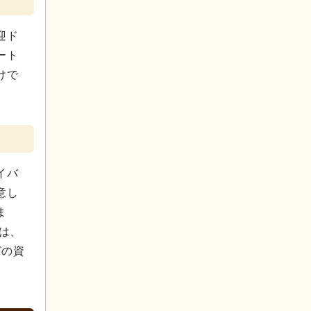
迎ド
ート
けで
イバ
意し
ま
は、
どの資