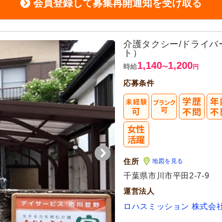
会員登録して募集再開通知を受け取る
介護タクシー/ドライ
ト）
1,140
1,200
時給
〜
円
応募条件
住所
地図を見る
千葉県市川市平田2-7-9
運営法人
ロハスミッション 株式会