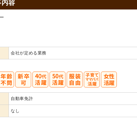
事内容
ー
会社が定める業務
40
50
自動車免許
代活躍
代活躍
なし