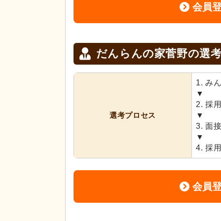
会員
だんらんの家菅野の
選
1. 
▼
2. 
選考
プロセス
▼
3. 
▼
4. 
会員