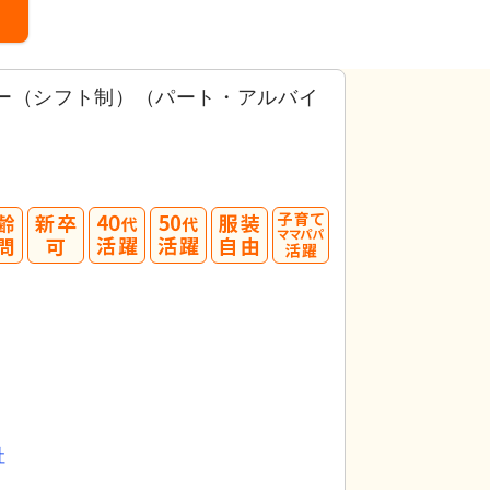
バー（シフト制）（パート・アルバイ
40
50
代活躍
代活躍
社