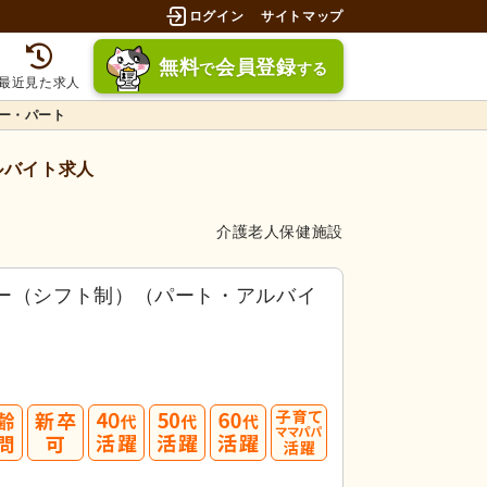
ログイン
サイトマップ
無料
会員登録
で
する
最近見た求人
ー・パート
ルバイト求人
介護老人保健施設
バー（シフト制）（パート・アルバイ
40
50
60