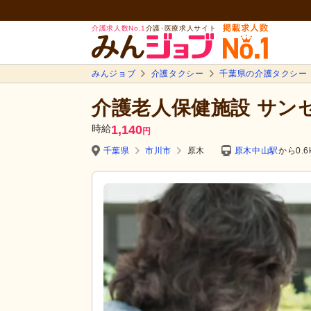
介護求人数No.1
介護･医療求人サイト
みんジョブ
介護タクシー
千葉県の介護タクシー
介護老人保健施設 サン
時給
1,140
円
千葉県
市川市
原木
原木中山駅
から0.6