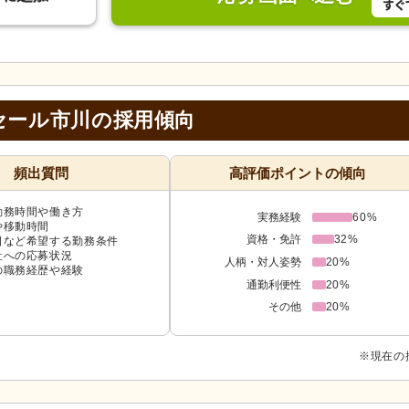
セール市川の採用傾向
頻出質問
高評価ポイントの傾向
勤務時間や働き方
実務経験
60%
や移動時間
資格・免許
32%
日など希望する勤務条件
社への応募状況
人柄・対人姿勢
20%
の職務経歴や経験
通勤利便性
20%
その他
20%
※現在の