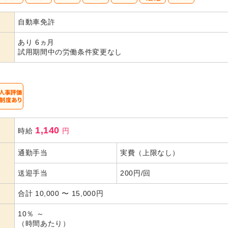
40
50
60
自動車免許
代活躍
代活躍
代活躍
あり 6ヵ月
試用期間中の労働条件変更なし
1,140
時給
円
通勤手当
実費（上限なし）
送迎手当
200円/回
合計 10,000 〜 15,000円
10％ ～
（時間あたり）