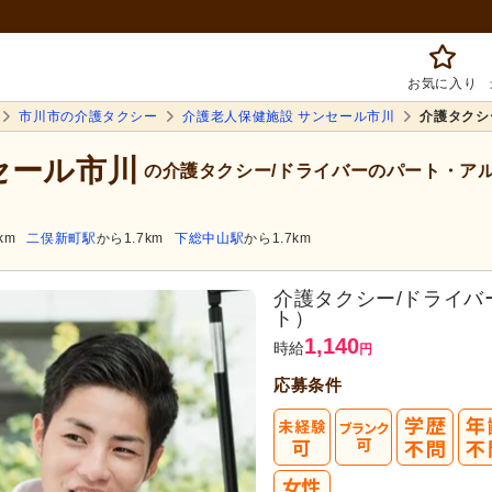
お気に入り
市川市の介護タクシー
介護老人保健施設 サンセール市川
介護タクシ
セール市川
の介護タクシー/ドライバーのパート・ア
km
二俣新町駅
から1.7km
下総中山駅
から1.7km
介護タクシー/ドライ
ト）
1,140
時給
円
応募条件