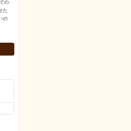
ての
せた
いの