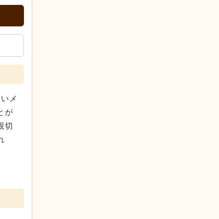
しいメ
とが
親切
れ