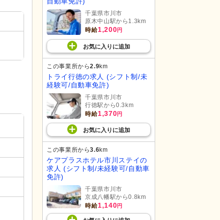
自動車免許)
千葉県市川市
原木中山駅から1.3km
1,200
時給
円
お気に入り
に
追加
この事業所から
2.9
km
トライ行徳の求人 (シフト制/未
経験可/自動車免許)
千葉県市川市
行徳駅から0.3km
1,370
時給
円
お気に入り
に
追加
この事業所から
3.6
km
ケアプラスホテル市川ステイの
求人 (シフト制/未経験可/自動車
免許)
千葉県市川市
京成八幡駅から0.8km
1,140
時給
円