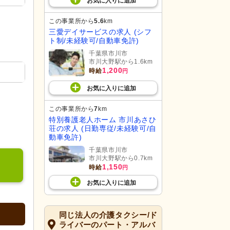
お気に入り
に
追加
この事業所から
5.6
km
三愛デイサービスの求人 (シフ
ト制/未経験可/自動車免許)
千葉県市川市
市川大野駅から1.6km
1,200
時給
円
お気に入り
に
追加
この事業所から
7
km
特別養護老人ホーム 市川あさひ
荘の求人 (日勤専従/未経験可/自
動車免許)
千葉県市川市
市川大野駅から0.7km
1,150
時給
円
お気に入り
に
追加
同じ法人の介護タクシー/ド
ライバーのパート・アルバ