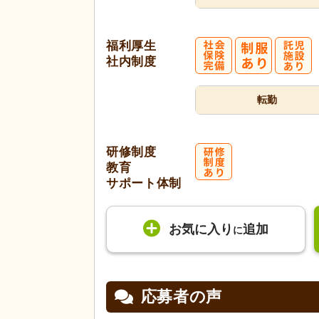
福利厚生
社内制度
転勤
研修制度
教育
サポート体制
お気に入り
追加
に
応募者の声