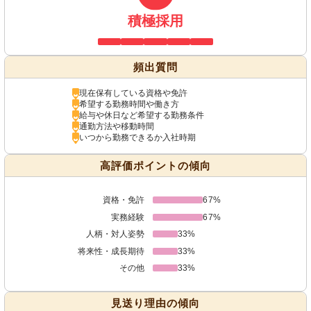
積極採用
頻出質問
現在保有している資格や免許
希望する勤務時間や働き方
給与や休日など希望する勤務条件
通勤方法や移動時間
いつから勤務できるか入社時期
高評価ポイントの傾向
資格・免許
67%
実務経験
67%
人柄・対人姿勢
33%
将来性・成長期待
33%
その他
33%
見送り理由の傾向