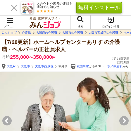
スカウトや選考の連絡を
無料インストール
通知でお知らせ
介護･医療求人サイト
メニュー
検索
ログインする
みんジョブ
介護職
大阪府の介護職
大阪市の介護職
大阪市西成区の介護職
ホー
【7/28更新】ホームヘルプセンターありす
の介護
職・ヘルパーの正社員求人
月給
255,000
350,000
〜
円
7月28日更新
訪問介護
大阪府
大阪市
大阪市西成区
鶴見橋
花園町駅
から0.3km
萩ノ茶屋駅
から0