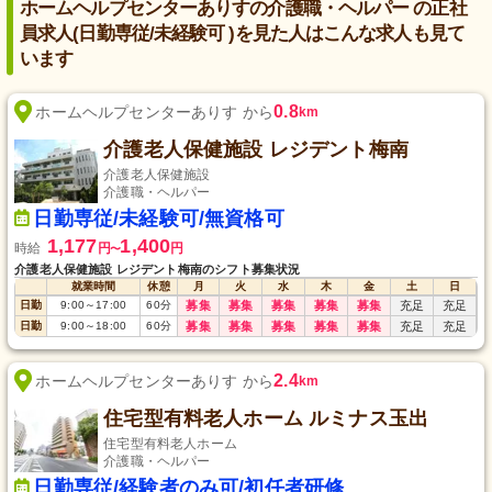
ホームヘルプセンターありすの介護職・ヘルパー の正社
員求人(日勤専従/未経験可 )を見た人はこんな求人も見て
います
0.8
ホームヘルプセンターありす から
km
介護老人保健施設 レジデント梅南
介護老人保健施設
介護職・ヘルパー
日勤専従/未経験可/無資格可
1,177
1,400
時給
円
円
〜
介護老人保健施設 レジデント梅南のシフト募集状況
就業時間
休憩
月
火
水
木
金
土
日
日勤
9:00
～
17:00
60
分
募集
募集
募集
募集
募集
充足
充足
日勤
9:00
～
18:00
60
分
募集
募集
募集
募集
募集
充足
充足
2.4
ホームヘルプセンターありす から
km
住宅型有料老人ホーム ルミナス玉出
住宅型有料老人ホーム
介護職・ヘルパー
日勤専従/経験者のみ可/初任者研修