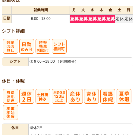
就業時間
月
火
水
木
金
土
日
日勤
急募
急募
急募
急募
急募
定休
定休
9:00
18:00
～
シフト詳細
残
時短勤務相談
シ
シフト
① 9:00〜18:00 （休憩60分）
業ほぼなし
可
フト相談可
休日・休暇
有
年間休日
給消化促進
120日以上
年
休日
週休2日
末年始休暇