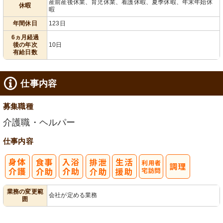
産前産後休業、育児休業、看護休暇、夏季休暇、年末年始休
休暇
暇
年間休日
123日
6ヵ月経過
後の年次
10日
有給日数
仕事内容
募集職種
介護職・ヘルパー
仕事内容
利
業務の変更範
会社が定める業務
囲
用者宅訪問