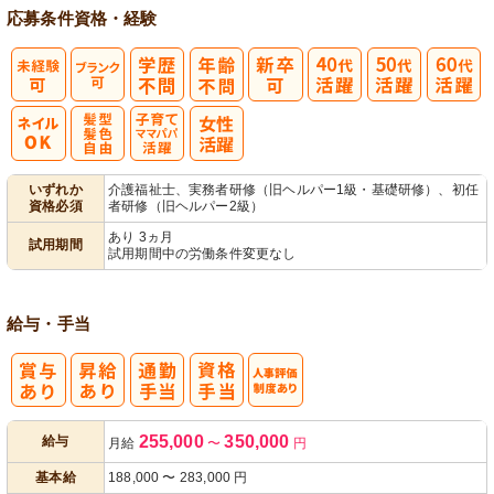
応募条件
資格・経験
髪型・髪色自
子育てママパ
いずれか
介護福祉士、実務者研修（旧ヘルパー1級・基礎研修）、初任
資格必須
者研修（旧ヘルパー2級）
由
パ活躍
あり 3ヵ月
試用期間
試用期間中の労働条件変更なし
給与・手当
人事評価制度
255,000
350,000
給与
月給
〜
円
あり
基本給
188,000
〜
283,000
円