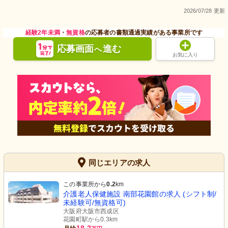
2026/07/28 更新
経験2年未満
・
無資格
の応募者の書類通過実績がある事業所です
応募画面
進む
へ
お気に入り
同じエリアの求人
この事業所から
0.2
km
介護老人保健施設 南部花園館の求人 (シフト制/
未経験可/無資格可)
大阪府大阪市西成区
花園町駅から0.3km