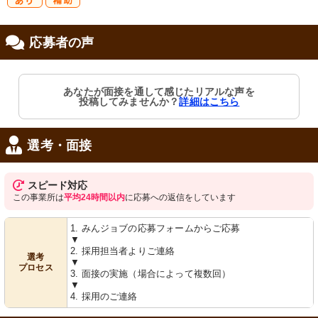
研
セミナー参加
応募者の声
修制度あり
費補助
あなたが面接を通して感じたリアルな声を
投稿してみませんか？
詳細はこちら
選考・面接
スピード対応
この事業所は
平均24時間以内
に応募への返信をしています
1. みんジョブの応募フォームからご応募
▼
2. 採用担当者よりご連絡
選考
▼
プロセス
3. 面接の実施（場合によって複数回）
▼
4. 採用のご連絡