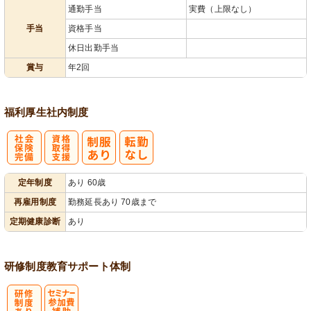
通勤手当
実費（上限なし）
手当
資格手当
休日出勤手当
賞与
年2回
福利厚生
社内制度
社
資格取得支援
定年制度
あり 60歳
会保険完備
あり
再雇用制度
勤務延長あり 70歳まで
定期健康診断
あり
研修制度
教育
サポート体制