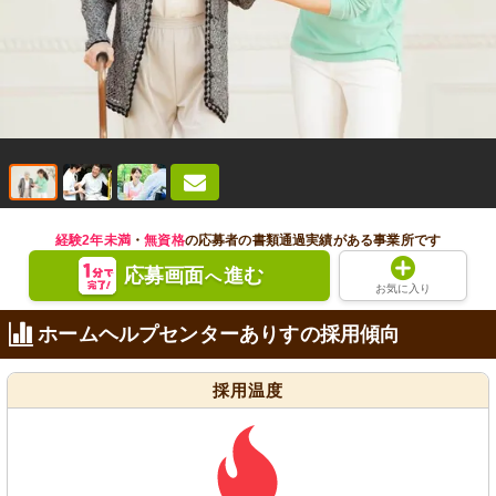
経験2年未満
・
無資格
の応募者の書類通過実績がある事業所です
応募画面
進む
へ
お気に入り
ホームヘルプセンターありすの採用傾向
採用温度