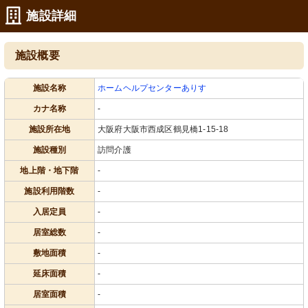
施設詳細
施設概要
施設名称
ホームヘルプセンターありす
カナ名称
-
施設所在地
大阪府大阪市西成区鶴見橋1-15-18
施設種別
訪問介護
地上階・地下階
-
施設利用階数
-
入居定員
-
居室総数
-
敷地面積
-
延床面積
-
居室面積
-