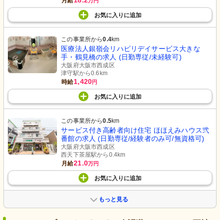
18.2
月給
万円
お気に入り
に
追加
この事業所から
0.4
km
医療法人銀嶺会リハビリデイサービス大きな
手・鶴見橋の求人 (日勤専従/未経験可)
大阪府大阪市西成区
津守駅から0.6km
1,420
時給
円
お気に入り
に
追加
この事業所から
0.5
km
サービス付き高齢者向け住宅 ほほえみハウス弐
番館の求人 (日勤専従/経験者のみ可/無資格可)
大阪府大阪市西成区
西天下茶屋駅から0.4km
21.0
月給
万円
お気に入り
に
追加
もっと見る