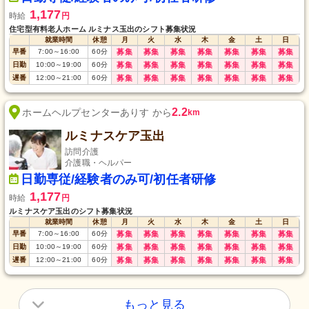
1,177
時給
円
住宅型有料老人ホーム ルミナス玉出のシフト募集状況
就業時間
休憩
月
火
水
木
金
土
日
早番
7:00
～
16:00
60
分
募集
募集
募集
募集
募集
募集
募集
日勤
10:00
～
19:00
60
分
募集
募集
募集
募集
募集
募集
募集
遅番
12:00
～
21:00
60
分
募集
募集
募集
募集
募集
募集
募集
2.2
ホームヘルプセンターありす から
km
ルミナスケア玉出
訪問介護
介護職・ヘルパー
日勤専従/経験者のみ可/初任者研修
1,177
時給
円
ルミナスケア玉出のシフト募集状況
就業時間
休憩
月
火
水
木
金
土
日
早番
7:00
～
16:00
60
分
募集
募集
募集
募集
募集
募集
募集
日勤
10:00
～
19:00
60
分
募集
募集
募集
募集
募集
募集
募集
遅番
12:00
～
21:00
60
分
募集
募集
募集
募集
募集
募集
募集
もっと見る