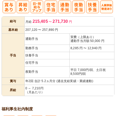
日・祝給与ア
人事評価制度
215,405
271,730
給与
月給
〜
円
ップ
あり
基本給
207,120
〜
257,890
円
実費（上限あり）
通勤手当
通勤手当月額 50,000 円
勤務手当
8,285 円 〜 12,940 円
手当
扶養手当
住宅手当
平日 7,000円/回、土日祝
夜勤手当
8,500円/回
賞与
年2回 合計 5.2ヵ月分 (過去支給実績・業績連動)
0 ～ 7,210円
昇給
（月あたり）
福利厚生
社内制度