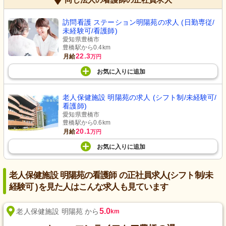
訪問看護 ステーション明陽苑の求人 (日勤専従/
未経験可/看護師)
愛知県豊橋市
豊橋駅から0.4km
22.3
月給
万円
お気に入り
に
追加
老人保健施設 明陽苑の求人 (シフト制/未経験可/
看護師)
愛知県豊橋市
豊橋駅から0.6km
20.1
月給
万円
お気に入り
に
追加
老人保健施設 明陽苑の看護師 の正社員求人(シフト制/未
経験可 )を見た人はこんな求人も見ています
5.0
老人保健施設 明陽苑 から
km