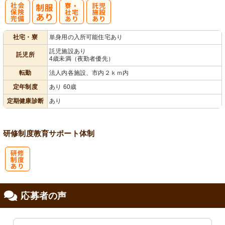
社
寮・
託
社宅・寮
単身用の入所可能住宅あり
会保険完備
社宅あり
児施設あり
託児施設あり
託児所
4歳未満（夜勤者優先）
転勤
法人内各施設、市内２ｋｍ内
定年制度
あり 60歳
定期健康診断
あり
研修制度
教育
サポート体制
研
応募者の声
修制度あり