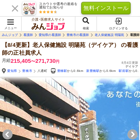
スカウトや選考の連絡を
無料インストール
通知でお知らせ
介護･医療求人サイト
メニュー
検索
ログインする
みんジョブ
看護師
愛知県の看護師
豊橋市の看護師
老人保健施設 明陽苑
看護師
【8/4更新】老人保健施設 明陽苑（デイケア）
の看護
師の正社員求人
月給
215,405
271,730
〜
円
8月4日更新
デイケア
愛知県
豊橋市
八通町
豊橋駅
から0.6km
新豊橋駅
から0.6km
駅前駅
から0.