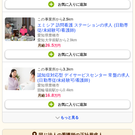
お気に入り
に
追加
この事業所から
2.5
km
エミシア 訪問看護 ステーションの求人 (日勤専
従/未経験可/看護師)
愛知県豊橋市
愛知大学前駅から2.9km
26.5
月給
万円
お気に入り
に
追加
この事業所から
3.3
km
認知症対応型 デイサービスセンター 常盤の求人
(日勤専従/未経験可/看護師)
愛知県豊橋市
競輪場前駅から0.4km
16.8
月給
万円
お気に入り
に
追加
もっと見る
同じ法人の看護師の正社員求人