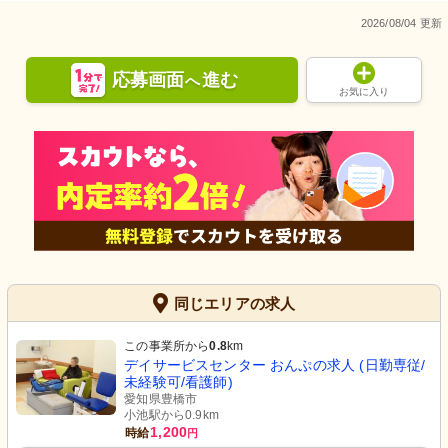
2026/08/04 更新
応募画面
進む
へ
お気に入り
同じエリアの求人
この事業所から
0.8
km
デイサービスセンター おんぷの求人 (日勤専従/
未経験可/看護師)
愛知県豊橋市
小池駅から0.9km
1,200
時給
円