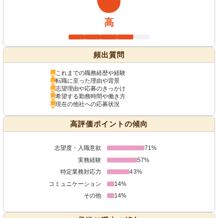
高
頻出質問
これまでの職務経歴や経験
転職に至った理由や背景
志望理由や応募のきっかけ
希望する勤務時間や働き方
現在の他社への応募状況
高評価ポイントの傾向
志望度・入職意欲
71%
実務経験
57%
特定業務対応力
43%
コミュニケーション
14%
その他
14%