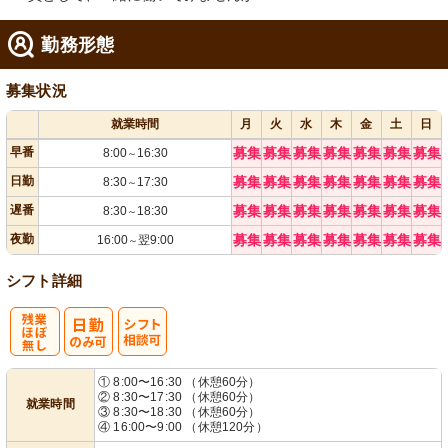
勤務形態
募集状況
就業時間
月
火
水
木
金
土
日
早番
募集
募集
募集
募集
募集
募集
募集
8:00
16:30
～
日勤
募集
募集
募集
募集
募集
募集
募集
8:30
17:30
～
遅番
募集
募集
募集
募集
募集
募集
募集
8:30
18:30
～
夜勤
募集
募集
募集
募集
募集
募集
募集
16:00
翌9:00
～
シフト詳細
残
シ
① 8:00〜16:30 （休憩60分）
② 8:30〜17:30 （休憩60分）
就業時間
業ほぼなし
フト相談可
③ 8:30〜18:30 （休憩60分）
④ 16:00〜9:00 （休憩120分）