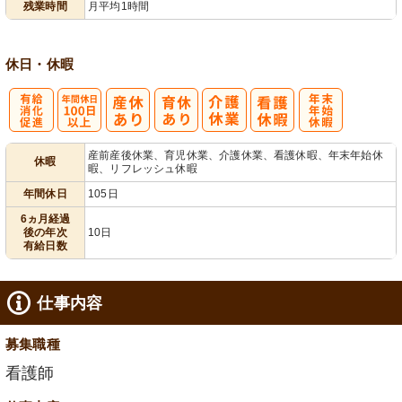
残業時間
月平均1時間
休日・休暇
有
年間休日
年
産前産後休業、育児休業、介護休業、看護休暇、年末年始休
休暇
暇、リフレッシュ休暇
給消化促進
100日以上
末年始休暇
年間休日
105日
6ヵ月経過
後の年次
10日
有給日数
仕事内容
募集職種
看護師