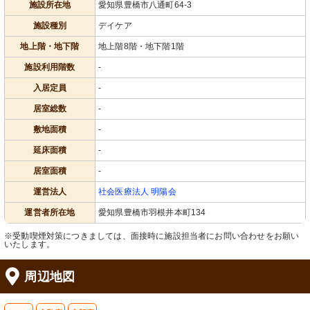
施設所在地
愛知県豊橋市八通町64-3
施設種別
デイケア
地上階・地下階
地上階8階・地下階1階
施設利用階数
-
入居定員
-
居室総数
-
敷地面積
-
延床面積
-
居室面積
-
運営法人
社会医療法人 明陽会
運営者所在地
愛知県豊橋市羽根井本町134
※受動喫煙対策につきましては、面接時に施設担当者にお問い合わせをお願い
いたします。
周辺地図