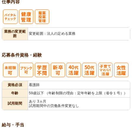
仕事内容
バイタルチェ
服薬・投薬管
業務の変更範
変更範囲：法人の定める業務
囲
ック
理
応募条件
資格・経験
子育てママパ
資格必須
看護師
パ活躍
年齢
59歳以下 （年齢制限の理由：定年年齢を上限（省令１号））
あり 3ヵ月
試用期間
試用期間中の労働条件変更なし
給与・手当