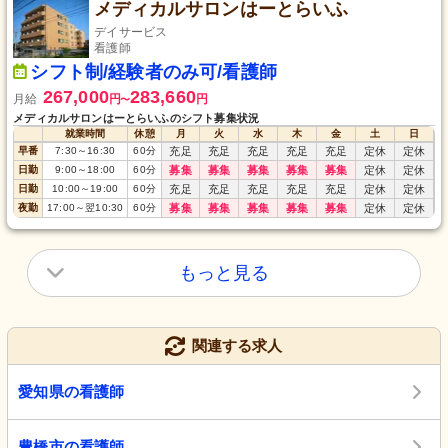
メディカルサロンはーとらいふ
デイサービス
看護師
シフト制/経験者のみ可/看護師
267,000
283,660
月給
円
円
〜
メディカルサロンはーとらいふのシフト募集状況
就業時間
休憩
月
火
水
木
金
土
日
早番
7:30
～
16:30
60
分
充足
充足
充足
充足
充足
定休
定休
日勤
9:00
～
18:00
60
分
募集
募集
募集
募集
募集
定休
定休
日勤
10:00
～
19:00
60
分
充足
充足
充足
充足
充足
定休
定休
夜勤
17:00
～
翌10:30
60
分
募集
募集
募集
募集
募集
定休
定休
もっと見る
関連する求人
愛知県の看護師
豊橋市の看護師