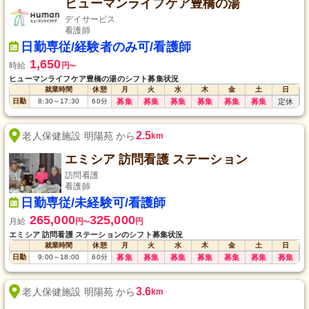
ヒューマンライフケア豊橋の湯
デイサービス
看護師
日勤専従/経験者のみ可/看護師
1,650
時給
円
〜
ヒューマンライフケア豊橋の湯のシフト募集状況
就業時間
休憩
月
火
水
木
金
土
日
日勤
8:30
～
17:30
60
分
募集
募集
募集
募集
募集
募集
定休
2.5
老人保健施設 明陽苑 から
km
エミシア 訪問看護 ステーション
訪問看護
看護師
日勤専従/未経験可/看護師
265,000
325,000
月給
円
円
〜
エミシア 訪問看護 ステーションのシフト募集状況
就業時間
休憩
月
火
水
木
金
土
日
日勤
9:00
～
18:00
60
分
募集
募集
募集
募集
募集
募集
募集
3.6
老人保健施設 明陽苑 から
km