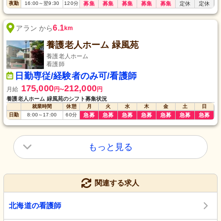
夜勤
16:00
～
翌9:30
120
分
募集
募集
募集
募集
募集
定休
定休
6.1
アラン から
km
養護老人ホーム 緑風苑
養護老人ホーム
看護師
日勤専従/経験者のみ可/看護師
175,000
212,000
月給
円
円
〜
養護老人ホーム 緑風苑のシフト募集状況
就業時間
休憩
月
火
水
木
金
土
日
日勤
8:00
～
17:00
60
分
急募
急募
急募
急募
急募
急募
急募
もっと見る
関連する求人
北海道の看護師