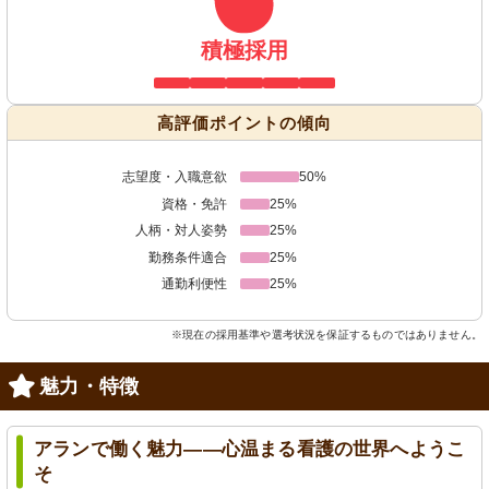
積極採用
高評価ポイントの傾向
志望度・入職意欲
50%
資格・免許
25%
人柄・対人姿勢
25%
勤務条件適合
25%
通勤利便性
25%
※現在の採用基準や選考状況を保証するものではありません。
魅力・特徴
アランで働く魅力――心温まる看護の世界へようこ
そ