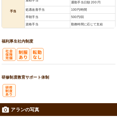
通勤手当
通勤手当日額 200 円
処遇改善手当
100円/時間
手当
早朝手当
500円/回
資格手当
勤務時間に応じて支給
福利厚生
社内制度
社
会保険完備
研修制度
教育
サポート体制
研
アランの写真
修制度あり