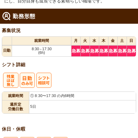
にし、自分自身も成長できる素晴らしい職場です。
勤務形態
募集状況
就業時間
月
火
水
木
金
土
日
8:30
17:30
～
日勤
急募
急募
急募
急募
急募
急募
急募
(6h)
シフト詳細
残
シ
就業時間
① 8:30〜17:30 の内6時間
業ほぼなし
フト相談可
週所定
5日
労働日数
休日・休暇