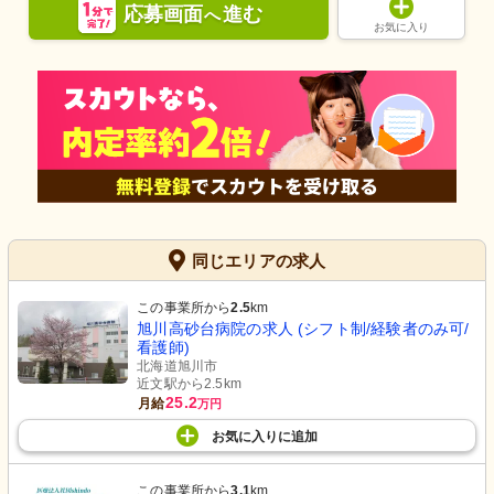
応募画面
進む
へ
お気に入り
同じエリアの求人
この事業所から
2.5
km
旭川高砂台病院の求人 (シフト制/経験者のみ可/
看護師)
北海道旭川市
近文駅から2.5km
25.2
月給
万円
お気に入り
に
追加
この事業所から
3.1
km