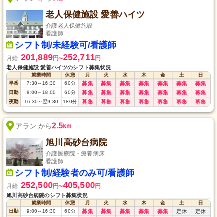
老人保健施設 愛善ハイツ
介護老人保健施設
看護師
シフト制/未経験可/看護師
201,889
252,711
月給
円
円
〜
老人保健施設 愛善ハイツのシフト募集状況
就業時間
休憩
月
火
水
木
金
土
日
早番
7:30
～
16:30
60
分
募集
募集
募集
募集
募集
募集
募集
日勤
9:00
～
18:00
60
分
募集
募集
募集
募集
募集
募集
募集
夜勤
16:30
～
翌9:30
180
分
募集
募集
募集
募集
募集
募集
募集
2.5
アラン から
km
旭川高砂台病院
介護医療院・療養病床
看護師
シフト制/経験者のみ可/看護師
252,500
405,500
月給
円
円
〜
旭川高砂台病院のシフト募集状況
就業時間
休憩
月
火
水
木
金
土
日
日勤
9:00
～
16:30
60
分
募集
募集
募集
募集
募集
定休
定休