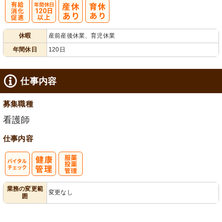
有
年間休日
休暇
産前産後休業、育児休業
給消化促進
120日以上
年間休日
120日
仕事内容
募集職種
看護師
仕事内容
バイタルチェ
服薬・投薬管
業務の変更範
変更なし
囲
ック
理