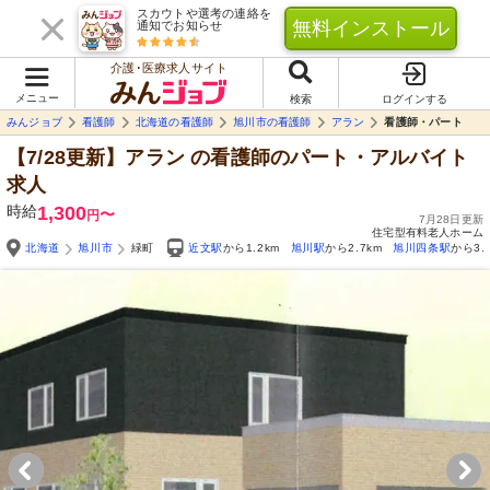
スカウトや選考の連絡を
無料インストール
通知でお知らせ
介護･医療求人サイト
メニュー
検索
ログインする
みんジョブ
看護師
北海道の看護師
旭川市の看護師
アラン
看護師・パート
【7/28更新】アラン
の看護師のパート・アルバイト
求人
時給
1,300
〜
円
7月28日更新
住宅型有料老人ホーム
北海道
旭川市
緑町
近文駅
から1.2km
旭川駅
から2.7km
旭川四条駅
から3.