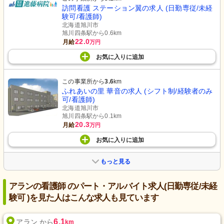
訪問看護 ステーション翼の求人 (日勤専従/未経
験可/看護師)
北海道旭川市
旭川四条駅から0.6km
22.0
月給
万円
お気に入り
に
追加
この事業所から
3.6
km
ふれあいの里 華音の求人 (シフト制/経験者のみ
可/看護師)
北海道旭川市
旭川四条駅から0.1km
20.3
月給
万円
お気に入り
に
追加
もっと見る
アランの看護師 のパート・アルバイト求人(日勤専従/未経
験可 )を見た人はこんな求人も見ています
6.1
アラン から
km