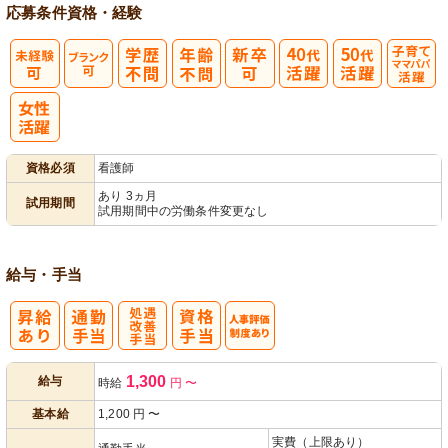
応募条件
資格・経験
子育てママパ
パ活躍
資格必須
看護師
あり 3ヵ月
試用期間
試用期間中の労働条件変更なし
給与・手当
処
人事評価制度
1,300
給与
時給
円
〜
遇改善手当
あり
基本給
1,200
円
〜
実費（上限あり）