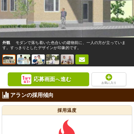
外観
モダンで落ち着いた色合いの建物前に、一人の方が立っていま
す。すっきりとしたデザインが印象的です。
応募画面
進む
へ
お気に入り
アランの採用傾向
採用温度