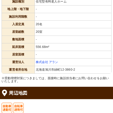
施設種別
住宅型有料老人ホーム
地上階・地下階
-
施設利用階数
-
入居定員
20名
居室総数
20室
敷地面積
-
延床面積
556.68m²
居室面積
-
運営法人
株式会社 アラン
運営者所在地
北海道旭川市緑町12-3860-2
※受動喫煙対策につきましては、面接時に施設担当者にお問い合わせをお願い
いたします。
周辺地図