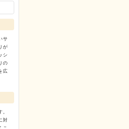
いサ
りが
ッシ
りの
を広
す。
に対
くこ