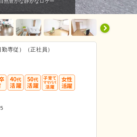
自然豊かな静かなロケー
日勤専従）（正社員）
40
50
代活躍
代活躍
5