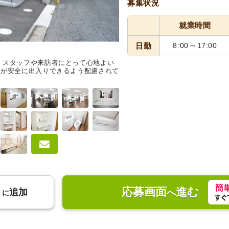
募集状況
就業時間
～
日勤
8:00
17:00
、スタッフや来訪者にとって心地よい
共有スペース
明るく広い食堂に
もが安全に出入りできるよう配慮されて
が提供されています。壁にはカラ
っています。
応募画面
進む
り
追加
へ
に