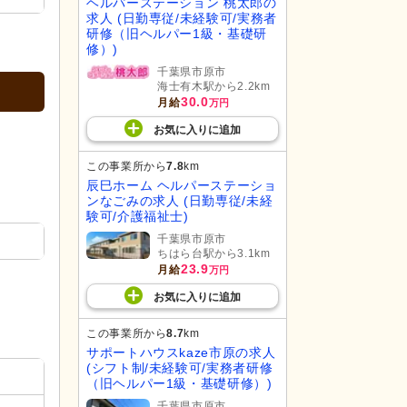
ヘルパーステーション 桃太郎の
求人 (日勤専従/未経験可/実務者
研修（旧ヘルパー1級・基礎研
修）)
千葉県市原市
海士有木駅から2.2km
30.0
月給
万円
お気に入り
に
追加
この事業所から
7.8
km
辰巳ホーム ヘルパーステーショ
ンなごみの求人 (日勤専従/未経
験可/介護福祉士)
千葉県市原市
ちはら台駅から3.1km
23.9
月給
万円
お気に入り
に
追加
この事業所から
8.7
km
サポートハウスkaze市原の求人
(シフト制/未経験可/実務者研修
（旧ヘルパー1級・基礎研修）)
千葉県市原市