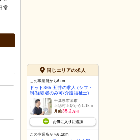
日常
同じエリアの求人
この事業所から
6
km
ドット365 五井の求人 (シフト
制/経験者のみ可/介護福祉士)
千葉県市原市
上総村上駅から1.1km
35.2
月給
万円
お気に入り
に
追加
この事業所から
6.1
km