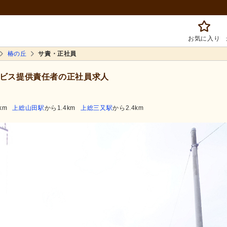
お気に入り
椿の丘
サ責・正社員
ビス提供責任者の正社員求人
km
上総山田駅
から1.4km
上総三又駅
から2.4km