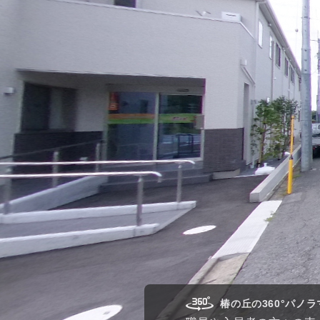
椿の丘の360°パノ