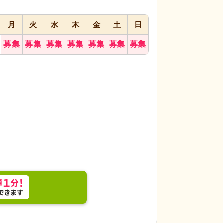
月
火
水
木
金
土
日
募集
募集
募集
募集
募集
募集
募集
は、清潔感溢れるテーブルが並び、共に過ごす空間
居室
暖かみのある
フルな装飾が施され、心地よい雰囲気づくりに一役買
ートする家具と十分