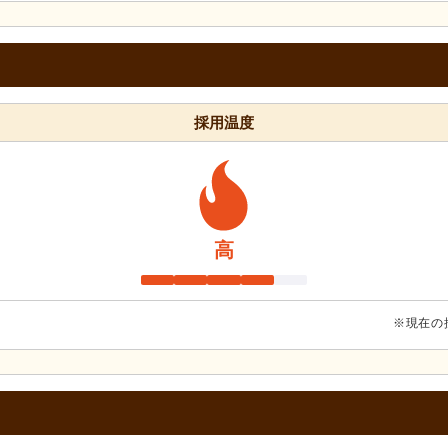
採用温度
高
※現在の