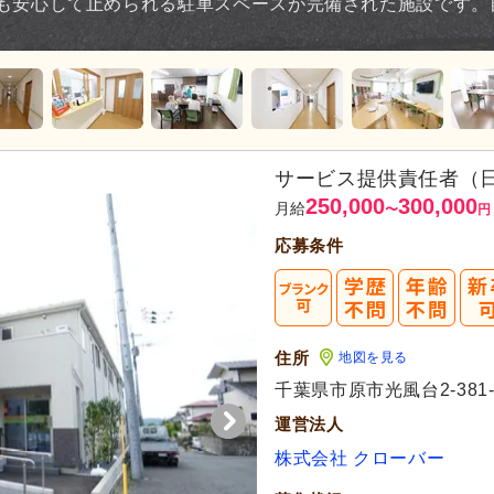
も安心して止められる駐車スペースが完備された施設です。
。
サービス提供責任者（
250,000
300,000
月給
〜
円
応募条件
住所
地図を見る
千葉県市原市光風台2-381-
運営法人
株式会社 クローバー