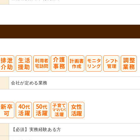
会社が定める業務
40
50
【必須】実務経験ある方
代活躍
代活躍