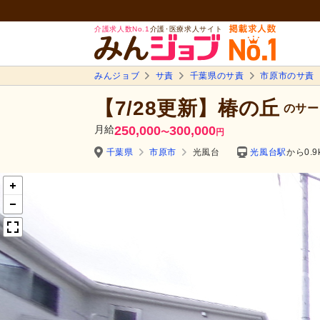
介護求人数No.1
介護･医療求人サイト
みんジョブ
サ責
千葉県のサ責
市原市のサ責
【7/28更新】椿の丘
のサー
月給
250,000
300,000
〜
円
千葉県
市原市
光風台
光風台駅
から0.9