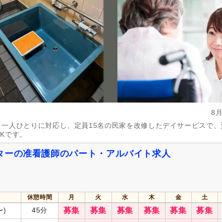
8
一人ひとりに対応し、定員15名の民家を改修したデイサービスで、
Kです。
ターの准看護師のパート・アルバイト求人
休憩時間
月
火
水
木
金
土
〜)
45分
募集
募集
募集
募集
募集
募集