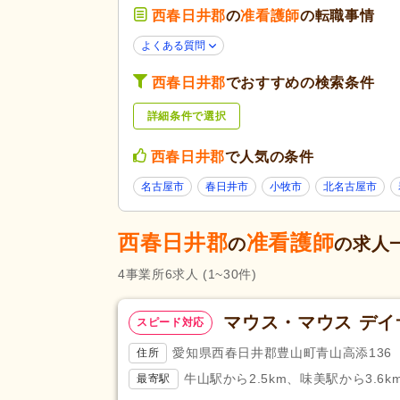
西春日井郡
の
准看護師
の転職事情
40代活躍
(6)
応募条件・こ
だわり
掲載24時間以内
(1)
よくある質問
掲載14日以内
(1)
西春日井郡
でおすすめの検索条件
スピード対応
(1)
詳細条件で選択
残業ほぼなし
(5)
勤務形態
夜勤のみ可
(1)
西春日井郡
で人気の条件
シフト相談可
(6)
名古屋市
春日井市
小牧市
北名古屋市
応募資格
准看護師
(6)
西春日井郡
准看護師
の
の求人
休日・休暇
日曜休み
(1)
4
事業所
6
求人
(1~30件)
賞与あり
(1)
マウス・マウス デ
給与・手当
スピード対応
昇給あり
(6)
福利厚生
愛知県西春日井郡豊山町青山高添136
住所
人事評価制度あり
(6)
牛山駅から2.5km、味美駅から3.6k
最寄駅
アクセス
自動車通勤可
(4)