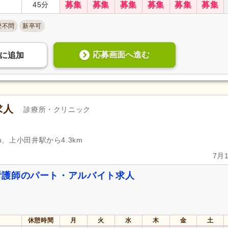
45分
募集
募集
募集
募集
募集
募集
歴不問
新卒可
応募画面へ進む
に
追加
求人
診療所・クリニック
m、上小田井駅から4.3km
7月
看護師のパート・アルバイト求人
休憩時間
月
火
水
木
金
土