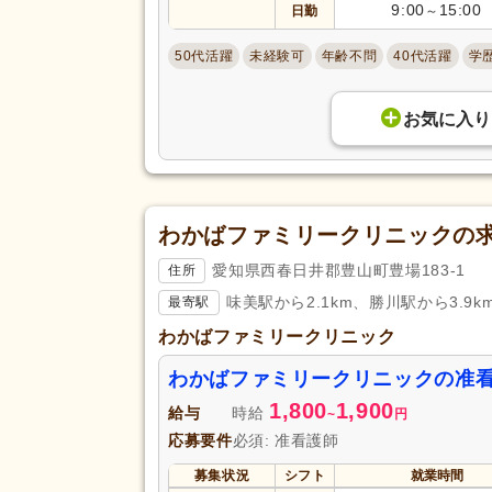
9:00
15:00
日勤
～
50代活躍
未経験可
年齢不問
40代活躍
学
お気に入り
わかばファミリークリニックの
愛知県西春日井郡豊山町豊場183-1
住所
味美駅から2.1km、勝川駅から3.9k
最寄駅
わかばファミリークリニック
わかばファミリークリニックの准
1,800
1,900
給与
時給
~
円
応募要件
必須: 准看護師
募集状況
シフト
就業時間