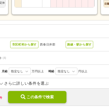
定休
日
市区町村から探す
西春日井郡
路線・駅から探す
ト
(4)
月給
指定なし
万円以上
時給
指定なし
円以上
さらに詳しい条件を選ぶ
診療所・クリニック
(3)
薬局・ドラッグストア
(2)
この条件で検索
件
ブランク可
(6)
学歴不問
(6)
新卒可
(6)
子育てママパパ活躍
(6)