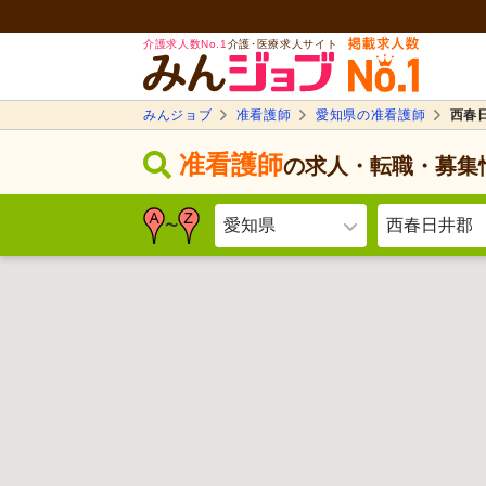
介護求人数No.1
介護･医療求人サイト
みんジョブ
准看護師
愛知県の准看護師
西春
准看護師
の求人・転職・募集
愛知県
西春日井郡
〜