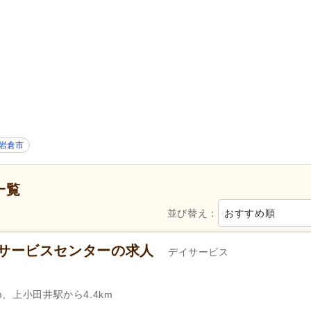
50代活躍
(6)
ハローワーク求人を除く
(1)
掲載3日以内
(1)
掲載7日以内
(1)
掲載30日以内
(2)
女性が活躍
(6)
シフト制
(4)
日勤のみ可
(4)
時短勤務相談可
(1)
週4日から可
(1)
岩倉市
自動車免許
(1)
一覧
産休あり
(6)
育休あり
(6)
並び替え：
おすすめ順
社会保険完備
(6)
研修制度あり
(6)
イサービスセンターの求人
デイサービス
退職金あり
(2)
通勤手当
(3)
夜勤手当
(1)
資格手当
(1)
m、上小田井駅から4.4km
自転車通勤可
(6)