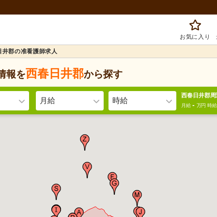
お気に入り
日井郡の准看護師求人
西春日井郡
情報を
から探す
西春日井郡周
月給
時給
-
月給
万円
時