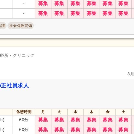
-
募集
募集
募集
募集
募集
募集
-
募集
募集
募集
募集
募集
募集
活躍
社会保険完備
療所・クリニック
8
の正社員求人
休憩時間
月
火
水
木
金
土
h)
60分
募集
募集
募集
募集
募集
募集
h)
60分
募集
募集
募集
募集
募集
募集