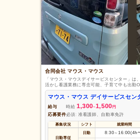
合同会社 マウス・マウス
「マウス・マウスデイサービスセンター」は、
活かし看護業務に専念可能、子育て中も出勤O
マウス・マウス デイサービスセン
1,300
1,500
給与
時給
~
円
応募要件
必須: 准看護師、自動車免許
募集状況
シフト
就業時間
8:30
16:00(4h
日勤
～
日勤専従