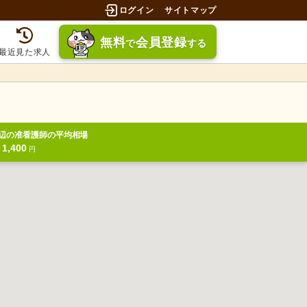
ログイン
サイトマップ
無料
会員登録
で
する
最近見た求人
辺の准看護師の平均相場
1,400
給
円