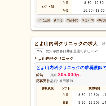
8:30
12:30
午前
～
シフト制
16:30
19:30
午後
～
50代活躍
新卒可
年齢不問
学歴不問
40代
とよ山内科クリニックの求人
診
愛知県西春日井郡豊山町青山46-2
住所
とよ山内科クリニック
とよ山内科クリニックの准看護師
305,000
給与
月給
円
~
応募要件
必須: 准看護師
募集状況
シフト
就業時間
8:30
12:30(
14
午前
～
～
8:30
16:30(
14
日勤
～
～