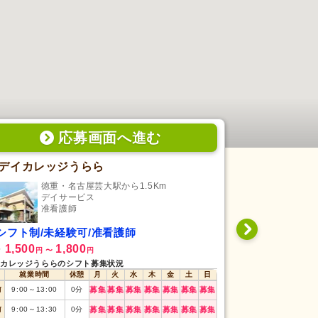
応募画面
へ
進む
デイカレッジうらら
如来 デイ
徳重・名古屋芸大駅から1.5Km
比良
デイサービス
デ
准看護師
准
シフト制/未経験可/准看護師
日勤専従/経
1,500
1,800
1,140
給
時給
円
〜
円
円
〜
カレッジうららのシフト募集状況
如来 デイサービス
就業時間
休憩
月
火
水
木
金
土
日
就業時間
前
9:00
～
13:00
0
分
募集
募集
募集
募集
募集
募集
募集
日勤
8:00
～
17:00
前
9:00
～
13:30
0
分
募集
募集
募集
募集
募集
募集
募集