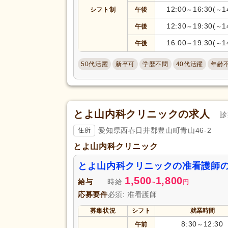
12:00
16:30(
1
シフト制
午後
～
～
12:30
19:30(
1
午後
～
～
16:00
19:30(
1
午後
～
～
50代活躍
新卒可
学歴不問
40代活躍
年齢
とよ山内科クリニックの求人
診
愛知県西春日井郡豊山町青山46-2
住所
とよ山内科クリニック
とよ山内科クリニックの准看護師
1,500
1,800
給与
時給
~
円
応募要件
必須: 准看護師
募集状況
シフト
就業時間
8:30
12:30
午前
～