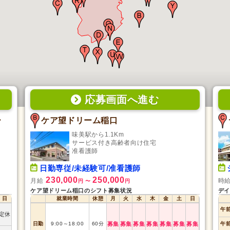
応募画面
へ
進む
ー
ケア望ドリーム稲口
味美駅から1.1Km
サービス付き高齢者向け住宅
准看護師
日勤専従/未経験可/准看護師
230,000
250,000
月給
時
円
〜
円
ケア望ドリーム稲口のシフト募集状況
デイ
日
就業時間
休憩
月
火
水
木
金
土
日
午
定休
日勤
9:00
～
18:00
60
分
募集
募集
募集
募集
募集
募集
募集
午