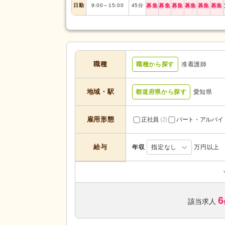
日勤
9:00
～
15:00
45
分
募集
募集
募集
募集
募集
募集
職種
職種から探す
准看護師
地域・駅
都道府県から探す
愛知県
雇用形態
正社員
(2)
パート・アルバイ
給与
年収
指定なし
万円以上
サービスの種
デイサービス
(1)
類
6
該当求人
未経験可
(1)
年齢不問
(5)