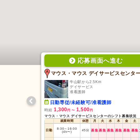
応募画面
へ
進む
マウス・マウス デイサービスセンタ
牛山駅から2.5Km
デイサービス
准看護師
日勤専従/未経験可/准看護師
1,300
1,500
時給
円
〜
円
マウス・マウス デイサービスセンターのシフト募集状況
就業時間
休憩
月
火
水
木
金
土
8:30
～
16:00
日勤
45
分
募集
募集
募集
募集
募集
募集
(4h〜)