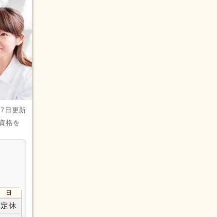
月7日更新
資格を
日
定休