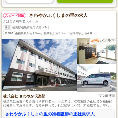
さわやかふくしまの里の求人
スピード対応
介護付き有料老人ホーム
住所
福島県福島市黒岩八郎内7-1
最寄駅
南福島駅から1.3km、福島駅から3.5km、曽根田駅から4.1km
パノラマ
株式会社 さわやか倶楽部
7月28日更新
福島県に位置する介護付き有料老人ホームでは、准看護師の正社員を積極的
に募集しております。資格を持っていれば経験は不問、未経験でも丁寧な研
修で支えます。個別ケアを重視し、生きがいを引き出す介護で利用者様の自
立を促し、笑顔を増やすお手伝いをしませんか。
さわやかふくしまの里の准看護師の正社員求人