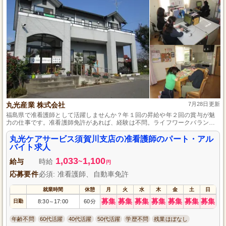
丸光産業 株式会社
7月28日更新
福島県で准看護師として活躍しませんか？年１回の昇給や年２回の賞与が魅
力の仕事です。准看護師免許があれば、経験は不問。ライフワークバランス
を大切にする職場で、多職種との連携もスムーズです。
丸光ケアサービス須賀川支店の准看護師のパート・アル
バイト求人
1,033
1,100
給与
時給
~
円
応募要件
必須: 准看護師、自動車免許
就業時間
休憩
月
火
水
木
金
土
日
募集
募集
募集
募集
募集
募集
募集
日勤
8:30
17:00
60分
～
年齢不問
60代活躍
40代活躍
50代活躍
学歴不問
残業ほぼなし