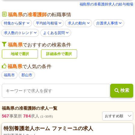
福島県の准看護師求人の給与相場
福島県
の
准看護師
の転職事情
特集から探す
平均給与相場
求人の動向
介護求人事情
求人数のトレンド
よくある質問
福島県
でおすすめの検索条件
地域で選択
詳細条件で選択
福島県
で人気の条件
福島市
郡山市
検索
福島県
の
准看護師
の求人一覧
567
事業所
784
求人
おすすめ順
(1~30件)
特別養護老人ホーム ファミーユの求人