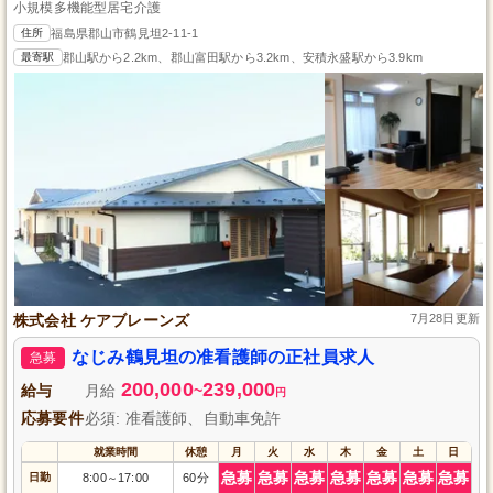
小規模多機能型居宅介護
住所
福島県郡山市鶴見坦2-11-1
最寄駅
郡山駅から2.2km、郡山富田駅から3.2km、安積永盛駅から3.9km
株式会社 ケアブレーンズ
7月28日更新
なじみ鶴見坦の准看護師の正社員求人
急募
200,000
239,000
給与
月給
~
円
応募要件
必須: 准看護師、自動車免許
就業時間
休憩
月
火
水
木
金
土
日
急募
急募
急募
急募
急募
急募
急募
日勤
8:00
17:00
60分
～