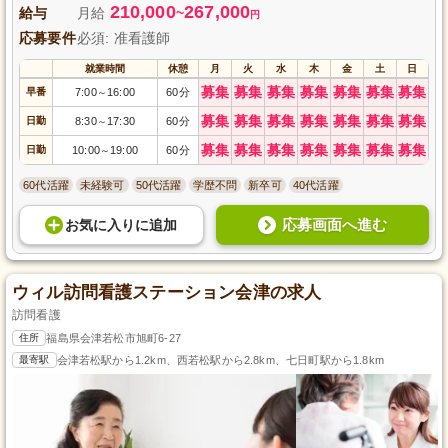
210,000
267,000
給与
月給
~
円
応募要件
必須: 准看護師
就業時間
休憩
月
火
水
木
金
土
日
募集
募集
募集
募集
募集
募集
募集
早番
7:00
16:00
60分
～
募集
募集
募集
募集
募集
募集
募集
日勤
8:30
17:30
60分
～
募集
募集
募集
募集
募集
募集
募集
日勤
10:00
19:00
60分
～
60代活躍
未経験可
50代活躍
学歴不問
新卒可
40代活躍
応募画面へ進む
お気に入り
に
追加
ウィル訪問看護ステーション会津の求人
訪問看護
住所
福島県会津若松市旭町6-27
最寄駅
会津若松駅から1.2km、西若松駅から2.8km、七日町駅から1.8km