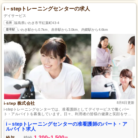
i－stepトレーニングセンターの求人
デイサービス
住所
福島県いわき市平紅葉町43-4
最寄駅
いわき駅から0.7km、赤井駅から3.0km、内郷駅から4.6km
i-step 株式会社
8月6日更新
i-stepトレーニングセンターでは、准看護師としてデイサービスで働くパー
ト・アルバイトを募集しています。日々、利用者の皆様の健康と笑顔をサポ
ートするやりがいのあるお仕事です。資格や経験は問わず、初心者でも丁寧
にサポートいたします。地域に根ざした温かい環境で、一緒に成長しません
i－stepトレーニングセンターの准看護師のパート・ア
か？ご興味のある方はぜひご応募ください！
ルバイト求人
1,200
1,500
給与
時給
~