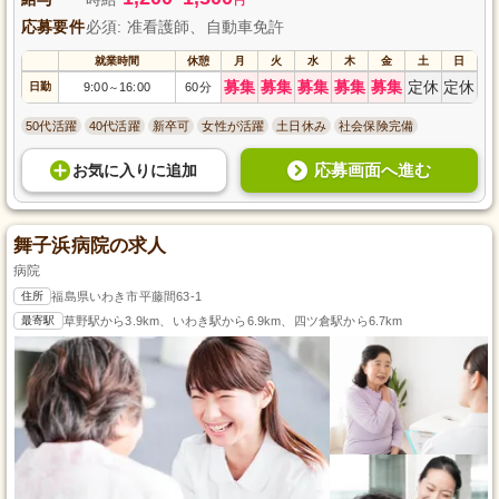
円
応募要件
必須: 准看護師、自動車免許
就業時間
休憩
月
火
水
木
金
土
日
募集
募集
募集
募集
募集
定休
定休
日勤
9:00
16:00
60分
～
50代活躍
40代活躍
新卒可
女性が活躍
土日休み
社会保険完備
応募画面へ進む
お気に入り
に
追加
舞子浜病院の求人
病院
住所
福島県いわき市平藤間63-1
最寄駅
草野駅から3.9km、いわき駅から6.9km、四ツ倉駅から6.7km