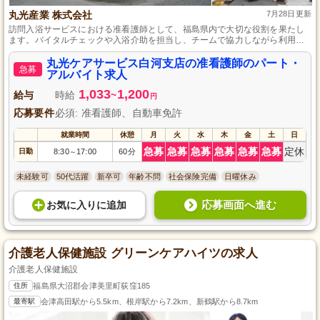
丸光産業 株式会社
7月28日更新
訪問入浴サービスにおける准看護師として、福島県内で大切な役割を果たし
ます。バイタルチェックや入浴介助を担当し、チームで協力しながら利用者
様のサポートを行っていただきます。経験不問で、入職後は充実した研修と
同行訪問を用意しており、資格を持つ方なら初めての方でも安心してスター
丸光ケアサービス白河支店の准看護師のパート・
急募
トできます。出勤日数は相談可能で、無理なく働きながらキャリアアップも
アルバイト求人
目指せる環境です。
1,033
1,200
給与
時給
~
円
応募要件
必須: 准看護師、自動車免許
就業時間
休憩
月
火
水
木
金
土
日
急募
急募
急募
急募
急募
急募
定休
日勤
8:30
17:00
60分
～
未経験可
50代活躍
新卒可
年齢不問
社会保険完備
日曜休み
応募画面へ進む
お気に入り
に
追加
介護老人保健施設 グリーンケアハイツの求人
介護老人保健施設
住所
福島県大沼郡会津美里町荻窪185
最寄駅
会津高田駅から5.5km、根岸駅から7.2km、新鶴駅から8.7km