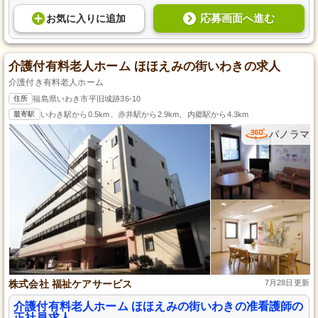
応募画面へ進む
お気に入り
に
追加
介護付有料老人ホーム ほほえみの街いわきの求人
介護付き有料老人ホーム
住所
福島県いわき市平旧城跡36-10
最寄駅
いわき駅から0.5km、赤井駅から2.9km、内郷駅から4.3km
パノラマ
株式会社 福祉ケアサービス
7月28日更新
介護付有料老人ホーム ほほえみの街いわきの准看護師の
正社員求人