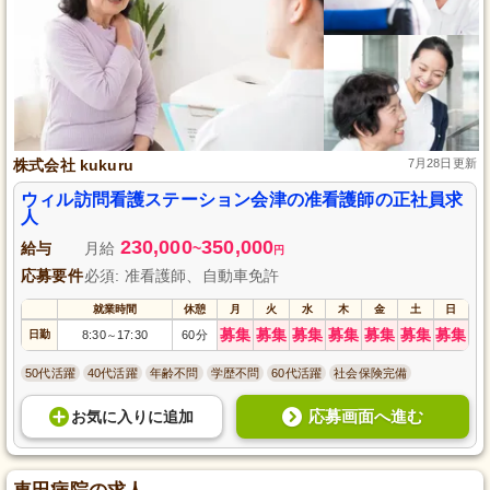
株式会社 kukuru
7月28日更新
ウィル訪問看護ステーション会津の准看護師の正社員求
人
230,000
350,000
給与
月給
~
円
応募要件
必須: 准看護師、自動車免許
就業時間
休憩
月
火
水
木
金
土
日
募集
募集
募集
募集
募集
募集
募集
日勤
8:30
17:30
60分
～
50代活躍
40代活躍
年齢不問
学歴不問
60代活躍
社会保険完備
応募画面へ進む
お気に入り
に
追加