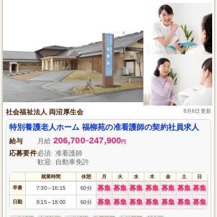
社会福祉法人 両沼厚生会
8月6日更新
特別養護老人ホーム 福柳苑の准看護師の契約社員求人
206,700
247,900
給与
月給
~
円
応募要件
必須: 准看護師
歓迎: 自動車免許
就業時間
休憩
月
火
水
木
金
土
日
募集
募集
募集
募集
募集
募集
募集
早番
7:30
16:15
60分
～
募集
募集
募集
募集
募集
募集
募集
日勤
9:15
18:00
60分
～