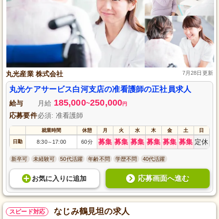
丸光産業 株式会社
7月28日更新
丸光ケアサービス白河支店の准看護師の正社員求人
185,000
250,000
給与
月給
~
円
応募要件
必須: 准看護師
就業時間
休憩
月
火
水
木
金
土
日
募集
募集
募集
募集
募集
募集
定休
日勤
8:30
17:00
60分
～
新卒可
未経験可
50代活躍
年齢不問
学歴不問
40代活躍
応募画面へ進む
お気に入り
に
追加
なじみ鶴見坦の求人
スピード対応