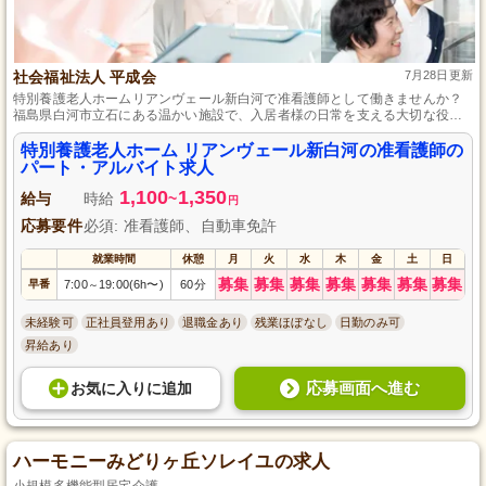
社会福祉法人 平成会
7月28日更新
特別養護老人ホームリアンヴェール新白河で准看護師として働きませんか？
福島県白河市立石にある温かい施設で、入居者様の日常を支える大切な役割
です。自動車免許があれば未経験でも歓迎。柔軟な勤務体系でプライベート
も大切にできます。家事や子育てとの両立を目指す方に最適です。一緒に入
特別養護老人ホーム リアンヴェール新白河の准看護師の
居者様の人生に寄り添い、人の役に立つ喜びと自己成長を感じましょう。
パート・アルバイト求人
1,100
1,350
給与
時給
~
円
応募要件
必須: 准看護師、自動車免許
就業時間
休憩
月
火
水
木
金
土
日
募集
募集
募集
募集
募集
募集
募集
早番
7:00
19:00(6h〜)
60分
～
未経験可
正社員登用あり
退職金あり
残業ほぼなし
日勤のみ可
昇給あり
応募画面へ進む
お気に入り
に
追加
ハーモニーみどりヶ丘ソレイユの求人
小規模多機能型居宅介護