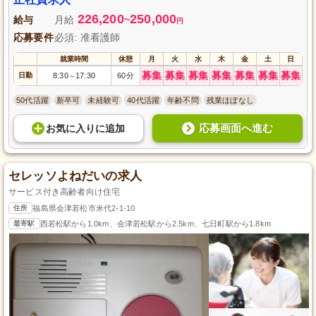
226,200
250,000
給与
月給
~
円
応募要件
必須: 准看護師
就業時間
休憩
月
火
水
木
金
土
日
募集
募集
募集
募集
募集
募集
募集
日勤
8:30
17:30
60分
～
50代活躍
新卒可
未経験可
40代活躍
年齢不問
残業ほぼなし
応募画面へ進む
お気に入り
に
追加
セレッソよねだいの求人
サービス付き高齢者向け住宅
住所
福島県会津若松市米代2-1-10
最寄駅
西若松駅から1.0km、会津若松駅から2.5km、七日町駅から1.8km