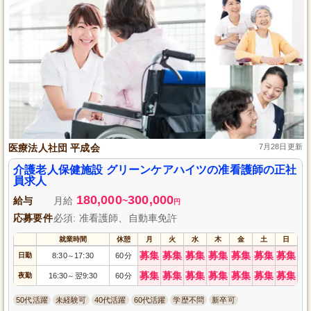
医療法人社団 平成会
7月28日更新
介護老人保健施設 グリーンケアハイツの准看護師の正社
員求人
180,000
300,000
給与
月給
~
円
応募要件
必須: 准看護師、自動車免許
就業時間
休憩
月
火
水
木
金
土
日
募集
募集
募集
募集
募集
募集
募集
日勤
8:30
17:30
60分
～
募集
募集
募集
募集
募集
募集
募集
夜勤
16:30
翌9:30
60分
～
50代活躍
未経験可
40代活躍
60代活躍
学歴不問
新卒可