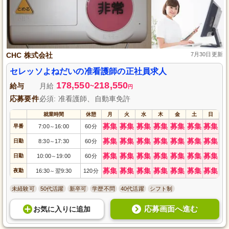
CHC 株式会社
7月30日更新
セレッソよねだいの准看護師の正社員求人
178,550
218,550
給与
月給
~
円
応募要件
必須: 准看護師、自動車免許
就業時間
休憩
月
火
水
木
金
土
日
募集
募集
募集
募集
募集
募集
募集
早番
7:00
16:00
60分
～
募集
募集
募集
募集
募集
募集
募集
日勤
8:30
17:30
60分
～
募集
募集
募集
募集
募集
募集
募集
日勤
10:00
19:00
60分
～
募集
募集
募集
募集
募集
募集
募集
夜勤
16:30
翌9:30
120分
～
未経験可
50代活躍
新卒可
学歴不問
40代活躍
シフト制
応募画面へ進む
お気に入り
に
追加