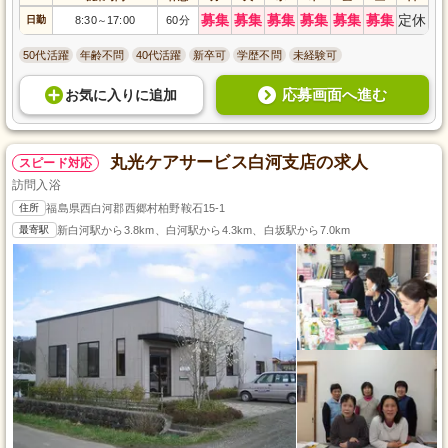
募集
募集
募集
募集
募集
募集
定休
日勤
8:30
17:00
60分
～
50代活躍
年齢不問
40代活躍
新卒可
学歴不問
未経験可
応募画面へ進む
お気に入り
に
追加
丸光ケアサービス白河支店の求人
スピード対応
訪問入浴
住所
福島県西白河郡西郷村柏野鞍石15-1
最寄駅
新白河駅から3.8km、白河駅から4.3km、白坂駅から7.0km