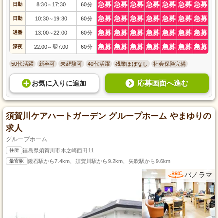
急募
急募
急募
急募
急募
急募
急募
日勤
8:30
17:30
60分
～
急募
急募
急募
急募
急募
急募
急募
日勤
10:30
19:30
60分
～
急募
急募
急募
急募
急募
急募
急募
遅番
13:00
22:00
60分
～
急募
急募
急募
急募
急募
急募
急募
深夜
22:00
翌7:00
60分
～
50代活躍
新卒可
未経験可
40代活躍
残業ほぼなし
社会保険完備
応募画面へ進む
お気に入り
に
追加
須賀川ケアハートガーデン グループホーム やまゆりの
求人
グループホーム
住所
福島県須賀川市木之崎西田11
最寄駅
鏡石駅から7.4km、須賀川駅から9.2km、矢吹駅から9.6km
パノラマ