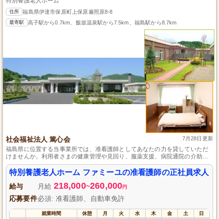
特別養護老人ホーム
住所
福島県伊達市保原町上保原遍照原8-8
最寄駅
高子駅から0.7km、飯坂温泉駅から7.5km、福島駅から8.7km
社会福祉法人 篤心会
7月28日更新
福島県に位置する当事業所では、准看護師としてあなたの力を貸していただ
けませんか。利用者さまの健康管理や見回り、服薬支援、病院通院の介助な
ど、大切な役割を担っていただきます。未経験者も歓迎し、充実したフォロ
ー体制で安心してスタートできます。勤務時間の選択肢があり、昇給・賞与
特別養護老人ホーム ファミーユの准看護師の正社員求人
支給ありで、家庭をお持ちの方も働きやすい環境を提供しています。
218,000
260,000
給与
月給
~
円
応募要件
必須: 准看護師、自動車免許
就業時間
休憩
月
火
水
木
金
土
日