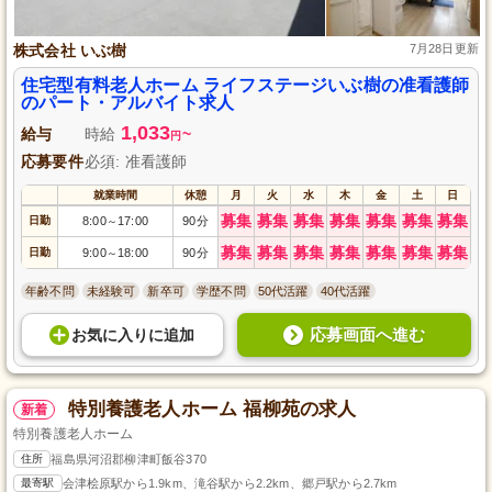
株式会社 いぶ樹
7月28日更新
住宅型有料老人ホーム ライフステージいぶ樹の准看護師
のパート・アルバイト求人
1,033
給与
時給
~
円
応募要件
必須: 准看護師
就業時間
休憩
月
火
水
木
金
土
日
募集
募集
募集
募集
募集
募集
募集
日勤
8:00
17:00
90分
～
募集
募集
募集
募集
募集
募集
募集
日勤
9:00
18:00
90分
～
年齢不問
未経験可
新卒可
学歴不問
50代活躍
40代活躍
応募画面へ進む
お気に入り
に
追加
特別養護老人ホーム 福柳苑の求人
新着
特別養護老人ホーム
住所
福島県河沼郡柳津町飯谷370
最寄駅
会津桧原駅から1.9km、滝谷駅から2.2km、郷戸駅から2.7km