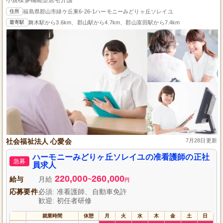
住所
福島県郡山市緑ケ丘東6-26-1ハーモニーみどりヶ丘ソレイユ
最寄駅
舞木駅から3.6km、郡山駅から4.7km、郡山富田駅から7.4km
社会福祉法人 心愛会
7月28日更新
ハーモニーみどりヶ丘ソレイユの准看護師の正社
急募
員求人
220,000
260,000
給与
月給
~
円
応募要件
必須: 准看護師、自動車免許
歓迎: 初任者研修
就業時間
休憩
月
火
水
木
金
土
日