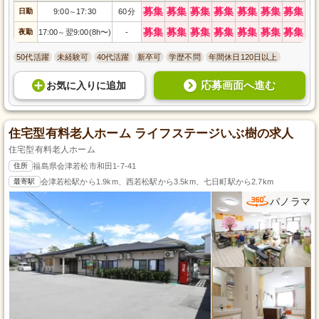
募集
募集
募集
募集
募集
募集
募集
日勤
9:00
17:30
60分
～
募集
募集
募集
募集
募集
募集
募集
夜勤
17:00
翌9:00(8h〜)
-
～
50代活躍
未経験可
40代活躍
新卒可
学歴不問
年間休日120日以上
応募画面へ進む
お気に入り
に
追加
住宅型有料老人ホーム ライフステージいぶ樹の求人
住宅型有料老人ホーム
住所
福島県会津若松市和田1-7-41
最寄駅
会津若松駅から1.9km、西若松駅から3.5km、七日町駅から2.7km
パノラマ