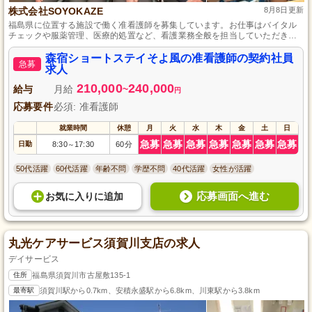
株式会社SOYOKAZE
8月8日更新
福島県に位置する施設で働く准看護師を募集しています。お仕事はバイタル
チェックや服薬管理、医療的処置など、看護業務全般を担当していただきま
す。資格をお持ちであれば、未経験の方も大歓迎です。また、子育て中の方
にも安心して働いていただけるよう、育児休暇や産前・産後休暇の取得が可
森宿ショートステイそよ風の准看護師の契約社員
急募
能です。家族が短期間不在の際に代わって介護を行い、地域社会への貢献も
求人
感じられるやりがいのある職場です。
210,000
240,000
給与
月給
~
円
応募要件
必須: 准看護師
就業時間
休憩
月
火
水
木
金
土
日
急募
急募
急募
急募
急募
急募
急募
日勤
8:30
17:30
60分
～
50代活躍
60代活躍
年齢不問
学歴不問
40代活躍
女性が活躍
応募画面へ進む
お気に入り
に
追加
丸光ケアサービス須賀川支店の求人
デイサービス
住所
福島県須賀川市古屋敷135-1
最寄駅
須賀川駅から0.7km、安積永盛駅から6.8km、川東駅から3.8km