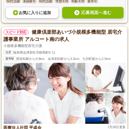
50代活躍
未経験可
60代活躍
学歴不問
年齢不問
新卒可
応募画面へ進む
お気に入り
に
追加
健康倶楽部あいづ小規模多機能型 居宅介
スピード対応
護事業所 アルコート南の求人
小規模多機能型居宅介護
住所
福島県会津若松市館馬町6-11
最寄駅
西若松駅から0.9km、会津若松駅から3.2km、七日町駅から2.3km
医療法人社団 平成会
7月28日更新