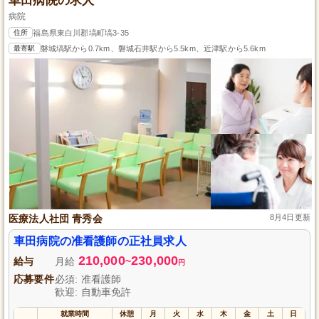
車田病院の求人
病院
住所
福島県東白川郡塙町塙3-35
最寄駅
磐城塙駅から0.7km、磐城石井駅から5.5km、近津駅から5.6km
医療法人社団 青秀会
8月4日更新
車田病院の准看護師の正社員求人
210,000
230,000
給与
月給
~
円
応募要件
必須: 准看護師
歓迎: 自動車免許
就業時間
休憩
月
火
水
木
金
土
日