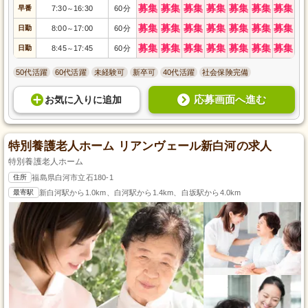
募集
募集
募集
募集
募集
募集
募集
早番
7:30
16:30
60分
～
募集
募集
募集
募集
募集
募集
募集
日勤
8:00
17:00
60分
～
募集
募集
募集
募集
募集
募集
募集
日勤
8:45
17:45
60分
～
50代活躍
60代活躍
未経験可
新卒可
40代活躍
社会保険完備
応募画面へ進む
お気に入り
に
追加
特別養護老人ホーム リアンヴェール新白河の求人
特別養護老人ホーム
住所
福島県白河市立石180-1
最寄駅
新白河駅から1.0km、白河駅から1.4km、白坂駅から4.0km