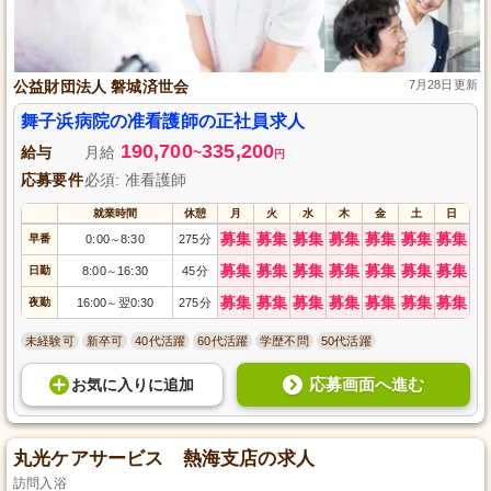
公益財団法人 磐城済世会
7月28日更新
舞子浜病院の准看護師の正社員求人
190,700
335,200
給与
月給
~
円
応募要件
必須: 准看護師
就業時間
休憩
月
火
水
木
金
土
日
募集
募集
募集
募集
募集
募集
募集
早番
0:00
8:30
275分
～
募集
募集
募集
募集
募集
募集
募集
日勤
8:00
16:30
45分
～
募集
募集
募集
募集
募集
募集
募集
夜勤
16:00
翌0:30
275分
～
未経験可
新卒可
40代活躍
60代活躍
学歴不問
50代活躍
応募画面へ進む
お気に入り
に
追加
丸光ケアサービス 熱海支店の求人
訪問入浴