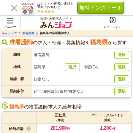
スカウトや選考の連絡を
無料インストール
通知でお知らせ
介護･医療求人サイト
メニュー
ログインする
みんジョブ
准看護師
福島県の准看護師求人
准看護師
福島県
の求人・転職・募集情報を
から探す
職種
准看護師
選択
地域
福島県
選択
市区町村
選択
路線・駅
指定なし
選択
詳細条件
給与/雇用形態/資格/種別など
選択
福島県
の准看護師求人の給与相場
正社員
パート・アルバイト
(月収)
(時給)
201,900
1,200
円
円
給与相場