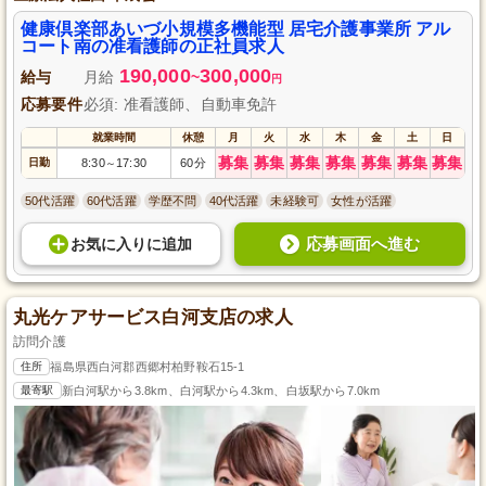
健康倶楽部あいづ小規模多機能型 居宅介護事業所 アル
コート南の准看護師の正社員求人
190,000
300,000
給与
月給
~
円
応募要件
必須: 准看護師、自動車免許
就業時間
休憩
月
火
水
木
金
土
日
募集
募集
募集
募集
募集
募集
募集
日勤
8:30
17:30
60分
～
50代活躍
60代活躍
学歴不問
40代活躍
未経験可
女性が活躍
応募画面へ進む
お気に入り
に
追加
丸光ケアサービス白河支店の求人
訪問介護
住所
福島県西白河郡西郷村柏野鞍石15-1
最寄駅
新白河駅から3.8km、白河駅から4.3km、白坂駅から7.0km