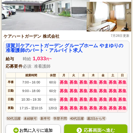
ケアハートガーデン 株式会社
7月28日更新
須賀川ケアハートガーデン グループホーム やまゆりの
准看護師のパート・アルバイト求人
1,033
給与
時給
~
円
応募要件
必須: 准看護師
就業時間
休憩
月
火
水
木
金
土
日
募集
募集
募集
募集
募集
募集
募集
早番
7:00
16:00
60分
～
募集
募集
募集
募集
募集
募集
募集
日勤
9:00
18:00
60分
～
募集
募集
募集
募集
募集
募集
募集
日勤
10:30
19:30
60分
～
募集
募集
募集
募集
募集
募集
募集
夜勤
17:15
翌10:15
120分
～
50代活躍
未経験可
新卒可
学歴不問
40代活躍
週2日から可
応募画面へ進む
お気に入り
に
追加