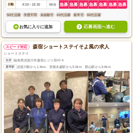
急募
急募
急募
急募
急募
急募
急募
日勤
9:30
18:30
60分
～
50代活躍
学歴不問
未経験可
40代活躍
新卒可
60代活躍
応募画面へ進む
お気に入り
に
追加
森宿ショートステイそよ風の求人
スピード対応
ショートステイ
住所
福島県須賀川市森宿ヒジリ田47-4
最寄駅
須賀川駅から1.4km、安積永盛駅から5.0km、郡山駅から9.8km