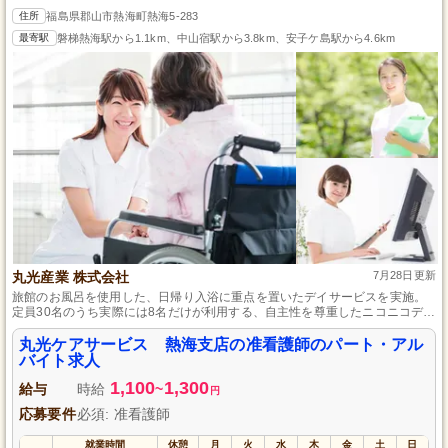
住所
福島県郡山市熱海町熱海5-283
最寄駅
磐梯熱海駅から1.1km、中山宿駅から3.8km、安子ケ島駅から4.6km
丸光産業 株式会社
7月28日更新
旅館のお風呂を使用した、日帰り入浴に重点を置いたデイサービスを実施。
定員30名のうち実際には8名だけが利用する、自主性を尊重したニコニコデイ
サービスで、必要以上にレクレーションに参加することはありません。
丸光ケアサービス 熱海支店の准看護師のパート・アル
バイト求人
1,100
1,300
給与
時給
~
円
応募要件
必須: 准看護師
就業時間
休憩
月
火
水
木
金
土
日