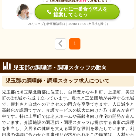
＼
プロの転職相談員が
無料
で対応します
／
あなたに一番合う求人を
提案してもらう
みんジョブお仕事相談窓口｜10:00-19:00 (土日祝を除く)
1
児玉郡の調理師・調理スタッフの動向
児玉郡の調理師・調理スタッフ求人について
児玉郡は埼玉県北西部に位置し、自然豊かな神川町、上里町、美里
町の3地域から成り立っています。農地と工業団地が共存する地域
で、便利さと自然へのアクセスの両方を享受できます。人口減少と
高齢化が課題ですが、介護サービスの拡大に向けた取り組みが進行
中です。特に上里町では老人ホームや高齢者向け住宅の開発が進ん
でいます。介護施設の調理師・調理スタッフは提供する食事の調理
を担当し、入居者の健康を支える重要な役割を果たしています。利
用者の体調に合わせた食事作りが求められるこの職業は、人材が不