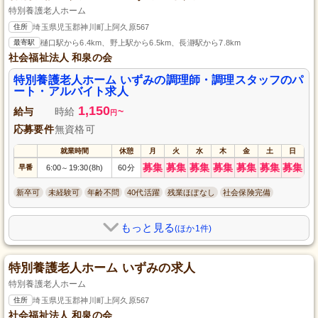
特別養護老人ホーム
住所
埼玉県児玉郡神川町上阿久原567
最寄駅
樋口駅から6.4km、野上駅から6.5km、長瀞駅から7.8km
社会福祉法人 和泉の会
特別養護老人ホーム いずみの調理師・調理スタッフのパ
ート・アルバイト求人
1,150
給与
時給
~
円
応募要件
無資格可
就業時間
休憩
月
火
水
木
金
土
日
募集
募集
募集
募集
募集
募集
募集
早番
6:00
19:30(8h)
60分
～
新卒可
未経験可
年齢不問
40代活躍
残業ほぼなし
社会保険完備
もっと見る
(ほか1件)
特別養護老人ホーム いずみの求人
特別養護老人ホーム
住所
埼玉県児玉郡神川町上阿久原567
社会福祉法人 和泉の会