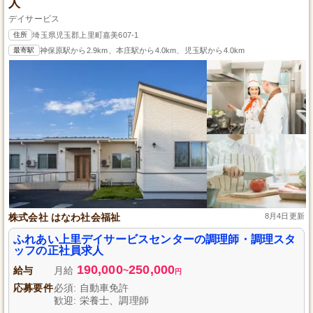
人
デイサービス
住所
埼玉県児玉郡上里町嘉美607-1
最寄駅
神保原駅から2.9km、本庄駅から4.0km、児玉駅から4.0km
株式会社 はなわ社会福祉
8月4日更新
ふれあい上里デイサービスセンターの調理師・調理スタ
ッフの正社員求人
190,000
250,000
給与
月給
~
円
応募要件
必須: 自動車免許
歓迎: 栄養士、調理師