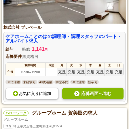
株式会社 プレベール
ケアホームことのはの調理師・調理スタッフのパート・
アルバイト求人
1,141
給与
時給
円
応募要件
無資格可
就業時間
休憩
月
火
水
木
金
土
日
充足
充足
充足
充足
充足
充足
充足
午後
15:30
19:00
-
～
60代活躍
未経験可
40代活躍
学歴不問
50代活躍
新卒可
応募画面へ進む
お気に入り
に
追加
グループホーム 賀美邑の求人
ハローワーク
グループホーム
住所
埼玉県児玉郡上里町勅使河原1584