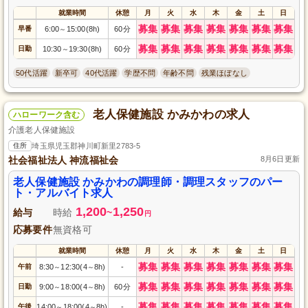
就業時間
休憩
月
火
水
木
金
土
日
募集
募集
募集
募集
募集
募集
募集
早番
6:00
15:00(8h)
60分
～
募集
募集
募集
募集
募集
募集
募集
日勤
10:30
19:30(8h)
60分
～
50代活躍
新卒可
40代活躍
学歴不問
年齢不問
残業ほぼなし
老人保健施設 かみかわの求人
ハローワーク含む
介護老人保健施設
住所
埼玉県児玉郡神川町新里2783-5
社会福祉法人 神流福祉会
8月6日更新
老人保健施設 かみかわの調理師・調理スタッフのパー
ト・アルバイト求人
1,200
1,250
給与
時給
~
円
応募要件
無資格可
就業時間
休憩
月
火
水
木
金
土
日
募集
募集
募集
募集
募集
募集
募集
午前
8:30
12:30(4
8h)
-
～
～
募集
募集
募集
募集
募集
募集
募集
日勤
9:00
18:00(4
8h)
60分
～
～
募集
募集
募集
募集
募集
募集
募集
午後
14:00
18:00(4
8h)
-
～
～