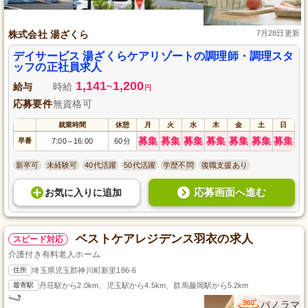
株式会社 湯ざくら
7月28日更新
デイサービス 湯ざくらケアリゾートの調理師・調理スタ
ッフの正社員求人
1,141
1,200
給与
時給
~
円
応募要件
無資格可
就業時間
休憩
月
火
水
木
金
土
日
募集
募集
募集
募集
募集
募集
募集
早番
7:00
16:00
60分
～
新卒可
未経験可
40代活躍
50代活躍
学歴不問
復職支援あり
応募画面へ進む
お気に入り
に
追加
ベストケアレジデンス羽衣の求人
スピード対応
介護付き有料老人ホーム
住所
埼玉県児玉郡神川町新里186-6
最寄駅
丹荘駅から2.0km、児玉駅から4.5km、群馬藤岡駅から5.2km
パノラマ