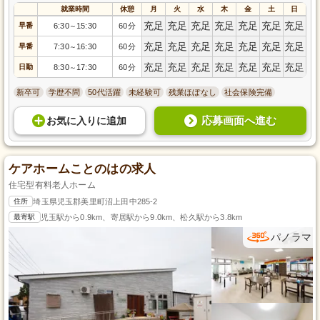
就業時間
休憩
月
火
水
木
金
土
日
充足
充足
充足
充足
充足
充足
充足
早番
6:30
15:30
60分
～
充足
充足
充足
充足
充足
充足
充足
早番
7:30
16:30
60分
～
充足
充足
充足
充足
充足
充足
充足
日勤
8:30
17:30
60分
～
新卒可
学歴不問
50代活躍
未経験可
残業ほぼなし
社会保険完備
応募画面へ進む
お気に入り
に
追加
ケアホームことのはの求人
住宅型有料老人ホーム
住所
埼玉県児玉郡美里町沼上田中285-2
最寄駅
児玉駅から0.9km、寄居駅から9.0km、松久駅から3.8km
パノラマ