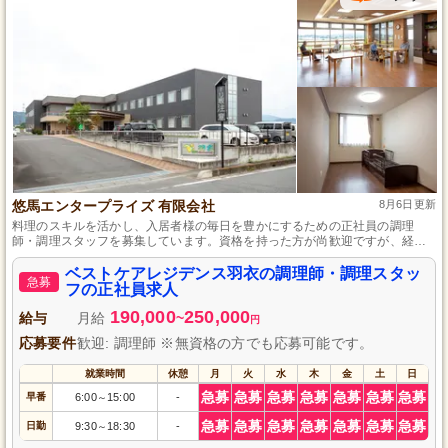
悠馬エンタープライズ 有限会社
8月6日更新
料理のスキルを活かし、入居者様の毎日を豊かにするための正社員の調理
師・調理スタッフを募集しています。資格を持った方が尚歓迎ですが、経験
豊富な未資格者もご応募可能で、スキルアップへの支援も充実しています。
チームワークを大切にし、高齢者の方々の生活の質の向上に貢献するやりが
ベストケアレジデンス羽衣の調理師・調理スタッ
急募
いを感じてください。
フの正社員求人
190,000
250,000
給与
月給
~
円
応募要件
歓迎: 調理師 ※無資格の方でも応募可能です。
就業時間
休憩
月
火
水
木
金
土
日
急募
急募
急募
急募
急募
急募
急募
早番
6:00
15:00
-
～
急募
急募
急募
急募
急募
急募
急募
日勤
9:30
18:30
-
～