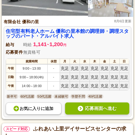
有限会社 優和の里
8月6日更新
住宅型有料老人ホーム 優和の里本館の調理師・調理スタ
ッフのパート・アルバイト求人
1,141
1,200
給与
時給
~
円
応募要件
無資格可
就業時間
休憩
月
火
水
木
金
土
日
充足
充足
充足
充足
充足
充足
充足
午前
9:00
13:00
-
～
充足
充足
充足
充足
充足
充足
充足
日勤
9:00
18:00(4h)
-
～
充足
充足
充足
充足
充足
充足
充足
午後
14:00
18:00
-
～
新卒可
60代活躍
50代活躍
未経験可
学歴不問
40代活躍
応募画面へ進む
お気に入り
に
追加
ふれあい上里デイサービスセンターの求
スピード対応