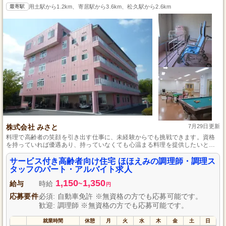
最寄駅
用土駅から1.2km、寄居駅から3.6km、松久駅から2.6km
株式会社 みさと
7月29日更新
料理で高齢者の笑顔を引き出す仕事に、未経験からでも挑戦できます。資格
を持っていれば優遇あり、持っていなくても心温まる料理を提供したいとい
う熱意があれば、一緒に成長していくことができます。埼玉県児玉郡の自然
豊かな環境で、入居者様とのふれあいを大切にしながら、日々の食事を通じ
サービス付き高齢者向け住宅 ほほえみの調理師・調理ス
て幸せを創り出しませんか。
タッフのパート・アルバイト求人
1,150
1,350
給与
時給
~
円
応募要件
必須: 自動車免許 ※無資格の方でも応募可能です。
歓迎: 調理師 ※無資格の方でも応募可能です。
就業時間
休憩
月
火
水
木
金
土
日