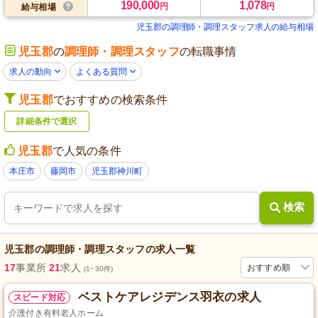
190,000
1,078
円
円
給与相場
児玉郡の調理師・調理スタッフ求人の給与相場
児玉郡
の
調理師・調理スタッフ
の転職事情
求人の動向
よくある質問
児玉郡
でおすすめの検索条件
詳細条件で選択
児玉郡
で人気の条件
本庄市
藤岡市
児玉郡神川町
検索
児玉郡
の
調理師・調理スタッフ
の求人一覧
17
事業所
21
求人
おすすめ順
(1~30件)
ベストケアレジデンス羽衣の求人
スピード対応
介護付き有料老人ホーム