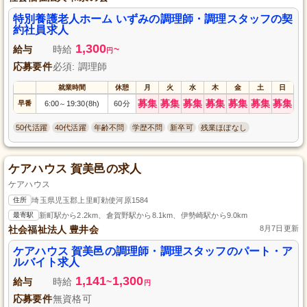
特別養護老人ホーム いずみの調理師・調理スタッフの契
約社員求人
1,300
給与
時給
~
円
応募要件
必須: 調理師
就業時間
休憩
月
火
水
木
金
土
日
募集
募集
募集
募集
募集
募集
募集
早番
6:00
19:30(8h)
60分
～
50代活躍
40代活躍
年齢不問
学歴不問
新卒可
残業ほぼなし
ケアハウス 賀美邑の求人
ケアハウス
住所
埼玉県児玉郡上里町勅使河原1584
最寄駅
新町駅から2.2km、倉賀野駅から8.1km、伊勢崎駅から9.0km
社会福祉法人 豊井会
8月7日更新
ケアハウス 賀美邑の調理師・調理スタッフのパート・ア
ルバイト求人
1,141
1,300
給与
時給
~
円
応募要件
無資格可