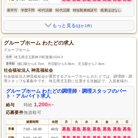
新卒可
学歴不問
40代活躍
50代活躍
時短勤務相談可
残業ほぼなし
もっと見る
(ほか1件)
グループホーム わたどの求人
グループホーム
住所
埼玉県児玉郡神川町渡瀬1024-3
最寄駅
樋口駅から6.7km、丹荘駅から6.8km、児玉駅から7.4km
社会福祉法人 神流福祉会
社会福祉法人神流福祉会が運営するグループホーム わたどでは、調理師・調
理スタッフを募集中です。埼玉県児玉郡に位置する当施設で、入居者様の健
康と笑顔を支えませんか？介護福祉士や初任者研修の資格、そして自動車免
許をお持ちの方を歓迎します。資格を活かして、パート・アルバイトとして
グループホーム わたどの調理師・調理スタッフのパー
働けるチャンスです。ご応募お待ちしております。
ト・アルバイト求人
1,200
給与
時給
~
円
応募要件
無資格可
就業時間
休憩
月
火
水
木
金
土
日
募集
募集
募集
募集
募集
募集
募集
早番
7:00
16:00
60分
～
募集
募集
募集
募集
募集
募集
募集
日勤
9:30
18:30
60分