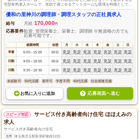
宅型有料老人ホームで、笑顔で過ごせるアットホームな環境を特徴としてい
ます。
優和の里神川の調理師・調理スタッフの正社員求人
170,000
給与
月給
円
応募要件
歓迎: 管理栄養士、栄養士、調理師 ※無資格の方でも
応募可能です。
就業時間
休憩
月
火
水
木
金
土
日
充足
充足
充足
充足
充足
充足
充足
早番
6:00
15:00
60分
～
充足
充足
充足
充足
充足
充足
充足
日勤
9:00
18:00
60分
～
充足
充足
充足
充足
充足
充足
充足
日勤
9:30
18:30
60分
～
未経験可
50代活躍
新卒可
学歴不問
40代活躍
社会保険完備
応募画面へ進む
お気に入り
に
追加
サービス付き高齢者向け住宅 ほほえみの
スピード対応
求人
サービス付き高齢者向け住宅
住所
埼玉県児玉郡美里町猪俣3225