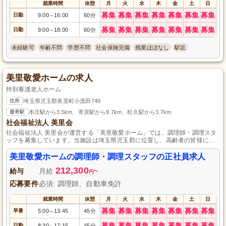
就業時間
休憩
月
火
水
木
金
土
日
募集
募集
募集
募集
募集
募集
募集
日勤
9:00
16:00
60分
～
募集
募集
募集
募集
募集
募集
募集
日勤
9:00
18:00
60分
～
未経験可
年齢不問
学歴不問
社会保険完備
残業ほぼなし
駅近
美里敬愛ホームの求人
特別養護老人ホーム
住所
埼玉県児玉郡美里町小茂田749
最寄駅
本庄駅から3.5km、寄居駅から9.7km、松久駅から3.7km
社会福祉法人 美里会
社会福祉法人 美里会が運営する「美里敬愛ホーム」では、調理師・調理スタ
ッフを募集しています。当施設は埼玉県児玉郡に位置し、高齢者の皆様に心
温まる食事提供を目指しています。経験や資格は問いません。あなたの手で
笑顔と健康を届けませんか？正社員として安定した環境で働けます。ぜひご
美里敬愛ホームの調理師・調理スタッフの正社員求人
応募ください！
212,300
給与
月給
~
円
応募要件
必須: 調理師、自動車免許
就業時間
休憩
月
火
水
木
金
土
日
募集
募集
募集
募集
募集
募集
募集
早番
5:00
13:45
45分
～
募集
募集
募集
募集
募集
募集
募集
日勤
8:30
17:15
45分
～