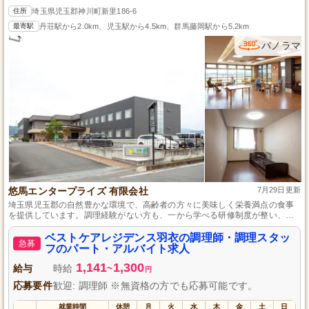
住所
埼玉県児玉郡神川町新里186-6
最寄駅
丹荘駅から2.0km、児玉駅から4.5km、群馬藤岡駅から5.2km
パノラマ
悠馬エンタープライズ 有限会社
7月29日更新
埼玉県児玉郡の自然豊かな環境で、高齢者の方々に美味しく栄養満点の食事
を提供しています。調理経験がない方も、一から学べる研修制度が整い、生
活スタイルに合わせて柔軟に働ける環境を提供しています。未経験からでも
多くの笑顔を生み出す食のスペシャリストへと成長できるチャンスです。
ベストケアレジデンス羽衣の調理師・調理スタッ
急募
フのパート・アルバイト求人
1,141
1,300
給与
時給
~
円
応募要件
歓迎: 調理師 ※無資格の方でも応募可能です。
就業時間
休憩
月
火
水
木
金
土
日