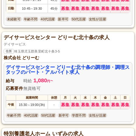
募集
募集
募集
募集
募集
募集
募集
日勤
10:45
19:30
45分
～
未経験可
年齢不問
40代活躍
新卒可
50代活躍
女性が活躍
デイサービスセンター どりーむ北十条の求人
デイサービス
住所
埼玉県児玉郡美里町北十条3-5
株式会社 どりーむ
デイサービスセンター どりーむ北十条の調理師・調理ス
タッフのパート・アルバイト求人
1,080
給与
時給
~
円
応募要件
無資格可
就業時間
休憩
月
火
水
木
金
土
日
募集
募集
募集
募集
募集
募集
募集
午後
15:30
19:00(3h)
-
～
年齢不問
40代活躍
50代活躍
新卒可
学歴不問
女性が活躍
特別養護老人ホーム いずみの求人