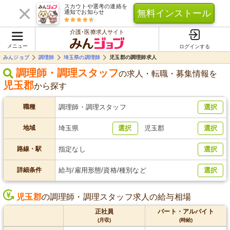
スカウトや選考の連絡を
無料インストール
通知でお知らせ
介護･医療求人サイト
メニュー
ログインする
みんジョブ
調理師
埼玉県の調理師
児玉郡の調理師求人
調理師・調理スタッフ
の求人・転職・募集情報を
児玉郡
から探す
職種
調理師・調理スタッフ
選択
地域
埼玉県
選択
児玉郡
選択
路線・駅
指定なし
選択
詳細条件
給与/雇用形態/資格/種別など
選択
児玉郡
の調理師・調理スタッフ求人の給与相場
正社員
パート・アルバイト
(月収)
(時給)