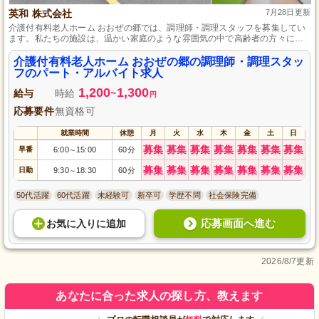
英和 株式会社
7月28日更新
介護付有料老人ホーム おおぜの郷では、調理師・調理スタッフを募集してい
ます。私たちの施設は、温かい家庭のような雰囲気の中で高齢者の方々に美
味しい食事を提供することを大切にしています。パート・アルバイトとし
て、一緒に働いてみませんか？経験や資格は問いません。料理が好きな方
介護付有料老人ホーム おおぜの郷の調理師・調理スタッ
や、人を喜ばせることに情熱を持つ方の応募をお待ちしています。ぜひ、あ
フのパート・アルバイト求人
なたの腕を私たちの施設で活かしてください！
1,200
1,300
給与
時給
~
円
応募要件
無資格可
就業時間
休憩
月
火
水
木
金
土
日
募集
募集
募集
募集
募集
募集
募集
早番
6:00
15:00
60分
～
募集
募集
募集
募集
募集
募集
募集
日勤
9:30
18:30
60分
～
50代活躍
60代活躍
未経験可
新卒可
学歴不問
社会保険完備
応募画面へ進む
お気に入り
に
追加
2026/8/7更新
あなたに合った求人の探し方、教えます