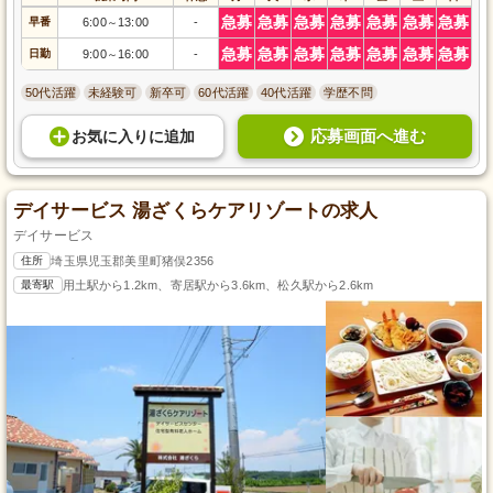
急募
急募
急募
急募
急募
急募
急募
早番
6:00
13:00
-
～
急募
急募
急募
急募
急募
急募
急募
日勤
9:00
16:00
-
～
50代活躍
未経験可
新卒可
60代活躍
40代活躍
学歴不問
応募画面へ進む
お気に入り
に
追加
デイサービス 湯ざくらケアリゾートの求人
デイサービス
住所
埼玉県児玉郡美里町猪俣2356
最寄駅
用土駅から1.2km、寄居駅から3.6km、松久駅から2.6km