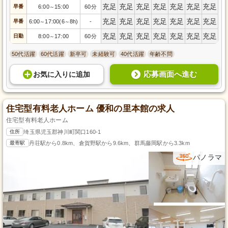
充足
充足
充足
充足
充足
充足
充足
早番
6:00
15:00
60分
～
充足
充足
充足
充足
充足
充足
充足
早番
6:00
17:00(6
8h)
-
～
～
充足
充足
充足
充足
充足
充足
充足
日勤
8:00
17:00
60分
～
50代活躍
60代活躍
新卒可
未経験可
40代活躍
年齢不問
応募画面へ進む
お気に入り
に
追加
住宅型有料老人ホーム 優和の里本館の求人
住宅型有料老人ホーム
住所
埼玉県児玉郡神川町関口160-1
最寄駅
丹荘駅から0.8km、倉賀野駅から9.6km、群馬藤岡駅から3.3km
パノラマ