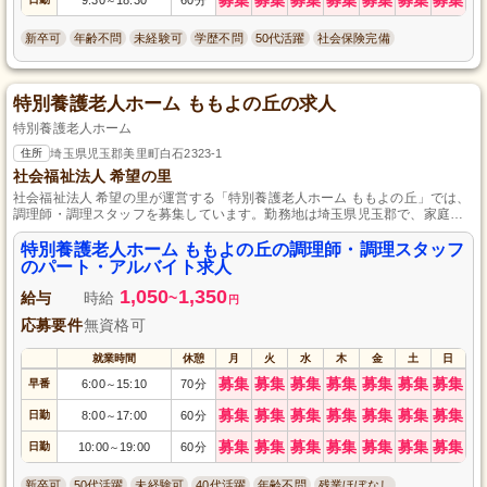
～
新卒可
年齢不問
未経験可
学歴不問
50代活躍
社会保険完備
特別養護老人ホーム ももよの丘の求人
特別養護老人ホーム
住所
埼玉県児玉郡美里町白石2323-1
社会福祉法人 希望の里
社会福祉法人 希望の里が運営する「特別養護老人ホーム ももよの丘」では、
調理師・調理スタッフを募集しています。勤務地は埼玉県児玉郡で、家庭的
な雰囲気の中で一緒に働きませんか？資格がなくても、料理が好きな方や未
経験者も大歓迎です。パート・アルバイトとして勤務可能な方をお待ちして
特別養護老人ホーム ももよの丘の調理師・調理スタッフ
います。是非、私たちと一緒に美味しい食事を提供しましょう！
のパート・アルバイト求人
1,050
1,350
給与
時給
~
円
応募要件
無資格可
就業時間
休憩
月
火
水
木
金
土
日
募集
募集
募集
募集
募集
募集
募集
早番
6:00
15:10
70分
～
募集
募集
募集
募集
募集
募集
募集
日勤
8:00
17:00
60分
～
募集
募集
募集
募集
募集
募集
募集
日勤
10:00
19:00
60分
～
新卒可
50代活躍
未経験可
40代活躍
年齢不問
残業ほぼなし