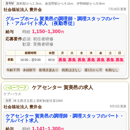
最寄駅
新町駅から2.2km、倉賀野駅から8.1km、伊勢崎駅から9.0km
社会福祉法人 豊井会
7月16日更新
グループホーム 賀美邑の調理師・調理スタッフのパー
ト・アルバイト求人 （夜勤専従）
1,150
1,300
給与
時給
~
円
応募要件
必須: 初任者研修
歓迎: 実務者研修
就業時間
休憩
月
火
水
木
金
土
日
募集
募集
募集
募集
募集
募集
募集
夜勤
16:00
翌9:00
60分
～
年齢不問
未経験可
復職支援あり
残業ほぼなし
週1日から可
転勤なし
ケアセンター 賀美邑の求人
ハローワーク
ケアハウス
住所
埼玉県児玉郡上里町勅使河原1584
社会福祉法人 豊井会
8月3日更新
ケアセンター 賀美邑の調理師・調理スタッフのパート・
アルバイト求人
1,141
1,300
給与
時給
~
円