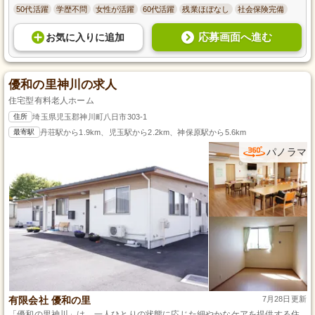
50代活躍
学歴不問
女性が活躍
60代活躍
残業ほぼなし
社会保険完備
応募画面へ進む
お気に入り
に
追加
優和の里神川の求人
住宅型有料老人ホーム
住所
埼玉県児玉郡神川町八日市303-1
最寄駅
丹荘駅から1.9km、児玉駅から2.2km、神保原駅から5.6km
パノラマ
有限会社 優和の里
7月28日更新
「優和の里神川」は、一人ひとりの状態に応じた細やかなケアを提供する住