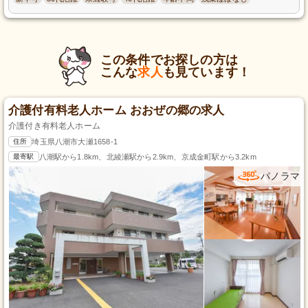
この条件でお探しの方は
こんな
求人
も見ています！
介護付有料老人ホーム おおぜの郷の求人
介護付き有料老人ホーム
住所
埼玉県八潮市大瀬1658-1
最寄駅
八潮駅から1.8km、北綾瀬駅から2.9km、京成金町駅から3.2km
パノラマ