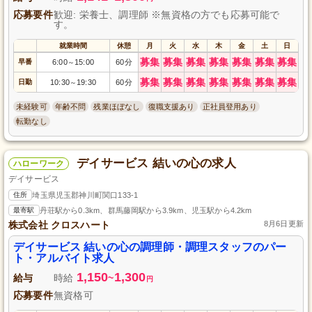
応募要件
歓迎: 栄養士、調理師 ※無資格の方でも応募可能で
す。
就業時間
休憩
月
火
水
木
金
土
日
募集
募集
募集
募集
募集
募集
募集
早番
6:00
15:00
60分
～
募集
募集
募集
募集
募集
募集
募集
日勤
10:30
19:30
60分
～
未経験可
年齢不問
残業ほぼなし
復職支援あり
正社員登用あり
転勤なし
デイサービス 結いの心の求人
ハローワーク
デイサービス
住所
埼玉県児玉郡神川町関口133-1
最寄駅
丹荘駅から0.3km、群馬藤岡駅から3.9km、児玉駅から4.2km
株式会社 クロスハート
8月6日更新
デイサービス 結いの心の調理師・調理スタッフのパー
ト・アルバイト求人
1,150
1,300
給与
時給
~
円
応募要件
無資格可