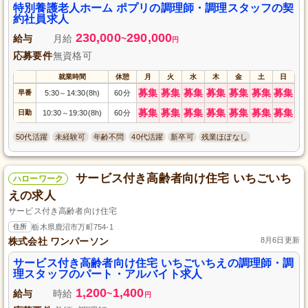
特別養護老人ホーム ポプリの調理師・調理スタッフの契
約社員求人
230,000
290,000
給与
月給
~
円
応募要件
無資格可
就業時間
休憩
月
火
水
木
金
土
日
募集
募集
募集
募集
募集
募集
募集
早番
5:30
14:30(8h)
60分
～
募集
募集
募集
募集
募集
募集
募集
日勤
10:30
19:30(8h)
60分
～
50代活躍
未経験可
年齢不問
40代活躍
新卒可
残業ほぼなし
サービス付き高齢者向け住宅 いちごいち
ハローワーク
えの求人
サービス付き高齢者向け住宅
住所
栃木県鹿沼市万町754-1
株式会社 ワンパーソン
8月6日更新
サービス付き高齢者向け住宅 いちごいちえの調理師・調
理スタッフのパート・アルバイト求人
1,200
1,400
給与
時給
~
円