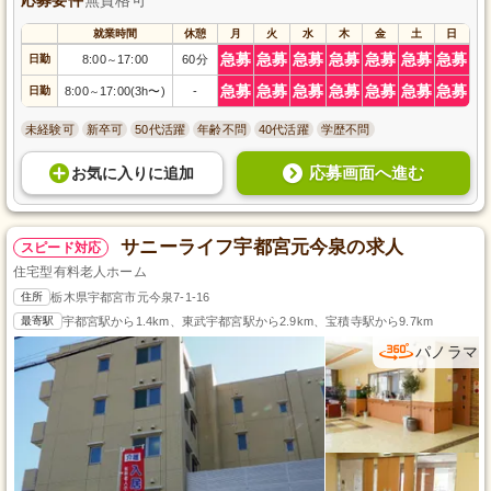
就業時間
休憩
月
火
水
木
金
土
日
急募
急募
急募
急募
急募
急募
急募
日勤
8:00
17:00
60分
～
急募
急募
急募
急募
急募
急募
急募
日勤
8:00
17:00(3h〜)
-
～
未経験可
新卒可
50代活躍
年齢不問
40代活躍
学歴不問
応募画面へ進む
お気に入り
に
追加
サニーライフ宇都宮元今泉の求人
スピード対応
住宅型有料老人ホーム
住所
栃木県宇都宮市元今泉7-1-16
最寄駅
宇都宮駅から1.4km、東武宇都宮駅から2.9km、宝積寺駅から9.7km
パノラマ