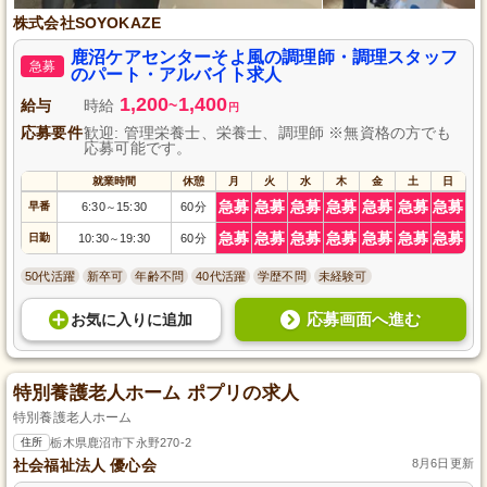
株式会社SOYOKAZE
鹿沼ケアセンターそよ風の調理師・調理スタッフ
急募
のパート・アルバイト求人
1,200
1,400
給与
時給
~
円
応募要件
歓迎: 管理栄養士、栄養士、調理師 ※無資格の方でも
応募可能です。
就業時間
休憩
月
火
水
木
金
土
日
急募
急募
急募
急募
急募
急募
急募
早番
6:30
15:30
60分
～
急募
急募
急募
急募
急募
急募
急募
日勤
10:30
19:30
60分
～
50代活躍
新卒可
年齢不問
40代活躍
学歴不問
未経験可
応募画面へ進む
お気に入り
に
追加
特別養護老人ホーム ポプリの求人
特別養護老人ホーム
住所
栃木県鹿沼市下永野270-2
社会福祉法人 優心会
8月6日更新