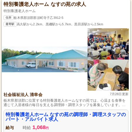
特別養護老人ホーム なすの苑の求人
特別養護老人ホーム
住所
栃木県那須郡那須町寺子乙3912-5
最寄駅
高久駅から2.2km、黒磯駅から5.7km、黒田原駅から2.5km
社会福祉法人 清幸会
7月28日更新
栃木県那須郡に位置する特別養護老人ホームなすの苑では、心温まる食事を
通じて入居者様の毎日を支える調理師・調理スタッフを募集しています。未
経験でも安心して働ける環境が整っており、経験豊富な先輩が丁寧に指導し
ます。那須の自然に囲まれた穏やかな環境の中で、あなたのライフスタイル
特別養護老人ホーム なすの苑の調理師・調理スタッフの
に合わせた勤務が可能です。料理を通して地域社会に貢献するやりがいを一
パート・アルバイト求人
緒に感じませんか？あなたのご応募をお待ちしています。
1,068
給与
時給
円