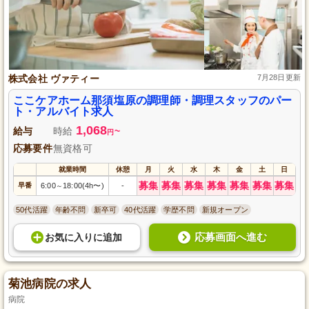
株式会社 ヴァティー
7月28日更新
ここケアホーム那須塩原の調理師・調理スタッフのパー
ト・アルバイト求人
1,068
給与
時給
~
円
応募要件
無資格可
就業時間
休憩
月
火
水
木
金
土
日
募集
募集
募集
募集
募集
募集
募集
早番
6:00
18:00(4h〜)
-
～
50代活躍
年齢不問
新卒可
40代活躍
学歴不問
新規オープン
応募画面へ進む
お気に入り
に
追加
菊池病院の求人
病院