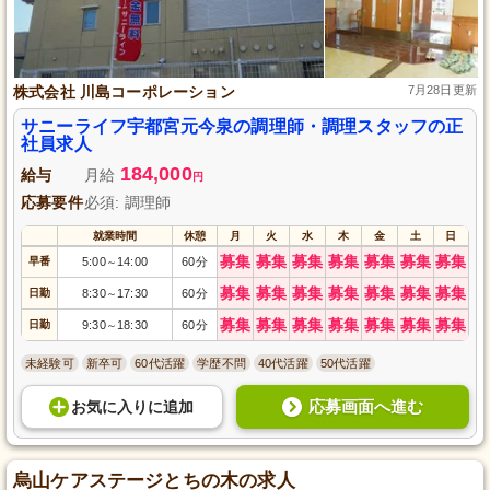
株式会社 川島コーポレーション
7月28日更新
サニーライフ宇都宮元今泉の調理師・調理スタッフの正
社員求人
184,000
給与
月給
円
応募要件
必須: 調理師
就業時間
休憩
月
火
水
木
金
土
日
募集
募集
募集
募集
募集
募集
募集
早番
5:00
14:00
60分
～
募集
募集
募集
募集
募集
募集
募集
日勤
8:30
17:30
60分
～
募集
募集
募集
募集
募集
募集
募集
日勤
9:30
18:30
60分
～
未経験可
新卒可
60代活躍
学歴不問
40代活躍
50代活躍
応募画面へ進む
お気に入り
に
追加
烏山ケアステージとちの木の求人