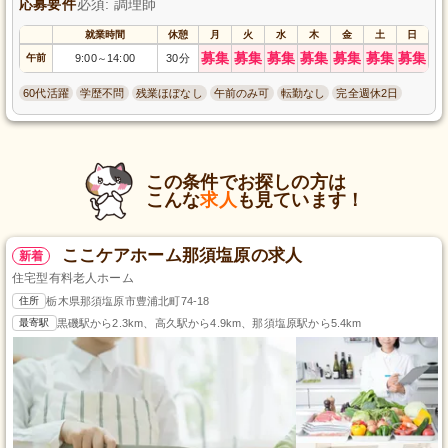
応募要件
必須: 調理師
就業時間
休憩
月
火
水
木
金
土
日
募集
募集
募集
募集
募集
募集
募集
午前
9:00
14:00
30分
～
60代活躍
学歴不問
残業ほぼなし
午前のみ可
転勤なし
完全週休2日
この条件でお探しの方は
こんな
求人
も見ています！
ここケアホーム那須塩原の求人
新着
住宅型有料老人ホーム
住所
栃木県那須塩原市豊浦北町74-18
最寄駅
黒磯駅から2.3km、高久駅から4.9km、那須塩原駅から5.4km