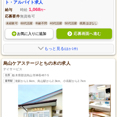
ト・アルバイト求人
1,068
給与
時給
~
円
応募要件
無資格可
未経験可
60代活躍
年齢不問
40代活躍
50代活躍
残業ほぼなし
応募画面へ進む
お気に入り
に
追加
もっと見る
(ほか1件)
烏山ケアステージとちの木の求人
デイサービス
住所
栃木県那須烏山市神長487-5
最寄駅
滝駅から1.6km、烏山駅から2.3km、小塙駅から2.7km