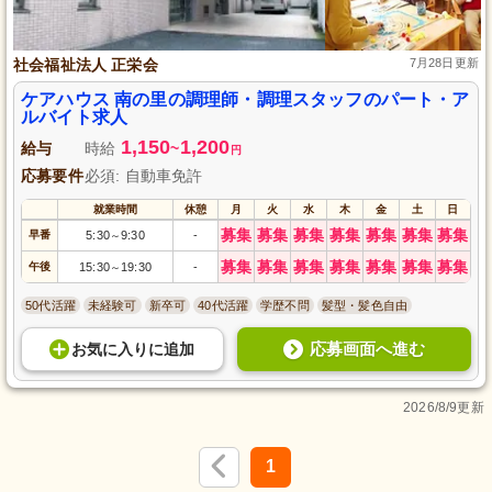
社会福祉法人 正栄会
7月28日更新
ケアハウス 南の里の調理師・調理スタッフのパート・ア
ルバイト求人
1,150
1,200
給与
時給
~
円
応募要件
必須: 自動車免許
就業時間
休憩
月
火
水
木
金
土
日
募集
募集
募集
募集
募集
募集
募集
早番
5:30
9:30
-
～
募集
募集
募集
募集
募集
募集
募集
午後
15:30
19:30
-
～
50代活躍
未経験可
新卒可
40代活躍
学歴不問
髪型・髪色自由
応募画面へ進む
お気に入り
に
追加
2026/8/9更新
1