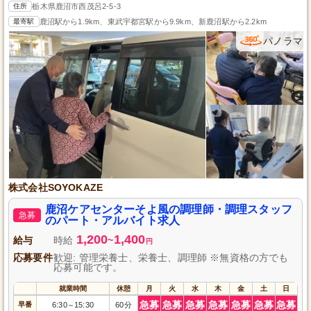
住所
栃木県鹿沼市西茂呂2-5-3
最寄駅
鹿沼駅から1.9km、東武宇都宮駅から9.9km、新鹿沼駅から2.2km
パノラマ
株式会社SOYOKAZE
鹿沼ケアセンターそよ風の調理師・調理スタッフ
急募
のパート・アルバイト求人
1,200
1,400
給与
時給
~
円
応募要件
歓迎: 管理栄養士、栄養士、調理師 ※無資格の方でも
応募可能です。
就業時間
休憩
月
火
水
木
金
土
日
急募
急募
急募
急募
急募
急募
急募
早番
6:30
15:30
60分
～