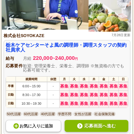
株式会社SOYOKAZE
7月28日更新
栃木ケアセンターそよ風の調理師・調理スタッフの契約
社員求人
220,000
240,000
給与
月給
~
円
応募要件
歓迎: 管理栄養士、栄養士、調理師 ※無資格の方でも
応募可能です。
就業時間
休憩
月
火
水
木
金
土
日
募集
募集
募集
募集
募集
募集
募集
早番
6:00
15:00
-
～
募集
募集
募集
募集
募集
募集
募集
日勤
8:30
17:30
-
～
募集
募集
募集
募集
募集
募集
募集
日勤
10:30
19:30
-
～
50代活躍
60代活躍
40代活躍
学歴不問
女性が活躍
社会保険完備
応募画面へ進む
お気に入り
に
追加