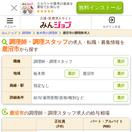
スカウトや選考の連絡を
無料インストール
通知でお知らせ
介護･医療求人サイト
メニュー
ログインする
みんジョブ
調理師
栃木県の調理師
鹿沼市の調理師求人
調理師・調理スタッフ
の求人・転職・募集情報を
鹿沼市
から探す
職種
調理師・調理スタッフ
選択
地域
栃木県
選択
鹿沼市
選択
路線・駅
指定なし
選択
詳細条件
給与/雇用形態/資格/種別など
選択
鹿沼市
の調理師・調理スタッフ求人の給与相場
正社員
パート・アルバイト
(月収)
(時給)