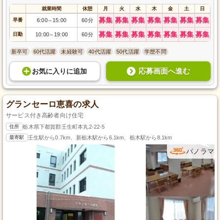
就業時間
休憩
月
火
水
木
金
土
日
募集
募集
募集
募集
募集
募集
募集
早番
6:00
15:00
60分
～
募集
募集
募集
募集
募集
募集
募集
日勤
10:00
19:00
60分
～
新卒可
60代活躍
未経験可
40代活躍
50代活躍
学歴不問
応募画面へ進む
お気に入り
に
追加
グランセーロ恵喜の求人
サービス付き高齢者向け住宅
住所
栃木県下都賀郡壬生町本丸2-22-5
最寄駅
壬生駅から0.7km、新栃木駅から6.1km、栃木駅から8.1km
パノラマ