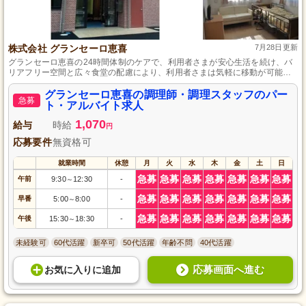
株式会社 グランセーロ恵喜
7月28日更新
グランセーロ恵喜の24時間体制のケアで、利用者さまが安心生活を続け、バ
リアフリー空間と広々食堂の配慮により、利用者さまは気軽に移動が可能で
す。
グランセーロ恵喜の調理師・調理スタッフのパー
急募
ト・アルバイト求人
1,070
給与
時給
円
応募要件
無資格可
就業時間
休憩
月
火
水
木
金
土
日
急募
急募
急募
急募
急募
急募
急募
午前
9:30
12:30
-
～
急募
急募
急募
急募
急募
急募
急募
早番
5:00
8:00
-
～
急募
急募
急募
急募
急募
急募
急募
午後
15:30
18:30
-
～
未経験可
60代活躍
新卒可
50代活躍
年齢不問
40代活躍
応募画面へ進む
お気に入り
に
追加