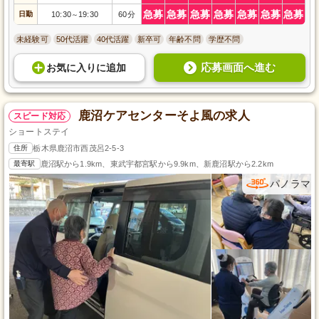
急募
急募
急募
急募
急募
急募
急募
日勤
10:30
19:30
60分
～
未経験可
50代活躍
40代活躍
新卒可
年齢不問
学歴不問
応募画面へ進む
お気に入り
に
追加
鹿沼ケアセンターそよ風の求人
スピード対応
ショートステイ
住所
栃木県鹿沼市西茂呂2-5-3
最寄駅
鹿沼駅から1.9km、東武宇都宮駅から9.9km、新鹿沼駅から2.2km
パノラマ