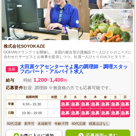
株式会社SOYOKAZE
GOHANグランプリを開催し、全国の複合型介護施設で一人ひとりのニーズに
合わせたサービスとお食事を提供しつつ、社員一人ひとりのホスピタリティ
で支えられている施設です。
大田原ケアセンターそよ風の調理師・調理スタッ
急募
フのパート・アルバイト求人
1,200
1,400
給与
時給
~
円
応募要件
歓迎: 調理師 ※無資格の方でも応募可能です。
就業時間
休憩
月
火
水
木
金
土
日
急募
急募
急募
急募
急募
急募
急募
早番
6:30
15:30
-
～
急募
急募
急募
急募
急募
急募
急募
日勤
10:30
19:00
-
～
50代活躍
新卒可
未経験可
年齢不問
40代活躍
残業ほぼなし
応募画面へ進む
お気に入り
に
追加