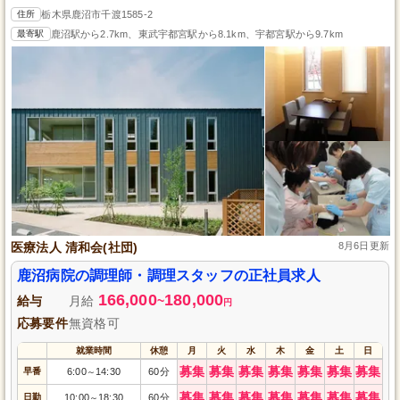
住所
栃木県鹿沼市千渡1585-2
最寄駅
鹿沼駅から2.7km、東武宇都宮駅から8.1km、宇都宮駅から9.7km
医療法人 清和会(社団)
8月6日更新
鹿沼病院の調理師・調理スタッフの正社員求人
166,000
180,000
給与
月給
~
円
応募要件
無資格可
就業時間
休憩
月
火
水
木
金
土
日
募集
募集
募集
募集
募集
募集
募集
早番
6:00
14:30
60分
～
募集
募集
募集
募集
募集
募集
募集
日勤
10:00
18:30
60分
～