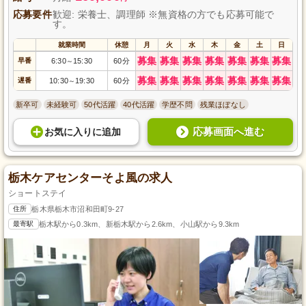
応募要件
歓迎: 栄養士、調理師 ※無資格の方でも応募可能で
す。
就業時間
休憩
月
火
水
木
金
土
日
募集
募集
募集
募集
募集
募集
募集
早番
6:30
15:30
60分
～
募集
募集
募集
募集
募集
募集
募集
遅番
10:30
19:30
60分
～
新卒可
未経験可
50代活躍
40代活躍
学歴不問
残業ほぼなし
応募画面へ進む
お気に入り
に
追加
栃木ケアセンターそよ風の求人
ショートステイ
住所
栃木県栃木市沼和田町9-27
最寄駅
栃木駅から0.3km、新栃木駅から2.6km、小山駅から9.3km