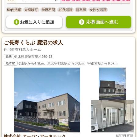
50代活躍
未経験可
学歴不問
40代活躍
新卒可
女性が活躍
応募画面へ進む
お気に入り
に
追加
ご長寿くらぶ 鹿沼の求人
住宅型有料老人ホーム
住所
栃木県鹿沼市茂呂260-13
最寄駅
樅山駅から4.9km、東武宇都宮駅から8.0km、宇都宮駅から9.5km
株式会社 アーバンアーキテック
8月7日更新