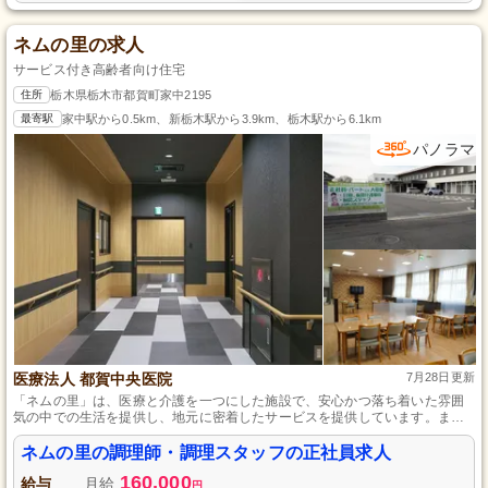
ネムの里の求人
サービス付き高齢者向け住宅
住所
栃木県栃木市都賀町家中2195
最寄駅
家中駅から0.5km、新栃木駅から3.9km、栃木駅から6.1km
パノラマ
医療法人 都賀中央医院
7月28日更新
「ネムの里」は、医療と介護を一つにした施設で、安心かつ落ち着いた雰囲
気の中での生活を提供し、地元に密着したサービスを提供しています。ま
た、立地も良好で周囲は静かな田園地帯に囲まれています。
ネムの里の調理師・調理スタッフの正社員求人
160,000
給与
月給
円