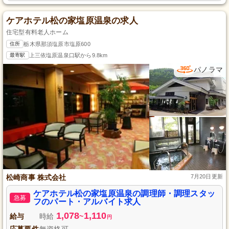
ケアホテル松の家塩原温泉の求人
住宅型有料老人ホーム
住所
栃木県那須塩原市塩原600
最寄駅
上三依塩原温泉口駅から9.8km
パノラマ
松崎商事 株式会社
7月20日更新
ケアホテル松の家塩原温泉の調理師・調理スタッ
急募
フのパート・アルバイト求人
1,078
1,110
給与
時給
~
円
応募要件
無資格可