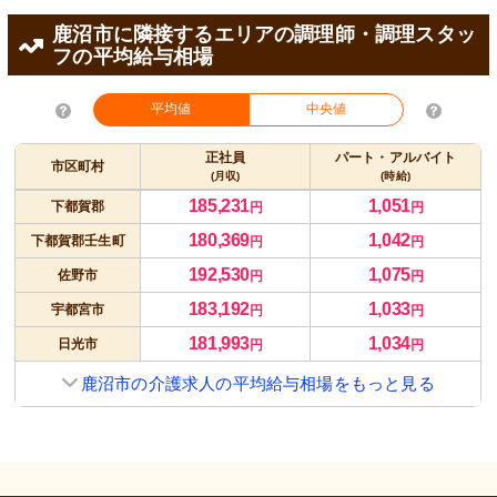
鹿沼市に隣接するエリアの調理師・調理スタッ
フの平均給与相場
平均値
中央値
正社員
パート・アルバイト
市区町村
(月収)
(時給)
185,231
1,051
下都賀郡
円
円
180,369
1,042
下都賀郡壬生町
円
円
192,530
1,075
佐野市
円
円
183,192
1,033
宇都宮市
円
円
181,993
1,034
日光市
円
円
鹿沼市の介護求人の平均給与相場をもっと見る