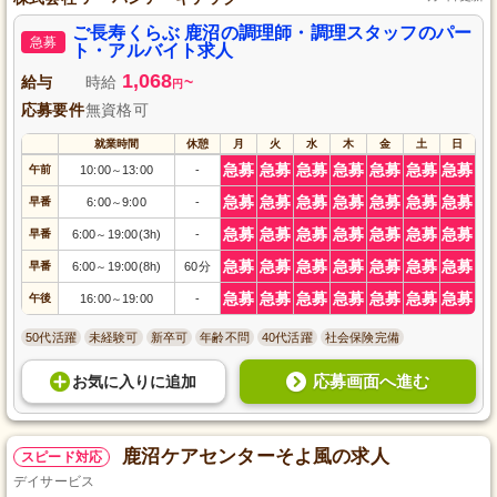
ご長寿くらぶ 鹿沼の調理師・調理スタッフのパー
急募
ト・アルバイト求人
1,068
給与
時給
~
円
応募要件
無資格可
就業時間
休憩
月
火
水
木
金
土
日
急募
急募
急募
急募
急募
急募
急募
午前
10:00
13:00
-
～
急募
急募
急募
急募
急募
急募
急募
早番
6:00
9:00
-
～
急募
急募
急募
急募
急募
急募
急募
早番
6:00
19:00(3h)
-
～
急募
急募
急募
急募
急募
急募
急募
早番
6:00
19:00(8h)
60分
～
急募
急募
急募
急募
急募
急募
急募
午後
16:00
19:00
-
～
50代活躍
未経験可
新卒可
年齢不問
40代活躍
社会保険完備
応募画面へ進む
お気に入り
に
追加
鹿沼ケアセンターそよ風の求人
スピード対応
デイサービス