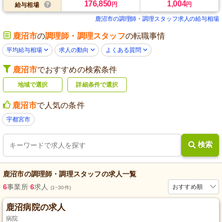
176,850
1,004
円
円
給与相場
鹿沼市の調理師・調理スタッフ求人の給与相場
鹿沼市
の
調理師・調理スタッフ
の転職事情
平均給与相場
求人の動向
よくある質問
鹿沼市
でおすすめの検索条件
地域で選択
詳細条件で選択
鹿沼市
で人気の条件
宇都宮市
検索
鹿沼市
の
調理師・調理スタッフ
の求人一覧
6
事業所
6
求人
おすすめ順
(1~30件)
鹿沼病院の求人
病院