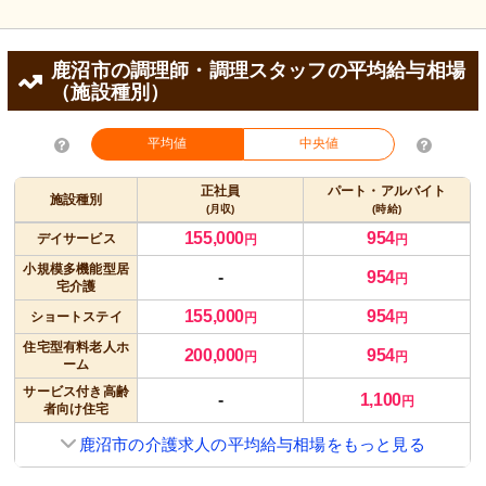
鹿沼市の調理師・調理スタッフの平均給与相場
（施設種別）
平均値
中央値
正社員
パート・アルバイト
施設種別
(月収)
(時給)
155,000
954
デイサービス
円
円
小規模多機能型居
-
954
円
宅介護
155,000
954
ショートステイ
円
円
住宅型有料老人ホ
200,000
954
円
円
ーム
サービス付き高齢
-
1,100
円
者向け住宅
鹿沼市の介護求人の平均給与相場をもっと見る