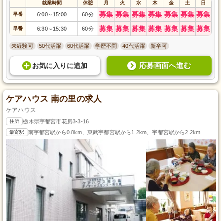
就業時間
休憩
月
火
水
木
金
土
日
募集
募集
募集
募集
募集
募集
募集
早番
6:00
15:00
60分
～
募集
募集
募集
募集
募集
募集
募集
早番
6:30
15:30
60分
～
未経験可
50代活躍
60代活躍
学歴不問
40代活躍
新卒可
応募画面へ進む
お気に入り
に
追加
ケアハウス 南の里の求人
ケアハウス
住所
栃木県宇都宮市花房3-3-16
最寄駅
南宇都宮駅から0.8km、東武宇都宮駅から1.2km、宇都宮駅から2.2km