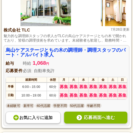
株式会社 TLC
7月28日更新
魅力的な調理師スタッフの求人がTLCの烏山ケアステージとちの木で開かれ
ており、皆様の調理技術を求めています。未経験者も歓迎し、勤務時間・日
数は相談可能、マイカー通勤も可能で、賞与は年3回支給され、頑張りが還元
される職場です。本格的な調理業務に挑戦し、自分のペースで働く環境を提
烏山ケアステージとちの木の調理師・調理スタッフのパ
供します。
ート・アルバイト求人
1,068
給与
時給
円
応募要件
必須: 自動車免許
就業時間
休憩
月
火
水
木
金
土
日
募集
募集
募集
募集
募集
募集
募集
早番
6:00
15:00
60分
～
募集
募集
募集
募集
募集
募集
募集
日勤
10:00
19:00
60分
～
未経験可
新卒可
40代活躍
学歴不問
50代活躍
年齢不問
応募画面へ進む
お気に入り
に
追加