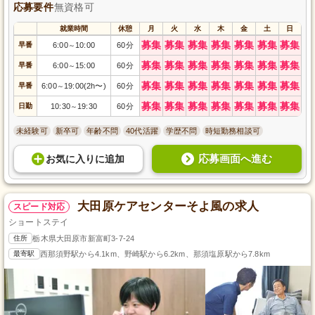
応募要件
無資格可
就業時間
休憩
月
火
水
木
金
土
日
募集
募集
募集
募集
募集
募集
募集
早番
6:00
10:00
60分
～
募集
募集
募集
募集
募集
募集
募集
早番
6:00
15:00
60分
～
募集
募集
募集
募集
募集
募集
募集
早番
6:00
19:00(2h〜)
60分
～
募集
募集
募集
募集
募集
募集
募集
日勤
10:30
19:30
60分
～
未経験可
新卒可
年齢不問
40代活躍
学歴不問
時短勤務相談可
応募画面へ進む
お気に入り
に
追加
大田原ケアセンターそよ風の求人
スピード対応
ショートステイ
住所
栃木県大田原市新富町3-7-24
最寄駅
西那須野駅から4.1km、野崎駅から6.2km、那須塩原駅から7.8km