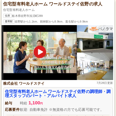
住宅型有料老人ホーム ワールドステイ佐野の求人
住宅型有料老人ホーム
住所
栃木県佐野市浅沼町289
最寄駅
佐野駅から1.1km、館林駅から8.9km、葛生駅から9.9km
パノラマ
株式会社 ワールドステイ
7月28日更新
住宅型有料老人ホーム ワールドステイ佐野の調理師・調
理スタッフのパート・アルバイト求人
1,100
給与
時給
円
応募要件
歓迎: 自動車免許 ※無資格の方でも応募可能です。