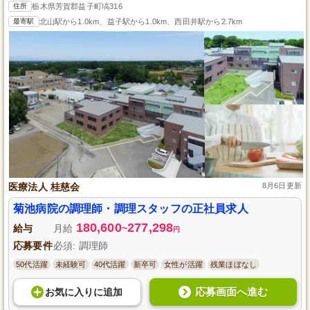
住所
栃木県芳賀郡益子町塙316
最寄駅
北山駅から1.0km、益子駅から1.0km、西田井駅から2.7km
医療法人 桂慈会
8月6日更新
菊池病院の調理師・調理スタッフの正社員求人
180,600
277,298
給与
月給
~
円
応募要件
必須: 調理師
50代活躍
未経験可
40代活躍
新卒可
女性が活躍
残業ほぼなし
応募画面へ進む
お気に入り
に
追加