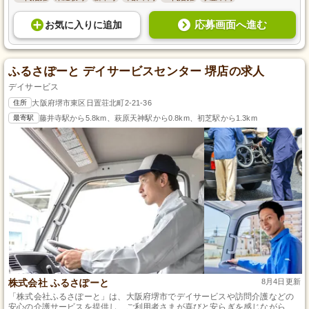
応募画面へ進む
お気に入り
に
追加
ふるさぽーと デイサービスセンター 堺店の求人
デイサービス
住所
大阪府堺市東区日置荘北町2-21-36
最寄駅
藤井寺駅から5.8km、萩原天神駅から0.8km、初芝駅から1.3km
株式会社 ふるさぽーと
8月4日更新
「株式会社ふるさぽーと」は、大阪府堺市でデイサービスや訪問介護などの
安心の介護サービスを提供し、ご利用者さまが喜びと安らぎを感じながら地