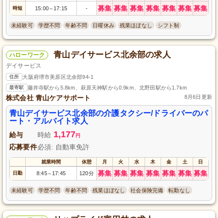
募集
募集
募集
募集
募集
募集
募集
時短
15:00
17:15
-
～
未経験可
学歴不問
年齢不問
日曜休み
残業ほぼなし
シフト制
青山デイサービス北余部の求人
ハローワーク
デイサービス
住所
大阪府堺市美原区北余部94-1
最寄駅
藤井寺駅から5.8km、萩原天神駅から0.9km、北野田駅から1.7km
株式会社 青山ケアサポート
8月6日更新
青山デイサービス北余部の介護タクシー/ドライバーのパ
ート・アルバイト求人
1,177
給与
時給
円
応募要件
必須: 自動車免許
就業時間
休憩
月
火
水
木
金
土
日
募集
募集
募集
募集
募集
募集
募集
日勤
8:45
17:45
120分
～
未経験可
学歴不問
年齢不問
残業ほぼなし
社会保険完備
転勤なし