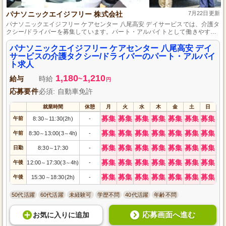
パナソニックエイジフリー 株式会社
7月22日更新
パナソニックエイジフリー ケアセンター 八尾高安 デイサービスでは、介護タ
クシー/ドライバーを募集しています。パート・アルバイトとして働きやすい
環境で、やりがいのある介護タクシーサービスを提供するチャンスです。経
験や資格は問いません。未経験の方でもしっかりサポートしますので、ぜひ
パナソニックエイジフリー ケアセンター 八尾高安 デイ
ご応募ください。人々の生活を支える重要な役割を果たすお仕事です！
サービスの介護タクシー/ドライバーのパート・アルバイ
ト求人
1,180
1,210
給与
時給
~
円
応募要件
必須: 自動車免許
就業時間
休憩
月
火
水
木
金
土
日
募集
募集
募集
募集
募集
募集
募集
午前
8:30
11:30(2h)
-
～
募集
募集
募集
募集
募集
募集
募集
午前
8:30
13:00(3
4h)
-
～
～
募集
募集
募集
募集
募集
募集
募集
日勤
8:30
17:30
-
～
募集
募集
募集
募集
募集
募集
募集
午後
12:00
17:30(3
4h)
-
～
～
募集
募集
募集
募集
募集
募集
募集
午後
15:30
18:30(2h)
-
～
50代活躍
60代活躍
未経験可
学歴不問
40代活躍
年齢不問
応募画面へ進む
お気に入り
に
追加