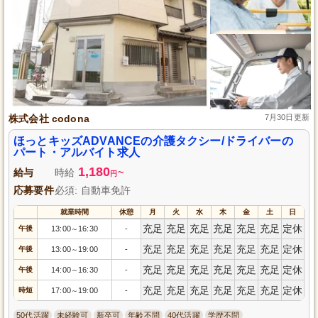
株式会社 codona
7月30日更新
ほっとキッズADVANCEの介護タクシー/ドライバーの
パート・アルバイト求人
1,180
給与
時給
~
円
応募要件
必須: 自動車免許
就業時間
休憩
月
火
水
木
金
土
日
充足
充足
充足
充足
充足
充足
定休
午後
13:00
16:30
-
～
充足
充足
充足
充足
充足
充足
定休
午後
13:00
19:00
-
～
充足
充足
充足
充足
充足
充足
定休
午後
14:00
16:30
-
～
充足
充足
充足
充足
充足
充足
定休
時短
17:00
19:00
-
～
50代活躍
未経験可
新卒可
年齢不問
40代活躍
学歴不問