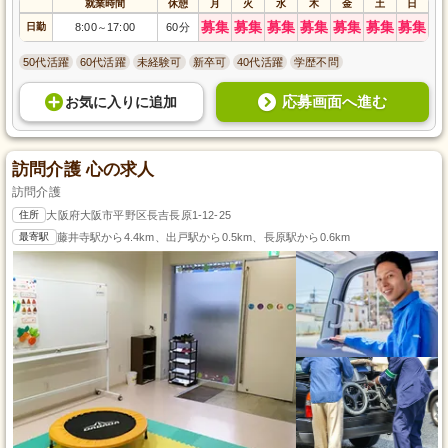
就業時間
休憩
月
火
水
木
金
土
日
募集
募集
募集
募集
募集
募集
募集
日勤
8:00
17:00
60分
～
50代活躍
60代活躍
未経験可
新卒可
40代活躍
学歴不問
応募画面へ進む
お気に入り
に
追加
訪問介護 心の求人
訪問介護
住所
大阪府大阪市平野区長吉長原1-12-25
最寄駅
藤井寺駅から4.4km、出戸駅から0.5km、長原駅から0.6km