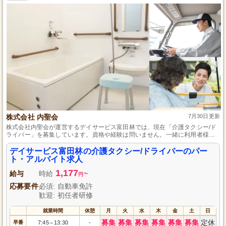
株式会社 内聖会
7月30日更新
株式会社内聖会が運営するデイサービス富田林では、現在「介護タクシー/ド
ライバー」を募集しています。資格や経験は問いません。一緒に利用者様の
笑顔を支えるお仕事をしてみませんか？パート・アルバイトの雇用形態で、
あなたのライフスタイルに合わせた働き方が可能です。お気軽にご応募くだ
デイサービス富田林の介護タクシー/ドライバーのパー
さい！
ト・アルバイト求人
1,177
給与
時給
~
円
応募要件
必須: 自動車免許
歓迎: 初任者研修
就業時間
休憩
月
火
水
木
金
土
日
募集
募集
募集
募集
募集
募集
定休
早番
7:45
13:30
-
～