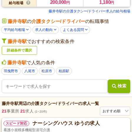
200,000
1,180
円
円
給与相場
藤井寺駅の介護タクシー/ドライバー求人の給与相場
藤井寺駅
の
介護タクシー/ドライバー
の転職事情
平均給与相場
求人の動向
よくある質問
藤井寺駅
でおすすめの検索条件
詳細条件で選択
藤井寺駅
で人気の条件
羽曳野市
八尾市
松原市
柏原駅
検索
藤井寺駅
周辺の
介護タクシー/ドライバー
の求人一覧
21
事業所
21
求人
おすすめ順
(1~20件)
ナーシングハウス ゆうの求人
スピード対応
看護小規模多機能型居宅介護