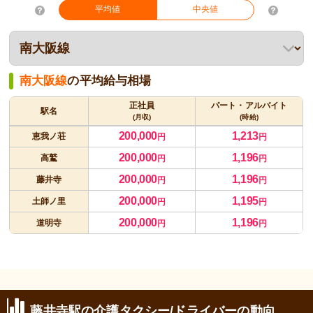
平均値
中央値
南大阪線
の平均給与相場
正社員
パート・アルバイト
駅名
(月収)
(時給)
200,000
1,213
恵我ノ荘
円
円
200,000
1,196
高鷲
円
円
200,000
1,196
藤井寺
円
円
200,000
1,195
土師ノ里
円
円
200,000
1,196
道明寺
円
円
藤井寺駅の介護タクシー/ドライバーの動向