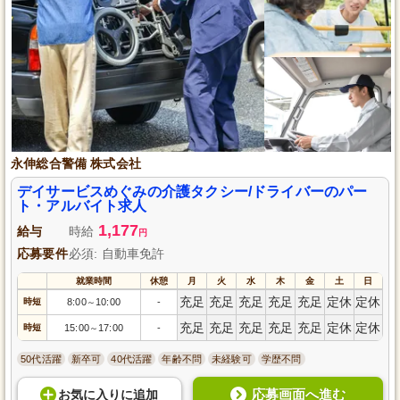
永伸総合警備 株式会社
デイサービスめぐみの介護タクシー/ドライバーのパー
ト・アルバイト求人
1,177
給与
時給
円
応募要件
必須: 自動車免許
就業時間
休憩
月
火
水
木
金
土
日
充足
充足
充足
充足
充足
定休
定休
時短
8:00
10:00
-
～
充足
充足
充足
充足
充足
定休
定休
時短
15:00
17:00
-
～
50代活躍
新卒可
40代活躍
年齢不問
未経験可
学歴不問
応募画面へ進む
お気に入り
に
追加