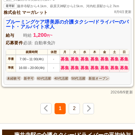
最寄駅
藤井寺駅から4.1km、萩原天神駅から2.5km、河内松原駅から2.7km
株式会社 マーガレット
8月6日更新
ブルーミングケア堺美原の介護タクシー/ドライバーのパ
ート・アルバイト求人
1,200
給与
時給
~
円
応募要件
必須: 自動車免許
就業時間
休憩
月
火
水
木
金
土
日
募集
募集
募集
募集
募集
募集
募集
早番
7:00
11:00(4h)
-
～
募集
募集
募集
募集
募集
募集
募集
準夜
16:00
20:00(4h)
-
～
未経験可
新卒可
60代活躍
40代活躍
50代活躍
新規オープン
2026/8/9更新
1
2
藤井寺駅の介護タクシー/ドライバーの平均給与