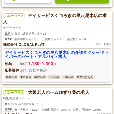
デイサービスくつろぎの里八尾木店の求
ハローワーク
人
デイサービス
住所
大阪府八尾市八尾木北4-18
最寄駅
藤井寺駅から5.0km、八尾駅から1.3km、高安駅から1.4km
株式会社 GLOBAL FLAT
8月6日更新
デイサービスくつろぎの里八尾木店の介護タクシー/ドラ
イバーのパート・アルバイト求人
1,180
1,300
給与
時給
~
円
応募要件
必須: 自動車免許
年齢不問
未経験可
学歴不問
土日休み
日曜休み
残業ほぼなし
大阪老人ホームゆずり葉の求人
ハローワーク
特別養護老人ホーム
住所
大阪府松原市阿保3-15-5
最寄駅
藤井寺駅から3.7km、河内松原駅から0.5km、高見ノ里駅から0.9km