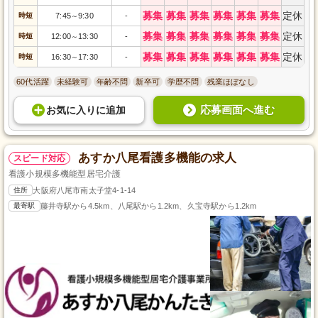
募集
募集
募集
募集
募集
募集
定休
時短
7:45
9:30
-
～
募集
募集
募集
募集
募集
募集
定休
時短
12:00
13:30
-
～
募集
募集
募集
募集
募集
募集
定休
時短
16:30
17:30
-
～
60代活躍
未経験可
年齢不問
新卒可
学歴不問
残業ほぼなし
応募画面へ進む
お気に入り
に
追加
あすか八尾看護多機能の求人
スピード対応
看護小規模多機能型居宅介護
住所
大阪府八尾市南太子堂4-1-14
最寄駅
藤井寺駅から4.5km、八尾駅から1.2km、久宝寺駅から1.2km