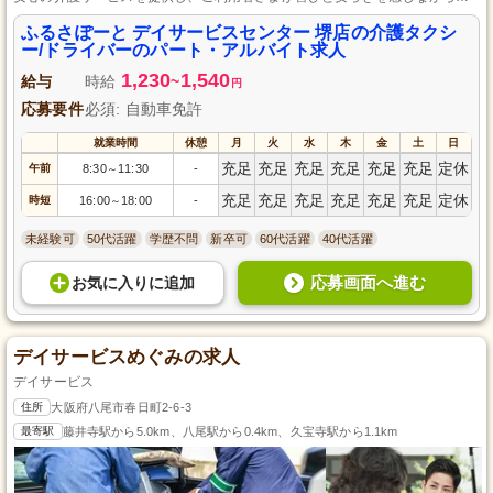
域で暮らせるようサポートしています。
ふるさぽーと デイサービスセンター 堺店の介護タクシ
ー/ドライバーのパート・アルバイト求人
1,230
1,540
給与
時給
~
円
応募要件
必須: 自動車免許
就業時間
休憩
月
火
水
木
金
土
日
充足
充足
充足
充足
充足
充足
定休
午前
8:30
11:30
-
～
充足
充足
充足
充足
充足
充足
定休
時短
16:00
18:00
-
～
未経験可
50代活躍
学歴不問
新卒可
60代活躍
40代活躍
応募画面へ進む
お気に入り
に
追加
デイサービスめぐみの求人
デイサービス
住所
大阪府八尾市春日町2-6-3
最寄駅
藤井寺駅から5.0km、八尾駅から0.4km、久宝寺駅から1.1km