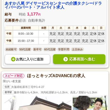
ライフスタイルに合わせて働ける環境です。あなたの思いやりで高齢者の笑
あすか八尾 デイサービスセンターの介護タクシー/ドラ
顔を繋げるお仕事、ぜひ地域社会の貢献を実感してください。
イバーのパート・アルバイト求人
1,177
給与
時給
円
応募要件
必須: 自動車免許
就業時間
休憩
月
火
水
木
金
土
日
充足
充足
充足
充足
充足
定休
定休
午前
8:00
10:30
-
～
充足
充足
充足
充足
充足
定休
定休
午後
15:00
17:30
-
～
未経験可
50代活躍
新卒可
60代活躍
学歴不問
土日休み
応募画面へ進む
お気に入り
に
追加
ほっとキッズADVANCEの求人
スピード対応
障がい者支援
住所
大阪府松原市三宅中1-4-27
最寄駅
藤井寺駅から4.2km、河内松原駅から1.2km、高見ノ里駅から1.2km