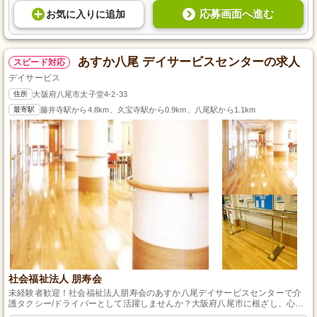
応募画面へ進む
お気に入り
に
追加
あすか八尾 デイサービスセンターの求人
スピード対応
デイサービス
住所
大阪府八尾市太子堂4-2-33
最寄駅
藤井寺駅から4.8km、久宝寺駅から0.9km、八尾駅から1.1km
社会福祉法人 朋寿会
未経験者歓迎！社会福祉法人朋寿会のあすか八尾デイサービスセンターで介
護タクシー/ドライバーとして活躍しませんか？大阪府八尾市に根ざし、心温
まるサービスを提供します。必要なのは自動車免許のみ。柔軟な勤務体系で