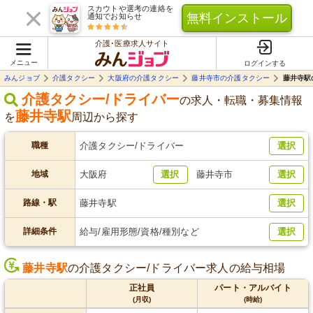
スカウトや選考の連絡を
無料インストール
通知でお知らせ
介護･医療求人サイト
メニュー
ログインする
みんジョブ
介護タクシー
大阪府の介護タクシー
藤井寺市の介護タクシー
藤井寺駅
介護タクシー/ドライバー
の求人・転職・募集情報
藤井寺駅
を
周辺
から探す
職種
介護タクシー/ドライバー
選択
地域
大阪府
選択
藤井寺市
選択
路線・駅
藤井寺駅
選択
詳細条件
給与/雇用形態/資格/種別など
選択
藤井寺駅
の介護タクシー/ドライバー求人の給与相場
正社員
パート・アルバイト
(月収)
(時給)