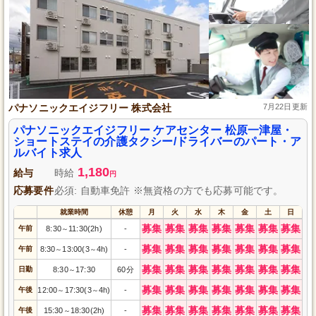
パナソニックエイジフリー 株式会社
7月22日更新
パナソニックエイジフリー ケアセンター 松原一津屋・
ショートステイの介護タクシー/ドライバーのパート・ア
ルバイト求人
1,180
給与
時給
円
応募要件
必須: 自動車免許 ※無資格の方でも応募可能です。
就業時間
休憩
月
火
水
木
金
土
日
募集
募集
募集
募集
募集
募集
募集
午前
8:30
11:30(2h)
-
～
募集
募集
募集
募集
募集
募集
募集
午前
8:30
13:00(3
4h)
-
～
～
募集
募集
募集
募集
募集
募集
募集
日勤
8:30
17:30
60分
～
募集
募集
募集
募集
募集
募集
募集
午後
12:00
17:30(3
4h)
-
～
～
募集
募集
募集
募集
募集
募集
募集
午後
15:30
18:30(2h)
-
～