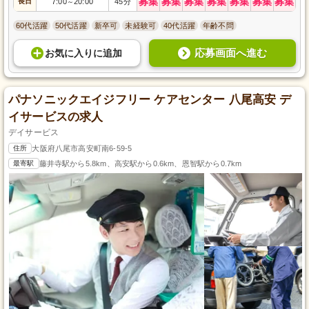
募集
募集
募集
募集
募集
募集
募集
長日
7:00
20:00
45分
～
60代活躍
50代活躍
新卒可
未経験可
40代活躍
年齢不問
応募画面へ進む
お気に入り
に
追加
パナソニックエイジフリー ケアセンター 八尾高安 デ
イサービスの求人
デイサービス
住所
大阪府八尾市高安町南6-59-5
最寄駅
藤井寺駅から5.8km、高安駅から0.6km、恩智駅から0.7km