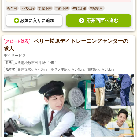
新卒可
50代活躍
学歴不問
年齢不問
40代活躍
未経験可
応募画面へ進む
お気に入り
に
追加
ベリー松原デイトレーニングセンターの
スピード対応
求人
デイサービス
住所
大阪府松原市田井城4-145-1
最寄駅
藤井寺駅から4.6km、高見ノ里駅から0.4km、布忍駅から0.5km