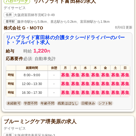
リハプライド富田林の求人
ハローワーク
デイサービス
住所
大阪府富田林市宮町2-9-49
最寄駅
藤井寺駅から5.8km、喜志駅から0.2km、富田林駅から1.9km
株式会社 G・MOTO
8月6日更新
リハプライド富田林の介護タクシー/ドライバーのパー
ト・アルバイト求人
1,220
給与
時給
円
応募要件
必須: 自動車免許
就業時間
休憩
月
火
水
木
金
土
日
募集
募集
募集
募集
募集
募集
募集
時短
8:00
9:00
-
～
募集
募集
募集
募集
募集
募集
募集
時短
12:00
13:30
-
～
募集
募集
募集
募集
募集
募集
募集
時短
16:30
17:30
-
～
未経験可
学歴不問
年齢不問
残業ほぼなし
日曜休み
シフト制
ブルーミングケア堺美原の求人
デイサービス
住所
大阪府堺市美原区大保84-3