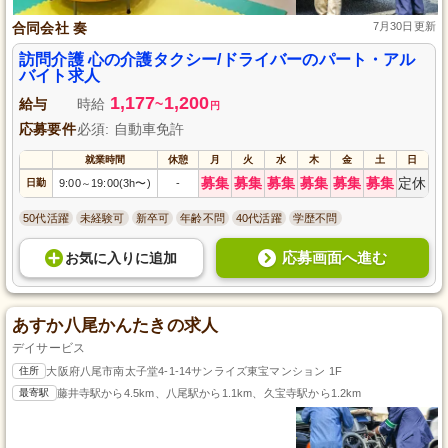
合同会社 奏
7月30日更新
訪問介護 心の介護タクシー/ドライバーのパート・アル
バイト求人
1,177
1,200
給与
時給
~
円
応募要件
必須: 自動車免許
就業時間
休憩
月
火
水
木
金
土
日
募集
募集
募集
募集
募集
募集
定休
日勤
9:00
19:00(3h〜)
-
～
50代活躍
未経験可
新卒可
年齢不問
40代活躍
学歴不問
応募画面へ進む
お気に入り
に
追加
あすか八尾かんたきの求人
デイサービス
住所
大阪府八尾市南太子堂4-1-14サンライズ東宝マンション 1F
最寄駅
藤井寺駅から4.5km、八尾駅から1.1km、久宝寺駅から1.2km