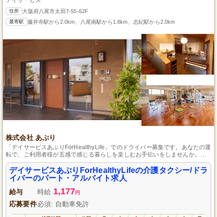
住所
大阪府八尾市太田7-55-62F
最寄駅
藤井寺駅から2.0km、八尾南駅から1.8km、志紀駅から2.0km
株式会社 あぷり
「デイサービスあぷりForHealthyLife」でのドライバー募集です。あなたの運
転で、ご利用者様が五感で感じる暮らしを楽しむお手伝いをしませんか。初
任者研修もあり、業務はシフト制でプライベートも充実。
デイサービスあぷりForHealthyLifeの介護タクシー/ドラ
イバーのパート・アルバイト求人
1,177
給与
時給
円
応募要件
必須: 自動車免許