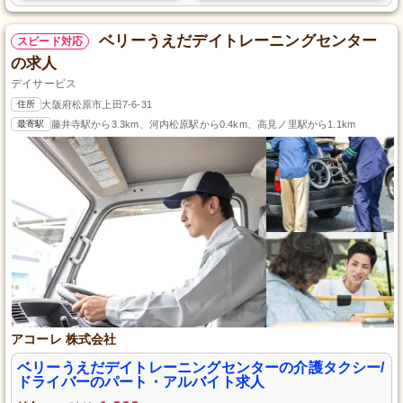
ベリーうえだデイトレーニングセンター
スピード対応
の求人
デイサービス
住所
大阪府松原市上田7-6-31
最寄駅
藤井寺駅から3.3km、河内松原駅から0.4km、高見ノ里駅から1.1km
アコーレ 株式会社
ベリーうえだデイトレーニングセンターの介護タクシー/
ドライバーのパート・アルバイト求人