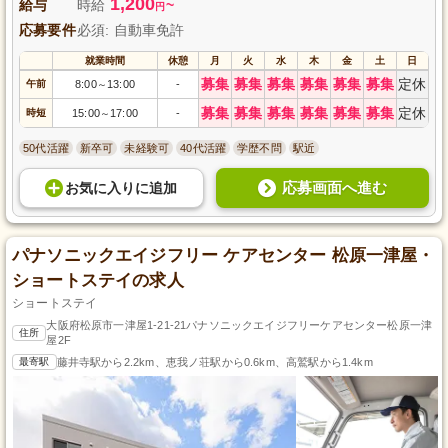
1,200
給与
時給
~
円
応募要件
必須: 自動車免許
就業時間
休憩
月
火
水
木
金
土
日
募集
募集
募集
募集
募集
募集
定休
午前
8:00
13:00
-
～
募集
募集
募集
募集
募集
募集
定休
時短
15:00
17:00
-
～
50代活躍
新卒可
未経験可
40代活躍
学歴不問
駅近
応募画面へ進む
お気に入り
に
追加
パナソニックエイジフリー ケアセンター 松原一津屋・
ショートステイの求人
ショートステイ
大阪府松原市一津屋1-21-21パナソニックエイジフリーケアセンター松原一津
住所
屋2F
最寄駅
藤井寺駅から2.2km、恵我ノ荘駅から0.6km、高鷲駅から1.4km