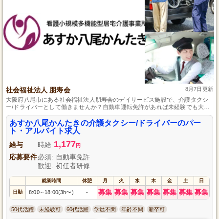
社会福祉法人 朋寿会
8月7日更新
大阪府八尾市にある社会福祉法人朋寿会のデイサービス施設で、介護タクシ
ー/ドライバーとして働きませんか？自動車運転免許があれば未経験でも大歓
迎！パート・アルバイトとして柔軟な勤務体制が整っており、あなたのライ
フスタイルに合わせて働けます。優しさとドライビングスキルで利用者様の
あすか八尾かんたきの介護タクシー/ドライバーのパー
笑顔を届けるこの仕事で、地域社会に貢献しながら新たなキャリアを築きま
ト・アルバイト求人
しょう。
1,177
給与
時給
円
応募要件
必須: 自動車免許
歓迎: 初任者研修
就業時間
休憩
月
火
水
木
金
土
日
募集
募集
募集
募集
募集
募集
募集
日勤
8:00
18:00(3h〜)
-
～
50代活躍
未経験可
60代活躍
学歴不問
年齢不問
新卒可