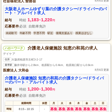
社会福祉法人 聖徳会
8月6日更新
大阪老人ホームゆずり葉の介護タクシー/ドライバーのパ
ート・アルバイト求人
1,183
1,220
給与
時給
~
円
応募要件
必須: 自動車免許
未経験可
年齢不問
学歴不問
駅近
復職支援あり
残業ほぼなし
介護老人保健施設 知恵の和苑の求人
ハローワーク
デイケア
住所
大阪府柏原市古町3-2-17
最寄駅
藤井寺駅から2.8km、柏原駅から0.4km、柏原南口駅から0.6km
医療法人 大和会
8月6日更新
介護老人保健施設 知恵の和苑の介護タクシー/ドライバ
ーのパート・アルバイト求人
1,200
1,300
給与
時給
~
円
応募要件
必須: 自動車免許
就業時間
休憩
月
火
水
木
金
土
日
募集
募集
募集
募集
募集
募集
募集
時短
8:15
10:15
-
～