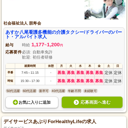
社会福祉法人 朋寿会
あすか八尾看護多機能の介護タクシー/ドライバーのパー
ト・アルバイト求人
1,177
1,200
給与
時給
~
円
応募要件
必須: 自動車免許
歓迎: 初任者研修
就業時間
休憩
月
火
水
木
金
土
日
募集
募集
募集
募集
募集
定休
定休
早番
7:45
11:15
-
～
募集
募集
募集
募集
募集
定休
定休
時短
15:30
17:30
-
～
50代活躍
60代活躍
新卒可
40代活躍
年齢不問
未経験可
応募画面へ進む
お気に入り
に
追加
デイサービスあぷりForHealthyLifeの求人
デイサービス