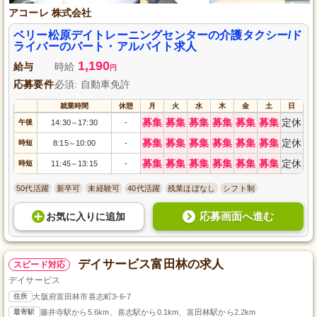
アコーレ 株式会社
ベリー松原デイトレーニングセンターの介護タクシー/ド
ライバーのパート・アルバイト求人
1,190
給与
時給
円
応募要件
必須: 自動車免許
就業時間
休憩
月
火
水
木
金
土
日
募集
募集
募集
募集
募集
募集
定休
午後
14:30
17:30
-
～
募集
募集
募集
募集
募集
募集
定休
時短
8:15
10:00
-
～
募集
募集
募集
募集
募集
募集
定休
時短
11:45
13:15
-
～
50代活躍
新卒可
未経験可
40代活躍
残業ほぼなし
シフト制
応募画面へ進む
お気に入り
に
追加
デイサービス富田林の求人
スピード対応
デイサービス
住所
大阪府富田林市喜志町3-6-7
最寄駅
藤井寺駅から5.6km、喜志駅から0.1km、富田林駅から2.2km