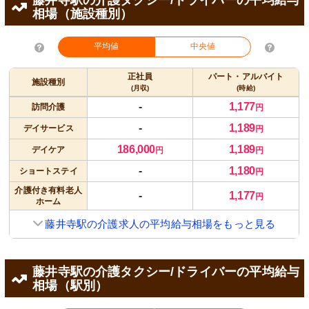
相場（施設種別）
平均値
中央値
正社員
パート・アルバイト
施設種別
(月収)
(時給)
-
1,177
訪問介護
円
-
1,189
デイサービス
円
186,000
1,189
デイケア
円
円
-
1,180
ショートステイ
円
介護付き有料老人
-
1,177
円
ホーム
藤井寺駅の介護求人の平均給与相場をもっと見る
藤井寺駅の介護タクシー/ドライバーの平均給与
相場（駅別）