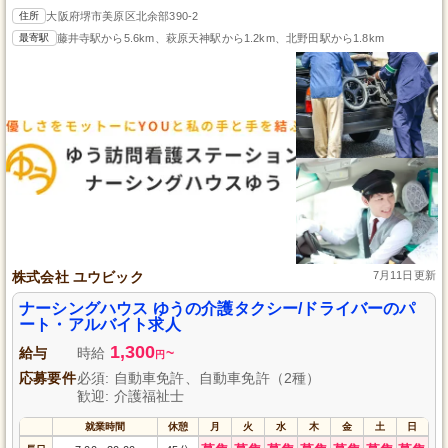
住所
大阪府堺市美原区北余部390-2
最寄駅
藤井寺駅から5.6km、萩原天神駅から1.2km、北野田駅から1.8km
株式会社 ユウビック
7月11日更新
ナーシングハウス ゆうの介護タクシー/ドライバーのパ
ート・アルバイト求人
1,300
給与
時給
~
円
応募要件
必須: 自動車免許、自動車免許（2種）
歓迎: 介護福祉士
就業時間
休憩
月
火
水
木
金
土
日