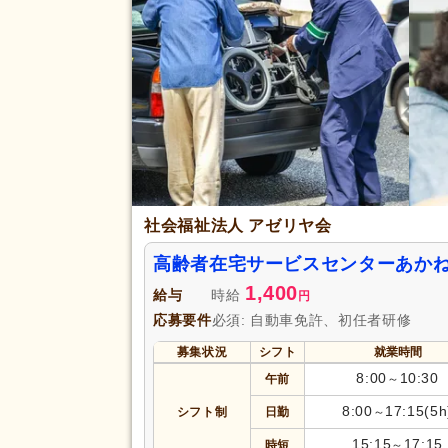
退職金あり
(1)
給与・手当
福利厚生
資格取得支援あり
(2)
扶養控除内考慮あり
(2)
副業可
(7)
アクセス
駅近
(11)
社会福祉法人 アゼリヤ会
高齢者在宅サービスセンターあかね
1,400
給与
時給
円
応募要件
必須: 自動車免許、初任者研修
募集状況
シフト
就業時間
8:00
10:30
午前
～
8:00
17:15(5h
シフト制
日勤
～
15:15
17:15
時短
～