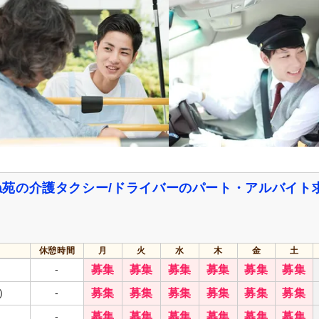
日・祝給与アップ
(1)
住宅手当
(2)
通勤手当
(12)
人事評価制度あり
(15)
再雇用制度あり
(3)
正社員登用あり
(1)
自動車通勤可
(1)
自転車通勤可
(15)
苑の介護タクシー/ドライバーのパート・アルバイト
休憩時間
月
火
水
木
金
土
-
募集
募集
募集
募集
募集
募集
)
-
募集
募集
募集
募集
募集
募集
-
募集
募集
募集
募集
募集
募集