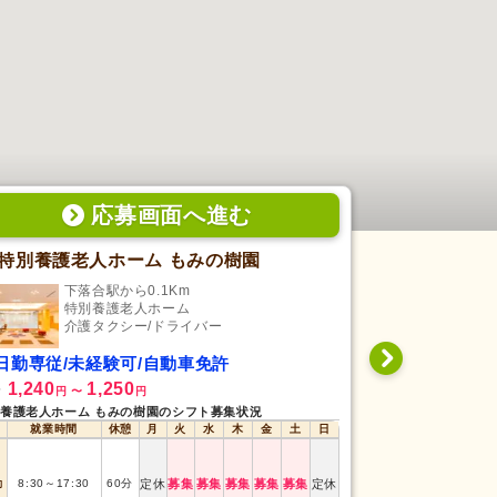
応募画面
へ
進む
特別養護老人ホーム もみの樹園
めぐリハビ
下落合駅から0.1Km
早稲
特別養護老人ホーム
デ
介護タクシー/ドライバー
介護
日勤専従/未経験可/自動車免許
シフト制/未
1,240
1,250
1,800
給
時給
円
〜
円
円
〜
養護老人ホーム もみの樹園のシフト募集状況
めぐリハビリデイサ
就業時間
休憩
月
火
水
木
金
土
日
就業時間
時短
8:15
～
9:15
勤
8:30
～
17:30
60
分
定休
募集
募集
募集
募集
募集
定休
時短
12:00
～
13:0