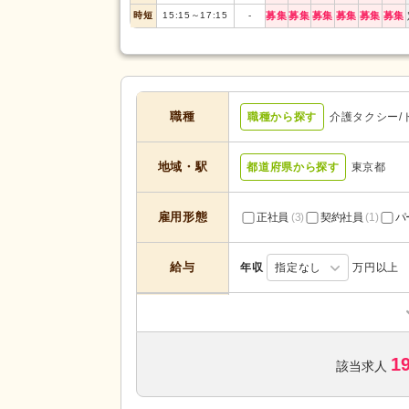
時短
15:15
～
17:15
-
募集
募集
募集
募集
募集
募集
職種
職種から探す
介護タクシー/
地域・駅
都道府県から探す
東京都
雇用形態
正社員
(3)
契約社員
(1)
パ
給与
年収
指定なし
万円以上
デイサービス
(12)
サービスの種
類
診療所・クリニック
(2)
1
該当求人
未経験可
(15)
年齢不問
(16)