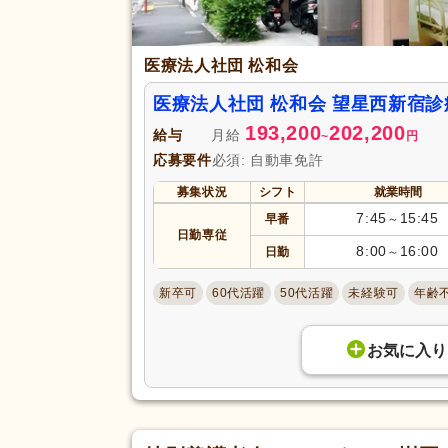
医療法人社団 松和会
医療法人社団 松和会 望星西新宿
193,200
202,200
給与
月給
~
円
応募要件
必須: 自動車免許
募集状況
シフト
就業時間
7:45
15:45
早番
～
日勤専従
8:00
16:00
日勤
～
新卒可
60代活躍
50代活躍
未経験可
年齢
お気に入り