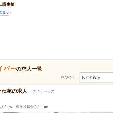
転職事情
50代活躍
(15)
60代活躍
(5)
ハローワーク求人を除く
(2)
掲載30日以内
(2)
質問
スピード対応
(1)
シフト制
(10)
日勤のみ可
(13)
午後のみ可
(2)
週2日から可
(1)
週4日から可
(1)
シフト相談可
(15)
2)
自動車免許
(16)
イバー
の求人一覧
週休2日
(3)
土日休み
(2)
並び替え：
おすすめ順
日曜休み
(4)
年間休日110日以上
(2)
育休あり
(17)
介護休業
(5)
かね苑の求人
デイサービス
夏季休暇
(2)
年末年始休暇
(5)
社会保険完備
(15)
研修制度あり
(15)
.0km、市ケ谷駅から1.1km
昇給あり
(16)
復職支援あり
(1)