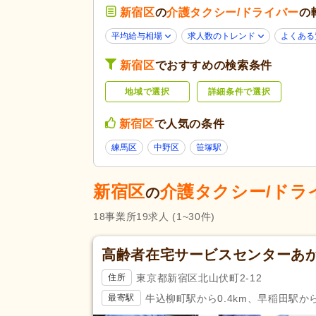
応募条件・こ
新宿区
の
介護タクシー/ドライバー
の
40代活躍
(15)
だわり
ネイル可
(1)
平均給与相場
求人数のトレンド
よくある
女性が活躍
(15)
新宿区
でおすすめの検索条件
残業ほぼなし
(18)
地域で選択
詳細条件で選択
午前のみ可
(2)
勤務形態
週3日から可
(2)
新宿区
で人気の条件
即日勤務可
(2)
練馬区
中野区
笹塚駅
応募資格
初任者研修（旧ヘルパー2級）
(
新宿区
介護タクシー/ドラ
の
完全週休2日
(4)
18
事業所
19
求人
(1~30件)
土曜休み
(1)
休日・休暇
産休あり
(15)
高齢者在宅サービスセンターあ
看護休暇
(6)
東京都新宿区北山伏町2-12
住所
賞与あり
(8)
牛込柳町駅から0.4km、早稲田駅から1
最寄駅
企業年金
(1)