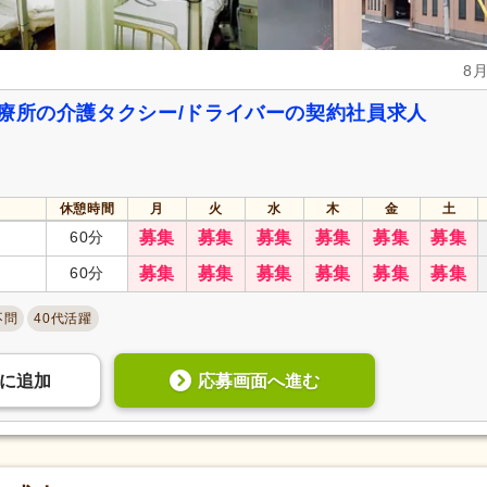
8
診療所の介護タクシー/ドライバーの契約社員求人
休憩時間
月
火
水
木
金
土
60分
募集
募集
募集
募集
募集
募集
60分
募集
募集
募集
募集
募集
募集
不問
40代活躍
応募画面へ進む
に
追加