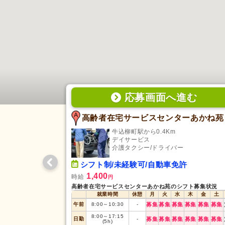
応募画面
へ
進む
高齢者在宅サービスセンターあかね苑
牛込柳町駅から0.4Km
デイサービス
介護タクシー/ドライバー
シフト制/未経験可/自動車免許
1,400
時給
円
高齢者在宅サービスセンターあかね苑のシフト募集状況
就業時間
休憩
月
火
水
木
金
土
午前
8:00
～
10:30
-
募集
募集
募集
募集
募集
募集
8:00
～
17:15
日勤
-
募集
募集
募集
募集
募集
募集
(5h)