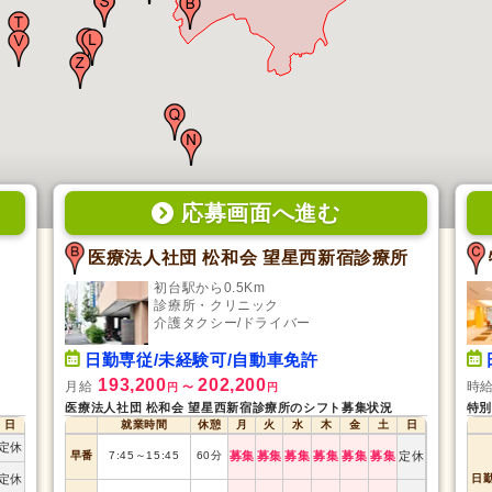
応募画面
へ
進む
医療法人社団 松和会 望星西新宿診療所
初台駅から0.5Km
診療所・クリニック
介護タクシー/ドライバー
日勤専従/未経験可/自動車免許
193,200
202,200
月給
時
円
〜
円
医療法人社団 松和会 望星西新宿診療所のシフト募集状況
特別
日
就業時間
休憩
月
火
水
木
金
土
日
定休
早番
7:45
～
15:45
60
分
募集
募集
募集
募集
募集
募集
定休
定休
日