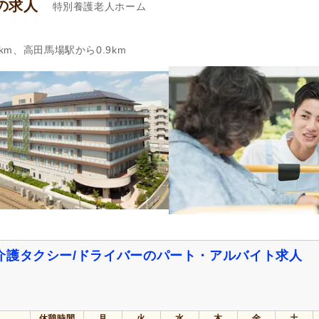
の求人
特別養護老人ホーム
km、高田馬場駅から0.9km
介護タクシー/ドライバーのパート・アルバイト求人
休憩時間
月
火
水
木
金
土