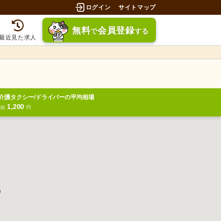
ログイン
サイトマップ
無料
会員登録
で
する
最近見た求人
介護タクシー/ドライバーの平均相場
1,200
時給
円