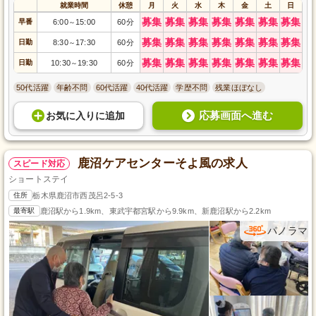
就業時間
休憩
月
火
水
木
金
土
日
募集
募集
募集
募集
募集
募集
募集
早番
6:00
15:00
60分
～
募集
募集
募集
募集
募集
募集
募集
日勤
8:30
17:30
60分
～
募集
募集
募集
募集
募集
募集
募集
日勤
10:30
19:30
60分
～
50代活躍
年齢不問
60代活躍
40代活躍
学歴不問
残業ほぼなし
応募画面へ進む
お気に入り
に
追加
鹿沼ケアセンターそよ風の求人
スピード対応
ショートステイ
住所
栃木県鹿沼市西茂呂2-5-3
最寄駅
鹿沼駅から1.9km、東武宇都宮駅から9.9km、新鹿沼駅から2.2km
パノラマ