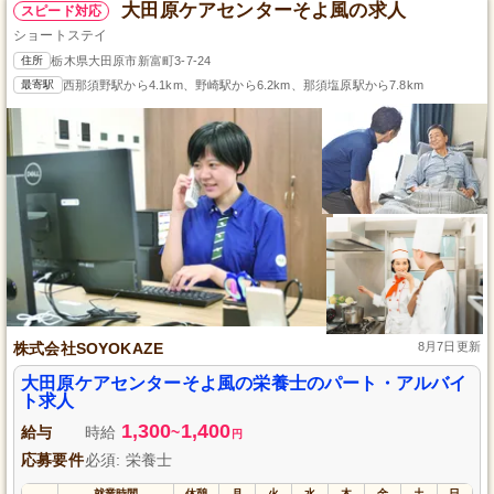
大田原ケアセンターそよ風の求人
スピード対応
ショートステイ
住所
栃木県大田原市新富町3-7-24
最寄駅
西那須野駅から4.1km、野崎駅から6.2km、那須塩原駅から7.8km
株式会社SOYOKAZE
8月7日更新
大田原ケアセンターそよ風の栄養士のパート・アルバイ
ト求人
1,300
1,400
給与
時給
~
円
応募要件
必須: 栄養士
就業時間
休憩
月
火
水
木
金
土
日