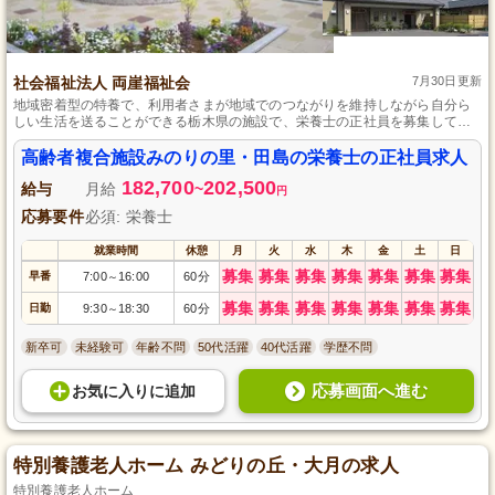
社会福祉法人 両崖福祉会
7月30日更新
地域密着型の特養で、利用者さまが地域でのつながりを維持しながら自分ら
しい生活を送ることができる栃木県の施設で、栄養士の正社員を募集してい
ます。栄養士資格をお持ちであれば、実務未経験者も丁寧にサポートしま
す。調理業務から栄養指導まで、利用者さまの健康を支える重要な役割を担
高齢者複合施設みのりの里・田島の栄養士の正社員求人
います。毎日の通勤は車でも公共交通機関でも便利です。希望休の取得も可
182,700
202,500
能で、働きやすい環境を整えています。
給与
月給
~
円
応募要件
必須: 栄養士
就業時間
休憩
月
火
水
木
金
土
日
募集
募集
募集
募集
募集
募集
募集
早番
7:00
16:00
60分
～
募集
募集
募集
募集
募集
募集
募集
日勤
9:30
18:30
60分
～
新卒可
未経験可
年齢不問
50代活躍
40代活躍
学歴不問
応募画面へ進む
お気に入り
に
追加
特別養護老人ホーム みどりの丘・大月の求人
特別養護老人ホーム