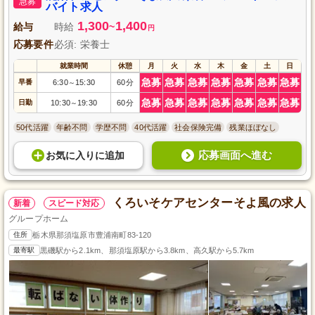
急募
バイト求人
1,300
1,400
給与
時給
~
円
応募要件
必須: 栄養士
就業時間
休憩
月
火
水
木
金
土
日
急募
急募
急募
急募
急募
急募
急募
早番
6:30
15:30
60分
～
急募
急募
急募
急募
急募
急募
急募
日勤
10:30
19:30
60分
～
50代活躍
年齢不問
学歴不問
40代活躍
社会保険完備
残業ほぼなし
応募画面へ進む
お気に入り
に
追加
くろいそケアセンターそよ風の求人
新着
スピード対応
グループホーム
住所
栃木県那須塩原市豊浦南町83-120
最寄駅
黒磯駅から2.1km、那須塩原駅から3.8km、高久駅から5.7km