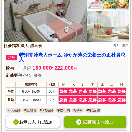
社会福祉法人 清幸会
8月4日更新
特別養護老人ホーム ゆたか苑の栄養士の正社員求
急募
人
180,000
222,000
給与
月給
~
円
応募要件
必須: 栄養士
就業時間
休憩
月
火
水
木
金
土
日
急募
急募
急募
急募
急募
急募
急募
早番
6:00
15:00
60分
～
急募
急募
急募
急募
急募
急募
急募
日勤
10:30
19:30
60分
～
50代活躍
未経験可
60代活躍
学歴不問
新卒可
40代活躍
応募画面へ進む
お気に入り
に
追加