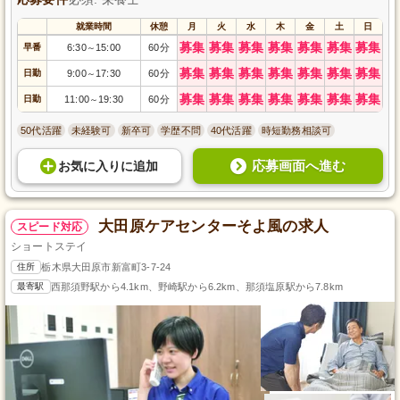
就業時間
休憩
月
火
水
木
金
土
日
募集
募集
募集
募集
募集
募集
募集
早番
6:30
15:00
60分
～
募集
募集
募集
募集
募集
募集
募集
日勤
9:00
17:30
60分
～
募集
募集
募集
募集
募集
募集
募集
日勤
11:00
19:30
60分
～
50代活躍
未経験可
新卒可
学歴不問
40代活躍
時短勤務相談可
応募画面へ進む
お気に入り
に
追加
大田原ケアセンターそよ風の求人
スピード対応
ショートステイ
住所
栃木県大田原市新富町3-7-24
最寄駅
西那須野駅から4.1km、野崎駅から6.2km、那須塩原駅から7.8km