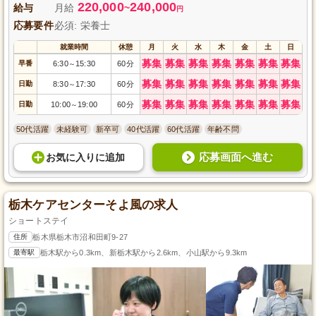
220,000
240,000
給与
月給
~
円
応募要件
必須: 栄養士
就業時間
休憩
月
火
水
木
金
土
日
募集
募集
募集
募集
募集
募集
募集
早番
6:30
15:30
60分
～
募集
募集
募集
募集
募集
募集
募集
日勤
8:30
17:30
60分
～
募集
募集
募集
募集
募集
募集
募集
日勤
10:00
19:00
60分
～
50代活躍
未経験可
新卒可
40代活躍
60代活躍
年齢不問
応募画面へ進む
お気に入り
に
追加
栃木ケアセンターそよ風の求人
ショートステイ
住所
栃木県栃木市沼和田町9-27
最寄駅
栃木駅から0.3km、新栃木駅から2.6km、小山駅から9.3km