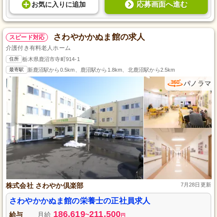
応募画面へ進む
お気に入り
に
追加
さわやかかぬま館の求人
スピード対応
介護付き有料老人ホーム
住所
栃木県鹿沼市寺町914-1
最寄駅
新鹿沼駅から0.5km、鹿沼駅から1.8km、北鹿沼駅から2.5km
パノラマ
株式会社 さわやか倶楽部
7月28日更新
さわやかかぬま館の栄養士の正社員求人
186,619
211,500
給与
月給
~
円