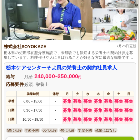
株式会社SOYOKAZE
7月28日更新
栃木県の短期滞在型介護施設で、未経験でも歓迎する栄養士の契約社員を募
集しています。料理作りや人に喜ばれることが好きな方に最適な職場です。
先輩職員による丁寧な指導のもと、食事提供の業務を通じてご利用者様やス
タッフに快適な時間を提供します。正社員登用制度もあり、キャリアアップ
栃木ケアセンターそよ風の栄養士の契約社員求人
を目指せます。
240,000
250,000
給与
月給
~
円
応募要件
必須: 栄養士
就業時間
休憩
月
火
水
木
金
土
日
募集
募集
募集
募集
募集
募集
募集
早番
6:00
15:00
-
～
募集
募集
募集
募集
募集
募集
募集
日勤
8:30
17:30
-
～
募集
募集
募集
募集
募集
募集
募集
日勤
10:30
19:30
-
～
50代活躍
年齢不問
60代活躍
40代活躍
学歴不問
残業ほぼなし