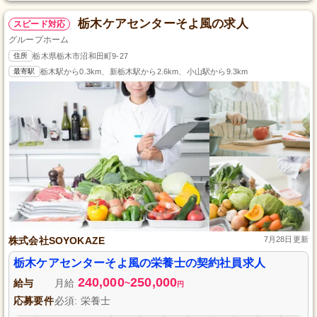
栃木ケアセンターそよ風の求人
スピード対応
グループホーム
住所
栃木県栃木市沼和田町9-27
最寄駅
栃木駅から0.3km、新栃木駅から2.6km、小山駅から9.3km
株式会社SOYOKAZE
7月28日更新
栃木ケアセンターそよ風の栄養士の契約社員求人
240,000
250,000
給与
月給
~
円
応募要件
必須: 栄養士