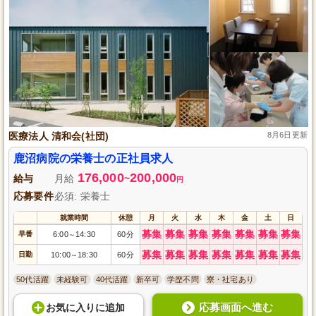
医療法人 清和会(社団)
8月6日更新
鹿沼病院の栄養士の正社員求人
176,000
200,000
給与
月給
~
円
応募要件
必須: 栄養士
就業時間
休憩
月
火
水
木
金
土
日
募集
募集
募集
募集
募集
募集
募集
早番
6:00
14:30
60分
～
募集
募集
募集
募集
募集
募集
募集
日勤
10:00
18:30
60分
～
50代活躍
未経験可
40代活躍
新卒可
学歴不問
寮・社宅あり
応募画面へ進む
お気に入り
に
追加