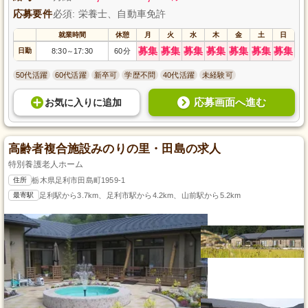
応募要件
必須: 栄養士、自動車免許
就業時間
休憩
月
火
水
木
金
土
日
募集
募集
募集
募集
募集
募集
募集
日勤
8:30
17:30
60分
～
50代活躍
60代活躍
新卒可
学歴不問
40代活躍
未経験可
応募画面へ進む
お気に入り
に
追加
高齢者複合施設みのりの里・田島の求人
特別養護老人ホーム
住所
栃木県足利市田島町1959-1
最寄駅
足利駅から3.7km、足利市駅から4.2km、山前駅から5.2km