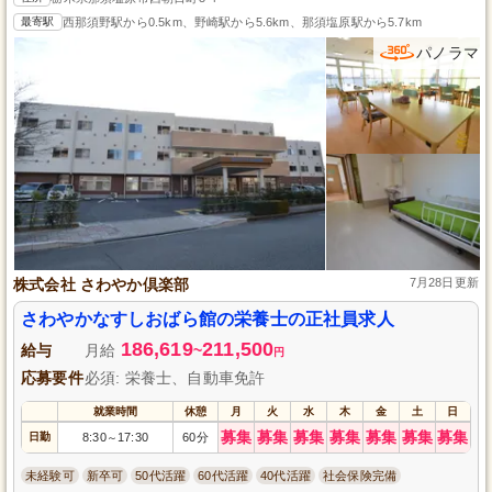
最寄駅
西那須野駅から0.5km、野崎駅から5.6km、那須塩原駅から5.7km
パノラマ
株式会社 さわやか倶楽部
7月28日更新
さわやかなすしおばら館の栄養士の正社員求人
186,619
211,500
給与
月給
~
円
応募要件
必須: 栄養士、自動車免許
就業時間
休憩
月
火
水
木
金
土
日
募集
募集
募集
募集
募集
募集
募集
日勤
8:30
17:30
60分
～
未経験可
新卒可
50代活躍
60代活躍
40代活躍
社会保険完備