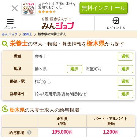
スカウトや選考の連絡を
無料インストール
通知でお知らせ
介護･医療求人サイト
メニュー
ログインする
みんジョブ
栄養士
栃木県の栄養士求人
栄養士
栃木県
の求人・転職・募集情報を
から探す
職種
栄養士
選択
地域
栃木県
選択
市区町村
選択
路線・駅
指定なし
選択
詳細条件
給与/雇用形態/資格/種別など
選択
栃木県
の栄養士求人の給与相場
正社員
パート・アルバイト
(月収)
(時給)
195,000
1,200
円
円
給与相場