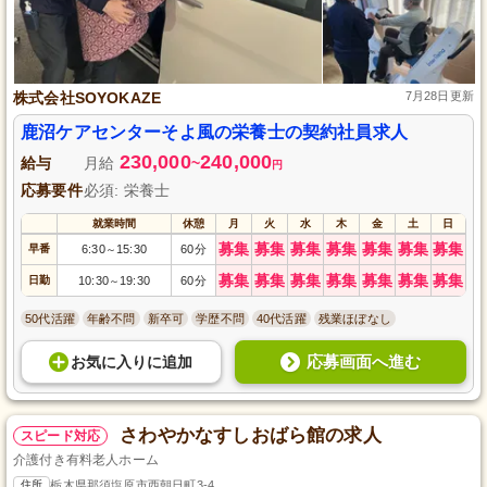
株式会社SOYOKAZE
7月28日更新
鹿沼ケアセンターそよ風の栄養士の契約社員求人
230,000
240,000
給与
月給
~
円
応募要件
必須: 栄養士
就業時間
休憩
月
火
水
木
金
土
日
募集
募集
募集
募集
募集
募集
募集
早番
6:30
15:30
60分
～
募集
募集
募集
募集
募集
募集
募集
日勤
10:30
19:30
60分
～
50代活躍
年齢不問
新卒可
学歴不問
40代活躍
残業ほぼなし
応募画面へ進む
お気に入り
に
追加
さわやかなすしおばら館の求人
スピード対応
介護付き有料老人ホーム
住所
栃木県那須塩原市西朝日町3-4