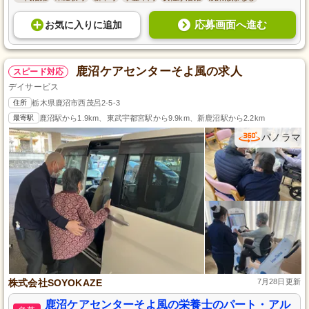
応募画面へ進む
お気に入り
に
追加
鹿沼ケアセンターそよ風の求人
スピード対応
デイサービス
住所
栃木県鹿沼市西茂呂2-5-3
最寄駅
鹿沼駅から1.9km、東武宇都宮駅から9.9km、新鹿沼駅から2.2km
パノラマ
株式会社SOYOKAZE
7月28日更新
鹿沼ケアセンターそよ風の栄養士のパート・アル