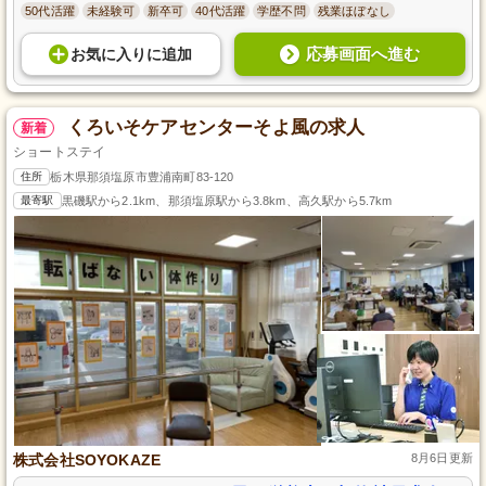
50代活躍
未経験可
新卒可
40代活躍
学歴不問
残業ほぼなし
応募画面へ進む
お気に入り
に
追加
くろいそケアセンターそよ風の求人
新着
ショートステイ
住所
栃木県那須塩原市豊浦南町83-120
最寄駅
黒磯駅から2.1km、那須塩原駅から3.8km、高久駅から5.7km
株式会社SOYOKAZE
8月6日更新