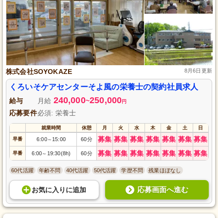
株式会社SOYOKAZE
8月6日更新
くろいそケアセンターそよ風の栄養士の契約社員求人
240,000
250,000
給与
月給
~
円
応募要件
必須: 栄養士
就業時間
休憩
月
火
水
木
金
土
日
募集
募集
募集
募集
募集
募集
募集
早番
6:00
15:00
60分
～
募集
募集
募集
募集
募集
募集
募集
早番
6:00
19:30(8h)
60分
～
60代活躍
年齢不問
40代活躍
50代活躍
学歴不問
残業ほぼなし
応募画面へ進む
お気に入り
に
追加