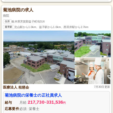
菊池病院の求人
病院
住所
栃木県芳賀郡益子町塙316
最寄駅
北山駅から1.0km、益子駅から1.0km、西田井駅から2.7km
医療法人 桂慈会
7月30日更新
菊池病院の栄養士の正社員求人
217,730
331,536
給与
月給
~
円
応募要件
必須: 栄養士