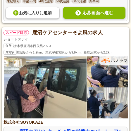
未経験可
年齢不問
40代活躍
50代活躍
60代活躍
新卒可
応募画面へ進む
お気に入り
に
追加
鹿沼ケアセンターそよ風の求人
スピード対応
ショートステイ
住所
栃木県鹿沼市西茂呂2-5-3
最寄駅
鹿沼駅から1.9km、東武宇都宮駅から9.9km、新鹿沼駅から2.2km
パノラマ
株式会社SOYOKAZE