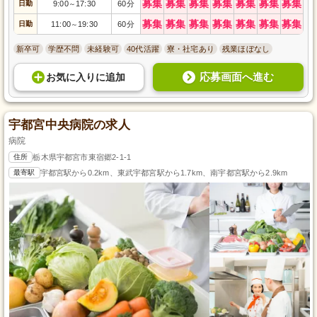
募集
募集
募集
募集
募集
募集
募集
日勤
9:00
17:30
60分
～
募集
募集
募集
募集
募集
募集
募集
日勤
11:00
19:30
60分
～
新卒可
学歴不問
未経験可
40代活躍
寮・社宅あり
残業ほぼなし
応募画面へ進む
お気に入り
に
追加
宇都宮中央病院の求人
病院
住所
栃木県宇都宮市東宿郷2-1-1
最寄駅
宇都宮駅から0.2km、東武宇都宮駅から1.7km、南宇都宮駅から2.9km