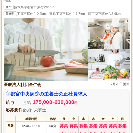
病院
住所
栃木県宇都宮市東宿郷2-1-1
最寄駅
宇都宮駅から0.2km、東武宇都宮駅から1.7km、南宇都宮駅から2.9km
医療法人社団全仁会
7月28日更新
宇都宮中央病院の栄養士の正社員求人
175,000
230,000
給与
月給
~
円
応募要件
必須: 栄養士
就業時間
休憩
月
火
水
木
金
土
日
募集
募集
募集
募集
募集
募集
募集
早番
6:30
15:00
60分
～