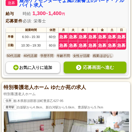
鹿沼ケアセンターそよ風の栄養士のパート・アル
急募
バイト求人
1,300
1,400
給与
時給
~
円
応募要件
必須: 栄養士
就業時間
休憩
月
火
水
木
金
土
日
急募
急募
急募
急募
急募
急募
急募
早番
6:30
15:30
60分
～
急募
急募
急募
急募
急募
急募
急募
日勤
10:30
19:30
60分
～
50代活躍
40代活躍
学歴不問
年齢不問
女性が活躍
残業ほぼなし
応募画面へ進む
お気に入り
に
追加
特別養護老人ホーム ゆたか苑の求人
特別養護老人ホーム
住所
栃木県那須郡那須町豊原乙627-95
最寄駅
白坂駅から4.8km、新白河駅から5.6km、豊原駅から5.7km