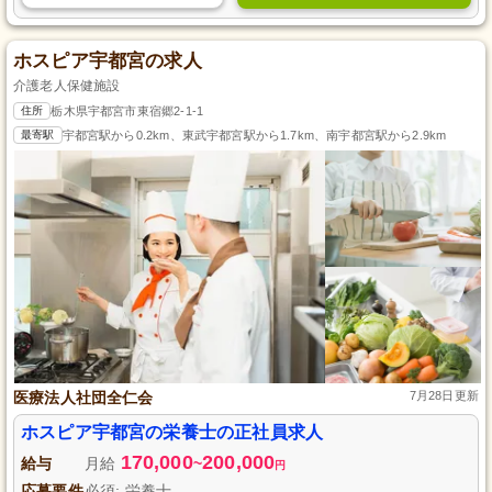
ホスピア宇都宮の求人
介護老人保健施設
住所
栃木県宇都宮市東宿郷2-1-1
最寄駅
宇都宮駅から0.2km、東武宇都宮駅から1.7km、南宇都宮駅から2.9km
医療法人社団全仁会
7月28日更新
ホスピア宇都宮の栄養士の正社員求人
170,000
200,000
給与
月給
~
円
応募要件
必須: 栄養士