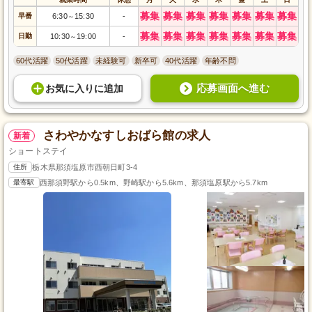
募集
募集
募集
募集
募集
募集
募集
早番
6:30
15:30
-
～
募集
募集
募集
募集
募集
募集
募集
日勤
10:30
19:00
-
～
60代活躍
50代活躍
未経験可
新卒可
40代活躍
年齢不問
応募画面へ進む
お気に入り
に
追加
さわやかなすしおばら館の求人
新着
ショートステイ
住所
栃木県那須塩原市西朝日町3-4
最寄駅
西那須野駅から0.5km、野崎駅から5.6km、那須塩原駅から5.7km