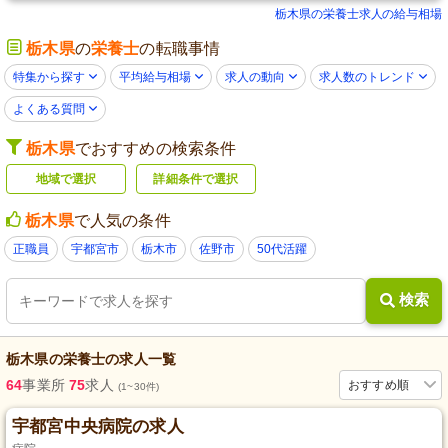
栃木県の栄養士求人の給与相場
栃木県
の
栄養士
の転職事情
特集から探す
平均給与相場
求人の動向
求人数のトレンド
よくある質問
栃木県
でおすすめの検索条件
地域で選択
詳細条件で選択
栃木県
で人気の条件
正職員
宇都宮市
栃木市
佐野市
50代活躍
検索
栃木県
の
栄養士
の求人一覧
64
事業所
75
求人
おすすめ順
(1~30件)
宇都宮中央病院の求人