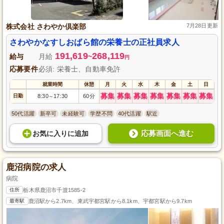
株式会社 さわやか倶楽部
7月28日更新
さわやかなすしおばら館の栄養士の正社員求人
191,619
268,119
給与
月給
~
円
応募要件
必須: 栄養士、自動車免許
就業時間
休憩
月
火
水
木
金
土
日
募集
募集
募集
募集
募集
募集
募集
日勤
8:30
17:30
60分
～
50代活躍
新卒可
未経験可
学歴不問
40代活躍
駅近
応募画面へ進む
お気に入り
に
追加
鹿沼病院の求人
病院
住所
栃木県鹿沼市千渡1585-2
最寄駅
鹿沼駅から2.7km、東武宇都宮駅から8.1km、宇都宮駅から9.7km