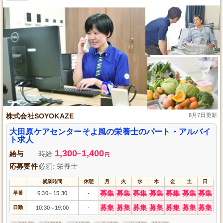
株式会社SOYOKAZE
8月7日更新
大田原ケアセンターそよ風の栄養士のパート・アルバイ
ト求人
1,300
1,400
給与
時給
~
円
応募要件
必須: 栄養士
就業時間
休憩
月
火
水
木
金
土
日
募集
募集
募集
募集
募集
募集
募集
早番
6:30
15:30
-
～
募集
募集
募集
募集
募集
募集
募集
日勤
10:30
19:00
-
～