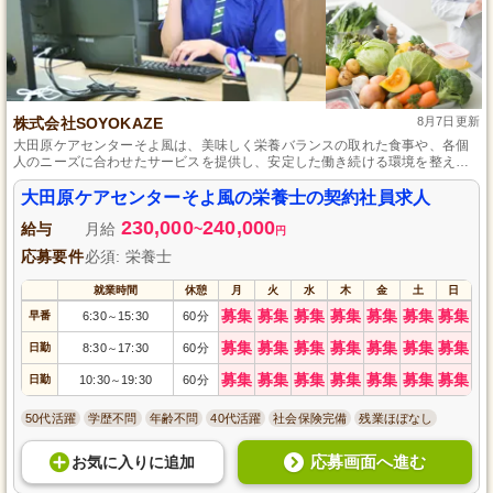
株式会社SOYOKAZE
8月7日更新
大田原ケアセンターそよ風は、美味しく栄養バランスの取れた食事や、各個
人のニーズに合わせたサービスを提供し、安定した働き続ける環境を整えて
います。
大田原ケアセンターそよ風の栄養士の契約社員求人
230,000
240,000
給与
月給
~
円
応募要件
必須: 栄養士
就業時間
休憩
月
火
水
木
金
土
日
募集
募集
募集
募集
募集
募集
募集
早番
6:30
15:30
60分
～
募集
募集
募集
募集
募集
募集
募集
日勤
8:30
17:30
60分
～
募集
募集
募集
募集
募集
募集
募集
日勤
10:30
19:30
60分
～
50代活躍
学歴不問
年齢不問
40代活躍
社会保険完備
残業ほぼなし
応募画面へ進む
お気に入り
に
追加