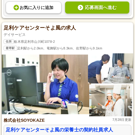
応募画面へ進む
お気に入り
に
追加
足利ケアセンターそよ風の求人
デイサービス
住所
栃木県足利市山川町1078-2
最寄駅
足利駅から2.0km、竜舞駅から8.3km、佐野駅から9.1km
株式会社SOYOKAZE
7月28日更新
足利ケアセンターそよ風の栄養士の契約社員求人