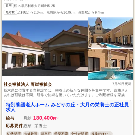
住所
栃木県足利市大月町545-25
最寄駅
足利駅から2.8km、竜舞駅から10.0km、佐野駅から9.4km
社会福祉法人 両崖福祉会
7月30日更新
栃木県に位置する当施設では、栄養士の新たな仲間を募集中です。資格さえ
あれば経験は不問、研修で技術を磨いていただけます。ご利用者様を家族の
ように思いやる温かな気持ちが根付いており、人事考課制度で頑張りをしっ
かり評価、産休育休の取得実績も豊富にあります。人生の先輩の健康を支え
特別養護老人ホーム みどりの丘・大月の栄養士の正社員
るやりがいのある職場です。
求人
180,400
給与
月給
~
円
応募要件
必須: 栄養士
50代活躍
未経験可
新卒可
学歴不問
女性が活躍
残業ほぼなし