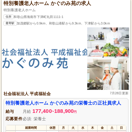
特別養護老人ホーム かぐのみ苑の求人
特別養護老人ホーム
住所
和歌山県海南市下津町丸田1111-1
最寄駅
加茂郷駅から0.9km、和歌山港駅から9.3km、下津駅から3.0km
社会福祉法人 平成福祉会
7月28日更新
特別養護老人ホーム かぐのみ苑の栄養士の正社員求人
177,400
188,900
給与
月給
~
円
応募要件
必須: 栄養士
就業時間
休憩
月
火
水
木
金
土
日