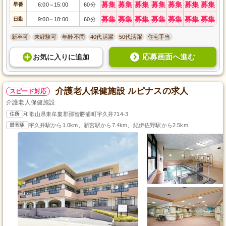
募集
募集
募集
募集
募集
募集
募集
早番
6:00
15:00
60分
～
募集
募集
募集
募集
募集
募集
募集
日勤
9:00
18:00
60分
～
新卒可
未経験可
年齢不問
40代活躍
50代活躍
住宅手当
応募画面へ進む
お気に入り
に
追加
介護老人保健施設 ルピナスの求人
スピード対応
介護老人保健施設
住所
和歌山県東牟婁郡那智勝浦町宇久井714-3
最寄駅
宇久井駅から1.0km、新宮駅から7.4km、紀伊佐野駅から2.5km