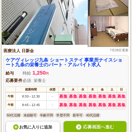
医療法人 日新会
7月28日更新
ケアヴィレッジ九条 ショートステイ 事業所ナイスショ
ート九条の栄養士のパート・アルバイト求人
1,250
給与
時給
円
応募要件
必須: 栄養士
就業時間
休憩
月
火
水
木
金
土
日
募集
募集
募集
募集
募集
募集
募集
午前
8:30
12:30
-
～
募集
募集
募集
募集
募集
募集
募集
午前
8:45
12:45
-
～
50代活躍
未経験可
年齢不問
学歴不問
新卒可
40代活躍
応募画面へ進む
お気に入り
に
追加