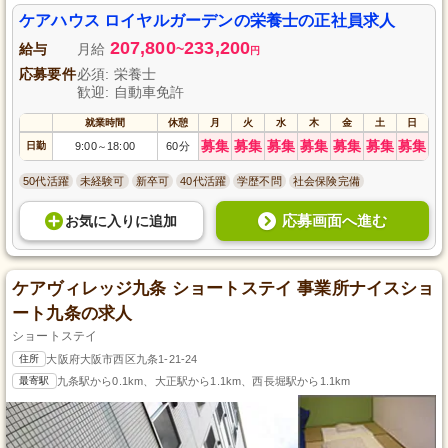
ケアハウス ロイヤルガーデンの栄養士の正社員求人
207,800
233,200
給与
月給
~
円
応募要件
必須: 栄養士
歓迎: 自動車免許
就業時間
休憩
月
火
水
木
金
土
日
募集
募集
募集
募集
募集
募集
募集
日勤
9:00
18:00
60分
～
50代活躍
未経験可
新卒可
40代活躍
学歴不問
社会保険完備
応募画面へ進む
お気に入り
に
追加
ケアヴィレッジ九条 ショートステイ 事業所ナイスショ
ート九条の求人
ショートステイ
住所
大阪府大阪市西区九条1-21-24
最寄駅
九条駅から0.1km、大正駅から1.1km、西長堀駅から1.1km