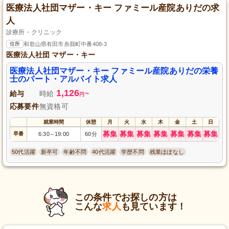
医療法人社団マザー・キー ファミール産院ありだの求
人
診療所・クリニック
住所
和歌山県有田市糸我町中番408-3
医療法人社団 マザー・キー
医療法人社団マザー・キー ファミール産院ありだの栄養
士のパート・アルバイト求人
1,126
給与
時給
~
円
応募要件
無資格可
就業時間
休憩
月
火
水
木
金
土
日
募集
募集
募集
募集
募集
募集
募集
早番
6:30
19:00
60分
～
50代活躍
新卒可
年齢不問
40代活躍
学歴不問
残業ほぼなし
この条件でお探しの方は
こんな
求人
も見ています！