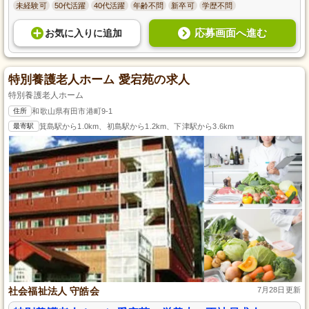
未経験可
50代活躍
40代活躍
年齢不問
新卒可
学歴不問
応募画面へ進む
お気に入り
に
追加
特別養護老人ホーム 愛宕苑の求人
特別養護老人ホーム
住所
和歌山県有田市港町9-1
最寄駅
箕島駅から1.0km、初島駅から1.2km、下津駅から3.6km
社会福祉法人 守皓会
7月28日更新