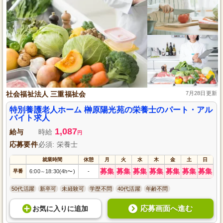
社会福祉法人 三重福祉会
7月28日更新
特別養護老人ホーム 榊原陽光苑の栄養士のパート・アル
バイト求人
1,087
給与
時給
円
応募要件
必須: 栄養士
就業時間
休憩
月
火
水
木
金
土
日
募集
募集
募集
募集
募集
募集
募集
早番
6:00
18:30(4h〜)
-
～
50代活躍
新卒可
未経験可
学歴不問
40代活躍
年齢不問
応募画面へ進む
お気に入り
に
追加