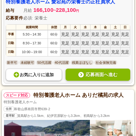
特別養護老人ホーム 愛宕苑の栄養士の正社員求人
166,100
228,100
給与
月給
~
円
応募要件
必須: 栄養士
就業時間
休憩
月
火
水
木
金
土
日
充足
充足
充足
充足
充足
充足
充足
早番
5:30
14:30
60分
～
充足
充足
充足
充足
充足
充足
充足
日勤
8:30
17:30
60分
～
充足
充足
充足
充足
充足
充足
充足
日勤
10:00
19:00
60分
～
新卒可
未経験可
50代活躍
40代活躍
残業ほぼなし
社会保険完備
応募画面へ進む
お気に入り
に
追加
特別養護老人ホーム ありだ橘苑の求人
スピード対応
特別養護老人ホーム
住所
和歌山県有田市野639-2
最寄駅
箕島駅から1.5km、紀伊宮原駅から3.2km、初島駅から3.2km