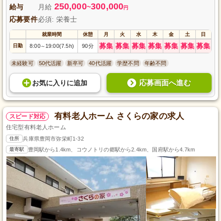
250,000
300,000
給与
月給
~
円
応募要件
必須: 栄養士
就業時間
休憩
月
火
水
木
金
土
日
募集
募集
募集
募集
募集
募集
募集
日勤
8:00
19:00(7.5h)
90分
～
未経験可
50代活躍
新卒可
40代活躍
学歴不問
年齢不問
応募画面へ進む
お気に入り
に
追加
有料老人ホーム さくらの家の求人
スピード対応
住宅型有料老人ホーム
住所
兵庫県豊岡市弥栄町1-32
最寄駅
豊岡駅から1.4km、コウノトリの郷駅から2.4km、国府駅から4.7km