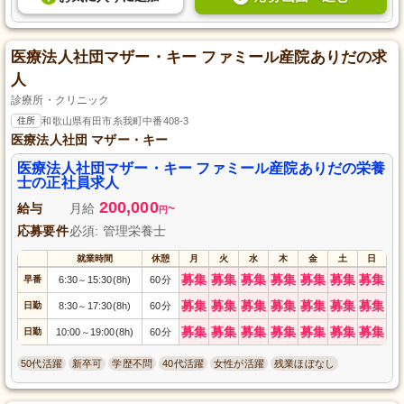
医療法人社団マザー・キー ファミール産院ありだの求
人
診療所・クリニック
住所
和歌山県有田市糸我町中番408-3
医療法人社団 マザー・キー
医療法人社団マザー・キー ファミール産院ありだの栄養
士の正社員求人
200,000
給与
月給
~
円
応募要件
必須: 管理栄養士
就業時間
休憩
月
火
水
木
金
土
日
募集
募集
募集
募集
募集
募集
募集
早番
6:30
15:30(8h)
60分
～
募集
募集
募集
募集
募集
募集
募集
日勤
8:30
17:30(8h)
60分
～
募集
募集
募集
募集
募集
募集
募集
日勤
10:00
19:00(8h)
60分
～
50代活躍
新卒可
学歴不問
40代活躍
女性が活躍
残業ほぼなし