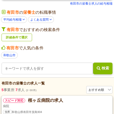
有田市の栄養士求人の給与相場
有田市
の
栄養士
の転職事情
平均給与相場
よくある質問
有田市
でおすすめの検索条件
詳細条件で選択
有田市
で人気の条件
和歌山市
検索
有田市
の
栄養士
の求人一覧
5
事業所
7
求人
おすすめ順
(1~30件)
桜ヶ丘病院の求人
スピード対応
病院
住所
和歌山県有田市箕島904