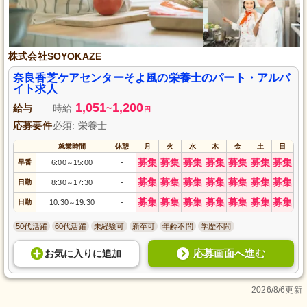
株式会社SOYOKAZE
奈良香芝ケアセンターそよ風の栄養士のパート・アルバ
イト求人
1,051
1,200
給与
時給
~
円
応募要件
必須: 栄養士
就業時間
休憩
月
火
水
木
金
土
日
募集
募集
募集
募集
募集
募集
募集
早番
6:00
15:00
-
～
募集
募集
募集
募集
募集
募集
募集
日勤
8:30
17:30
-
～
募集
募集
募集
募集
募集
募集
募集
日勤
10:30
19:30
-
～
50代活躍
60代活躍
未経験可
新卒可
年齢不問
学歴不問
応募画面へ進む
お気に入り
に
追加
2026/8/6更新