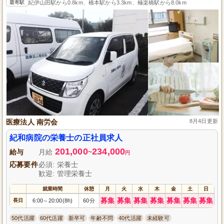
最寄駅
紀伊山田駅から0.8km、橋本駅から3.3km、極楽橋駅から8.0km
医療法人 南労会
8月4日更新
紀和病院の栄養士の正社員求人
201,000
234,000
給与
月給
~
円
応募要件
必須: 栄養士
歓迎: 管理栄養士
就業時間
休憩
月
火
水
木
金
土
日
募集
募集
募集
募集
募集
募集
募集
長日
6:00
20:00(8h)
60分
～
50代活躍
60代活躍
新卒可
年齢不問
40代活躍
未経験可