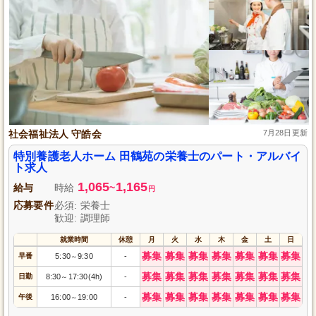
社会福祉法人 守皓会
7月28日更新
特別養護老人ホーム 田鶴苑の栄養士のパート・アルバイ
ト求人
1,065
1,165
給与
時給
~
円
応募要件
必須: 栄養士
歓迎: 調理師
就業時間
休憩
月
火
水
木
金
土
日
募集
募集
募集
募集
募集
募集
募集
早番
5:30
9:30
-
～
募集
募集
募集
募集
募集
募集
募集
日勤
8:30
17:30(4h)
-
～
募集
募集
募集
募集
募集
募集
募集
午後
16:00
19:00
-
～