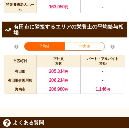
特別養護老人ホー
163,050
-
円
ム
有田市に隣接するエリアの栄養士の平均給与相
場
平均値
中央値
正社員
パート・アルバイト
市区町村
(月収)
(時給)
205,314
-
有田郡
円
206,214
-
有田郡有田川町
円
206,980
1,146
海南市
円
円
よくある質問