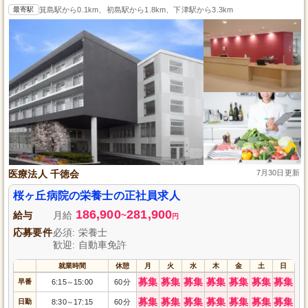
最寄駅
箕島駅から0.1km、初島駅から1.8km、下津駅から3.3km
医療法人 千徳会
7月30日更新
桜ヶ丘病院の栄養士の正社員求人
186,900
281,900
給与
月給
~
円
応募要件
必須: 栄養士
歓迎: 自動車免許
就業時間
休憩
月
火
水
木
金
土
日
募集
募集
募集
募集
募集
募集
募集
早番
6:15
15:00
60分
～
募集
募集
募集
募集
募集
募集
募集
日勤
8:30
17:15
60分
～