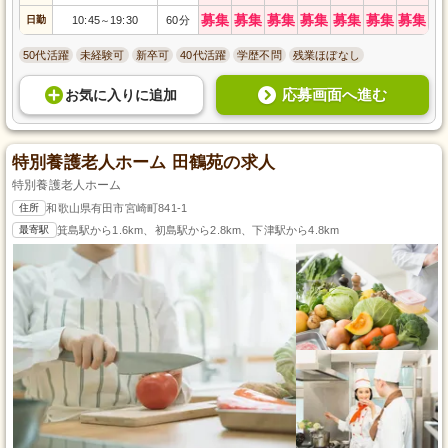
募集
募集
募集
募集
募集
募集
募集
日勤
10:45
19:30
60分
～
50代活躍
未経験可
新卒可
40代活躍
学歴不問
残業ほぼなし
応募画面へ進む
お気に入り
に
追加
特別養護老人ホーム 田鶴苑の求人
特別養護老人ホーム
住所
和歌山県有田市宮崎町841-1
最寄駅
箕島駅から1.6km、初島駅から2.8km、下津駅から4.8km