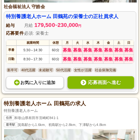
社会福祉法人 守皓会
特別養護老人ホーム 田鶴苑の栄養士の正社員求人
179,500
230,000
給与
月給
~
円
応募要件
必須: 栄養士
就業時間
休憩
月
火
水
木
金
土
日
募集
募集
募集
募集
募集
募集
募集
早番
5:30
14:30
60分
～
募集
募集
募集
募集
募集
募集
募集
日勤
8:30
17:30
60分
～
新卒可
40代活躍
未経験可
50代活躍
女性が活躍
社会保険完備
応募画面へ進む
お気に入り
に
追加
特別養護老人ホーム 田鶴苑の求人
特別養護老人ホーム
住所
和歌山県有田市宮崎町841-1
最寄駅
箕島駅から1.6km、初島駅から2.8km、下津駅から4.8km