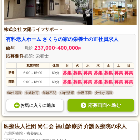
株式会社 太陽ライフサポート
有料老人ホーム さくらの家の栄養士の正社員求人
237,000
400,000
給与
月給
~
円
応募要件
必須: 栄養士
就業時間
休憩
月
火
水
木
金
土
日
募集
募集
募集
募集
募集
募集
募集
早番
6:00
15:00
60分
～
募集
募集
募集
募集
募集
募集
募集
日勤
9:00
18:00
60分
～
50代活躍
未経験可
年齢不問
40代活躍
学歴不問
女性が活躍
応募画面へ進む
お気に入り
に
追加
医療法人社団 尚仁会 福山診療所 介護医療院の求人
介護医療院・療養病床