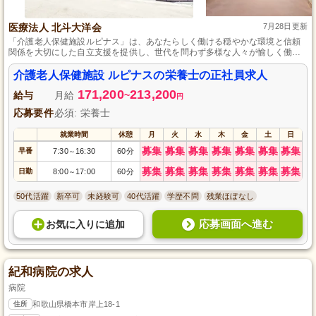
医療法人 北斗大洋会
7月28日更新
「介護老人保健施設ルピナス」は、あなたらしく働ける穏やかな環境と信頼
関係を大切にした自立支援を提供し、世代を問わず多様な人々が愉しく働く
場所です。
介護老人保健施設 ルピナスの栄養士の正社員求人
171,200
213,200
給与
月給
~
円
応募要件
必須: 栄養士
就業時間
休憩
月
火
水
木
金
土
日
募集
募集
募集
募集
募集
募集
募集
早番
7:30
16:30
60分
～
募集
募集
募集
募集
募集
募集
募集
日勤
8:00
17:00
60分
～
50代活躍
新卒可
未経験可
40代活躍
学歴不問
残業ほぼなし
応募画面へ進む
お気に入り
に
追加
紀和病院の求人
病院
住所
和歌山県橋本市岸上18-1