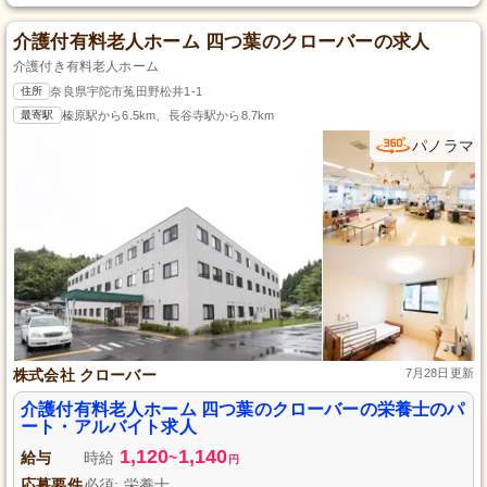
介護付有料老人ホーム 四つ葉のクローバーの求人
介護付き有料老人ホーム
住所
奈良県宇陀市菟田野松井1-1
最寄駅
榛原駅から6.5km、長谷寺駅から8.7km
パノラマ
株式会社 クローバー
7月28日更新
介護付有料老人ホーム 四つ葉のクローバーの栄養士のパ
ート・アルバイト求人
1,120
1,140
給与
時給
~
円
応募要件
必須: 栄養士