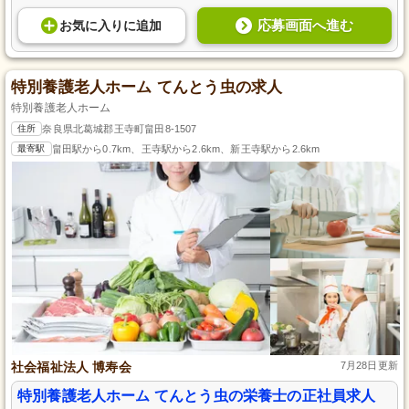
応募画面へ進む
お気に入り
に
追加
特別養護老人ホーム てんとう虫の求人
特別養護老人ホーム
住所
奈良県北葛城郡王寺町畠田8-1507
最寄駅
畠田駅から0.7km、王寺駅から2.6km、新王寺駅から2.6km
社会福祉法人 博寿会
7月28日更新
特別養護老人ホーム てんとう虫の栄養士の正社員求人