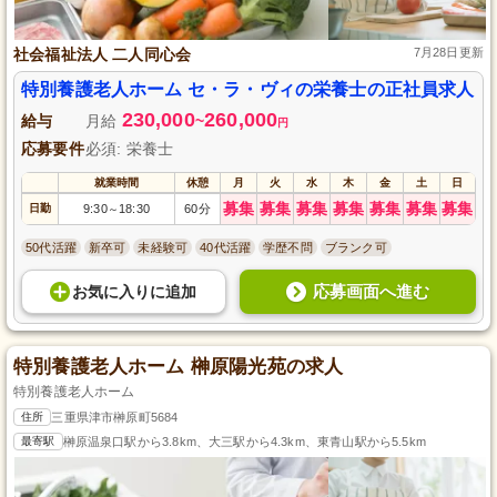
社会福祉法人 二人同心会
7月28日更新
特別養護老人ホーム セ・ラ・ヴィの栄養士の正社員求人
230,000
260,000
給与
月給
~
円
応募要件
必須: 栄養士
就業時間
休憩
月
火
水
木
金
土
日
募集
募集
募集
募集
募集
募集
募集
日勤
9:30
18:30
60分
～
50代活躍
新卒可
未経験可
40代活躍
学歴不問
ブランク可
応募画面へ進む
お気に入り
に
追加
特別養護老人ホーム 榊原陽光苑の求人
特別養護老人ホーム
住所
三重県津市榊原町5684
最寄駅
榊原温泉口駅から3.8km、大三駅から4.3km、東青山駅から5.5km