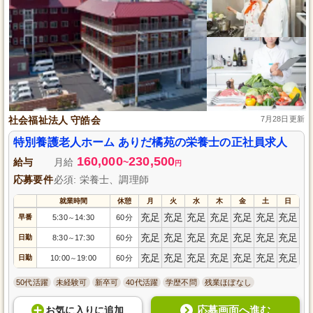
社会福祉法人 守皓会
7月28日更新
特別養護老人ホーム ありだ橘苑の栄養士の正社員求人
160,000
230,500
給与
月給
~
円
応募要件
必須: 栄養士、調理師
就業時間
休憩
月
火
水
木
金
土
日
充足
充足
充足
充足
充足
充足
充足
早番
5:30
14:30
60分
～
充足
充足
充足
充足
充足
充足
充足
日勤
8:30
17:30
60分
～
充足
充足
充足
充足
充足
充足
充足
日勤
10:00
19:00
60分
～
50代活躍
未経験可
新卒可
40代活躍
学歴不問
残業ほぼなし
応募画面へ進む
お気に入り
に
追加