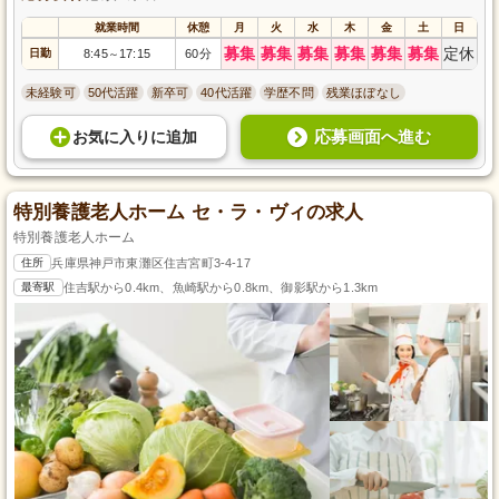
就業時間
休憩
月
火
水
木
金
土
日
募集
募集
募集
募集
募集
募集
定休
日勤
8:45
17:15
60分
～
未経験可
50代活躍
新卒可
40代活躍
学歴不問
残業ほぼなし
応募画面へ進む
お気に入り
に
追加
特別養護老人ホーム セ・ラ・ヴィの求人
特別養護老人ホーム
住所
兵庫県神戸市東灘区住吉宮町3-4-17
最寄駅
住吉駅から0.4km、魚崎駅から0.8km、御影駅から1.3km