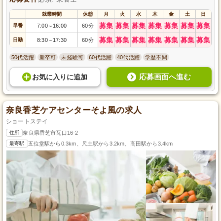
就業時間
休憩
月
火
水
木
金
土
日
募集
募集
募集
募集
募集
募集
募集
早番
7:00
16:00
60分
～
募集
募集
募集
募集
募集
募集
募集
日勤
8:30
17:30
60分
～
50代活躍
新卒可
未経験可
60代活躍
40代活躍
学歴不問
応募画面へ進む
お気に入り
に
追加
奈良香芝ケアセンターそよ風の求人
ショートステイ
住所
奈良県香芝市瓦口16-2
最寄駅
五位堂駅から0.3km、尺土駅から3.2km、高田駅から3.4km