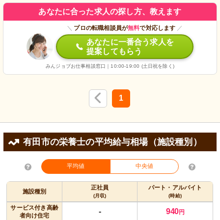
あなたに合った求人の探し方、教えます
＼
プロの転職相談員が
無料
で対応します
／
あなたに一番合う求人を
提案してもらう
みんジョブお仕事相談窓口｜10:00-19:00 (土日祝を除く)
1
有田市の栄養士の平均給与相場（施設種別）
平均値
中央値
正社員
パート・アルバイト
施設種別
(月収)
(時給)
サービス付き高齢
-
940
円
者向け住宅