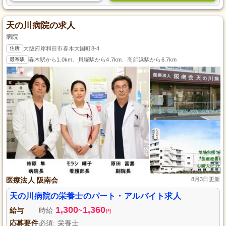
天の川病院の求人
病院
住所
大阪府岸和田市春木大国町8-4
最寄駅
春木駅から1.0km、貝塚駅から4.7km、高師浜駅から6.7km
医療法人 阪南会
8月3日更新
天の川病院の栄養士のパート・アルバイト求人
1,300
1,360
給与
時給
~
円
応募要件
必須: 栄養士