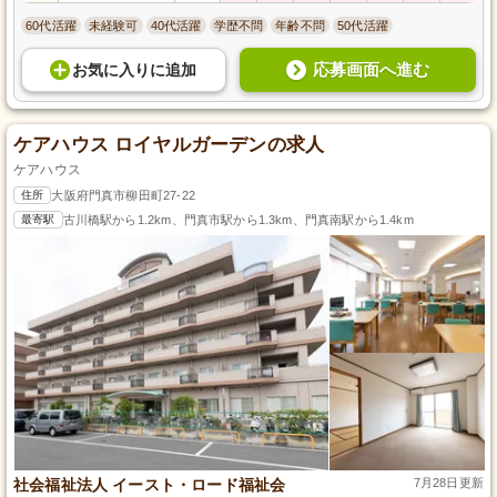
60代活躍
未経験可
40代活躍
学歴不問
年齢不問
50代活躍
応募画面へ進む
お気に入り
に
追加
ケアハウス ロイヤルガーデンの求人
ケアハウス
住所
大阪府門真市柳田町27-22
最寄駅
古川橋駅から1.2km、門真市駅から1.3km、門真南駅から1.4km
社会福祉法人 イースト・ロード福祉会
7月28日更新