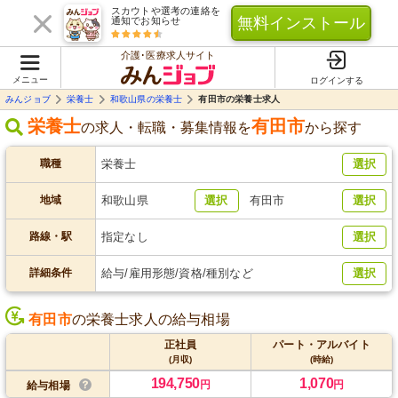
スカウトや選考の連絡を
無料インストール
通知でお知らせ
介護･医療求人サイト
メニュー
ログインする
みんジョブ
栄養士
和歌山県の栄養士
有田市の栄養士求人
栄養士
有田市
の求人・転職・募集情報を
から探す
職種
栄養士
選択
地域
和歌山県
選択
有田市
選択
路線・駅
指定なし
選択
詳細条件
給与/雇用形態/資格/種別など
選択
有田市
の栄養士求人の給与相場
正社員
パート・アルバイト
(月収)
(時給)
194,750
1,070
円
円
給与相場