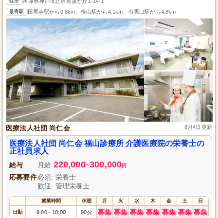
住所
兵庫県神戸市北区菖蒲が丘1-14-1
最寄駅
田尾寺駅から0.8km、横山駅から4.1km、有馬口駅から4.8km
医療法人社団 尚仁会
8月4日更新
医療法人社団 尚仁会 福山診療所 介護医療院の栄養士の
正社員求人
220,000
300,000
給与
月給
~
円
応募要件
必須: 栄養士
歓迎: 管理栄養士
就業時間
休憩
月
火
水
木
金
土
日
募集
募集
募集
募集
募集
募集
募集
日勤
9:00
18:00
90分
～