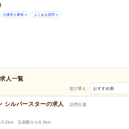
グループホーム
(31)
養護老人ホーム
(1)
情
無資格可
(45)
ブランク可
(85)
介護求人事情
よくある質問
年齢不問
(60)
新卒可
(83)
40代活躍
(85)
50代活躍
(84)
Web面接可
(1)
ハローワーク求人を除く
(37)
掲載14日以内
(16)
掲載30日以内
(33)
スピード対応
(13)
シフト制
(71)
日勤のみ可
(106)
午前のみ可
(8)
午後のみ可
(6)
求人一覧
週2日から可
(8)
週3日から可
(8)
並び替え：
おすすめ順
シフト相談可
(82)
即日勤務可
(1)
102)
実務者研修（旧ヘルパー1級・基礎研
介護福祉士
(101)
ン シルバースターの求人
訪問介護
修）
(54)
自動車免許（二種）
(2)
.2km、弘前駅から6.3km
週休2日
(58)
4週8休
(4)