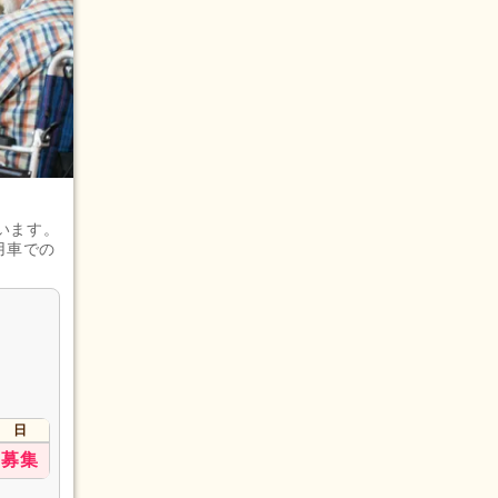
います。
用車での
日
募集