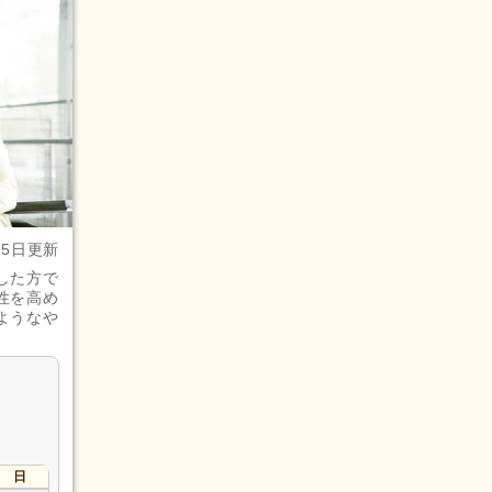
月5日更新
した方で
性を高め
ようなや
日