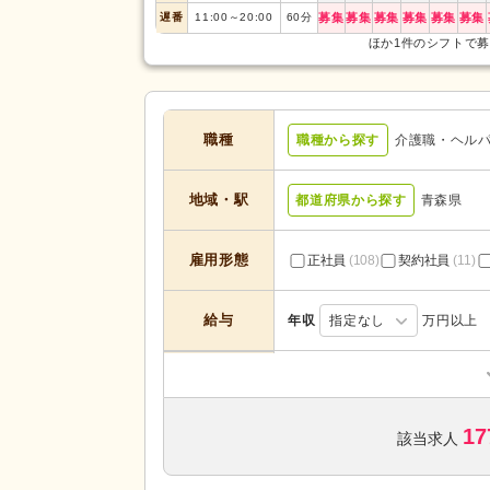
遅番
11:00
～
20:00
60
分
募集
募集
募集
募集
募集
募集
ほか1件のシフトで
職種
職種から探す
介護職・ヘル
地域・駅
都道府県から探す
青森県
雇用形態
正社員
(108)
契約社員
(11)
給与
年収
指定なし
万円以上
居宅介護支援
(1)
定期巡回・随時対応型
(1)
サービスの種
17
小規模多機能型居宅介護
(1)
該当求人
類
サービス付き高齢者向け住宅
(8