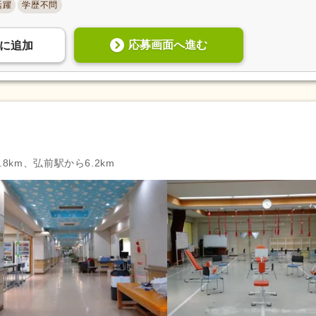
活躍
学歴不問
応募画面へ進む
に
追加
8km、弘前駅から6.2km