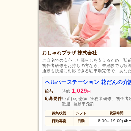
おしゃれプラザ 株式会社
ご自宅での安心した暮らしを支えるため、弘
初任者研修をお持ちの方なら、未経験でも歓迎
通勤も快適に対応できる駐車場完備で、あな
ヘルパーステーション 花だんの介
1,029
給与
時給
円
応募要件
いずれか必須: 実務者研修、初任者
歓迎: 自動車免許
募集状況
シフト
就業時間
8:00
19:00(4h
日勤専従
日勤
～