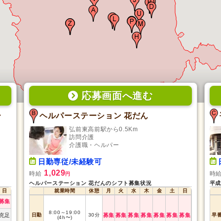
応募画面
へ
進む
ー
ヘルパーステーション 花だん
弘前東高前駅から0.5Km
訪問介護
介護職・ヘルパー
日勤専従/未経験可
1,029
時給
時
円
ヘルパーステーション 花だんのシフト募集状況
平成
日
就業時間
休憩
月
火
水
木
金
土
日
募集
8:00
～
19:00
充足
日勤
30
分
募集
募集
募集
募集
募集
募集
募集
早
(4h〜)