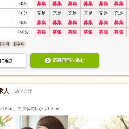
60分
募集
募集
募集
募集
募集
募集
60分
充足
充足
充足
充足
充足
充足
60分
募集
募集
募集
募集
募集
募集
240分
募集
募集
募集
募集
募集
募集
歴不問
新卒可
応募画面へ進む
に
追加
求人
訪問介護
0.6km、中央弘前駅から1.6km