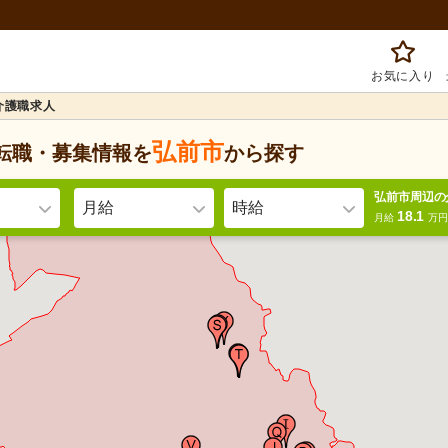
お気に入り
介護職求人
弘前市
転職・募集情報を
から探す
弘前市周辺の
月給
時給
18.1
月給
万