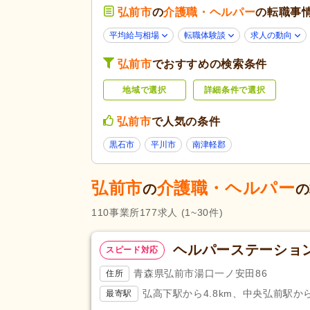
介護老人保健施設
(16)
弘前市
の
介護職・ヘルパー
の転職事
未経験可
(145)
平均給与相場
転職体験談
求人の動向
学歴不問
(123)
弘前市
でおすすめの検索条件
子育てママパパ活躍
(82)
応募条件・こ
だわり
地域で選択
詳細条件で選択
60代活躍
(47)
掲載7日以内
(11)
弘前市
で人気の条件
女性が活躍
(83)
黒石市
平川市
南津軽郡
残業ほぼなし
(166)
夜勤のみ可
(19)
弘前市
介護職・ヘルパー
の
の
勤務形態
時短勤務相談可
(4)
110
事業所
177
求人
(1~30件)
週4日から可
(5)
初任者研修（旧ヘルパー2級）
(
ヘルパーステーショ
スピード対応
応募資格
青森県弘前市湯口一ノ安田86
住所
自動車免許
(115)
弘高下駅から4.8km、中央弘前駅から5
最寄駅
完全週休2日
(49)