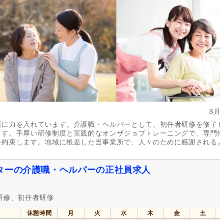
土曜休み
(5)
日曜休み
(28)
年間休日120日以上
(11)
産休あり
(79)
介護休業
(103)
看護休暇
(68)
冬季休暇
(2)
年末年始休暇
(7)
社会保険完備
(157)
研修制度あり
(85)
企業年金
(5)
昇給あり
(142)
退職金あり
(59)
住宅手当
(14)
社
8
通勤手当
(156)
人事評価制度あり
(85)
護に力を入れています。介護職・ヘルパーとして、初任者研修を修了
制服あり
(65)
夜勤手当
(44)
ます。手厚い研修制度と実践的なオンザジョブトレーニングで、専門
託児施設あり
(12)
資格手当
(41)
を約束します。地域に根差した当事業所で、人々のために感謝される
扶養手当
(8)
再雇用制度あり
(97)
副業可
(4)
ターの介護職・ヘルパーの正社員求人
自動車通勤可
(160)
自転車通勤可
(84)
研修、初任者研修
休憩時間
月
火
水
木
金
土