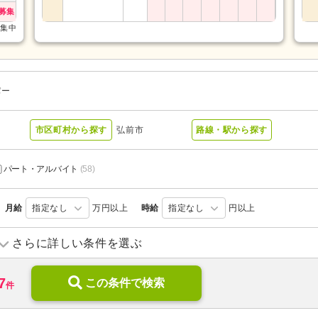
募集
募集中
パー
市区町村から探す
弘前市
路線・駅から探す
パート・アルバイト
(58)
月給
指定なし
万円以上
時給
指定なし
円以上
訪問介護
(26)
訪問入浴
(7)
さらに詳しい条件を選ぶ
デイサービス
(18)
デイケア
(10)
7
ショートステイ
この条件で検索
(4)
住宅型有料老人ホーム
(38)
件
)
ケアハウス
(1)
特別養護老人ホーム
(13)