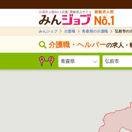
介護求人数No.1
介護･医療求人サイト
みんジョブ
介護職
青森県の介護職
弘前市の
介護職・ヘルパー
の求人・
青森県
弘前市
〜