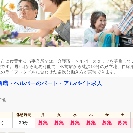
前市に位置する当事業所では、介護職・ヘルパースタッフを募集して
です。週2日から勤務可能で、弘前駅から徒歩10分の好立地、自家
たのライフスタイルに合わせた柔軟な働き方が実現できます。
護職・ヘルパーのパート・アルバイト求人
研修
休憩時間
月
火
水
木
金
土
〜)
30分
募集
募集
募集
募集
募集
募集