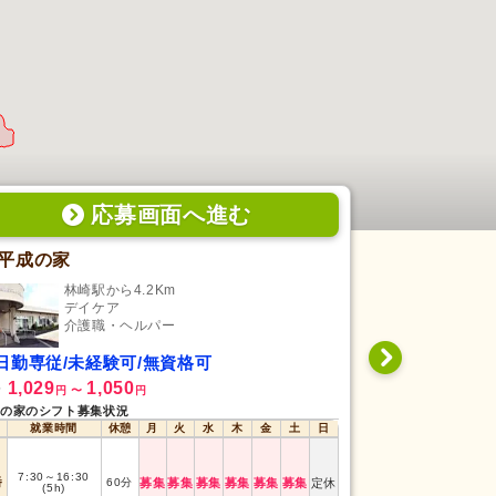
応募画面
へ
進む
平成の家
有料老人ホ
林崎駅から4.2Km
弘前
デイケア
住
介護職・ヘルパー
介
日勤専従/未経験可/無資格可
夜勤専従/未
1,029
1,050
200,000
給
月給
円
〜
円
円
の家のシフト募集状況
有料老人ホーム 赤
就業時間
休憩
月
火
水
木
金
土
日
就業時間
7:30
～
16:30
番
60
分
募集
募集
募集
募集
募集
募集
定休
夜勤
18:00
～
翌8:0
(5h)