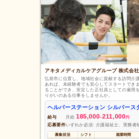
土日休み
(6)
休日・休暇
年間休日110日以上
(20)
育休あり
(167)
夏季休暇
(3)
賞与あり
(124)
セミナー参加費補助
(2)
復職支援あり
(38)
アキタメディカルケアグループ 株式会
資格取得支援あり
(17)
給与・手当
福利厚生
弘前市に位置し、地域社会に貢献する訪問介
処遇改善手当
(95)
あれば、未経験者でも安心してスタートでき
寮・社宅あり
(15)
ることができ、安定した正社員としての雇用
りがいのある仕事をしませんか。
扶養控除内考慮あり
(6)
正社員登用あり
(35)
ヘルパーステーション シルバース
185,000
211,000
給与
月給
~
円
駅近
(34)
アクセス
応募要件
いずれか必須: 介護福祉士、実務者
バイク通勤可
(6)
募集状況
シフト
就業時間