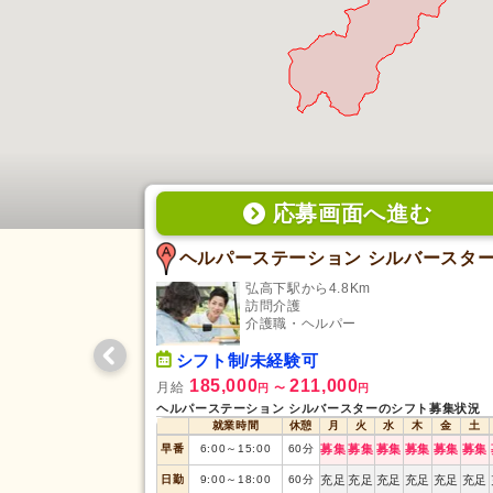
応募画面
へ
進む
ヘルパーステーション シルバースタ
弘高下駅から4.8Km
訪問介護
介護職・ヘルパー
シフト制/未経験可
185,000
211,000
月給
円
〜
円
ヘルパーステーション シルバースターのシフト募集状況
就業時間
休憩
月
火
水
木
金
土
早番
6:00
～
15:00
60
分
募集
募集
募集
募集
募集
募集
日勤
9:00
～
18:00
60
分
充足
充足
充足
充足
充足
充足