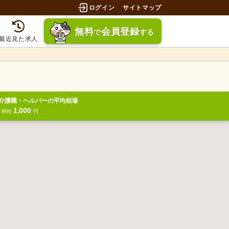
ログイン
サイトマップ
無料
会員登録
で
する
最近見た求人
介護職・ヘルパーの平均相場
1,000
円
時給
円