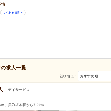
事情
新規オープン
(1)
無資格可
(28)
学歴不問
(61)
年齢不問
(37)
よくある質問
新卒可
(59)
子育てママパパ活躍
(61)
50代活躍
(61)
60代活躍
(23)
Web面接可
(1)
ハローワーク求人を除く
(40)
掲載14日以内
(1)
掲載30日以内
(1)
スピード対応
(16)
急募
(7)
シフト制
(31)
日勤のみ可
(44)
午前のみ可
(2)
午後のみ可
(1)
ー
の求人一覧
週1日から可
(4)
週2日から可
(8)
並び替え：
おすすめ順
週4日から可
(5)
シフト相談可
(61)
人
デイサービス
24)
実務者研修（旧ヘルパー1級・基礎研
介護福祉士
(34)
修）
(19)
km、美乃坂本駅から7.2km
自動車免許
(50)