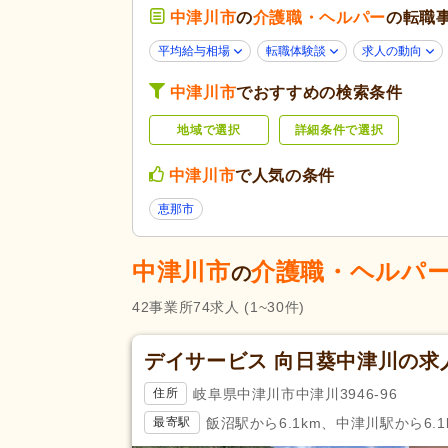
中津川市
の
介護職・ヘルパー
未経験可
(71)
の転職
ブランク可
(61)
平均給与相場
転職体験談
求人の動向
学生可
(3)
中津川市
でおすすめの検索条件
応募条件・こ
40代活躍
(61)
だわり
地域で選択
詳細条件で選択
介護ロボット導入済み
(2)
掲載7日以内
(1)
中津川市
で人気の条件
女性が活躍
(60)
恵那市
残業ほぼなし
(62)
夜勤のみ可
(3)
中津川市
介護職・ヘルパ
の
勤務形態
時短勤務相談可
(8)
42
事業所
74
求人
(1~30件)
週3日から可
(5)
即日勤務可
(3)
デイサービス 向日葵中津川の求
初任者研修（旧ヘルパー2級）
(
岐阜県中津川市中津川3946-96
住所
応募資格
飯沼駅から6.1km、中津川駅から6.1
最寄駅
社会福祉士
(1)