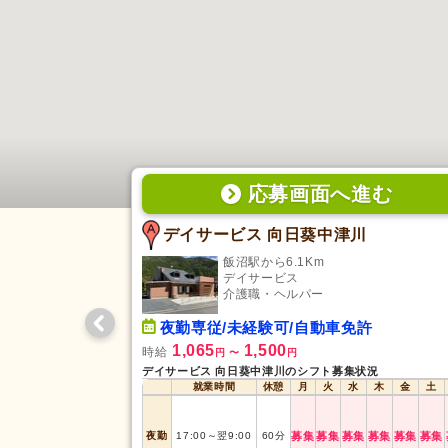
応募画面
へ
進む
デイサービス 向日葵中津川
飯沼駅から6.1Km
デイサービス
介護職・ヘルパー
夜勤専従/未経験可/自動車免許
1,065
1,500
時給
円
〜
円
デイサービス 向日葵中津川のシフト募集状況
就業時間
休憩
月
火
水
木
金
土
夜勤
17:00
～
翌9:00
60
分
募集
募集
募集
募集
募集
募集