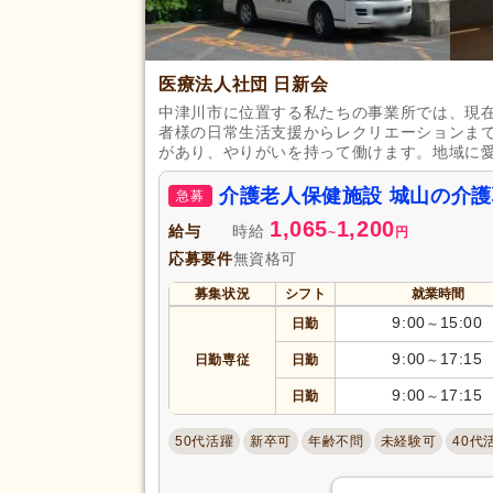
医療法人社団 日新会
中津川市に位置する私たちの事業所では、現
者様の日常生活支援からレクリエーションま
があり、やりがいを持って働けます。地域に
介護老人保健施設 城山の介
急募
1,065
1,200
給与
時給
~
円
応募要件
無資格可
募集状況
シフト
就業時間
9:00
15:00
日勤
～
9:00
17:15
日勤専従
日勤
～
9:00
17:15
日勤
～
50代活躍
新卒可
年齢不問
未経験可
40代