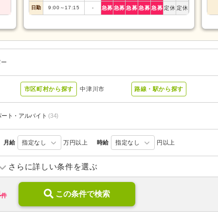
日勤
9:00
～
17:15
-
急募
急募
急募
急募
急募
定休
定休
パー
市区町村から探す
中津川市
路線・駅から探す
パート・アルバイト
(34)
月給
指定なし
万円以上
時給
指定なし
円以上
訪問入浴
(2)
定期巡回・随時対応型
(2)
さらに詳しい条件を選ぶ
デイケア
(3)
ショートステイ
(1)
4
介護付き有料老人ホーム
この条件で検索
(1)
特別養護老人ホーム
(13)
件
グループホーム
(12)
病院
(1)