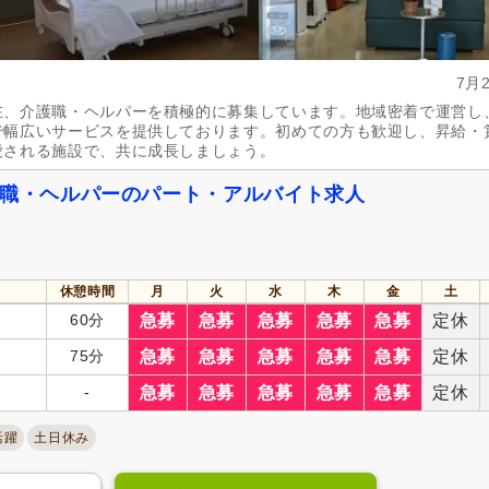
7月
在、介護職・ヘルパーを積極的に募集しています。地域密着で運営し
で幅広いサービスを提供しております。初めての方も歓迎し、昇給・
愛される施設で、共に成長しましょう。
護職・ヘルパーのパート・アルバイト求人
休憩時間
月
火
水
木
金
土
60分
急募
急募
急募
急募
急募
定休
75分
急募
急募
急募
急募
急募
定休
-
急募
急募
急募
急募
急募
定休
活躍
土日休み