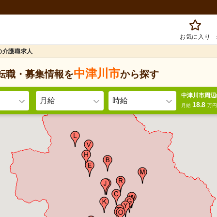
お気に入り
の介護職求人
中津川市
転職・募集情報を
から探す
中津川市周辺
月給
時給
18.8
月給
万