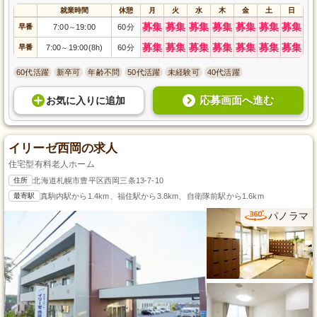
就業時間
休憩
月
火
水
木
金
土
日
募集
募集
募集
募集
募集
募集
募集
早番
7:00
19:00
60分
～
募集
募集
募集
募集
募集
募集
募集
早番
7:00
19:00(8h)
60分
～
60代活躍
新卒可
年齢不問
50代活躍
未経験可
40代活躍
応募画面へ進む
お気に入り
に
追加
イリーゼ西岡の求人
住宅型有料老人ホーム
住所
北海道札幌市豊平区西岡三条13-7-10
最寄駅
真駒内駅から1.4km、福住駅から3.8km、自衛隊前駅から1.6km
パノラマ