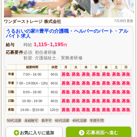
ワンダーストレージ 株式会社
7月28日更新
うるおいの家®豊平の介護職・ヘルパーのパート・アル
バイト求人
1,115
1,195
給与
時給
~
円
応募要件
必須: 初任者研修
歓迎: 介護福祉士、実務者研修
就業時間
休憩
月
火
水
木
金
土
日
募集
募集
募集
募集
募集
募集
募集
早番
7:00
16:00
60分
～
募集
募集
募集
募集
募集
募集
募集
早番
7:00
19:00(4
12h)
60分
～
～
募集
募集
募集
募集
募集
募集
募集
日勤
9:00
18:00
60分
～
募集
募集
募集
募集
募集
募集
募集
日勤
10:00
19:00
60分
～
募集
募集
募集
募集
募集
募集
募集
夜勤
16:00
翌10:00
120分
～
50代活躍
未経験可
新卒可
60代活躍
40代活躍
学歴不問
応募画面へ進む
お気に入り
に
追加