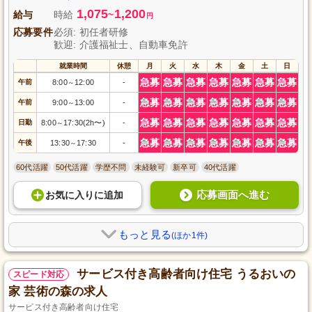
1,075
1,200
給与
時給
~
円
応募要件
必須: 初任者研修
歓迎: 介護福祉士、自動車免許
就業時間
休憩
月
火
水
木
金
土
日
急募
急募
急募
急募
急募
急募
急募
午前
8:00
12:00
-
～
急募
急募
急募
急募
急募
急募
急募
午前
9:00
13:00
-
～
急募
急募
急募
急募
急募
急募
急募
日勤
8:00
17:30(2h〜)
-
～
急募
急募
急募
急募
急募
急募
急募
午後
13:30
17:30
-
～
60代活躍
50代活躍
学歴不問
未経験可
新卒可
40代活躍
応募画面へ進む
お気に入り
に
追加
もっと見る
(ほか1件)
サービス付き高齢者向け住宅 うるおいの
スピード対応
家 芸術の森の求人
サービス付き高齢者向け住宅