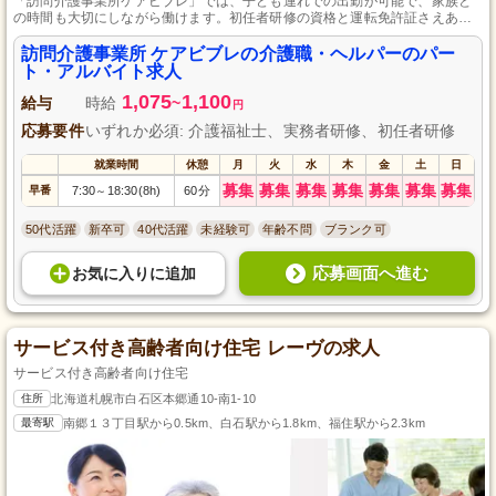
「訪問介護事業所ケアビブレ」では、子ども連れでの出勤が可能で、家族と
の時間も大切にしながら働けます。初任者研修の資格と運転免許証さえあれ
ば経験は不問で、先輩スタッフによる丁寧なサポートと共に経験を積み、ス
キルアップも目指せます。
訪問介護事業所 ケアビブレの介護職・ヘルパーのパー
ト・アルバイト求人
1,075
1,100
給与
時給
~
円
応募要件
いずれか必須: 介護福祉士、実務者研修、初任者研修
就業時間
休憩
月
火
水
木
金
土
日
募集
募集
募集
募集
募集
募集
募集
早番
7:30
18:30(8h)
60分
～
50代活躍
新卒可
40代活躍
未経験可
年齢不問
ブランク可
応募画面へ進む
お気に入り
に
追加
サービス付き高齢者向け住宅 レーヴの求人
サービス付き高齢者向け住宅
住所
北海道札幌市白石区本郷通10-南1-10
最寄駅
南郷１３丁目駅から0.5km、白石駅から1.8km、福住駅から2.3km