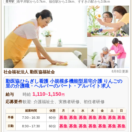
最寄駅
南平岸駅から0.7km、福住駅から2.0km、すすきの駅から3.8km
社会福祉法人 勤医協福祉会
8月8日更新
勤医協ひらぎし看護 小規模多機能型居宅介護 りんごの
里の介護職・ヘルパーのパート・アルバイト求人
1,110
1,150
給与
時給
~
円
応募要件
歓迎: 介護福祉士、実務者研修、初任者研修
就業時間
休憩
月
火
水
木
金
土
日
募集
募集
募集
募集
募集
募集
募集
早番
7:30
16:30
60分
～
募集
募集
募集
募集
募集
募集
募集
日勤
8:30
17:30
60分
～