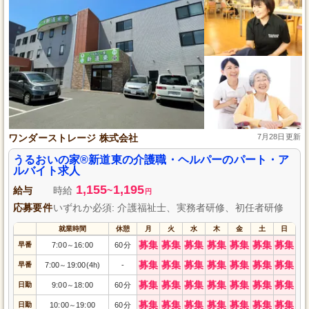
ワンダーストレージ 株式会社
7月28日更新
うるおいの家®新道東の介護職・ヘルパーのパート・ア
ルバイト求人
1,155
1,195
給与
時給
~
円
応募要件
いずれか必須: 介護福祉士、実務者研修、初任者研修
就業時間
休憩
月
火
水
木
金
土
日
募集
募集
募集
募集
募集
募集
募集
早番
7:00
16:00
60分
～
募集
募集
募集
募集
募集
募集
募集
早番
7:00
19:00(4h)
-
～
募集
募集
募集
募集
募集
募集
募集
日勤
9:00
18:00
60分
～
募集
募集
募集
募集
募集
募集
募集
日勤
10:00
19:00
60分
～