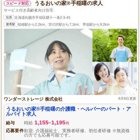
うるおいの家®手稲曙の求人
スピード対応
サービス付き高齢者向け住宅
住所
北海道札幌市手稲区曙十一条2-3-45
最寄駅
稲穂駅から2.2km、宮の沢駅から7.1km、琴似駅から9.2km
ワンダーストレージ 株式会社
8月8日更新
うるおいの家®手稲曙の介護職・ヘルパーのパート・ア
ルバイト求人
1,155
1,195
給与
時給
~
円
応募要件
歓迎: 介護福祉士、実務者研修、初任者研修 ※無資格
の方でも応募可能です。