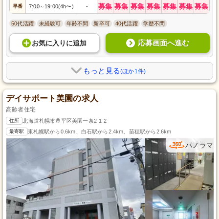
募集
募集
募集
募集
募集
募集
募集
早番
7:00
19:00(4h〜)
-
～
50代活躍
未経験可
年齢不問
新卒可
40代活躍
学歴不問
応募画面へ進む
お気に入り
に
追加
もっと見る
(ほか1件)
デイサポート美園の求人
高齢者住宅
住所
北海道札幌市豊平区美園一条2-1-2
最寄駅
東札幌駅から0.6km、白石駅から2.4km、苗穂駅から2.6km
パノラマ