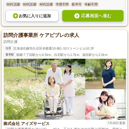
50代活躍
60代活躍
40代活躍
学歴不問
新卒可
年齢不問
応募画面へ進む
お気に入り
に
追加
訪問介護事業所 ケアビブレの求人
訪問介護
住所
北海道札幌市白石区本郷通10-南1-10ストーンヒル10 2F
最寄駅
南郷７丁目駅から0.3km、白石駅から1.7km、福住駅から2.2km
株式会社 アイズサービス
7月28日更新