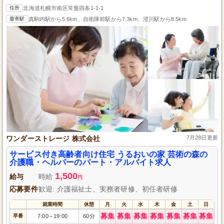
住所
北海道札幌市南区常盤四条1-1-1
最寄駅
真駒内駅から5.6km、自衛隊前駅から7.3km、澄川駅から8.5km
ワンダーストレージ 株式会社
7月28日更新
サービス付き高齢者向け住宅 うるおいの家 芸術の森の
介護職・ヘルパーのパート・アルバイト求人
1,500
給与
時給
円
応募要件
歓迎: 介護福祉士、実務者研修、初任者研修
就業時間
休憩
月
火
水
木
金
土
日
募集
募集
募集
募集
募集
募集
募集
早番
7:00
19:00
60分
～