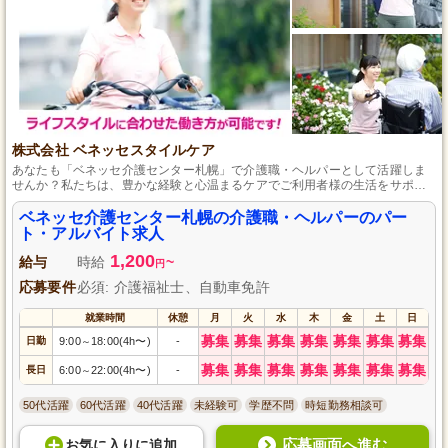
株式会社 ベネッセスタイルケア
あなたも「ベネッセ介護センター札幌」で介護職・ヘルパーとして活躍しま
せんか？私たちは、豊かな経験と心温まるケアでご利用者様の生活をサポー
トしています。初めてでも安心の研修制度が整っており、働きやすい環境が
魅力です。パート・アルバイトという雇用形態で、フレキシブルに働けるの
ベネッセ介護センター札幌の介護職・ヘルパーのパー
も嬉しいポイント。あたたかな仲間と一緒に、地域の高齢者の暮らしを支援
ト・アルバイト求人
していきましょう。興味のある方はぜひご応募ください。
1,200
給与
時給
~
円
応募要件
必須: 介護福祉士、自動車免許
就業時間
休憩
月
火
水
木
金
土
日
募集
募集
募集
募集
募集
募集
募集
日勤
9:00
18:00(4h〜)
-
～
募集
募集
募集
募集
募集
募集
募集
長日
6:00
22:00(4h〜)
-
～
50代活躍
60代活躍
40代活躍
未経験可
学歴不問
時短勤務相談可
応募画面へ進む
お気に入り
に
追加