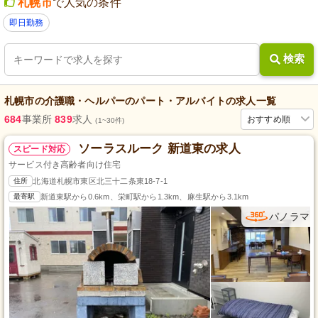
札幌市
で人気の条件
即日勤務
検索
札幌市
の
介護職・ヘルパー
の
パート・アルバイト
の求人一覧
684
事業所
839
求人
おすすめ順
(1~30件)
ソーラスルーク 新道東の求人
スピード対応
サービス付き高齢者向け住宅
住所
北海道札幌市東区北三十二条東18-7-1
最寄駅
新道東駅から0.6km、栄町駅から1.3km、麻生駅から3.1km
パノラマ