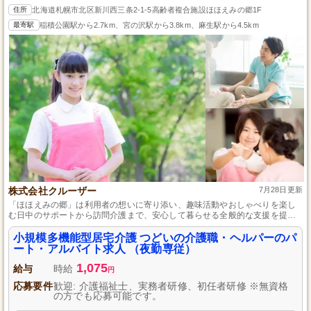
住所
北海道札幌市北区新川西三条2-1-5高齢者複合施設ほほえみの郷1F
最寄駅
稲積公園駅から2.7km、宮の沢駅から3.8km、麻生駅から4.5km
株式会社クルーザー
7月28日更新
「ほほえみの郷」は利用者の想いに寄り添い、趣味活動やおしゃべりを楽し
む日中のサポートから訪問介護まで、安心して暮らせる全般的な支援を提供
する高齢者複合施設です。
小規模多機能型居宅介護 つどいの介護職・ヘルパーのパ
ート・アルバイト求人 （夜勤専従）
1,075
給与
時給
円
応募要件
歓迎: 介護福祉士、実務者研修、初任者研修 ※無資格
の方でも応募可能です。