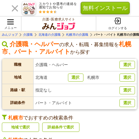
スカウトや選考の連絡を
無料インストール
通知でお知らせ
介護･医療求人サイト
メニュー
ログインする
みんジョブ
介護職
北海道の介護職
札幌市の介護職
パート・バイト 札幌市の介護
介護職・ヘルパー
札幌
の求人・転職・募集情報を
市
、
パート・アルバイト
から探す
職種
介護職・ヘルパー
選択
地域
北海道
選択
札幌市
選択
路線・駅
指定なし
選択
詳細条件
パート・アルバイト
選択
札幌市
でおすすめの検索条件
地域で選択
詳細条件で選択