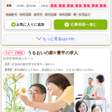
募集
募集
募集
募集
募集
募集
募集
夜勤
16:00
翌10:00
120分
～
未経験可
60代活躍
新卒可
50代活躍
40代活躍
寮・社宅あり
応募画面へ進む
お気に入り
に
追加
もっと見る
(ほか1件)
うるおいの家®豊平の求人
スピード対応
住宅型有料老人ホーム
住所
北海道札幌市豊平区豊平一条8-2-1
最寄駅
東札幌駅から0.6km、苗穂駅から2.0km、すすきの駅から2.0km