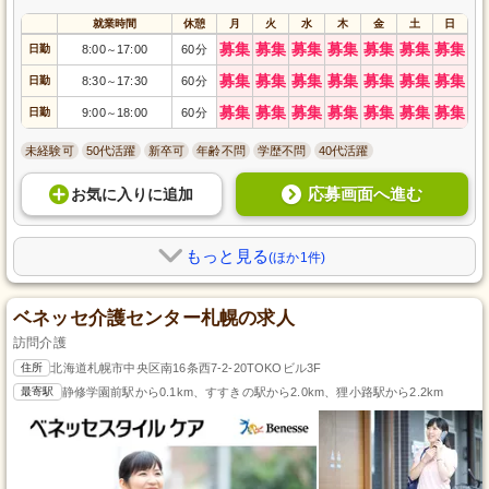
就業時間
休憩
月
火
水
木
金
土
日
募集
募集
募集
募集
募集
募集
募集
日勤
8:00
17:00
60分
～
募集
募集
募集
募集
募集
募集
募集
日勤
8:30
17:30
60分
～
募集
募集
募集
募集
募集
募集
募集
日勤
9:00
18:00
60分
～
未経験可
50代活躍
新卒可
年齢不問
学歴不問
40代活躍
応募画面へ進む
お気に入り
に
追加
もっと見る
(ほか1件)
ベネッセ介護センター札幌の求人
訪問介護
住所
北海道札幌市中央区南16条西7-2-20TOKOビル3F
最寄駅
静修学園前駅から0.1km、すすきの駅から2.0km、狸小路駅から2.2km