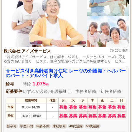
株式会社 アイズサービス
7月28日更新
「株式会社アイズサービス」は札幌市に位置し、一人ひとりのニーズに応え
る質の高い介護サービスと、便利な地域へのアクセスを提供するサービス付
き高齢者向け住宅レーヴを運営しています。
サービス付き高齢者向け住宅 レーヴの介護職・ヘルパー
のパート・アルバイト求人
1,075
給与
時給
円
応募要件
いずれか必須: 介護福祉士、実務者研修、初任者研修
就業時間
休憩
月
火
水
木
金
土
日
募集
募集
募集
募集
募集
募集
募集
午前
9:00
14:30
-
～
募集
募集
募集
募集
募集
募集
募集
時短
16:00
18:00
-
～
新卒可
学歴不問
年齢不問
未経験可
40代活躍
50代活躍