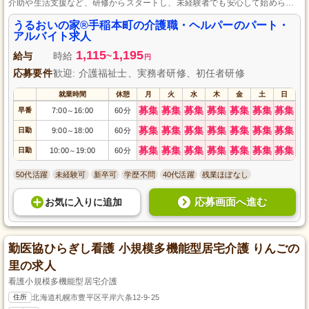
介助や生活支援など、研修からスタートし、未経験者でも安心して始められ
ます。最寄り駅より徒歩5分の好アクセスで、働きやすい環境を整えており、
メリハリをつけながら勤務できます。
うるおいの家®手稲本町の介護職・ヘルパーのパート・
アルバイト求人
1,115
1,195
給与
時給
~
円
応募要件
歓迎: 介護福祉士、実務者研修、初任者研修
就業時間
休憩
月
火
水
木
金
土
日
募集
募集
募集
募集
募集
募集
募集
早番
7:00
16:00
60分
～
募集
募集
募集
募集
募集
募集
募集
日勤
9:00
18:00
60分
～
募集
募集
募集
募集
募集
募集
募集
日勤
10:00
19:00
60分
～
50代活躍
未経験可
新卒可
学歴不問
40代活躍
残業ほぼなし
応募画面へ進む
お気に入り
に
追加
勤医協ひらぎし看護 小規模多機能型居宅介護 りんごの
里の求人
看護小規模多機能型居宅介護
住所
北海道札幌市豊平区平岸六条12-9-25