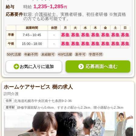
1,235
1,285
給与
時給
~
円
応募要件
歓迎: 介護福祉士、実務者研修、初任者研修 ※無資格
の方でも応募可能です。
就業時間
休憩
月
火
水
木
金
土
日
募集
募集
募集
募集
募集
募集
募集
早番
7:45
10:45
-
～
募集
募集
募集
募集
募集
募集
募集
午後
15:00
18:00
-
～
50代活躍
年齢不問
未経験可
40代活躍
新卒可
学歴不問
応募画面へ進む
お気に入り
に
追加
ホームケアサービス 樹の求人
訪問介護
住所
北海道札幌市中央区南十七条西9-2-36
最寄駅
静修学園前駅から0.4km、すすきの駅から2.2km、狸小路駅から2.3km