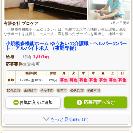
有限会社 プロケア
7月28日更新
「小規模多機能ホームゆうあい」は、札幌市北区で心地良い生活環境と親切
なサポートを提供し、一人一人に寄り添ったサービスを追求し、地域の愛さ
れるホーム作りを推進しています。
小規模多機能ホーム ゆうあいの介護職・ヘルパーのパー
ト・アルバイト求人 （夜勤専従）
1,075
給与
時給
円
応募要件
無資格可
就業時間
休憩
月
火
水
木
金
土
日
募集
募集
募集
募集
募集
募集
募集
夜勤
17:00
翌10:00
120分
～
50代活躍
未経験可
学歴不問
新卒可
40代活躍
年齢不問
応募画面へ進む
お気に入り
に
追加
もっと見る
(ほか1件)