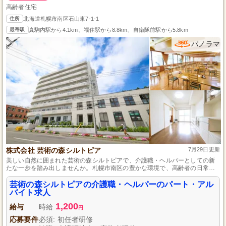
高齢者住宅
住所
北海道札幌市南区石山東7-1-1
最寄駅
真駒内駅から4.1km、福住駅から8.8km、自衛隊前駅から5.8km
パノラマ
株式会社 芸術の森シルトピア
7月29日更新
美しい自然に囲まれた芸術の森シルトピアで、介護職・ヘルパーとしての新
たな一歩を踏み出しませんか。札幌市南区の豊かな環境で、高齢者の日常生
活を支えるやりがいある仕事です。未経験でも安心の充実した研修体制と、
ライフスタイルに合わせた柔軟な勤務が可能です。あなたの思いやりと優し
芸術の森シルトピアの介護職・ヘルパーのパート・アル
さが、入居者様の笑顔を増やす力になります。共に成長しましょう。
バイト求人
1,200
給与
時給
円
応募要件
必須: 初任者研修