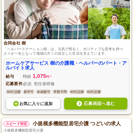
合同会社 樹
「ヘルパーステーション樹」は、元気で明るく、ポジティブな思考を持つ
人々が一丸となって地域の方々の自立した生活を支えています。
ホームケアサービス 樹の介護職・ヘルパーのパート・ア
ルバイト求人
1,075
給与
時給
~
円
応募要件
必須: 初任者研修
50代活躍
新卒可
未経験可
学歴不問
40代活躍
60代活躍
応募画面へ進む
お気に入り
に
追加
小規模多機能型居宅介護 つどいの求人
スピード対応
小規模多機能型居宅介護