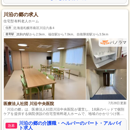
川沿の郷の求人
住宅型有料老人ホーム
住所
北海道札幌市南区川沿六条4
最寄駅
真駒内駅から2.5km、福住駅から7.0km、自衛隊前駅から3.5km
パノラマ
医療法人社団 川沿中央医院
7月28日更新
「川沿の郷」は、医療法人社団川沿中央医院が運営し、18床のベッドで個別
ケアを提供する病院併設の住宅型有料老人ホームで、地域のかかりつけ医と
しての役割も果たしています。
川沿の郷の介護職・ヘルパーのパート・アルバイ
急募
ト求人