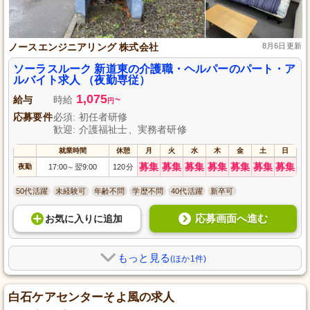
ノースエンジニアリング 株式会社
8月6日更新
ソーラスルーク 新道東の介護職・ヘルパーのパート・ア
ルバイト求人 （夜勤専従）
1,075
給与
時給
~
円
応募要件
必須: 初任者研修
歓迎: 介護福祉士、実務者研修
就業時間
休憩
月
火
水
木
金
土
日
募集
募集
募集
募集
募集
募集
募集
夜勤
17:00
翌9:00
120分
～
50代活躍
未経験可
年齢不問
学歴不問
40代活躍
新卒可
応募画面へ進む
お気に入り
に
追加
もっと見る
(ほか1件)
白石ケアセンターそよ風の求人