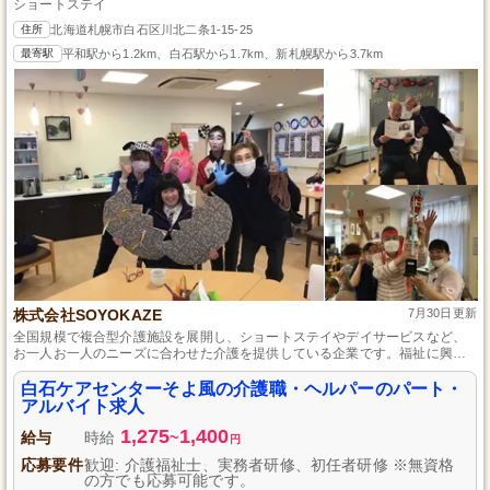
ショートステイ
住所
北海道札幌市白石区川北二条1-15-25
最寄駅
平和駅から1.2km、白石駅から1.7km、新札幌駅から3.7km
株式会社SOYOKAZE
7月30日更新
全国規模で複合型介護施設を展開し、ショートステイやデイサービスなど、
お一人お一人のニーズに合わせた介護を提供している企業です。福祉に興味
と情熱がある方を求めており、研修制度を設けているためスキルアップでき
る環境に力を入れています。楽しく働ける風通しの良い職場環境が魅力で、
白石ケアセンターそよ風の介護職・ヘルパーのパート・
未経験からでも安心してスキルを磨きながら、多くの「ありがとう」を掴む
アルバイト求人
ことが可能です。
1,275
1,400
給与
時給
~
円
応募要件
歓迎: 介護福祉士、実務者研修、初任者研修 ※無資格
の方でも応募可能です。