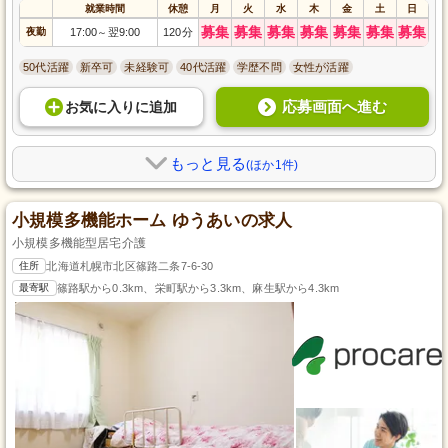
就業時間
休憩
月
火
水
木
金
土
日
募集
募集
募集
募集
募集
募集
募集
夜勤
17:00
翌9:00
120分
～
50代活躍
新卒可
未経験可
40代活躍
学歴不問
女性が活躍
応募画面へ進む
お気に入り
に
追加
もっと見る
(ほか1件)
小規模多機能ホーム ゆうあいの求人
小規模多機能型居宅介護
住所
北海道札幌市北区篠路二条7-6-30
最寄駅
篠路駅から0.3km、栄町駅から3.3km、麻生駅から4.3km