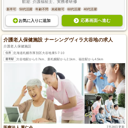
歓迎: 介護福祉士、実務者研修
新卒可
50代活躍
年齢不問
未経験可
60代活躍
40代活躍
応募画面へ進む
お気に入り
に
追加
介護老人保健施設 ナーシングヴィラ大谷地の求人
介護老人保健施設
住所
北海道札幌市厚別区大谷地東5-7-10
最寄駅
大谷地駅から0.7km、新札幌駅から2.1km、福住駅から4.5km
医療法人 重仁会
7月28日更新