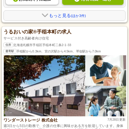
もっと見る
(ほか3件)
うるおいの家®手稲本町の求人
サービス付き高齢者向け住宅
住所
北海道札幌市手稲区手稲本町二条2-1-33
最寄駅
手稲駅から0.3km、宮の沢駅から4.5km、琴似駅から7.0km
ワンダーストレージ 株式会社
7月28日更新
週3日から5日の勤務で、介護の仕事に興味がある方を歓迎しています。身体