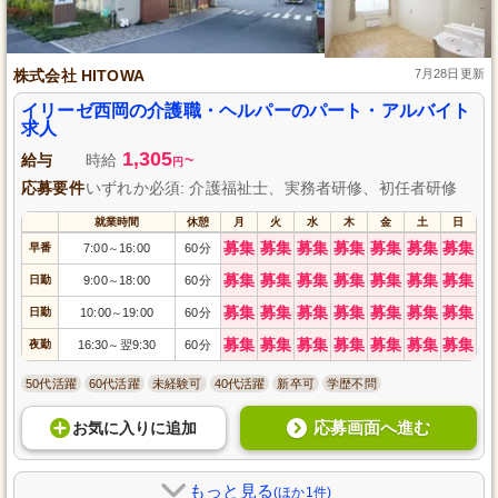
株式会社 HITOWA
7月28日更新
イリーゼ西岡の介護職・ヘルパーのパート・アルバイト
求人
1,305
給与
時給
~
円
応募要件
いずれか必須: 介護福祉士、実務者研修、初任者研修
就業時間
休憩
月
火
水
木
金
土
日
募集
募集
募集
募集
募集
募集
募集
早番
7:00
16:00
60分
～
募集
募集
募集
募集
募集
募集
募集
日勤
9:00
18:00
60分
～
募集
募集
募集
募集
募集
募集
募集
日勤
10:00
19:00
60分
～
募集
募集
募集
募集
募集
募集
募集
夜勤
16:30
翌9:30
60分
～
50代活躍
60代活躍
未経験可
40代活躍
新卒可
学歴不問
応募画面へ進む
お気に入り
に
追加
もっと見る
(ほか1件)