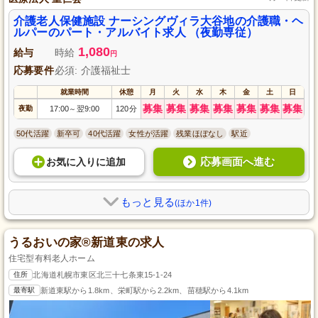
介護老人保健施設 ナーシングヴィラ大谷地の介護職・ヘ
ルパーのパート・アルバイト求人 （夜勤専従）
1,080
給与
時給
円
応募要件
必須: 介護福祉士
就業時間
休憩
月
火
水
木
金
土
日
募集
募集
募集
募集
募集
募集
募集
夜勤
17:00
翌9:00
120分
～
50代活躍
新卒可
40代活躍
女性が活躍
残業ほぼなし
駅近
応募画面へ進む
お気に入り
に
追加
もっと見る
(ほか1件)
うるおいの家®新道東の求人
住宅型有料老人ホーム
住所
北海道札幌市東区北三十七条東15-1-24
最寄駅
新道東駅から1.8km、栄町駅から2.2km、苗穂駅から4.1km