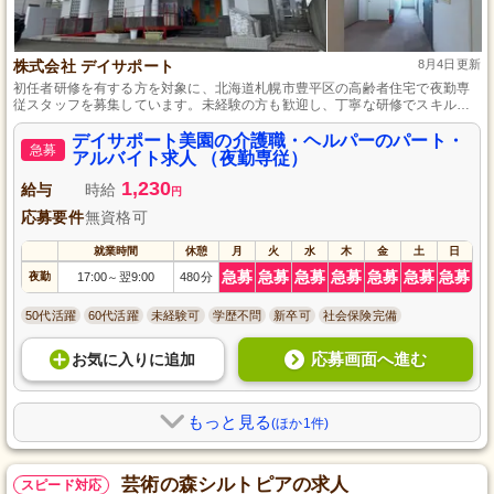
株式会社 デイサポート
8月4日更新
初任者研修を有する方を対象に、北海道札幌市豊平区の高齢者住宅で夜勤専
従スタッフを募集しています。未経験の方も歓迎し、丁寧な研修でスキルア
ップを支援します。地域に根ざした施設で、やさしさと思いやりを持って高
齢者の方々のサポートを行うやりがいのあるお仕事です。ご自身のペースで
デイサポート美園の介護職・ヘルパーのパート・
急募
働きながら、地域社会に貢献しませんか？
アルバイト求人 （夜勤専従）
1,230
給与
時給
円
応募要件
無資格可
就業時間
休憩
月
火
水
木
金
土
日
急募
急募
急募
急募
急募
急募
急募
夜勤
17:00
翌9:00
480分
～
50代活躍
60代活躍
未経験可
学歴不問
新卒可
社会保険完備
応募画面へ進む
お気に入り
に
追加
もっと見る
(ほか1件)
芸術の森シルトピアの求人
スピード対応