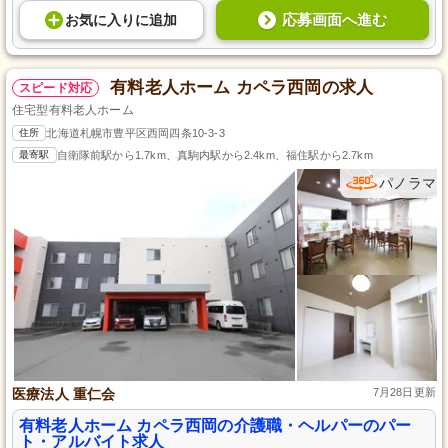
応募画面へ進む
お気に入り
に
追加
有料老人ホーム カペラ西岡の求人
スピード対応
住宅型有料老人ホーム
住所
北海道札幌市豊平区西岡四条10-3-3
最寄駅
自衛隊前駅から1.7km、真駒内駅から2.4km、福住駅から2.7km
パノラマ
医療法人 重仁会
7月28日更新
有料老人ホーム カペラ西岡の介護職・ヘルパーのパー
ト・アルバイト求人