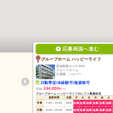
応募画面
へ
進む
グループホーム ハッピーライフ
新福島駅から0.4Km
グループホーム
介護職・ヘルパー
日勤専従/未経験可/無資格可
244,000
月給
円
〜
グループホーム ハッピーライフのシフト募集状況
就業時間
休憩
月
火
水
木
金
土
早番
7:00
～
16:00
60
分
急募
急募
急募
急募
急募
急募
日勤
9:00
～
18:00
60
分
急募
急募
急募
急募
急募
急募