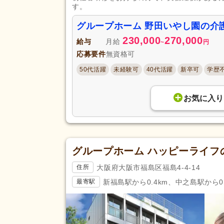
す。
グループホーム 野田いやし園の介
230,000
270,000
給与
月給
~
円
応募要件
無資格可
50代活躍
未経験可
40代活躍
新卒可
学歴
お気に入り
グループホーム ハッピーライフ
大阪府大阪市福島区福島4-4-14
住所
新福島駅から0.4km、中之島駅から0.
最寄駅