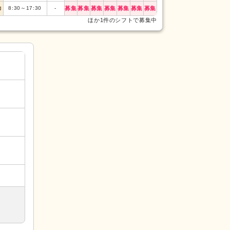
0:00
～
翌0:0
長日
(1h〜)
勤
8:30
～
17:30
-
募集
募集
募集
募集
募集
募集
募集
ほか1件のシフトで募集中