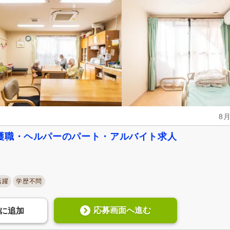
土日祝休み
(3)
日曜休み
(5)
産休あり
(44)
育休あり
(50)
看護休暇
(18)
夏季休暇
(16)
年末年始休暇
(12)
社会保険完備
(55)
研修制度あり
(51)
企業年金
(2)
昇給あり
(57)
退職金あり
(13)
日・祝給与アップ
(4)
8
資格取得支援あり
(18)
通勤手当
(55)
護職・ヘルパーのパート・アルバイト求人
処遇改善手当
(28)
制服あり
(39)
寮・社宅あり
(1)
託児施設あり
(5)
扶養控除内考慮あり
(7)
扶養手当
(10)
活躍
学歴不問
正社員登用あり
(19)
副業可
(9)
自動車通勤可
(3)
自転車通勤可
(51)
応募画面へ進む
に
追加