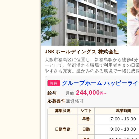
JSKホールディングス 株式会社
大阪市福島区に位置し、新福島駅から徒歩4
ーとして、笑顔溢れる職場で利用者さまの日
やすさも充実。温かみのある環境で一緒に成
グループホーム ハッピーラ
急募
244,000
給与
月給
円
~
応募要件
無資格可
募集状況
シフト
就業時間
7:00
16:00
早番
～
9:00
18:00
日勤専従
日勤
～