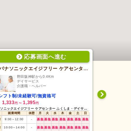
応募画面
へ
進む
パナソニックエイジフリー ケアセンター ふくしま・デイサービス
ニチイケア
野田阪神駅から0.4Km
新福
デイサービス
訪
介護職・ヘルパー
介
シフト制/未経験可/無資格可
日勤専従/未
1,333
1,395
1,279
給
時給
円
〜
円
円
〜
パナソニックエイジフリー ケアセンター ふくしま・デイサービスのシフト募集状況
ニチイケアセンター
就業時間
休憩
月
火
水
木
金
土
日
就業時間
前
9:00
～
12:00
-
募集
募集
募集
募集
募集
募集
募集
8:00
～
20:00
遅番
(1h〜)
前
10:00
～
14:00
-
募集
募集
募集
募集
募集
募集
募集