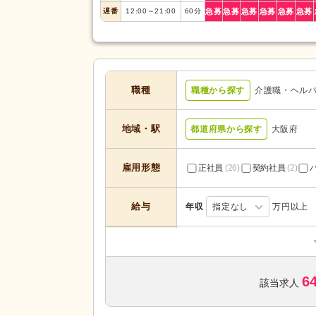
遅番
12:00
～
21:00
60
分
急募
急募
急募
急募
急募
急募
職種
職種から探す
介護職・ヘル
地域・駅
都道府県から探す
大阪府
雇用形態
正社員
(26)
契約社員
(2)
給与
年収
指定なし
万円以上
訪問介護
(28)
サービスの種
ショートステイ
(2)
類
6
グループホーム
(9)
該当求人
未経験可
(47)