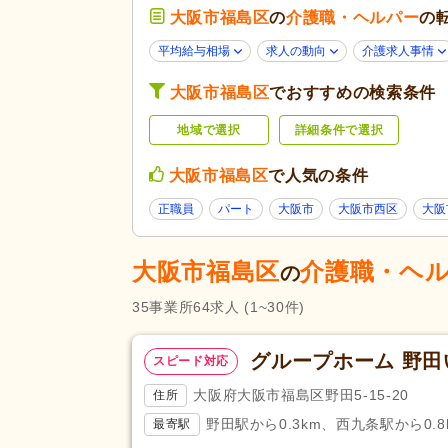
大阪市福島区
の
ブランク可
介護職・ヘルパー
(51)
の
学生可
(2)
平均給与相場
求人の動向
介護求人事情
応募条件・こ
40代活躍
(50)
だわり
大阪市福島区
でおすすめの検索条件
服装自由
(1)
地域で選択
詳細条件で選択
掲載7日以内
(1)
女性が活躍
(51)
大阪市福島区
で人気の条件
残業ほぼなし
(62)
正職員
パート
大阪市
大阪市西区
大阪
夜勤のみ可
(4)
勤務形態
時短勤務相談可
(14)
大阪市福島区
介護職・ヘ
の
週3日から可
(3)
35
事業所
64
求人
(1~30件)
初任者研修（旧ヘルパー2級）
(
グループホーム 野
スピード対応
応募資格
社会福祉士
(5)
大阪府大阪市福島区野田5-15-20
住所
介護支援専門員（ケアマネジャ
(1)
野田駅から0.3km、西九条駅から0.8
最寄駅
完全週休2日
(8)