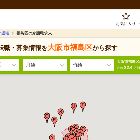
お気に入り
介護職
福島区の介護職求人
大阪市福島区
転職・募集情報を
から探す
大阪市福島区
区
月給
時給
22.4
月給
万