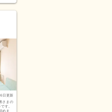
月6日更新
者さまの
事です。
組めま