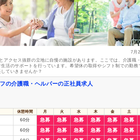
7月
分とアクセス抜群の立地に自慢の施設があります。ここでは、介護職
常生活のサポートを行っています。希望休の取得やシフト制での勤務
長していきませんか？
イフの介護職・ヘルパーの正社員求人
休憩時間
月
火
水
木
金
土
60分
急募
急募
急募
急募
急募
急募
60分
急募
急募
急募
急募
急募
急募