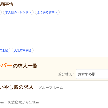
転職事情
学歴不問
(59)
年齢不問
(41)
新卒可
(44)
子育てママパパ活躍
(51)
求人数のトレンド
よくある質問
50代活躍
(50)
60代活躍
(19)
Web面接可
(3)
ハローワーク求人を除く
(33)
掲載14日以内
(1)
掲載30日以内
(6)
スピード対応
(7)
急募
(4)
シフト制
(14)
日勤のみ可
(44)
市北区
大阪市中央区
午前のみ可
(8)
午後のみ可
(8)
週1日から可
(14)
週2日から可
(2)
ルパー
の求人一覧
シフト相談可
(51)
即日勤務可
(8)
並び替え：
おすすめ順
40)
実務者研修（旧ヘルパー1級・基礎研
介護福祉士
(31)
修）
(27)
田いやし園の求人
グループホーム
精神保健福祉士
(1)
社会福祉主事任用
(2)
ー）
自動車免許
(10)
km、阿波座駅から1.3km
週休2日
(12)
4週8休
(3)