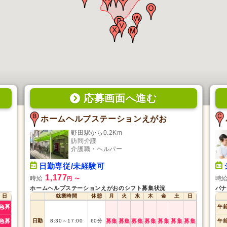
応募画面
へ
進む
ホームヘルプステーションえがお
野田駅から0.2Km
訪問介護
介護職・ヘルパー
日勤専従/未経験可
1,177
時給
時
円
〜
ホームヘルプステーションえがおのシフト募集状況
日
就業時間
休憩
月
火
水
木
金
土
日
急募
午
急募
日勤
8:30
～
17:00
60
分
募集
募集
募集
募集
募集
募集
募集
午