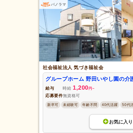
パノラマ
土日休み
(2)
休日・休暇
年間休日110日以上
(8)
介護休業
(21)
冬季休暇
(6)
賞与あり
(39)
セミナー参加費補助
(4)
復職支援あり
(14)
社会福祉法人 気づき福祉会
住宅手当
(1)
給与・手当
福利厚生
グループホーム 野田いやし園の介
人事評価制度あり
(51)
1,200
給与
時給
夜勤手当
(8)
円
~
応募要件
無資格可
資格手当
(24)
新卒可
未経験可
年齢不問
40代活躍
50代
再雇用制度あり
(14)
駅近
(56)
アクセス
お気に入り
バイク通勤可
(3)