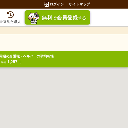
ログイン
サイトマップ
無料
会員登録
で
する
最近見た求人
周辺の介護職・ヘルパーの平均相場
1,257
円
時給
円