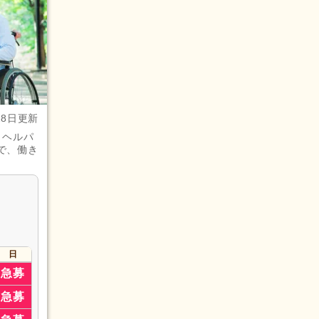
28日更新
・ヘルパ
で、働き
日
急募
急募