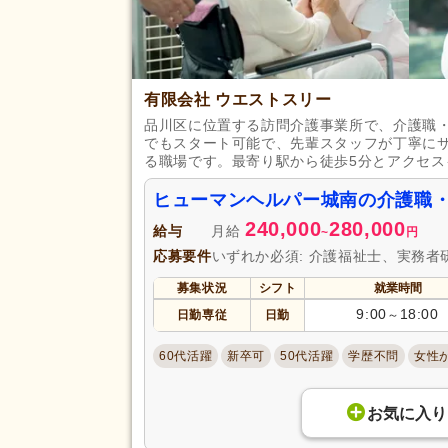
有限会社 ウエストスリー
品川区に位置する訪問介護事業所で、介護職
でもスタート可能で、先輩スタッフが丁寧に
る職場です。最寄り駅から徒歩5分とアクセ
ヒューマンヘルパー城南の介護職
240,000
280,000
給与
月給
~
円
応募要件
いずれか必須: 介護福祉士、実務者
募集状況
シフト
就業時間
9:00
18:00
日勤専従
日勤
～
60代活躍
新卒可
50代活躍
学歴不問
女性
お気に入り