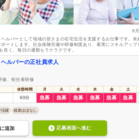
8
・ヘルパーとして地域の皆さまの在宅生活を支援するお仕事です。未
サポートします。社会保険完備や研修制度あり、着実にスキルアップ
スも良く、毎日の通勤もラクラクです。
・ヘルパーの正社員求人
研修、初任者研修
休憩時間
月
火
水
木
金
土
60分
急募
急募
急募
急募
急募
急募
が活躍
残業ほぼなし
応募画面へ進む
に
追加