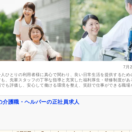
136)
実務者研修（旧ヘルパー1級・基礎研
介護福祉士
(116)
修）
(100)
精神保健福祉士
(3)
社会福祉主事任用
(4)
ー）
自動車免許
(26)
週休2日
(32)
4週8休
(17)
土日祝休み
(2)
土曜休み
(1)
年間休日110日以上
(34)
年間休日120日以上
(22)
7月
育休あり
(203)
介護休業
(66)
一人ひとりの利用者様に真心で関わり、良い日常生活を提供するため
夏季休暇
(26)
冬季休暇
(20)
方も、先輩スタッフの丁寧な指導と充実した福利厚生・研修制度があ
面でも評価し、安心して働ける環境を整え、笑顔で仕事ができる職場
社会保険完備
(200)
研修制度あり
(175)
の介護職・ヘルパーの正社員求人
企業年金
(23)
昇給あり
(199)
退職金あり
(72)
日・祝給与アップ
(12)
資格取得支援あり
(85)
通勤手当
(172)
処遇改善手当
(49)
制服あり
(134)