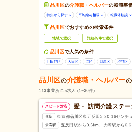
特別養護老人ホーム
(9)
品川区
の
介護職・ヘルパー
の転職事
看護小規模多機能型居宅介護
(2
特集から探す
平均給与相場
転職体験談
障がい者支援
(3)
品川区
でおすすめの検索条件
未経験可
(155)
地域で選択
詳細条件で選択
ブランク可
(176)
学生可
(4)
品川区
で人気の条件
40代活躍
(175)
応募条件・こ
世田谷区
大田区
港区
目黒区
渋谷区
だわり
服装自由
(7)
Web面接可
(7)
品川区
介護職・ヘルパー
の
の
掲載7日以内
(16)
113
事業所
215
求人
(1~30件)
女性が活躍
(170)
残業ほぼなし
(192)
愛・ 訪問介護ステ
スピード対応
夜勤のみ可
(11)
勤務形態
東京都品川区東五反田3-20-16センチ
住所
時短勤務相談可
(22)
五反田駅から0.6km、大崎駅から0.6
最寄駅
週3日から可
(10)