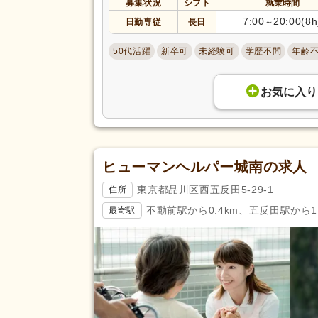
募集状況
シフト
就業時間
夜勤手当
(48)
7:00
20:00(8h
日勤専従
長日
～
資格手当
(75)
50代活躍
新卒可
未経験可
学歴不問
年齢
再雇用制度あり
(37)
駅近
(152)
お気に入り
アクセス
バイク通勤可
(9)
ヒューマンヘルパー城南の求人
東京都品川区西五反田5-29-1
住所
不動前駅から0.4km、五反田駅から1.
最寄駅