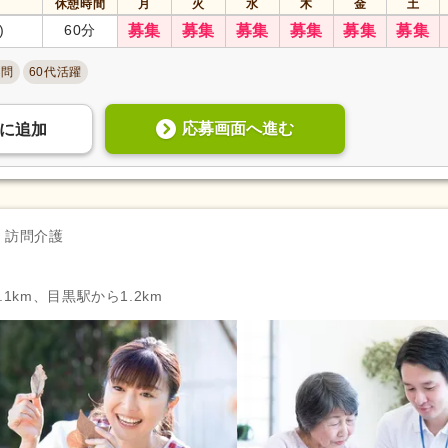
休憩時間
月
火
水
木
金
土
寮・社宅あり
(16)
託児施設あり
(19)
)
60分
募集
募集
募集
募集
募集
募集
扶養控除内考慮あり
(25)
扶養手当
(11)
不問
60代活躍
正社員登用あり
(49)
副業可
(32)
自動車通勤可
(10)
自転車通勤可
(168)
応募画面へ進む
に
追加
訪問介護
1km、目黒駅から1.2km