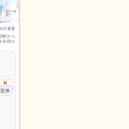
月6日更新
経験から
を目指せ
日
定休