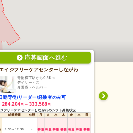
応募画面
へ
進む
エイジフリーケアセンターしながわ
ケア21品
青物横丁駅から0.3Km
立会
デイサービス
訪
介護職・ヘルパー
介
日勤専従/リーダー/経験者のみ可
日勤専従/未
284,204
333,588
1,775
給
時給
円
〜
円
円
〜
ジフリーケアセンターしながわのシフト募集状況
ケア21品川のシフ
就業時間
休憩
月
火
水
木
金
土
日
就業時間
7:00
～
19:00
勤
8:30
～
17:30
-
募集
募集
募集
募集
募集
募集
募集
早番
(1h〜)