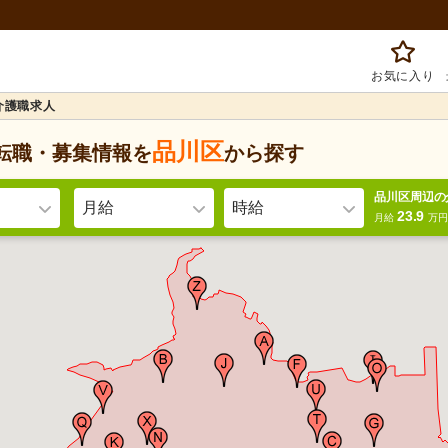
お気に入り
介護職求人
品川区
転職・募集情報を
から探す
品川区周辺の
月給
時給
23.9
月給
万