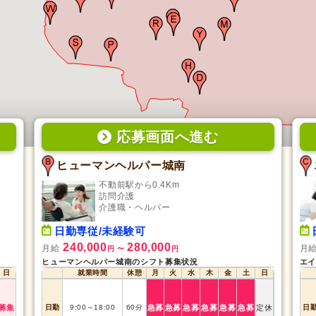
応募画面
へ
進む
ヒューマンヘルパー城南
不動前駅から0.4Km
訪問介護
介護職・ヘルパー
日勤専従/未経験可
240,000
280,000
月給
月
円
〜
円
ヒューマンヘルパー城南のシフト募集状況
エイ
日
就業時間
休憩
月
火
水
木
金
土
日
募集
日勤
9:00
～
18:00
60
分
急募
急募
急募
急募
急募
急募
定休
日