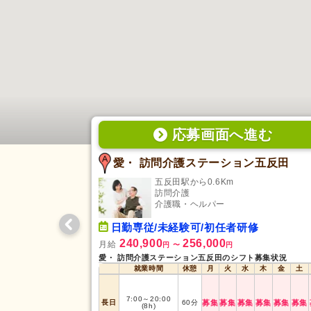
応募画面
へ
進む
愛・ 訪問介護ステーション五反田
五反田駅から0.6Km
訪問介護
介護職・ヘルパー
日勤専従/未経験可/初任者研修
240,900
256,000
月給
円
〜
円
愛・ 訪問介護ステーション五反田のシフト募集状況
就業時間
休憩
月
火
水
木
金
土
7:00
～
20:00
長日
60
分
募集
募集
募集
募集
募集
募集
(8h)