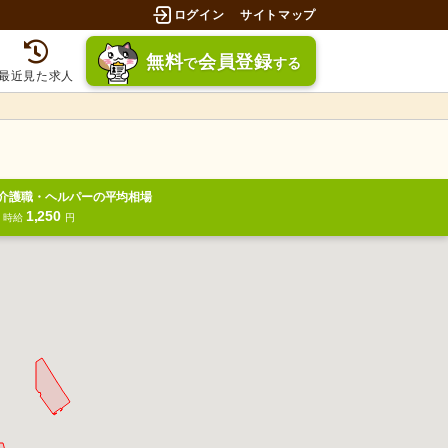
ログイン
サイトマップ
無料
会員登録
で
する
最近見た求人
介護職・ヘルパーの平均相場
1,250
円
時給
円