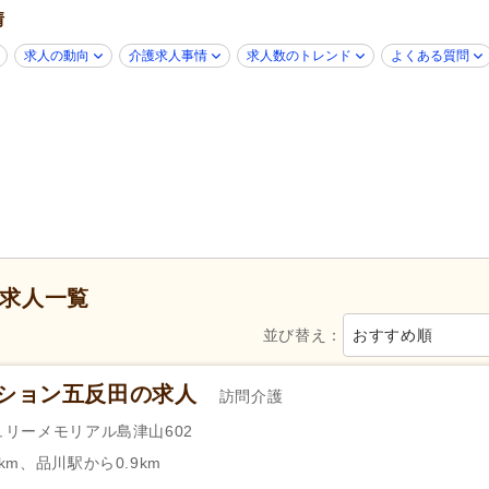
介護老人保健施設
(5)
グループホーム
(8)
情
)
病院
(3)
診療所・クリニック
(1)
求人の動向
介護求人事情
求人数のトレンド
よくある質問
歯科診療所・技工所
(5)
新規オープン
(8)
無資格可
(98)
学歴不問
(188)
年齢不問
(169)
新卒可
(155)
子育てママパパ活躍
(175)
50代活躍
(167)
60代活躍
(27)
髪型・髪色自由
(4)
ネイル可
(3)
ハローワーク求人を除く
(78)
掲載3日以内
(1)
求人一覧
掲載14日以内
(17)
掲載30日以内
(48)
スピード対応
(22)
並び替え：
急募
(10)
おすすめ順
シフト制
(61)
日勤のみ可
(150)
ーション五反田の求人
訪問介護
午前のみ可
(13)
午後のみ可
(14)
ュリーメモリアル島津山602
週1日から可
(18)
週2日から可
(14)
km、品川駅から0.9km
シフト相談可
(174)
即日勤務可
(8)