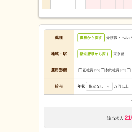
職種
職種から探す
介護職・ヘル
地域・駅
都道府県から探す
東京都
雇用形態
正社員
(95)
契約社員
(25)
給与
年収
指定なし
万円以上
居宅介護支援
(1)
デイサービス
(53)
21
ショートステイ
(2)
該当求人
サービスの種
サービス付き高齢者向け住宅
(3
類