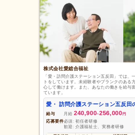
初任者研修（旧ヘルパー2級）
(
応募資格
社会福祉士
(8)
介護支援専門員（ケアマネジャ
(3)
完全週休2日
(41)
土日休み
(8)
日曜休み
(13)
休日・休暇
株式会社愛総合福祉
産休あり
(164)
「愛・訪問介護ステーション五反田」では、
看護休暇
(34)
トをしています。未経験者やブランクのある
心して働けます。また、あなたの働きを給与
年末年始休暇
(31)
ています。
賞与あり
(119)
愛・ 訪問介護ステーション五反田
セミナー参加費補助
(16)
240,900
256,000
給与
月給
~
円
復職支援あり
(59)
応募要件
必須: 初任者研修
住宅手当
(32)
給与・手当
歓迎: 介護福祉士、実務者研修
福利厚生
人事評価制度あり
(173)