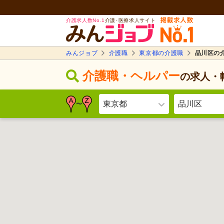
介護求人数No.1
介護･医療求人サイト
みんジョブ
介護職
東京都の介護職
品川区の
介護職・ヘルパー
の求人・
東京都
品川区
〜