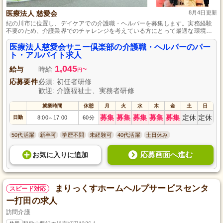
医療法人 慈愛会
8月4日更新
紀の川市に位置し、デイケアでの介護職・ヘルパーを募集します。実務経験
不要のため、介護業界でのチャレンジを考えている方にとって最適な環境で
す。無料駐車場完備で通勤もラクラク。賞与ありで、頑張りがしっかり評価
されます。
医療法人慈愛会サニー倶楽部の介護職・ヘルパーのパー
ト・アルバイト求人
1,045
給与
時給
~
円
応募要件
必須: 初任者研修
歓迎: 介護福祉士、実務者研修
就業時間
休憩
月
火
水
木
金
土
日
募集
募集
募集
募集
募集
定休
定休
日勤
8:00
17:00
60分
～
50代活躍
新卒可
学歴不問
未経験可
40代活躍
土日休み
応募画面へ進む
お気に入り
に
追加
まりっくすホームヘルプサービスセンタ
スピード対応
ー打田の求人
訪問介護