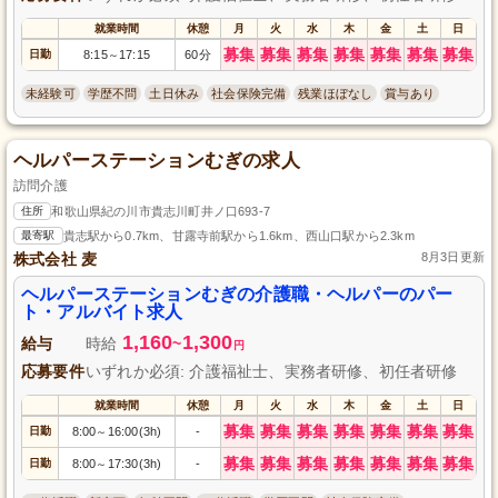
就業時間
休憩
月
火
水
木
金
土
日
募集
募集
募集
募集
募集
募集
募集
日勤
8:15
17:15
60分
～
未経験可
学歴不問
土日休み
社会保険完備
残業ほぼなし
賞与あり
ヘルパーステーションむぎの求人
訪問介護
住所
和歌山県紀の川市貴志川町井ノ口693-7
最寄駅
貴志駅から0.7km、甘露寺前駅から1.6km、西山口駅から2.3km
株式会社 麦
8月3日更新
ヘルパーステーションむぎの介護職・ヘルパーのパー
ト・アルバイト求人
1,160
1,300
給与
時給
~
円
応募要件
いずれか必須: 介護福祉士、実務者研修、初任者研修
就業時間
休憩
月
火
水
木
金
土
日
募集
募集
募集
募集
募集
募集
募集
日勤
8:00
16:00(3h)
-
～
募集
募集
募集
募集
募集
募集
募集
日勤
8:00
17:30(3h)
-
～