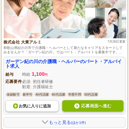
株式会社 大東アルミ
7月28日更新
和歌山県紀の川市で介護職・ヘルパーとして新たなキャリアをスタートして
みませんか？「ガーデン紀の川」ではパート・アルバイトを募集中です。サ
ービス付高齢者向け住宅にて入浴介助や清掃、見守りなどの介護業務全般を
行っていただきます。未経験者やブランクのある方も大歓迎！経験豊富なス
ガーデン紀の川の介護職・ヘルパーのパート・アルバイ
タッフが一から丁寧にサポートするので安心です。明るくきれいな職場で、
ト求人
笑顔と活気に溢れる働き方を始めましょう。
1,100
給与
時給
円
応募要件
必須: 初任者研修
歓迎: 介護福祉士
未経験可
新卒可
40代活躍
60代活躍
学歴不問
50代活躍
応募画面へ進む
お気に入り
に
追加
もっと見る
(ほか1件)