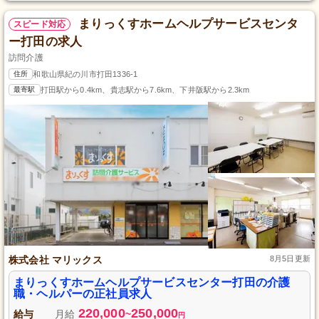
まりっくすホームヘルプサービスセンタ
スピード対応
ー打田の求人
訪問介護
住所
和歌山県紀の川市打田1336-1
最寄駅
打田駅から0.4km、貴志駅から7.6km、下井阪駅から2.3km
株式会社 マリックス
8月5日更新
まりっくすホームヘルプサービスセンター打田の介護
職・ヘルパーの正社員求人
220,000
250,000
給与
月給
~
円