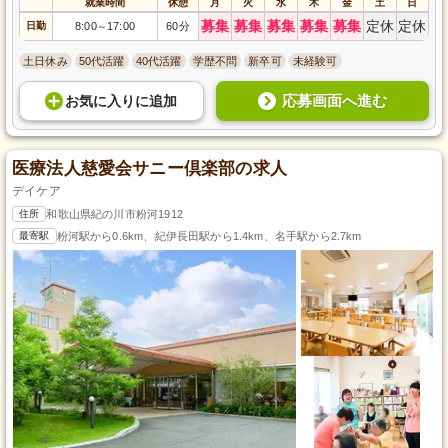
就業時間
休憩
月
火
水
木
金
土
日
募集
募集
募集
募集
募集
定休
定休
日勤
8:00
17:00
60分
～
土日休み
50代活躍
40代活躍
学歴不問
新卒可
未経験可
応募画面へ進む
お気に入り
に
追加
医療法人慈愛会サニー倶楽部の求人
デイケア
住所
和歌山県紀の川市粉河1912
最寄駅
粉河駅から0.6km、紀伊長田駅から1.4km、名手駅から2.7km