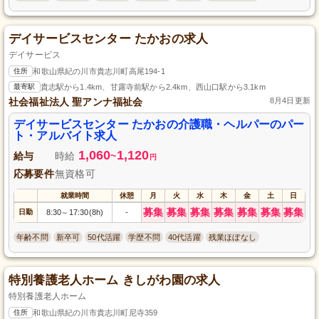
デイサービスセンター たかおの求人
デイサービス
住所
和歌山県紀の川市貴志川町高尾194-1
最寄駅
貴志駅から1.4km、甘露寺前駅から2.4km、西山口駅から3.1km
社会福祉法人 聖アンナ福祉会
8月4日更新
デイサービスセンター たかおの介護職・ヘルパーのパー
ト・アルバイト求人
1,060
1,120
給与
時給
~
円
応募要件
無資格可
就業時間
休憩
月
火
水
木
金
土
日
募集
募集
募集
募集
募集
募集
募集
日勤
8:30
17:30(8h)
-
～
年齢不問
新卒可
50代活躍
学歴不問
40代活躍
残業ほぼなし
特別養護老人ホーム きしがわ園の求人
特別養護老人ホーム
住所
和歌山県紀の川市貴志川町尼寺359