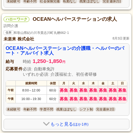
未経験可
年齢不問
社会保険完備
転勤なし
残業ほぼなし
完全週休2日
OCEANヘルパーステーションの求人
ハローワーク
訪問介護
住所
和歌山県紀の川市貴志川町丸栖662-1
未楽来 株式会社
8月3日更新
OCEANヘルパーステーションの介護職・ヘルパーのパ
ート・アルバイト求人
1,250
1,850
給与
時給
~
円
応募要件
必須: 自動車免許
いずれか必須: 介護福祉士、初任者研修
就業時間
休憩
月
火
水
木
金
土
日
募集
募集
募集
募集
募集
募集
募集
午前
8:00
12:00
60分
～
募集
募集
募集
募集
募集
募集
募集
午後
16:00
19:30
60分
～
未経験可
年齢不問
学歴不問
残業ほぼなし
シフト制
完全週休2日
もっと見る
(ほか1件)