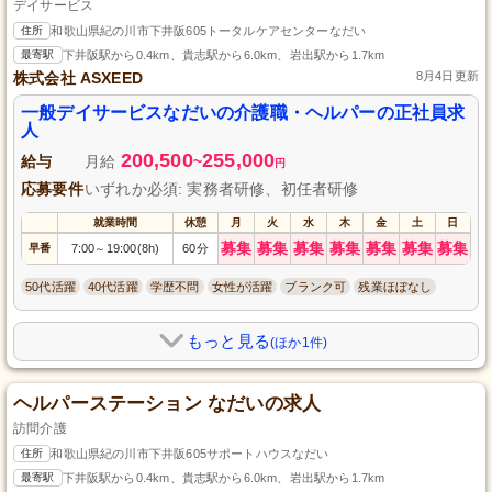
デイサービス
住所
和歌山県紀の川市下井阪605トータルケアセンターなだい
最寄駅
下井阪駅から0.4km、貴志駅から6.0km、岩出駅から1.7km
株式会社 ASXEED
8月4日更新
一般デイサービスなだいの介護職・ヘルパーの正社員求
人
200,500
255,000
給与
月給
~
円
応募要件
いずれか必須: 実務者研修、初任者研修
就業時間
休憩
月
火
水
木
金
土
日
募集
募集
募集
募集
募集
募集
募集
早番
7:00
19:00(8h)
60分
～
50代活躍
40代活躍
学歴不問
女性が活躍
ブランク可
残業ほぼなし
もっと見る
(ほか1件)
ヘルパーステーション なだいの求人
訪問介護
住所
和歌山県紀の川市下井阪605サポートハウスなだい
最寄駅
下井阪駅から0.4km、貴志駅から6.0km、岩出駅から1.7km