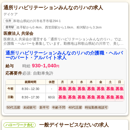
通所リハビリテーションみんなのリハの求人
デイケア
住所
和歌山県紀の川市名手市場294-1
最寄駅
名手駅から0.4km、西笠田駅から1.6km、粉河駅から3.1km
医療法人 共栄会
医療法人 共栄会が運営する「通所リハビリテーションみんなのリハ」では、
介護職・ヘルパーを募集しています。勤務地は和歌山県紀の川市で、美しい
自然に囲まれた環境です。初任者研修（旧ヘルパー2級）資格をお持ちの方で
あれば、経験不問で、パート・アルバイトとして働けます。地域の皆様に貢
通所リハビリテーションみんなのリハの介護職・ヘルパ
献しながら、やりがいのある仕事を始めませんか？今すぐご応募ください。
ーのパート・アルバイト求人
930
1,040
給与
時給
~
円
応募要件
必須: 自動車免許
就業時間
休憩
月
火
水
木
金
土
日
募集
募集
募集
募集
募集
募集
募集
午前
8:30
12:30
-
～
募集
募集
募集
募集
募集
募集
募集
日勤
8:30
17:30
60分
～
50代活躍
未経験可
新卒可
年齢不問
40代活躍
時短勤務相談可
一般デイサービスなだいの求人
ハローワーク含む