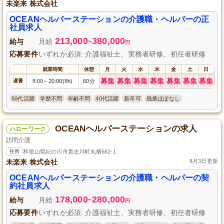
未楽来 株式会社
OCEANヘルパーステーションの介護職・ヘルパーの正
社員求人
213,000
380,000
給与
月給
~
円
応募要件
いずれか必須: 介護福祉士、実務者研修、初任者研修
就業時間
休憩
月
火
水
木
金
土
日
募集
募集
募集
募集
募集
募集
募集
遅番
8:00
20:00(8h)
60分
～
50代活躍
学歴不問
年齢不問
40代活躍
新卒可
残業ほぼなし
OCEANヘルパーステーションの求人
ハローワーク
訪問介護
住所
和歌山県紀の川市貴志川町丸栖662-1
未楽来 株式会社
8月3日更新
OCEANヘルパーステーションの介護職・ヘルパーの契
約社員求人
178,000
280,000
給与
月給
~
円
応募要件
いずれか必須: 介護福祉士、実務者研修、初任者研修