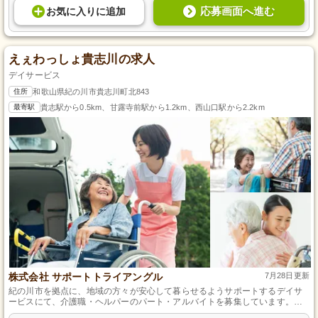
応募画面へ進む
お気に入り
に
追加
えぇわっしょ貴志川の求人
デイサービス
住所
和歌山県紀の川市貴志川町北843
最寄駅
貴志駅から0.5km、甘露寺前駅から1.2km、西山口駅から2.2km
株式会社 サポートトライアングル
7月28日更新
紀の川市を拠点に、地域の方々が安心して暮らせるようサポートするデイサ
ービスにて、介護職・ヘルパーのパート・アルバイトを募集しています。初
めて介護の仕事に挑戦する方も、丁寧な指導とサポートがあるため安心で