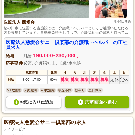
医療法人 慈愛会
8月4日更新
紀の川市に位置する当施設では、介護職・ヘルパーとしてご活躍いただける
方を募集しています。自動車免許をお持ちで、介護福祉士の資格を持ってい
る方、またはこれから学びたいという意欲のある方も歓迎しています。実務
未経験者でも入社後の研修で基礎からしっかり学ぶことができ、安心してス
医療法人慈愛会サニー倶楽部の介護職・ヘルパーの正社
タートできます。安定した正社員として、地域社会に貢献しながら一歩ずつ
員求人
キャリアアップしていくことが可能です。
190,000
230,000
給与
月給
~
円
応募要件
必須: 介護福祉士、自動車免許
就業時間
休憩
月
火
水
木
金
土
日
募集
募集
募集
募集
募集
定休
定休
日勤
8:00
17:00
60分
～
50代活躍
未経験可
40代活躍
学歴不問
新卒可
土日休み
応募画面へ進む
お気に入り
に
追加
医療法人慈愛会サニー倶楽部の求人
デイサービス