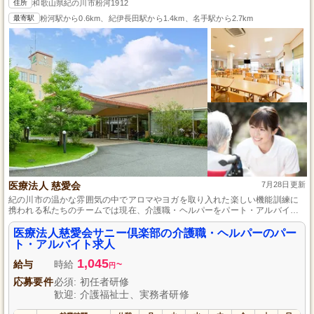
住所
和歌山県紀の川市粉河1912
最寄駅
粉河駅から0.6km、紀伊長田駅から1.4km、名手駅から2.7km
医療法人 慈愛会
7月28日更新
紀の川市の温かな雰囲気の中でアロマやヨガを取り入れた楽しい機能訓練に
携われる私たちのチームでは現在、介護職・ヘルパーをパート・アルバイト
で募集しています。経験の有無は問いません。土日祝日が休みで、勤務時間
や日数は相談に応じますので、プライベートとのバランスを大切にしつつ働
医療法人慈愛会サニー倶楽部の介護職・ヘルパーのパー
ける環境です。紀の川市にお住まいの方々への送迎や、入浴・食事介助、レ
ト・アルバイト求人
クリエーションの支援を通して、利用者さまに喜びとやすらぎを提供しまし
1,045
ょう。
給与
時給
~
円
応募要件
必須: 初任者研修
歓迎: 介護福祉士、実務者研修