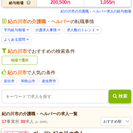
200,500
1,055
円
円
給与相場
紀の川市の介護職・ヘルパー求人の給与相場
紀の川市
の
介護職・ヘルパー
の転職事情
平均給与相場
介護求人事情
求人数のトレンド
よくある質問
紀の川市
でおすすめの検索条件
地域で選択
紀の川市
で人気の条件
岩出市
和歌山市
泉佐野市
検索
紀の川市
の
介護職・ヘルパー
の求人一覧
17
事業所
30
求人
おすすめ順
(1~30件)