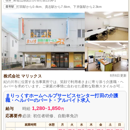
住所
和歌山県紀の川市打田1336-1
最寄駅
打田駅から0.4km、貴志駅から7.6km、下井阪駅から2.3km
株式会社 マリックス
8月6日更新
紀の川市に位置する当事業所では、笑顔で利用者さまに寄り添う介護職・ヘ
ルパーを求めています。ご家庭の事情に合わせた柔軟な勤務スタイルが可能
で、初任者研修の資格があれば未経験者も大歓迎です。利用者さまの日常生
活を支えるやりがいのある仕事を、私たちと一緒に始めてみませんか。
まりっくすホームヘルプサービスセンター打田の介護
職・ヘルパーのパート・アルバイト求人
1,280
1,850
給与
時給
~
円
応募要件
必須: 初任者研修、自動車免許
就業時間
休憩
月
火
水
木
金
土
日