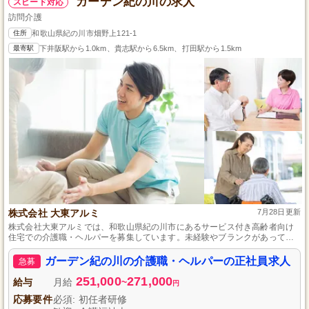
ガーデン紀の川の求人
スピード対応
訪問介護
住所
和歌山県紀の川市畑野上121-1
最寄駅
下井阪駅から1.0km、貴志駅から6.5km、打田駅から1.5km
株式会社 大東アルミ
7月28日更新
株式会社大東アルミでは、和歌山県紀の川市にあるサービス付き高齢者向け
住宅での介護職・ヘルパーを募集しています。未経験やブランクがあっても
安心のサポート体制が整っており、夜勤を含むシフト制勤務が特徴です。介
護職員初任者研修修了者や介護福祉士歓迎、資格手当も充実。安定した年間
ガーデン紀の川の介護職・ヘルパーの正社員求人
急募
休日105日、福利厚生も完備しています。働きやすい環境で、あなたのスキル
を活かしてみませんか？
251,000
271,000
給与
月給
~
円
応募要件
必須: 初任者研修