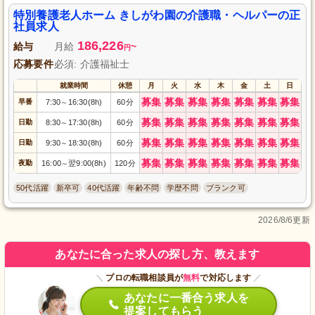
特別養護老人ホーム きしがわ園の介護職・ヘルパーの正
社員求人
186,226
給与
月給
~
円
応募要件
必須: 介護福祉士
就業時間
休憩
月
火
水
木
金
土
日
募集
募集
募集
募集
募集
募集
募集
早番
7:30
16:30(8h)
60分
～
募集
募集
募集
募集
募集
募集
募集
日勤
8:30
17:30(8h)
60分
～
募集
募集
募集
募集
募集
募集
募集
日勤
9:30
18:30(8h)
60分
～
募集
募集
募集
募集
募集
募集
募集
夜勤
16:00
翌9:00(8h)
120分
～
50代活躍
新卒可
40代活躍
年齢不問
学歴不問
ブランク可
2026/8/6更新
あなたに合った求人の探し方、教えます
＼
プロの転職相談員が
無料
で対応します
／
あなたに一番合う求人を
提案してもらう