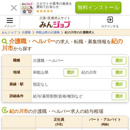
スカウトや選考の連絡を
無料インストール
通知でお知らせ
介護･医療求人サイト
メニュー
ログインする
みんジョブ
介護職
和歌山県の介護職
紀の川市の介護職求人
介護職・ヘルパー
紀の
の求人・転職・募集情報を
川市
から探す
職種
介護職・ヘルパー
選択
地域
和歌山県
選択
紀の川市
選択
路線・駅
指定なし
選択
詳細条件
給与/雇用形態/資格/種別など
選択
紀の川市
の介護職・ヘルパー求人の給与相場
正社員
パート・アルバイト
(月収)
(時給)