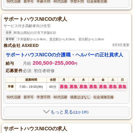
50代活躍
新卒可
年齢不問
40代活躍
学歴不問
社会保険完備
サポートハウスNICOの求人
サービス付き高齢者向け住宅
住所
和歌山県紀の川市下井阪610
最寄駅
下井阪駅から0.4km、貴志駅から6.0km、岩出駅から1.6km
株式会社 ASXEED
8月3日更新
サポートハウスNICOの介護職・ヘルパーの正社員求人
200,500
255,000
給与
月給
~
円
応募要件
必須: 初任者研修
就業時間
休憩
月
火
水
木
金
土
日
募集
募集
募集
募集
募集
募集
募集
早番
7:00
19:00(8h)
60分
～
50代活躍
新卒可
学歴不問
40代活躍
残業ほぼなし
社会保険完備
もっと見る
(ほか1件)
サポートハウスNICOの求人