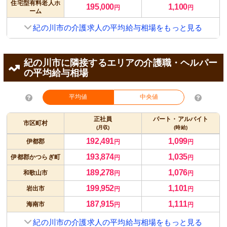
住宅型有料老人ホ
195,000
1,100
円
円
ーム
紀の川市の介護求人の平均給与相場をもっと見る
紀の川市に隣接するエリアの介護職・ヘルパー
の平均給与相場
平均値
中央値
正社員
パート・アルバイト
市区町村
(月収)
(時給)
192,491
1,099
伊都郡
円
円
193,874
1,035
伊都郡かつらぎ町
円
円
189,278
1,076
和歌山市
円
円
199,952
1,101
岩出市
円
円
187,915
1,111
海南市
円
円
紀の川市の介護求人の平均給与相場をもっと見る