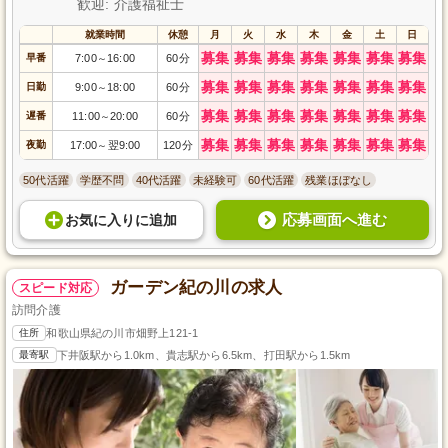
歓迎: 介護福祉士
就業時間
休憩
月
火
水
木
金
土
日
募集
募集
募集
募集
募集
募集
募集
早番
7:00
16:00
60分
～
募集
募集
募集
募集
募集
募集
募集
日勤
9:00
18:00
60分
～
募集
募集
募集
募集
募集
募集
募集
遅番
11:00
20:00
60分
～
募集
募集
募集
募集
募集
募集
募集
夜勤
17:00
翌9:00
120分
～
50代活躍
学歴不問
40代活躍
未経験可
60代活躍
残業ほぼなし
応募画面へ進む
お気に入り
に
追加
ガーデン紀の川の求人
スピード対応
訪問介護
住所
和歌山県紀の川市畑野上121-1
最寄駅
下井阪駅から1.0km、貴志駅から6.5km、打田駅から1.5km