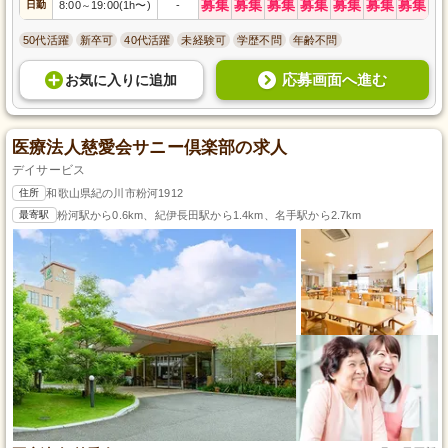
募集
募集
募集
募集
募集
募集
募集
日勤
8:00
19:00(1h〜)
-
～
50代活躍
新卒可
40代活躍
未経験可
学歴不問
年齢不問
応募画面へ進む
お気に入り
に
追加
医療法人慈愛会サニー倶楽部の求人
デイサービス
住所
和歌山県紀の川市粉河1912
最寄駅
粉河駅から0.6km、紀伊長田駅から1.4km、名手駅から2.7km