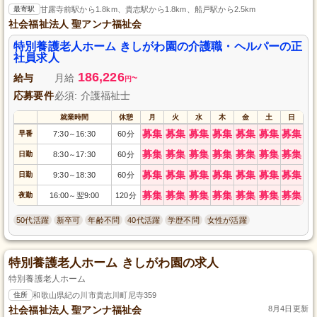
最寄駅
甘露寺前駅から1.8km、貴志駅から1.8km、船戸駅から2.5km
社会福祉法人 聖アンナ福祉会
特別養護老人ホーム きしがわ園の介護職・ヘルパーの正
社員求人
186,226
給与
月給
~
円
応募要件
必須: 介護福祉士
就業時間
休憩
月
火
水
木
金
土
日
募集
募集
募集
募集
募集
募集
募集
早番
7:30
16:30
60分
～
募集
募集
募集
募集
募集
募集
募集
日勤
8:30
17:30
60分
～
募集
募集
募集
募集
募集
募集
募集
日勤
9:30
18:30
60分
～
募集
募集
募集
募集
募集
募集
募集
夜勤
16:00
翌9:00
120分
～
50代活躍
新卒可
年齢不問
40代活躍
学歴不問
女性が活躍
特別養護老人ホーム きしがわ園の求人
特別養護老人ホーム
住所
和歌山県紀の川市貴志川町尼寺359
社会福祉法人 聖アンナ福祉会
8月4日更新