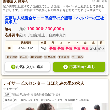
医療法人 慈愛会
7月28日更新
紀の川市に位置する介護施設では、介護職・ヘルパーを正社員として募集し
ております。介護福祉士の資格と自動車免許をお持ちであれば未経験でも大
歓迎です。地域に根差し、医療と福祉の幅広いサービスを提供する当施設
で、入浴・食事介助などの介護業務全般に加え、レクリエーションや送迎業
医療法人慈愛会サニー倶楽部の介護職・ヘルパーの正社
務も担っていただきます。働きやすい環境も魅力の一つで、ほぼ残業なし、
員求人
土日祝日休みでプライベートを大切にできる点もおすすめです。
190,000
230,000
給与
月給
~
円
応募要件
必須: 介護福祉士、自動車免許
就業時間
休憩
月
火
水
木
金
土
日
募集
募集
募集
募集
募集
定休
定休
日勤
8:00
17:00
60分
～
50代活躍
新卒可
40代活躍
学歴不問
未経験可
土日休み
応募画面へ進む
お気に入り
に
追加
デイサービスセンター ほほえみの里の求人
デイサービス
住所
和歌山県紀の川市貴志川町長山277-108
最寄駅
西山口駅から0.3km、貴志駅から2.2km、和歌山駅から9.3km