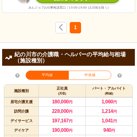
みんジョブお仕事相談窓口｜10:00-19:00 (土日祝を除く)
1
紀の川市の介護職・ヘルパーの平均給与相場
（施設種別）
平均値
中央値
正社員
パート・アルバイト
施設種別
(月収)
(時給)
180,000
1,060
居宅介護支援
円
円
228,000
1,214
訪問介護
円
円
197,167
1,041
デイサービス
円
円
190,000
940
デイケア
円
円