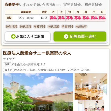
応募要件
いずれか必須: 介護福祉士、実務者研修、初任者研修
就業時間
休憩
月
火
水
木
金
土
日
募集
募集
募集
募集
募集
募集
募集
日勤
9:00
18:00
60分
～
60代活躍
50代活躍
年齢不問
40代活躍
学歴不問
未経験可
応募画面へ進む
お気に入り
に
追加
医療法人慈愛会サニー倶楽部の求人
デイケア
住所
和歌山県紀の川市粉河1912
最寄駅
粉河駅から0.6km、紀伊長田駅から1.4km、名手駅から2.7km