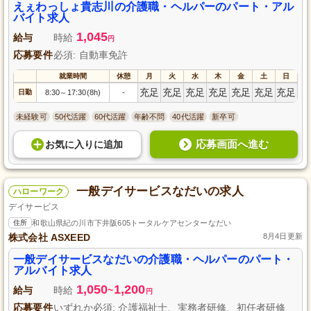
す。シフト制で週末休み、交通費の支給やマイカー通勤も可能で、働く環境
えぇわっしょ貴志川の介護職・ヘルパーのパート・アル
としても理想的です。地域に根ざした活動を通じて、ご利用者さまの充実し
バイト求人
た毎日を支えませんか。
1,045
給与
時給
円
応募要件
必須: 自動車免許
就業時間
休憩
月
火
水
木
金
土
日
充足
充足
充足
充足
充足
充足
充足
日勤
8:30
17:30(8h)
-
～
未経験可
50代活躍
60代活躍
年齢不問
40代活躍
新卒可
応募画面へ進む
お気に入り
に
追加
一般デイサービスなだいの求人
ハローワーク
デイサービス
住所
和歌山県紀の川市下井阪605トータルケアセンターなだい
株式会社 ASXEED
8月4日更新
一般デイサービスなだいの介護職・ヘルパーのパート・
アルバイト求人
1,050
1,200
給与
時給
~
円
応募要件
いずれか必須: 介護福祉士、実務者研修、初任者研修