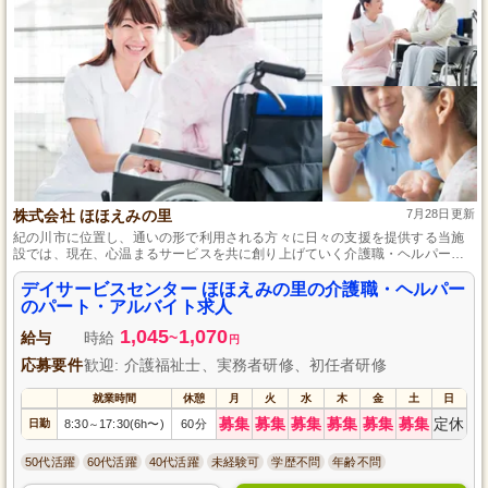
株式会社 ほほえみの里
7月28日更新
紀の川市に位置し、通いの形で利用される方々に日々の支援を提供する当施
設では、現在、心温まるサービスを共に創り上げていく介護職・ヘルパーの
方を募集中です。未経験でも歓迎で、親切丁寧な指導があるため、安心して
スタートできます。また、頑張りは資格手当や昇給・賞与という形でしっか
デイサービスセンター ほほえみの里の介護職・ヘルパー
り評価し、長期的なキャリア形成を全力でサポートしています。
のパート・アルバイト求人
1,045
1,070
給与
時給
~
円
応募要件
歓迎: 介護福祉士、実務者研修、初任者研修
就業時間
休憩
月
火
水
木
金
土
日
募集
募集
募集
募集
募集
募集
定休
日勤
8:30
17:30(6h〜)
60分
～
50代活躍
60代活躍
40代活躍
未経験可
学歴不問
年齢不問