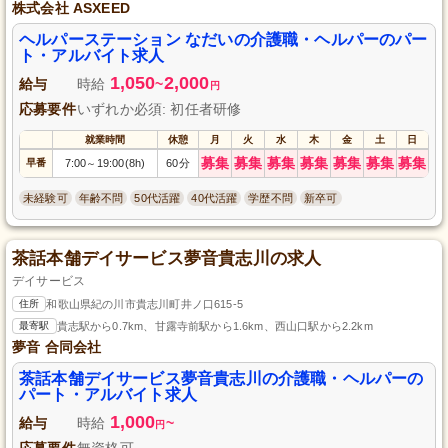
株式会社 ASXEED
ヘルパーステーション なだいの介護職・ヘルパーのパー
ト・アルバイト求人
1,050
2,000
給与
時給
~
円
応募要件
いずれか必須: 初任者研修
就業時間
休憩
月
火
水
木
金
土
日
募集
募集
募集
募集
募集
募集
募集
早番
7:00
19:00(8h)
60分
～
未経験可
年齢不問
50代活躍
40代活躍
学歴不問
新卒可
茶話本舗デイサービス夢音貴志川の求人
デイサービス
住所
和歌山県紀の川市貴志川町井ノ口615-5
最寄駅
貴志駅から0.7km、甘露寺前駅から1.6km、西山口駅から2.2km
夢音 合同会社
茶話本舗デイサービス夢音貴志川の介護職・ヘルパーの
パート・アルバイト求人
1,000
給与
時給
~
円
応募要件
無資格可