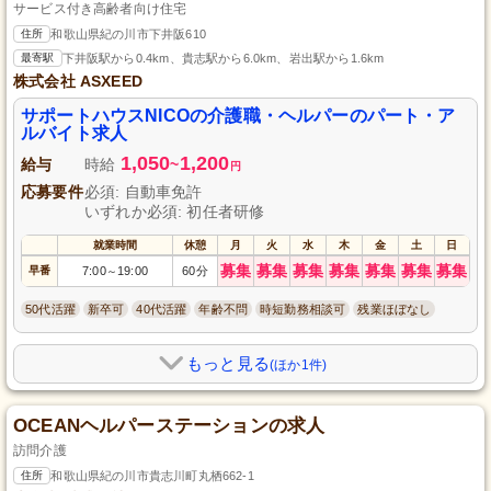
サービス付き高齢者向け住宅
住所
和歌山県紀の川市下井阪610
最寄駅
下井阪駅から0.4km、貴志駅から6.0km、岩出駅から1.6km
株式会社 ASXEED
サポートハウスNICOの介護職・ヘルパーのパート・ア
ルバイト求人
1,050
1,200
給与
時給
~
円
応募要件
必須: 自動車免許
いずれか必須: 初任者研修
就業時間
休憩
月
火
水
木
金
土
日
募集
募集
募集
募集
募集
募集
募集
早番
7:00
19:00
60分
～
50代活躍
新卒可
40代活躍
年齢不問
時短勤務相談可
残業ほぼなし
もっと見る
(ほか1件)
OCEANヘルパーステーションの求人
訪問介護
住所
和歌山県紀の川市貴志川町丸栖662-1