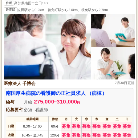
住所
高知県南国市立田1180
最寄駅
立田駅から0.2km、後免町駅から2.0km、後免駅から2.7km
医療法人 千博会
7月30日更新
南国厚生病院の看護師の正社員求人 （病棟）
275,000
310,000
給与
月給
~
円
応募要件
必須: 看護師
就業時間
休憩
月
火
水
木
金
土
日
募集
募集
募集
募集
募集
募集
募集
日勤
8:30
17:00
60分
～
募集
募集
募集
募集
募集
募集
募集
夜勤
16:45
翌8:45
120分
～