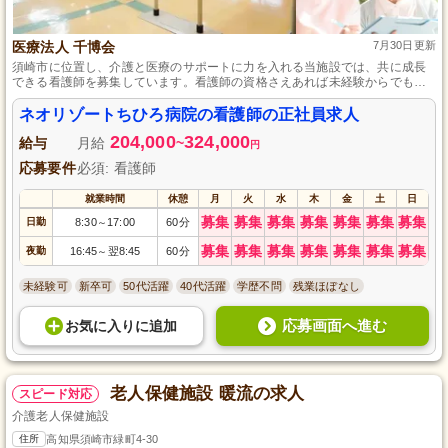
医療法人 千博会
7月30日更新
須崎市に位置し、介護と医療のサポートに力を入れる当施設では、共に成長
できる看護師を募集しています。看護師の資格さえあれば未経験からでも始
められ、充実した教育制度でスキルアップが見込めます。安定した収入とや
りがいのある職場でご活躍ください。
ネオリゾートちひろ病院の看護師の正社員求人
204,000
324,000
給与
月給
~
円
応募要件
必須: 看護師
就業時間
休憩
月
火
水
木
金
土
日
募集
募集
募集
募集
募集
募集
募集
日勤
8:30
17:00
60分
～
募集
募集
募集
募集
募集
募集
募集
夜勤
16:45
翌8:45
60分
～
未経験可
新卒可
50代活躍
40代活躍
学歴不問
残業ほぼなし
応募画面へ進む
お気に入り
に
追加
老人保健施設 暖流の求人
スピード対応
介護老人保健施設
住所
高知県須崎市緑町4-30