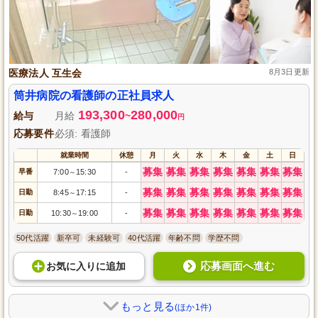
医療法人 互生会
8月3日更新
筒井病院の看護師の正社員求人
193,300
280,000
給与
月給
~
円
応募要件
必須: 看護師
就業時間
休憩
月
火
水
木
金
土
日
募集
募集
募集
募集
募集
募集
募集
早番
7:00
15:30
-
～
募集
募集
募集
募集
募集
募集
募集
日勤
8:45
17:15
-
～
募集
募集
募集
募集
募集
募集
募集
日勤
10:30
19:00
-
～
50代活躍
新卒可
未経験可
40代活躍
年齢不問
学歴不問
応募画面へ進む
お気に入り
に
追加
もっと見る
(ほか1件)