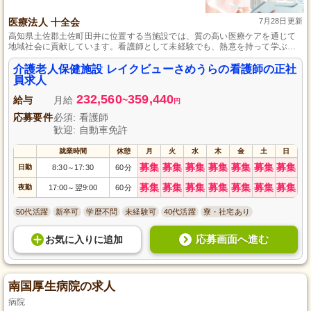
医療法人 十全会
7月28日更新
高知県土佐郡土佐町田井に位置する当施設では、質の高い医療ケアを通じて
地域社会に貢献しています。看護師として未経験でも、熱意を持って学ぶ意
欲があれば、プロフェッショナルへと成長できる支援が充実しております。
介護老人保健施設 レイクビューさめうらの看護師の正社
員求人
232,560
359,440
給与
月給
~
円
応募要件
必須: 看護師
歓迎: 自動車免許
就業時間
休憩
月
火
水
木
金
土
日
募集
募集
募集
募集
募集
募集
募集
日勤
8:30
17:30
60分
～
募集
募集
募集
募集
募集
募集
募集
夜勤
17:00
翌9:00
60分
～
50代活躍
新卒可
学歴不問
未経験可
40代活躍
寮・社宅あり
応募画面へ進む
お気に入り
に
追加
南国厚生病院の求人
病院