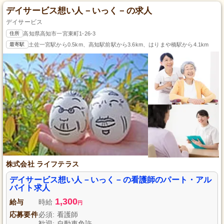
デイサービス想い人－いっく－の求人
デイサービス
住所
高知県高知市一宮東町1-26-3
最寄駅
土佐一宮駅から0.5km、高知駅前駅から3.6km、はりまや橋駅から4.1km
株式会社 ライフテラス
デイサービス想い人－いっく－の看護師のパート・アル
バイト求人
1,300
給与
時給
円
応募要件
必須: 看護師
歓迎: 自動車免許