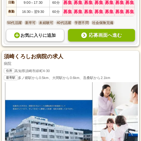
募集
募集
募集
募集
募集
募集
募集
日勤
9:00
17:30
60分
～
募集
募集
募集
募集
募集
募集
募集
夜勤
16:30
翌9:30
60分
～
50代活躍
新卒可
未経験可
40代活躍
学歴不問
社会保険完備
応募画面へ進む
お気に入り
に
追加
須崎くろしお病院の求人
病院
住所
高知県須崎市緑町4-30
最寄駅
多ノ郷駅から0.5km、大間駅から0.6km、吾桑駅から2.1km