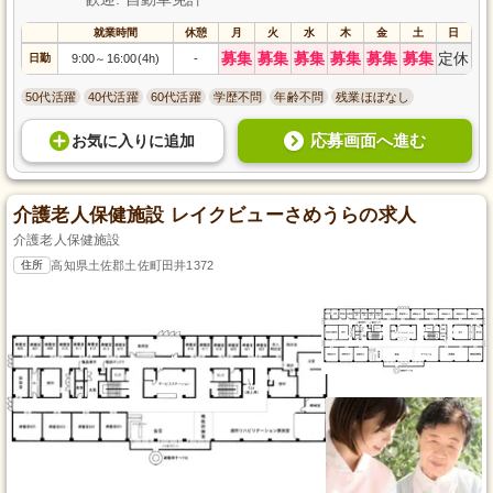
就業時間
休憩
月
火
水
木
金
土
日
募集
募集
募集
募集
募集
募集
定休
日勤
9:00
16:00(4h)
-
～
50代活躍
40代活躍
60代活躍
学歴不問
年齢不問
残業ほぼなし
応募画面へ進む
お気に入り
に
追加
介護老人保健施設 レイクビューさめうらの求人
介護老人保健施設
住所
高知県土佐郡土佐町田井1372