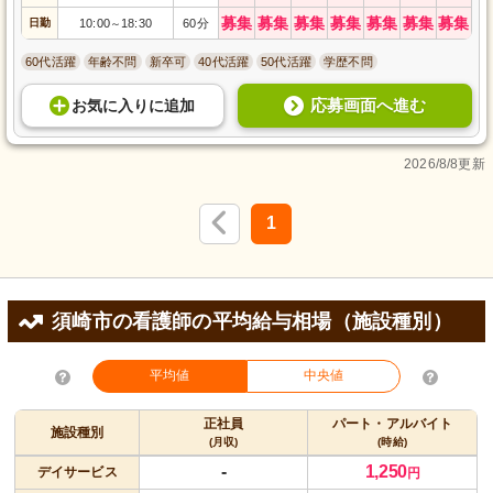
募集
募集
募集
募集
募集
募集
募集
日勤
10:00
18:30
60分
～
60代活躍
年齢不問
新卒可
40代活躍
50代活躍
学歴不問
応募画面へ進む
お気に入り
に
追加
2026/8/8更新
1
須崎市の看護師の平均給与相場（施設種別）
平均値
中央値
正社員
パート・アルバイト
施設種別
(月収)
(時給)
-
1,250
デイサービス
円