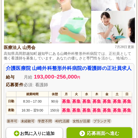
医療法人 山秀会
7月28日更新
高知県高岡郡越知町越知甲にある山﨑外科整形外科病院では、正社員として
働く看護師を募集しています。あなたの優しさと専門性を活かし、地域の患
者様の健康を支えませんか。未経験歓迎。研修とフォローアップ体制が充実
しており、段階的にスキルアップ可能。自然に囲まれた環境で、仕事とプラ
介護医療院 山崎外科整形外科病院の看護師の正社員求人
イベートのバランスを大切にしながら働けます。意味のある医療キャリアを
193,000
256,000
私たちと共に築きましょう。
給与
月給
~
円
応募要件
必須: 看護師
就業時間
休憩
月
火
水
木
金
土
日
募集
募集
募集
募集
募集
募集
募集
日勤
8:30
17:00
90分
～
募集
募集
募集
募集
募集
募集
募集
夜勤
16:30
翌9:00
150分
～
新卒可
未経験可
学歴不問
40代活躍
女性が活躍
ブランク可
応募画面へ進む
お気に入り
に
追加