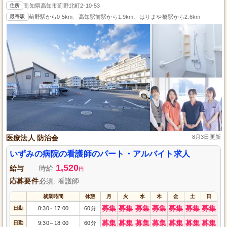
住所
高知県高知市薊野北町2-10-53
最寄駅
薊野駅から0.5km、高知駅前駅から1.9km、はりまや橋駅から2.6km
医療法人 防治会
8月3日更新
いずみの病院の看護師のパート・アルバイト求人
1,520
給与
時給
円
応募要件
必須: 看護師
就業時間
休憩
月
火
水
木
金
土
日
募集
募集
募集
募集
募集
募集
募集
日勤
8:30
17:00
60分
～
募集
募集
募集
募集
募集
募集
募集
日勤
9:30
18:00
60分
～