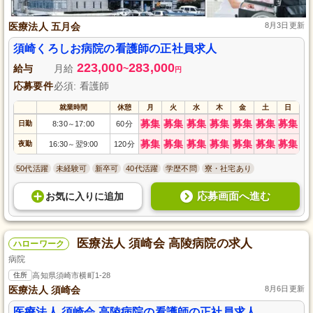
医療法人 五月会
8月3日更新
須崎くろしお病院の看護師の正社員求人
223,000
283,000
給与
月給
~
円
応募要件
必須: 看護師
就業時間
休憩
月
火
水
木
金
土
日
募集
募集
募集
募集
募集
募集
募集
日勤
8:30
17:00
60分
～
募集
募集
募集
募集
募集
募集
募集
夜勤
16:30
翌9:00
120分
～
50代活躍
未経験可
新卒可
40代活躍
学歴不問
寮・社宅あり
応募画面へ進む
お気に入り
に
追加
医療法人 須崎会 高陵病院の求人
ハローワーク
病院
住所
高知県須崎市横町1-28
医療法人 須崎会
8月6日更新
医療法人 須崎会 高陵病院の看護師の正社員求人