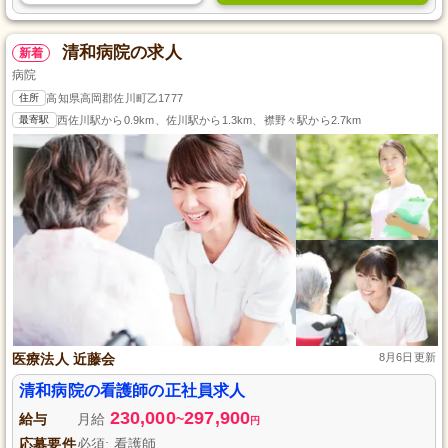
清和病院の求人
新着
病院
住所
高知県高岡郡佐川町乙1777
最寄駅
西佐川駅から0.9km、佐川駅から1.3km、襟野々駅から2.7km
医療法人 近藤会
8月6日更新
清和病院の看護師の正社員求人
230,000
297,900
給与
月給
~
円
応募要件
必須: 看護師