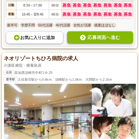
募集
募集
募集
募集
募集
募集
募集
日勤
8:30
17:00
60分
～
募集
募集
募集
募集
募集
募集
募集
夜勤
16:45
翌8:45
60分
～
新卒可
学歴不問
50代活躍
40代活躍
女性が活躍
残業ほぼなし
応募画面へ進む
お気に入り
に
追加
ネオリゾートちひろ病院の求人
介護医療院・療養病床
住所
高知県須崎市中町1-6-25
最寄駅
土佐新荘駅から0.6km、須崎駅から1.0km、大間駅から2.1km