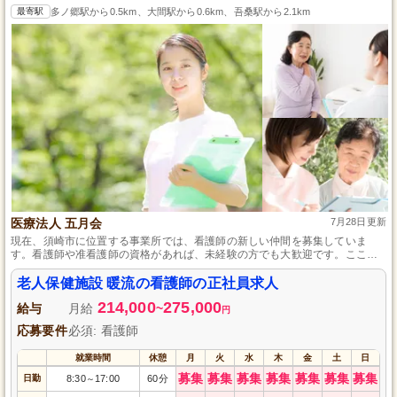
最寄駅
多ノ郷駅から0.5km、大間駅から0.6km、吾桑駅から2.1km
医療法人 五月会
7月28日更新
現在、須崎市に位置する事業所では、看護師の新しい仲間を募集していま
す。看護師や准看護師の資格があれば、未経験の方でも大歓迎です。ここで
は、昇給や賞与の制度が整っており、年間休日は120日とプライベートも充実
させながら、やりがいを感じて働くことができます。
老人保健施設 暖流の看護師の正社員求人
214,000
275,000
給与
月給
~
円
応募要件
必須: 看護師
就業時間
休憩
月
火
水
木
金
土
日
募集
募集
募集
募集
募集
募集
募集
日勤
8:30
17:00
60分
～