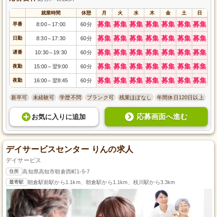
就業時間
休憩
月
火
水
木
金
土
日
募集
募集
募集
募集
募集
募集
募集
早番
8:00
17:00
60分
～
募集
募集
募集
募集
募集
募集
募集
日勤
8:30
17:30
60分
～
募集
募集
募集
募集
募集
募集
募集
遅番
10:30
19:30
60分
～
募集
募集
募集
募集
募集
募集
募集
夜勤
15:00
翌9:00
60分
～
募集
募集
募集
募集
募集
募集
募集
夜勤
16:00
翌8:45
60分
～
新卒可
未経験可
学歴不問
ブランク可
残業ほぼなし
年間休日120日以上
応募画面へ進む
お気に入り
に
追加
デイサービスセンター りんの求人
デイサービス
住所
高知県高知市朝倉西町1-5-7
最寄駅
朝倉駅前駅から1.1km、朝倉駅から1.1km、枝川駅から3.3km