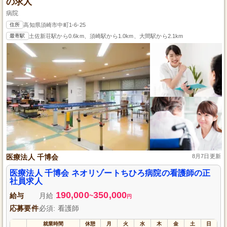
の求人
病院
住所
高知県須崎市中町1-6-25
最寄駅
土佐新荘駅から0.6km、須崎駅から1.0km、大間駅から2.1km
医療法人 千博会
8月7日更新
医療法人 千博会 ネオリゾートちひろ病院の看護師の正
社員求人
190,000
350,000
給与
月給
~
円
応募要件
必須: 看護師
就業時間
休憩
月
火
水
木
金
土
日