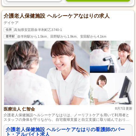
介護老人保健施設 ヘルシーケアなはりの求人
デイケア
住所
高知県安芸郡奈半利町乙3740-1
最寄駅
奈半利駅から1.5km、田野駅から1.9km、安田駅から4.1km
医療法人 仁智会
8月7日更新
介護老人保健施設ヘルシーケアなはりは、ノーリフトケアを用いて利用者と
スタッフの身体を守りながら、自宅復帰支援と自立支援に取り組んでおり、
子育て中の方でも託児所利用可能で、安心して働ける環境を提供していま
す。
介護老人保健施設 ヘルシーケアなはりの看護師のパー
ト・アルバイト求人