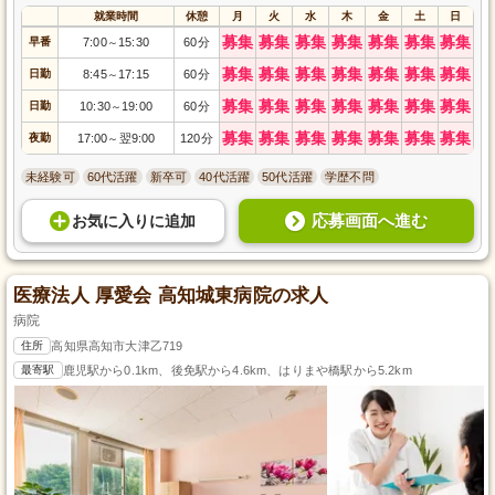
就業時間
休憩
月
火
水
木
金
土
日
募集
募集
募集
募集
募集
募集
募集
早番
7:00
15:30
60分
～
募集
募集
募集
募集
募集
募集
募集
日勤
8:45
17:15
60分
～
募集
募集
募集
募集
募集
募集
募集
日勤
10:30
19:00
60分
～
募集
募集
募集
募集
募集
募集
募集
夜勤
17:00
翌9:00
120分
～
未経験可
60代活躍
新卒可
40代活躍
50代活躍
学歴不問
応募画面へ進む
お気に入り
に
追加
医療法人 厚愛会 高知城東病院の求人
病院
住所
高知県高知市大津乙719
最寄駅
鹿児駅から0.1km、後免駅から4.6km、はりまや橋駅から5.2km