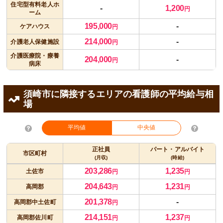
住宅型有料老人ホ
-
1,200
円
ーム
195,000
-
ケアハウス
円
214,000
-
介護老人保健施設
円
介護医療院・療養
204,000
-
円
病床
須崎市に隣接するエリアの看護師の平均給与相
場
平均値
中央値
正社員
パート・アルバイト
市区町村
(月収)
(時給)
203,286
1,235
土佐市
円
円
204,643
1,231
高岡郡
円
円
201,378
-
高岡郡中土佐町
円
214,151
1,237
高岡郡佐川町
円
円