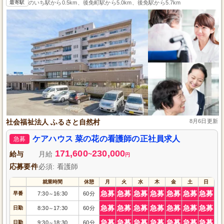
最寄駅
のいち駅から0.5km、後免町駅から5.0km、後免駅から5.7km
社会福祉法人 ふるさと自然村
8月6日更新
ケアハウス 菜の花の看護師の正社員求人
急募
171,600
230,000
給与
月給
~
円
応募要件
必須: 看護師
就業時間
休憩
月
火
水
木
金
土
日
急募
急募
急募
急募
急募
急募
急募
早番
7:30
16:30
60分
～
急募
急募
急募
急募
急募
急募
急募
日勤
8:30
17:30
60分
～
急募
急募
急募
急募
急募
急募
急募
日勤
9:30
18:30
60分
～