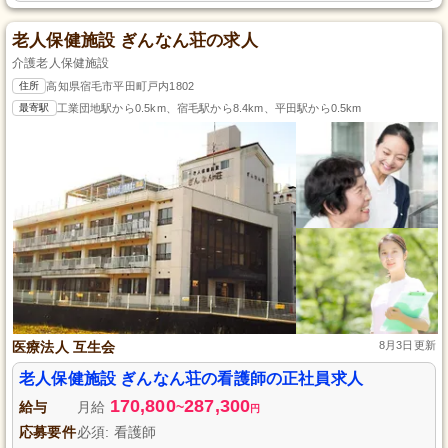
老人保健施設 ぎんなん荘の求人
介護老人保健施設
住所
高知県宿毛市平田町戸内1802
最寄駅
工業団地駅から0.5km、宿毛駅から8.4km、平田駅から0.5km
医療法人 互生会
8月3日更新
老人保健施設 ぎんなん荘の看護師の正社員求人
170,800
287,300
給与
月給
~
円
応募要件
必須: 看護師