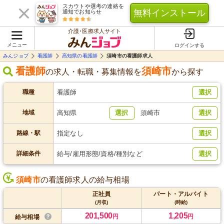
スカウトや選考の連絡を
無料インストール
通知でお知らせ
介護･医療求人サイト
メニュー
ログインする
みんジョブ
看護師
高知県の看護師
須崎市の看護師求人
看護師
須崎市
の求人・転職・募集情報を
から探す
職種
看護師
選択
地域
高知県
選択
須崎市
選択
路線・駅
指定なし
選択
詳細条件
給与/雇用形態/資格/種別など
選択
須崎市
の看護師求人の給与相場
正社員
パート・アルバイト
(月収)
(時給)
201,500
1,205
円
円
給与相場