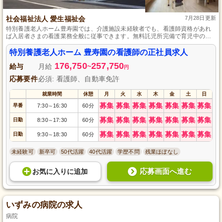
社会福祉法人 愛生福祉会
7月28日更新
特別養護老人ホーム豊寿園では、介護施設未経験者でも、看護師資格があれ
ば入居者さまの看護業務全般に従事できます。無料託児所完備で育児中の方
も安心、育児休暇や介護休暇の取得実績もあり、ライフステージ変化でも仕
事を続けられます。地域貢献とともに発展する社会福祉法人愛生福祉会が運
特別養護老人ホーム 豊寿園の看護師の正社員求人
営しています。
176,750
257,750
給与
月給
~
円
応募要件
必須: 看護師、自動車免許
就業時間
休憩
月
火
水
木
金
土
日
募集
募集
募集
募集
募集
募集
募集
早番
7:30
16:30
60分
～
募集
募集
募集
募集
募集
募集
募集
日勤
8:30
17:30
60分
～
募集
募集
募集
募集
募集
募集
募集
日勤
9:30
18:30
60分
～
未経験可
新卒可
50代活躍
40代活躍
学歴不問
残業ほぼなし
応募画面へ進む
お気に入り
に
追加
いずみの病院の求人
病院