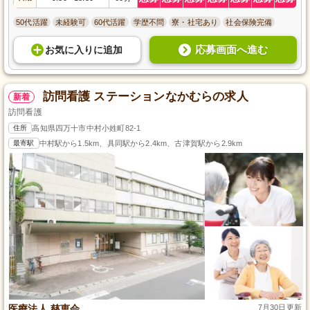
50代活躍
未経験可
60代活躍
学歴不問
寮・社宅あり
社会保険完備
応募画面へ進む
お気に入り
に
追加
訪問看護 ステーションなかむらの求人
新着
訪問看護
住所
高知県四万十市中村小姓町82-1
最寄駅
中村駅から1.5km、具同駅から2.4km、古津賀駅から2.9km
医療法人 慈恵会
7月30日更新