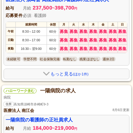
237,500
398,700
給与
月給
~
円
応募要件
必須: 看護師
就業時間
休憩
月
火
水
木
金
土
日
募集
募集
募集
募集
募集
募集
募集
午前
8:30
12:00
60分
～
募集
募集
募集
募集
募集
募集
募集
日勤
8:30
17:00
60分
～
募集
募集
募集
募集
募集
募集
募集
夜勤
16:30
翌9:00
60分
～
未経験可
学歴不問
社会保険完備
転勤なし
残業ほぼなし
週休2日
もっと見る
(ほか1件)
一陽病院の求人
ハローワーク含む
病院
住所
高知県須崎市赤崎町9-3
医療法人 南江会
8月6日更新
一陽病院の看護師の正社員求人
184,000
219,000
給与
月給
~
円