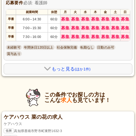
応募要件
必須: 看護師
就業時間
休憩
月
火
水
木
金
土
日
募集
募集
募集
募集
募集
募集
募集
早番
6:00
14:30
60分
～
募集
募集
募集
募集
募集
募集
募集
早番
7:00
15:30
60分
～
募集
募集
募集
募集
募集
募集
募集
早番
7:30
16:00
60分
～
未経験可
年間休日120日以上
社会保険完備
転勤なし
日勤のみ可
賞与あり
もっと見る
(ほか1件)
この条件でお探しの方は
こんな
求人
も見ています！
ケアハウス 菜の花の求人
ケアハウス
住所
高知県香南市野市町東野1632-3