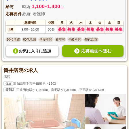
1,100
1,400
給与
時給
~
円
応募要件
必須: 看護師
就業時間
休憩
月
火
水
木
金
土
日
募集
募集
募集
募集
募集
募集
募集
日勤
9:00
16:00
60分
～
50代活躍
60代活躍
学歴不問
新卒可
年齢不問
40代活躍
応募画面へ進む
お気に入り
に
追加
筒井病院の求人
病院
住所
高知県宿毛市平田町戸内1802
最寄駅
工業団地駅から0.5km、宿毛駅から8.4km、平田駅から0.5km