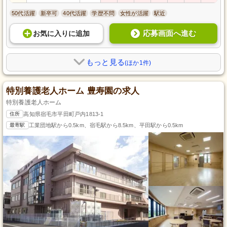
50代活躍
新卒可
40代活躍
学歴不問
女性が活躍
駅近
応募画面へ進む
お気に入り
に
追加
もっと見る
(ほか1件)
特別養護老人ホーム 豊寿園の求人
特別養護老人ホーム
住所
高知県宿毛市平田町戸内1813-1
最寄駅
工業団地駅から0.5km、宿毛駅から8.5km、平田駅から0.5km