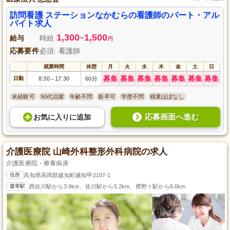
訪問看護 ステーションなかむらの看護師のパート・アル
バイト求人
1,300
1,500
給与
時給
~
円
応募要件
必須: 看護師
就業時間
休憩
月
火
水
木
金
土
日
募集
募集
募集
募集
募集
募集
募集
日勤
8:30
17:30
60分
～
未経験可
50代活躍
年齢不問
新卒可
学歴不問
残業ほぼなし
応募画面へ進む
お気に入り
に
追加
介護医療院 山崎外科整形外科病院の求人
介護医療院・療養病床
住所
高知県高岡郡越知町越知甲2107-1
最寄駅
西佐川駅から3.9km、佐川駅から5.2km、襟野々駅から6.6km