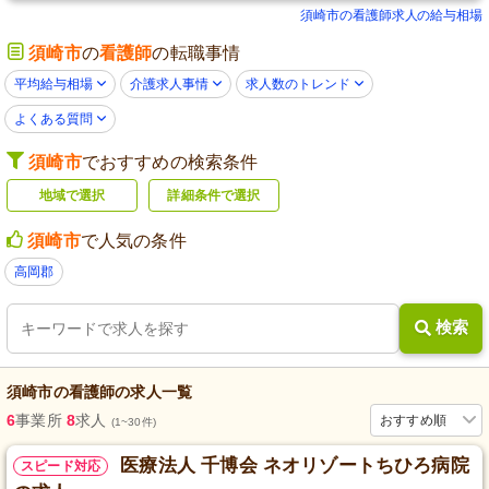
須崎市の看護師求人の給与相場
須崎市
の
看護師
の転職事情
平均給与相場
介護求人事情
求人数のトレンド
よくある質問
須崎市
でおすすめの検索条件
地域で選択
詳細条件で選択
須崎市
で人気の条件
高岡郡
検索
須崎市
の
看護師
の求人一覧
6
事業所
8
求人
おすすめ順
(1~30件)
医療法人 千博会 ネオリゾートちひろ病院
スピード対応