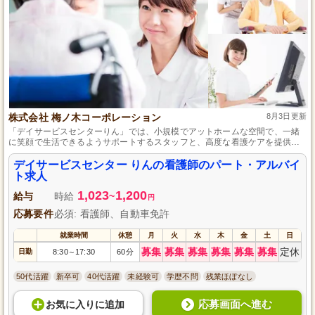
株式会社 梅ノ木コーポレーション
8月3日更新
「デイサービスセンターりん」では、小規模でアットホームな空間で、一緒
に笑顔で生活できるようサポートするスタッフと、高度な看護ケアを提供し
ています。
デイサービスセンター りんの看護師のパート・アルバイ
ト求人
1,023
1,200
給与
時給
~
円
応募要件
必須: 看護師、自動車免許
就業時間
休憩
月
火
水
木
金
土
日
募集
募集
募集
募集
募集
募集
定休
日勤
8:30
17:30
60分
～
50代活躍
新卒可
40代活躍
未経験可
学歴不問
残業ほぼなし
応募画面へ進む
お気に入り
に
追加