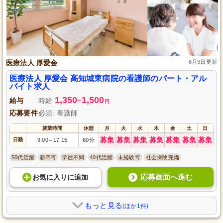
医療法人 厚愛会
8月3日更新
医療法人 厚愛会 高知城東病院の看護師のパート・アル
バイト求人
1,350
1,500
給与
時給
~
円
応募要件
必須: 看護師
就業時間
休憩
月
火
水
木
金
土
日
募集
募集
募集
募集
募集
募集
募集
日勤
9:00
17:15
60分
～
50代活躍
新卒可
学歴不問
40代活躍
未経験可
社会保険完備
応募画面へ進む
お気に入り
に
追加
もっと見る
(ほか1件)