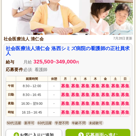
社会医療法人 清仁会
7月28日更新
社会医療法人清仁会 洛西シミズ病院の看護師の正社員求
人
325,500
349,000
給与
月給
~
円
応募要件
必須: 看護師
就業時間
休憩
月
火
水
木
金
土
日
募集
募集
募集
募集
募集
募集
募集
午前
8:30
12:00
-
～
募集
募集
募集
募集
募集
募集
募集
日勤
8:30
16:45
-
～
募集
募集
募集
募集
募集
募集
募集
夜勤
16:30
翌9:00
-
～
募集
募集
募集
募集
募集
募集
募集
時短
16:15
16:45
-
～
50代活躍
新卒可
60代活躍
学歴不問
年齢不問
未経験可
応募画面へ進む
お気に入り
に
追加