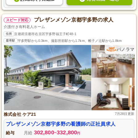
プレザンメゾン京都宇多野の求人
スピード対応
介護付き有料老人ホーム
住所
京都府京都市右京区宇多野福王子町48-1
最寄駅
宇多野駅から0.3km、撮影所前駅から1.7km、帷子ノ辻駅から1.8km
パノラマ
株式会社 ケア21
7月28日更新
プレザンメゾン京都宇多野の看護師の正社員求人
302,800
332,800
給与
月給
~
円