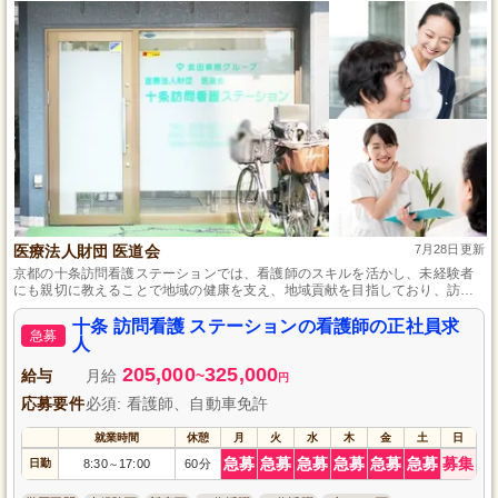
医療法人財団 医道会
7月28日更新
京都の十条訪問看護ステーションでは、看護師のスキルを活かし、未経験者
にも親切に教えることで地域の健康を支え、地域貢献を目指しており、訪問
看護としてのやりがいを感じられる環境です。
十条 訪問看護 ステーションの看護師の正社員求
急募
人
205,000
325,000
給与
月給
~
円
応募要件
必須: 看護師、自動車免許
就業時間
休憩
月
火
水
木
金
土
日
急募
急募
急募
急募
急募
急募
募集
日勤
8:30
17:00
60分
～