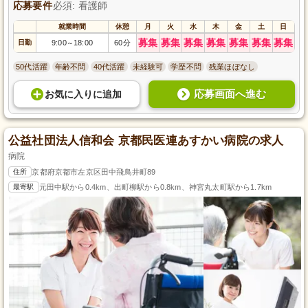
応募要件
必須: 看護師
就業時間
休憩
月
火
水
木
金
土
日
募集
募集
募集
募集
募集
募集
募集
日勤
9:00
18:00
60分
～
50代活躍
年齢不問
40代活躍
未経験可
学歴不問
残業ほぼなし
応募画面へ進む
お気に入り
に
追加
公益社団法人信和会 京都民医連あすかい病院の求人
病院
住所
京都府京都市左京区田中飛鳥井町89
最寄駅
元田中駅から0.4km、出町柳駅から0.8km、神宮丸太町駅から1.7km