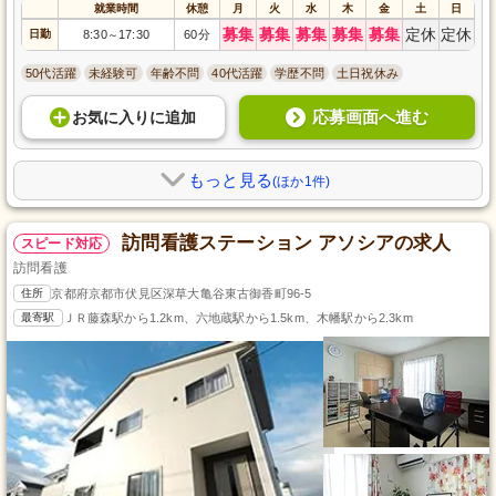
就業時間
休憩
月
火
水
木
金
土
日
募集
募集
募集
募集
募集
定休
定休
日勤
8:30
17:30
60分
～
50代活躍
未経験可
年齢不問
40代活躍
学歴不問
土日祝休み
応募画面へ進む
お気に入り
に
追加
もっと見る
(ほか1件)
訪問看護ステーション アソシアの求人
スピード対応
訪問看護
住所
京都府京都市伏見区深草大亀谷東古御香町96-5
最寄駅
ＪＲ藤森駅から1.2km、六地蔵駅から1.5km、木幡駅から2.3km