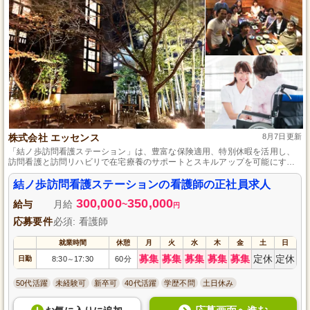
株式会社 エッセンス
8月7日更新
「結ノ歩訪問看護ステーション」は、豊富な保険適用、特別休暇を活用し、
訪問看護と訪問リハビリで在宅療養のサポートとスキルアップを可能にする
施設です。
結ノ歩訪問看護ステーションの看護師の正社員求人
300,000
350,000
給与
月給
~
円
応募要件
必須: 看護師
就業時間
休憩
月
火
水
木
金
土
日
募集
募集
募集
募集
募集
定休
定休
日勤
8:30
17:30
60分
～
50代活躍
未経験可
新卒可
40代活躍
学歴不問
土日休み