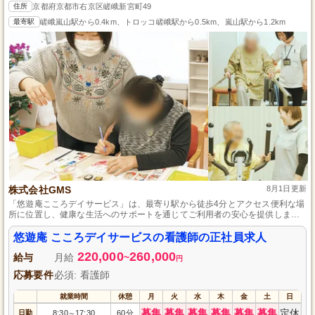
住所
京都府京都市右京区嵯峨新宮町49
最寄駅
嵯峨嵐山駅から0.4km、トロッコ嵯峨駅から0.5km、嵐山駅から1.2km
株式会社GMS
8月1日更新
「悠遊庵こころデイサービス」は、最寄り駅から徒歩4分とアクセス便利な場
所に位置し、健康な生活へのサポートを通じてご利用者の安心を提供しま
す。
悠遊庵 こころデイサービスの看護師の正社員求人
220,000
260,000
給与
月給
~
円
応募要件
必須: 看護師
就業時間
休憩
月
火
水
木
金
土
日
募集
募集
募集
募集
募集
募集
定休
日勤
8:30
17:30
60分
～