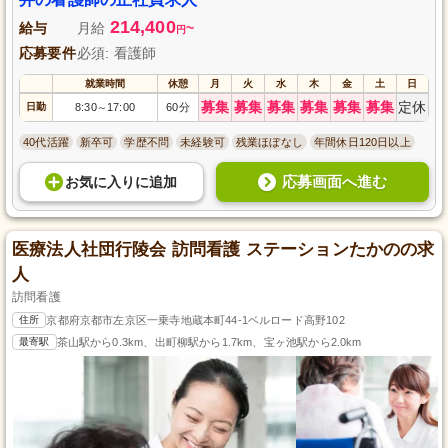
214,400
給与
月給
~
円
応募要件
必須: 看護師
就業時間
休憩
月
火
水
木
金
土
日
募集
募集
募集
募集
募集
募集
定休
日勤
8:30
17:00
60分
～
40代活躍
新卒可
学歴不問
未経験可
残業ほぼなし
年間休日120日以上
応募画面へ進む
お気に入り
に
追加
医療法人社団行陵会 訪問看護 ステーションたかのの求
人
訪問看護
住所
京都府京都市左京区一乗寺地蔵本町44-1ベルロード高野102
最寄駅
茶山駅から0.3km、出町柳駅から1.7km、宝ヶ池駅から2.0km