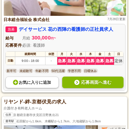
日本総合福祉会 株式会社
7月28日更新
デイサービス 花の西陣の看護師の正社員求人
急募
300,000
給与
月給
~
円
応募要件
必須: 看護師
就業時間
休憩
月
火
水
木
金
土
日
急募
急募
急募
急募
急募
急募
定休
日勤
9:00
18:00
-
～
新卒可
未経験可
年齢不問
50代活躍
学歴不問
日曜休み
応募画面へ進む
お気に入り
に
追加
リヤンド-絆-京都伏見の求人
介護付き有料老人ホーム
住所
京都府京都市伏見区日野奥出21
最寄駅
石田駅から1.6km、木幡駅から1.7km、六地蔵駅から1.8km