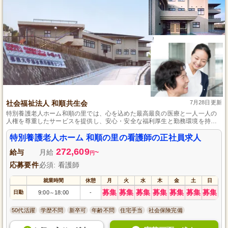
社会福祉法人 和順共生会
7月28日更新
特別養護老人ホーム和順の里では、心を込めた最高最良の医療と一人一人の
人権を尊重したサービスを提供し、安心・安全な福利厚生と勤務環境を持つ
看護師を募集しています。
特別養護老人ホーム 和順の里の看護師の正社員求人
272,609
給与
月給
~
円
応募要件
必須: 看護師
就業時間
休憩
月
火
水
木
金
土
日
募集
募集
募集
募集
募集
募集
募集
日勤
9:00
18:00
-
～
50代活躍
学歴不問
新卒可
年齢不問
住宅手当
社会保険完備