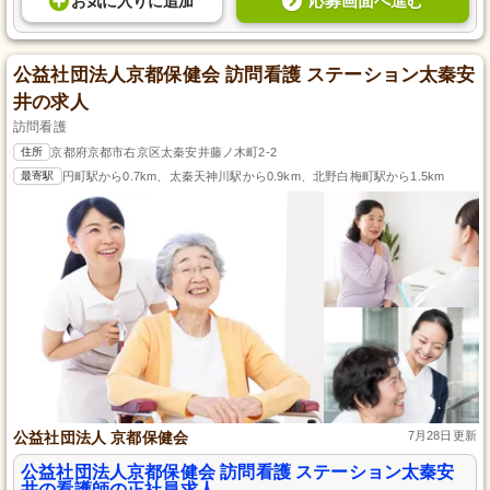
応募画面へ進む
お気に入り
に
追加
公益社団法人京都保健会 訪問看護 ステーション太秦安
井の求人
訪問看護
住所
京都府京都市右京区太秦安井藤ノ木町2-2
最寄駅
円町駅から0.7km、太秦天神川駅から0.9km、北野白梅町駅から1.5km
公益社団法人 京都保健会
7月28日更新
公益社団法人京都保健会 訪問看護 ステーション太秦安
井の看護師の正社員求人