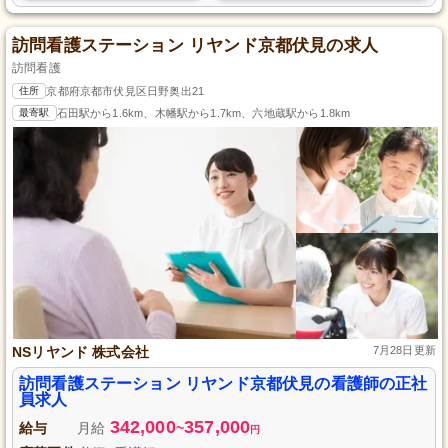
訪問看護ステーション リヤンド京都伏見の求人
訪問看護
住所
京都府京都市伏見区日野奥出21
最寄駅
石田駅から1.6km、木幡駅から1.7km、六地蔵駅から1.8km
NSリヤンド 株式会社
7月28日更新
訪問看護ステーション リヤンド京都伏見の看護師の正社
員求人
342,000
357,000
給与
月給
~
円