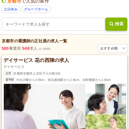
京都市
で人気の条件
土日休み
グループホーム
検索
京都市
の
看護師
の
正社員
の求人一覧
500
事業所
548
求人
おすすめ順
(1~30件)
デイサービス 花の西陣の求人
デイサービス
住所
京都府京都市上京区下小川町191
最寄駅
今出川駅から0.8km、烏丸御池駅から1.6km、出町柳駅から1.8km