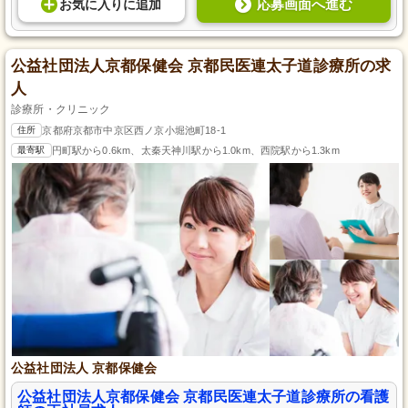
応募画面へ進む
お気に入り
に
追加
公益社団法人京都保健会 京都民医連太子道診療所の求
人
診療所・クリニック
住所
京都府京都市中京区西ノ京小堀池町18-1
最寄駅
円町駅から0.6km、太秦天神川駅から1.0km、西院駅から1.3km
公益社団法人 京都保健会
公益社団法人京都保健会 京都民医連太子道診療所の看護