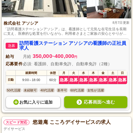
株式会社 アソシア
8月7日更新
「訪問看護ステーションアソシア」は、看護師として元気な在宅生活を長期
に支え、医療的な処置を行いながら、利用者さまとご家族の安心とやりがい
を追求します。
訪問看護ステーション アソシアの看護師の正社員
急募
求人
350,000
400,000
給与
月給
~
円
応募要件
必須: 看護師、自動車免許、自動車免許（2種）
就業時間
休憩
月
火
水
木
金
土
日
急募
急募
急募
急募
急募
急募
急募
日勤
9:00
18:00
60分
～
50代活躍
未経験可
40代活躍
新卒可
60代活躍
女性が活躍
応募画面へ進む
お気に入り
に
追加
悠遊庵 こころデイサービスの求人
スピード対応
デイサービス