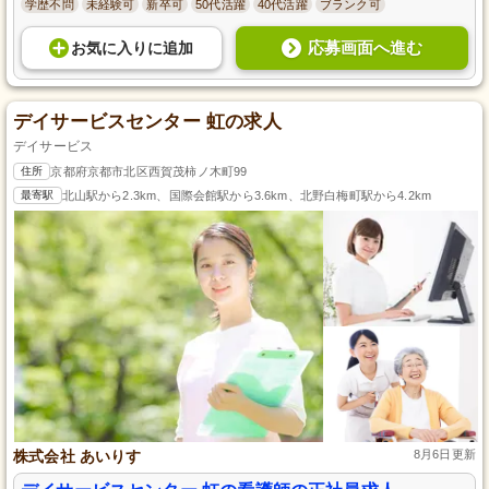
学歴不問
未経験可
新卒可
50代活躍
40代活躍
ブランク可
応募画面へ進む
お気に入り
に
追加
デイサービスセンター 虹の求人
デイサービス
住所
京都府京都市北区西賀茂柿ノ木町99
最寄駅
北山駅から2.3km、国際会館駅から3.6km、北野白梅町駅から4.2km
株式会社 あいりす
8月6日更新