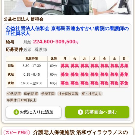
公益社団法人 信和会
公益社団法人信和会 京都民医連あすかい病院の看護師の
正社員求人
224,600
309,500
給与
月給
~
円
応募要件
必須: 看護師
就業時間
休憩
月
火
水
木
金
土
日
募集
募集
募集
募集
募集
募集
募集
日勤
8:30
17:30
60分
～
募集
募集
募集
募集
募集
募集
募集
夜勤
0:15
8:45
60分
～
募集
募集
募集
募集
募集
募集
募集
夜勤
16:00
翌0:30
60分
～
40代活躍
50代活躍
学歴不問
社会保険完備
寮・社宅あり
年間休日120日以上
応募画面へ進む
お気に入り
に
追加
介護老人保健施設 洛和ヴィラウラノスの
スピード対応