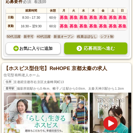
応募要件
必須: 看護師
就業時間
休憩
月
火
水
木
金
土
日
募集
募集
募集
募集
募集
募集
募集
日勤
8:30
17:30
60分
～
募集
募集
募集
募集
募集
募集
募集
夜勤
16:30
翌9:30
60分
～
50代活躍
新卒可
40代活躍
新規オープン
残業ほぼなし
シフト制
応募画面へ進む
お気に入り
に
追加
【ホスピス型住宅】ReHOPE 京都太秦の求人
住宅型有料老人ホーム
住所
京都府京都市右京区太秦蜂岡町13
最寄駅
撮影所前駅から0.4km、帷子ノ辻駅から0.6km、太秦天神川駅から1.1km