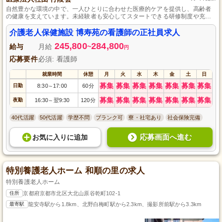
自然豊かな環境の中で、一人ひとりに合わせた医療的ケアを提供し、高齢者
の健康を支えています。未経験者も安心してスタートできる研修制度や充実
した休暇制度を整え、正社員として長期的なキャリア形成をサポートしてい
ます。
介護老人保健施設 博寿苑の看護師の正社員求人
245,800
284,800
給与
月給
~
円
応募要件
必須: 看護師
就業時間
休憩
月
火
水
木
金
土
日
募集
募集
募集
募集
募集
募集
募集
日勤
8:30
17:00
60分
～
募集
募集
募集
募集
募集
募集
募集
夜勤
16:30
翌9:30
120分
～
40代活躍
50代活躍
学歴不問
ブランク可
寮・社宅あり
社会保険完備
応募画面へ進む
お気に入り
に
追加
特別養護老人ホーム 和順の里の求人
特別養護老人ホーム
住所
京都府京都市北区大北山原谷乾町102-1
最寄駅
龍安寺駅から1.8km、北野白梅町駅から2.3km、撮影所前駅から3.3km