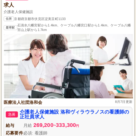
求人
介護老人保健施設
住所
京都府京都市伏見区淀美豆町1133
石清水八幡宮駅から1.4km、ケーブル八幡宮口駅から1.4km、ケーブル八幡
最寄駅
宮山上駅から1.7km
医療法人社団洛和会
8月7日更新
介護老人保健施設 洛和ヴィラウラノスの看護師の
急募
正社員求人
269,200
333,300
給与
月給
~
円
応募要件
必須: 看護師