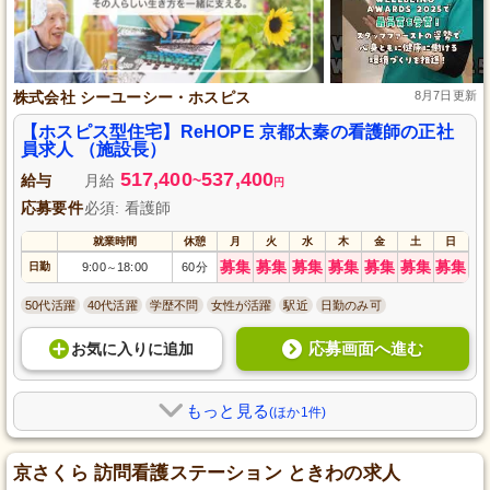
株式会社 シーユーシー・ホスピス
8月7日更新
【ホスピス型住宅】ReHOPE 京都太秦の看護師の正社
員求人 （施設長）
517,400
537,400
給与
月給
~
円
応募要件
必須: 看護師
就業時間
休憩
月
火
水
木
金
土
日
募集
募集
募集
募集
募集
募集
募集
日勤
9:00
18:00
60分
～
50代活躍
40代活躍
学歴不問
女性が活躍
駅近
日勤のみ可
応募画面へ進む
お気に入り
に
追加
もっと見る
(ほか1件)
京さくら 訪問看護ステーション ときわの求人