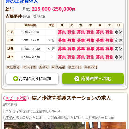
師の正社員求人
215,000
250,000
給与
月給
~
円
応募要件
必須: 看護師
就業時間
休憩
月
火
水
木
金
土
日
募集
募集
募集
募集
募集
募集
定休
午前
8:30
12:30
-
～
募集
募集
募集
募集
募集
募集
定休
日勤
8:30
17:00
60分
～
募集
募集
募集
募集
募集
募集
定休
遅番
12:00
20:30
60分
～
募集
募集
募集
募集
募集
募集
定休
準夜
16:30
20:30
-
～
未経験可
50代活躍
新卒可
40代活躍
学歴不問
年齢不問
応募画面へ進む
お気に入り
に
追加
結ノ歩訪問看護ステーションの求人
スピード対応
訪問看護
住所
京都府京都市上京区中社町346-4
最寄駅
鞍馬口駅から1.1km、北野白梅町駅から1.7km、出町柳駅から2.4km