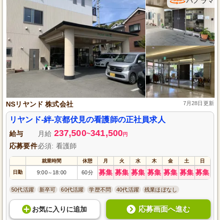
パノラマ
NSリヤンド 株式会社
7月28日更新
リヤンド-絆-京都伏見の看護師の正社員求人
237,500
341,500
給与
月給
~
円
応募要件
必須: 看護師
就業時間
休憩
月
火
水
木
金
土
日
募集
募集
募集
募集
募集
募集
募集
日勤
9:00
18:00
60分
～
50代活躍
新卒可
60代活躍
学歴不問
40代活躍
残業ほぼなし
応募画面へ進む
お気に入り
に
追加