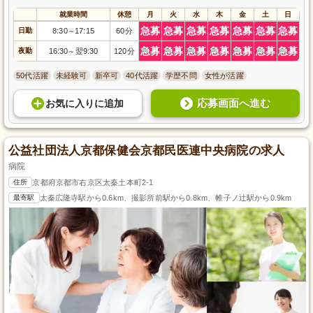
就業時間
休憩
月
火
水
木
金
土
日
急募
急募
急募
急募
急募
急募
急募
日勤
8:30
17:15
60分
～
急募
急募
急募
急募
急募
急募
急募
夜勤
16:30
翌9:30
120分
～
50代活躍
未経験可
新卒可
40代活躍
学歴不問
女性が活躍
応募画面へ進む
お気に入り
に
追加
公益社団法人京都保健会京都民医連中央病院の求人
病院
住所
京都府京都市右京区太秦土本町2-1
最寄駅
太秦広隆寺駅から0.6km、撮影所前駅から0.8km、帷子ノ辻駅から0.9km