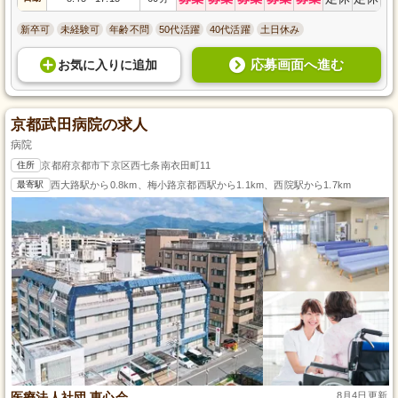
新卒可
未経験可
年齢不問
50代活躍
40代活躍
土日休み
応募画面へ進む
お気に入り
に
追加
京都武田病院の求人
病院
住所
京都府京都市下京区西七条南衣田町11
最寄駅
西大路駅から0.8km、梅小路京都西駅から1.1km、西院駅から1.7km
医療法人社団 恵心会
8月4日更新