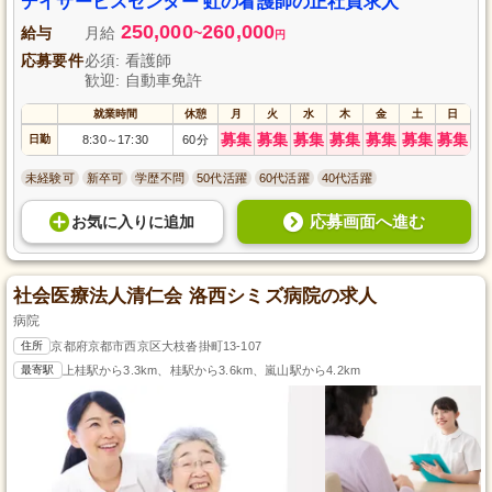
デイサービスセンター 虹の看護師の正社員求人
250,000
260,000
給与
月給
~
円
応募要件
必須: 看護師
歓迎: 自動車免許
就業時間
休憩
月
火
水
木
金
土
日
募集
募集
募集
募集
募集
募集
募集
日勤
8:30
17:30
60分
～
未経験可
新卒可
学歴不問
50代活躍
60代活躍
40代活躍
応募画面へ進む
お気に入り
に
追加
社会医療法人清仁会 洛西シミズ病院の求人
病院
住所
京都府京都市西京区大枝沓掛町13-107
最寄駅
上桂駅から3.3km、桂駅から3.6km、嵐山駅から4.2km