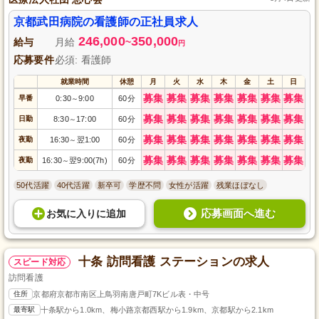
京都武田病院の看護師の正社員求人
246,000
350,000
給与
月給
~
円
応募要件
必須: 看護師
就業時間
休憩
月
火
水
木
金
土
日
募集
募集
募集
募集
募集
募集
募集
早番
0:30
9:00
60分
～
募集
募集
募集
募集
募集
募集
募集
日勤
8:30
17:00
60分
～
募集
募集
募集
募集
募集
募集
募集
夜勤
16:30
翌1:00
60分
～
募集
募集
募集
募集
募集
募集
募集
夜勤
16:30
翌9:00(7h)
60分
～
50代活躍
40代活躍
新卒可
学歴不問
女性が活躍
残業ほぼなし
応募画面へ進む
お気に入り
に
追加
十条 訪問看護 ステーションの求人
スピード対応
訪問看護
住所
京都府京都市南区上鳥羽南唐戸町7Kビル表・中号
最寄駅
十条駅から1.0km、梅小路京都西駅から1.9km、京都駅から2.1km