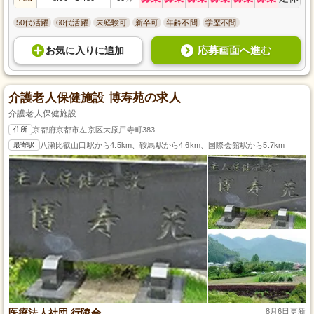
50代活躍
60代活躍
未経験可
新卒可
年齢不問
学歴不問
応募画面へ進む
お気に入り
に
追加
介護老人保健施設 博寿苑の求人
介護老人保健施設
住所
京都府京都市左京区大原戸寺町383
最寄駅
八瀬比叡山口駅から4.5km、鞍馬駅から4.6km、国際会館駅から5.7km
医療法人社団 行陵会
8月6日更新