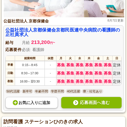
公益社団法人 京都保健会
8月7日更新
公益社団法人京都保健会京都民医連中央病院の看護師の
正社員求人
213,200
給与
月給
~
円
応募要件
必須: 看護師
就業時間
休憩
月
火
水
木
金
土
日
募集
募集
募集
募集
募集
募集
定休
早番
0:15
8:45
-
～
募集
募集
募集
募集
募集
募集
定休
日勤
8:30
17:00
-
～
募集
募集
募集
募集
募集
募集
定休
夜勤
16:00
翌0:30
-
～
50代活躍
新卒可
年齢不問
学歴不問
40代活躍
寮・社宅あり
応募画面へ進む
お気に入り
に
追加
訪問看護 ステーションひのきの求人