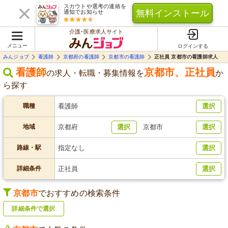
スカウトや選考の連絡を
無料インストール
通知でお知らせ
介護･医療求人サイト
メニュー
ログインする
みんジョブ
看護師
京都府の看護師
京都市の看護師
正社員 京都市の看護師求人
看護師
京都市
、
正社員
の求人・転職・募集情報を
か
ら探す
職種
看護師
選択
地域
京都府
選択
京都市
選択
路線・駅
指定なし
選択
詳細条件
正社員
選択
京都市
でおすすめの検索条件
詳細条件で選択