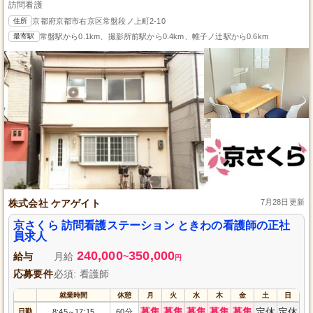
訪問看護
住所
京都府京都市右京区常盤段ノ上町2-10
最寄駅
常盤駅から0.1km、撮影所前駅から0.4km、帷子ノ辻駅から0.6km
株式会社 ケアゲイト
7月28日更新
京さくら 訪問看護ステーション ときわの看護師の正社
員求人
240,000
350,000
給与
月給
~
円
応募要件
必須: 看護師
就業時間
休憩
月
火
水
木
金
土
日
募集
募集
募集
募集
募集
定休
定休
日勤
8:45
17:15
60分
～