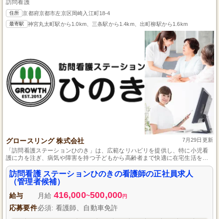
訪問看護
住所
京都府京都市左京区岡崎入江町18-4
最寄駅
神宮丸太町駅から1.0km、三条駅から1.4km、出町柳駅から1.6km
グロースリング 株式会社
7月29日更新
「訪問看護ステーションひのき」は、広範なリハビリを提供し、特に小児看
護に力を注ぎ、病気や障害を持つ子どもから高齢者まで快適に在宅生活を送
る支援を行いつつ、働きやすい環境と豊富な休日も備えています。
訪問看護 ステーションひのきの看護師の正社員求人
（管理者候補）
416,000
500,000
給与
月給
~
円
応募要件
必須: 看護師、自動車免許