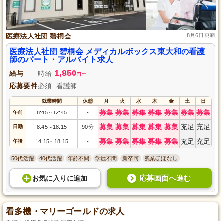
医療法人社団 碧桐会
8月6日更新
医療法人社団 碧桐会 メディカルボックス東大和の看護
師のパート・アルバイト求人
1,850
給与
時給
~
円
応募要件
必須: 看護師
就業時間
休憩
月
火
水
木
金
土
日
募集
募集
募集
募集
募集
募集
募集
午前
8:45
12:45
-
～
募集
募集
募集
募集
募集
充足
充足
日勤
8:45
18:15
90分
～
募集
募集
募集
募集
募集
充足
充足
午後
14:15
18:15
-
～
50代活躍
40代活躍
年齢不問
学歴不問
新卒可
残業ほぼなし
応募画面へ進む
お気に入り
に
追加
看多機・マリーゴールドの求人