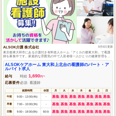
ALSOK介護 株式会社
8月6日更新
東京都東大和市にある介護付き有料老人ホーム「アミカの郷東大和」で看護
師を募集中です。家庭的な雰囲気の中で入居者様一人ひとりの健康管理を行
い、地域社会に貢献できるやりがいのあるお仕事です。パート・アルバイト
として、あなたのライフスタイルに合わせた柔軟な働き方が可能。看護師資
ALSOKケアホーム 東大和上北台の看護師のパート・ア
格と温かいケアの心で、居心地の良い環境づくりを一緒に目指しませんか？
ルバイト求人
ブランクのある方も歓迎です。
1,690
給与
時給
~
円
応募要件
必須: 看護師
就業時間
休憩
月
火
水
木
金
土
日
募集
募集
募集
募集
募集
募集
募集
午前
9:00
13:00(4h)
-
～
募集
募集
募集
募集
募集
募集
募集
早番
7:00
10:00(3h)
-
～
募集
募集
募集
募集
募集
募集
募集
日勤
9:00
18:00(8h)
60分
～