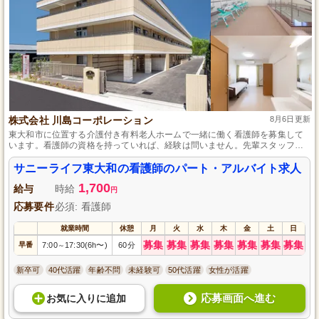
株式会社 川島コーポレーション
8月6日更新
東大和市に位置する介護付き有料老人ホームで一緒に働く看護師を募集して
います。看護師の資格を持っていれば、経験は問いません。先輩スタッフが
しっかりと指導するので、未経験者も安心してスタートできます。処置やバ
イタル計測、配薬、通院付添いなどの業務を通じて、地域社会に貢献し、人
サニーライフ東大和の看護師のパート・アルバイト求人
の役に立つ喜びを感じましょう。フルタイムが難しい方や家庭との両立を望
1,700
む方にも柔軟に対応しています。
給与
時給
円
応募要件
必須: 看護師
就業時間
休憩
月
火
水
木
金
土
日
募集
募集
募集
募集
募集
募集
募集
早番
7:00
17:30(6h〜)
60分
～
新卒可
40代活躍
年齢不問
未経験可
50代活躍
女性が活躍
応募画面へ進む
お気に入り
に
追加