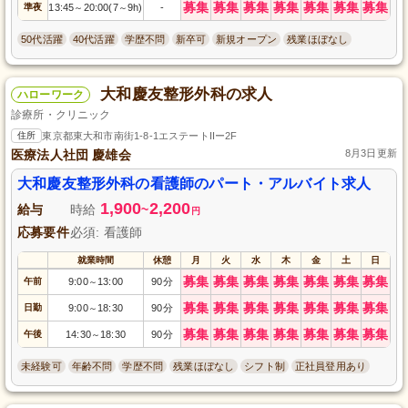
募集
募集
募集
募集
募集
募集
募集
準夜
13:45
20:00(7
9h)
-
～
～
50代活躍
40代活躍
学歴不問
新卒可
新規オープン
残業ほぼなし
大和慶友整形外科の求人
ハローワーク
診療所・クリニック
住所
東京都東大和市南街1-8-1エステートIIー2F
医療法人社団 慶雄会
8月3日更新
大和慶友整形外科の看護師のパート・アルバイト求人
1,900
2,200
給与
時給
~
円
応募要件
必須: 看護師
就業時間
休憩
月
火
水
木
金
土
日
募集
募集
募集
募集
募集
募集
募集
午前
9:00
13:00
90分
～
募集
募集
募集
募集
募集
募集
募集
日勤
9:00
18:30
90分
～
募集
募集
募集
募集
募集
募集
募集
午後
14:30
18:30
90分
～
未経験可
年齢不問
学歴不問
残業ほぼなし
シフト制
正社員登用あり