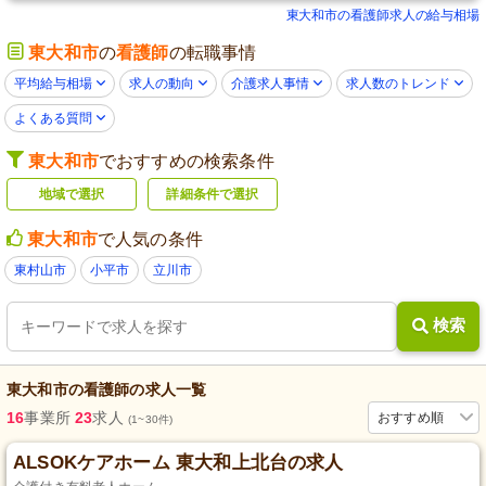
東大和市の看護師求人の給与相場
東大和市
の
看護師
の転職事情
平均給与相場
求人の動向
介護求人事情
求人数のトレンド
よくある質問
東大和市
でおすすめの検索条件
地域で選択
詳細条件で選択
東大和市
で人気の条件
東村山市
小平市
立川市
検索
東大和市
の
看護師
の求人一覧
16
事業所
23
求人
おすすめ順
(1~30件)
ALSOKケアホーム 東大和上北台の求人