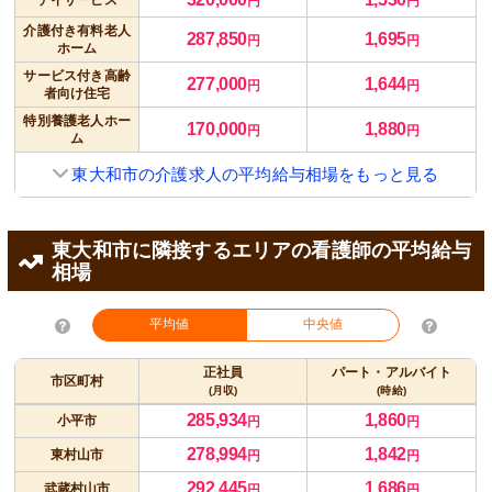
円
円
介護付き有料老人
287,850
1,695
円
円
ホーム
サービス付き高齢
277,000
1,644
円
円
者向け住宅
特別養護老人ホー
170,000
1,880
円
円
ム
東大和市の介護求人の平均給与相場をもっと見る
東大和市に隣接するエリアの看護師の平均給与
相場
平均値
中央値
正社員
パート・アルバイト
市区町村
(月収)
(時給)
285,934
1,860
小平市
円
円
278,994
1,842
東村山市
円
円
292,445
1,686
武蔵村山市
円
円