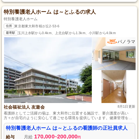
特別養護老人ホーム は～とふるの求人
特別養護老人ホーム
住所
東京都東大和市桜が丘2-53-6
最寄駅
玉川上水駅から0.4km、上北台駅から1.3km、小川駅から4.0km
パノラマ
社会福祉法人 友遊会
8月1日更新
看護師としてご活躍の場は、東大和市に位置する施設で、要介護度が高い
方々が自宅のように安心して過ごせる環境を提供しています。健康管理を中
心に看護業務全般を行い、ゆったりとしたケアで利用者さまの生活を支えま
す。スタッフの頑張りは賞与や手当によって評価され、西武拝島線・多摩都
特別養護老人ホーム は～とふるの看護師の正社員求人
市モノレール玉川上水駅から徒歩5分と通勤に便利な立地も魅力です。
170,000
200,000
給与
月給
~
円