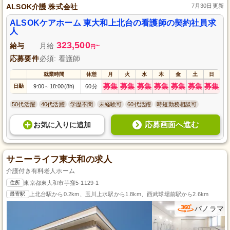
ALSOK介護 株式会社
7月30日更新
ALSOKケアホーム 東大和上北台の看護師の契約社員求
人
323,500
給与
月給
~
円
応募要件
必須: 看護師
就業時間
休憩
月
火
水
木
金
土
日
募集
募集
募集
募集
募集
募集
募集
日勤
9:00
18:00(8h)
60分
～
50代活躍
40代活躍
学歴不問
未経験可
60代活躍
時短勤務相談可
応募画面へ進む
お気に入り
に
追加
サニーライフ東大和の求人
介護付き有料老人ホーム
住所
東京都東大和市芋窪5-1129-1
最寄駅
上北台駅から0.2km、玉川上水駅から1.8km、西武球場前駅から2.6km
パノラマ