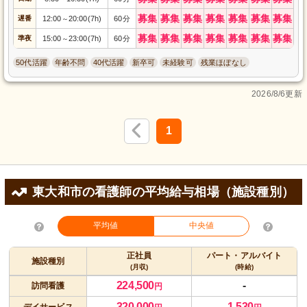
募集
募集
募集
募集
募集
募集
募集
遅番
12:00
20:00(7h)
60分
～
募集
募集
募集
募集
募集
募集
募集
準夜
15:00
23:00(7h)
60分
～
50代活躍
年齢不問
40代活躍
新卒可
未経験可
残業ほぼなし
2026/8/6更新
1
東大和市の看護師の平均給与相場（施設種別）
平均値
中央値
正社員
パート・アルバイト
施設種別
(月収)
(時給)
224,500
-
訪問看護
円
320,000
1,530
デイサービス