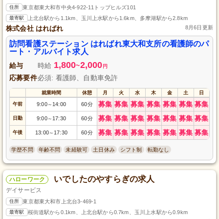
住所
東京都東大和市中央4-922-11トップヒルズ101
最寄駅
上北台駅から1.1km、玉川上水駅から1.6km、多摩湖駅から2.8km
株式会社 はればれ
8月6日更新
訪問看護ステーション はればれ東大和支所の看護師のパ
ート・アルバイト求人
1,800
2,000
給与
時給
~
円
応募要件
必須: 看護師、自動車免許
就業時間
休憩
月
火
水
木
金
土
日
募集
募集
募集
募集
募集
募集
募集
午前
9:00
14:00
60分
～
募集
募集
募集
募集
募集
募集
募集
日勤
9:00
17:30
60分
～
募集
募集
募集
募集
募集
募集
募集
午後
13:00
17:30
60分
～
学歴不問
年齢不問
未経験可
土日休み
シフト制
転勤なし
いでしたのやすらぎの求人
ハローワーク
デイサービス
住所
東京都東大和市上北台3-469-1
最寄駅
桜街道駅から0.1km、上北台駅から0.7km、玉川上水駅から0.9km