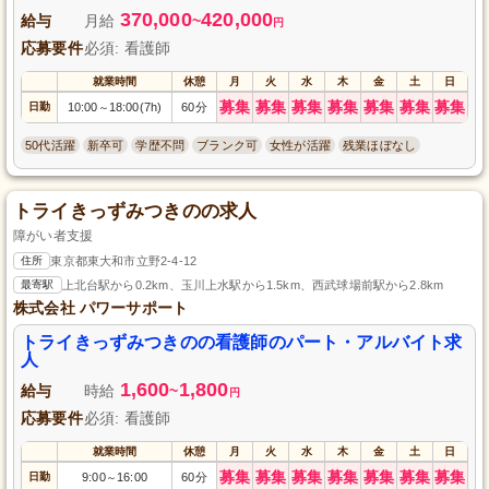
370,000
420,000
給与
月給
~
円
応募要件
必須: 看護師
就業時間
休憩
月
火
水
木
金
土
日
募集
募集
募集
募集
募集
募集
募集
日勤
10:00
18:00(7h)
60分
～
50代活躍
新卒可
学歴不問
ブランク可
女性が活躍
残業ほぼなし
トライきっずみつきのの求人
障がい者支援
住所
東京都東大和市立野2-4-12
最寄駅
上北台駅から0.2km、玉川上水駅から1.5km、西武球場前駅から2.8km
株式会社 パワーサポート
トライきっずみつきのの看護師のパート・アルバイト求
人
1,600
1,800
給与
時給
~
円
応募要件
必須: 看護師
就業時間
休憩
月
火
水
木
金
土
日
募集
募集
募集
募集
募集
募集
募集
日勤
9:00
16:00
60分
～