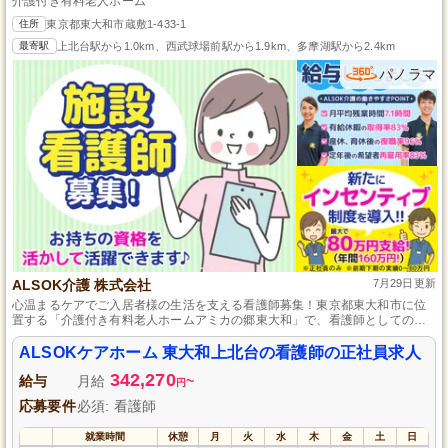
介護付き有料老人ホーム
住所
東京都東大和市蔵敷1-433-1
最寄駅
上北台駅から1.0km、西武球場前駅から1.9km、多摩湖駅から2.4km
パノラマ
ALSOK介護 株式会社
7月29日更新
心温まるケアでご入居者様の生活を支える看護師募集！東京都東大和市に位
置する「介護付き有料老人ホームアミカの郷東大和」で、看護師としての専
門知識と技術を活かし、入居者様の健康管理と生活の質の向上に貢献しませ
んか？人間愛溢れるケアとチームワークを大切にした働きやすい環境、充実
ALSOKケアホーム 東大和上北台の看護師の正社員求人
した福利厚生のもとで、あなたの経験と情熱を発揮してください。安全で笑
342,270
顔あふれる毎日を一緒にサポートしましょう。
給与
月給
~
円
応募要件
必須: 看護師
就業時間
休憩
月
火
水
木
金
土
日