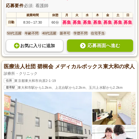
応募要件
必須: 看護師
就業時間
休憩
月
火
水
木
金
土
日
募集
募集
募集
募集
募集
募集
募集
日勤
8:30
17:30
60分
～
50代活躍
年齢不問
40代活躍
新卒可
学歴不問
住宅手当
応募画面へ進む
お気に入り
に
追加
医療法人社団 碧桐会 メディカルボックス東大和の求人
診療所・クリニック
住所
東京都東大和市向原2-1-19
最寄駅
東大和市駅から1.2km、上北台駅から2.2km、玉川上水駅から2.2km