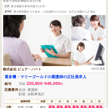
看護小規模多機能型居宅介護
住所
東京都東大和市仲原3-13-24
最寄駅
東大和市駅から1.3km、上北台駅から2.1km、玉川上水駅から2.3km
株式会社 ピュア・ハート
8月6日更新
看多機・マリーゴールドの看護師の正社員求人
220,800
546,000
給与
月給
~
円
応募要件
必須: 看護師
歓迎: 自動車免許
就業時間
休憩
月
火
水
木
金
土
日
募集
募集
募集
募集
募集
募集
募集
日勤
8:30
17:00
60分
～