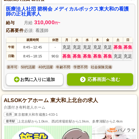
医療法人社団 碧桐会 メディカルボックス東大和の看護
師の正社員求人
310,000
給与
月給
~
円
応募要件
必須: 看護師
就業時間
休憩
月
火
水
木
金
土
日
充足
充足
充足
充足
充足
募集
募集
午前
8:45
12:45
-
～
募集
募集
募集
募集
募集
充足
充足
日勤
8:45
18:15
90分
～
新卒可
50代活躍
40代活躍
年齢不問
学歴不問
社会保険完備
応募画面へ進む
お気に入り
に
追加
ALSOKケアホーム 東大和上北台の求人
介護付き有料老人ホーム
住所
東京都東大和市蔵敷1-433-1
最寄駅
上北台駅から1.0km、西武球場前駅から1.9km、多摩湖駅から2.4km
パノラマ