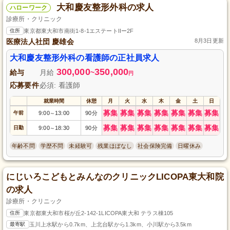
大和慶友整形外科の求人
ハローワーク
診療所・クリニック
住所
東京都東大和市南街1-8-1エステートIIー2F
医療法人社団 慶雄会
8月3日更新
大和慶友整形外科の看護師の正社員求人
300,000
350,000
給与
月給
~
円
応募要件
必須: 看護師
就業時間
休憩
月
火
水
木
金
土
日
募集
募集
募集
募集
募集
募集
募集
午前
9:00
13:00
90分
～
募集
募集
募集
募集
募集
募集
募集
日勤
9:00
18:30
90分
～
年齢不問
学歴不問
未経験可
残業ほぼなし
社会保険完備
日曜休み
にじいろこどもとみんなのクリニックLICOPA東大和院
の求人
診療所・クリニック
住所
東京都東大和市桜が丘2-142-1LICOPA東大和 テラス棟105
最寄駅
玉川上水駅から0.7km、上北台駅から1.3km、小川駅から3.5km