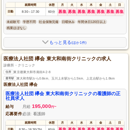
就業時間
休憩
月
火
水
木
金
土
日
募集
募集
募集
募集
募集
募集
募集
日勤
8:30
17:30
60分
～
未経験可
学歴不問
社会保険完備
日曜休み
年間休日120日以上
残業ほぼなし
もっと見る
(ほか1件)
医療法人社団 欅会 東大和南街クリニックの求人
診療所・クリニック
住所
東京都東大和市南街4-2-8
最寄駅
東大和市駅から0.6km、玉川上水駅から1.5km、上北台駅から1.8km
医療法人社団 欅会
医療法人社団 欅会 東大和南街クリニックの看護師の正
社員求人
195,000
給与
月給
~
円
応募要件
必須: 看護師
就業時間
休憩
月
火
水
木
金
土
日
募集
募集
募集
募集
募集
募集
募集
日勤
8:30
16:30(7h)
60分
～