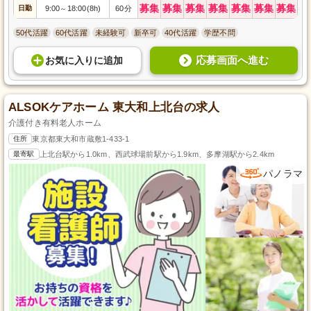
募集
募集
募集
募集
募集
募集
募集
日勤
9:00
18:00(8h)
60分
～
50代活躍
60代活躍
未経験可
新卒可
40代活躍
学歴不問
応募画面へ進む
お気に入り
に
追加
ALSOKケアホーム 東大和上北台の求人
介護付き有料老人ホーム
住所
東京都東大和市蔵敷1-433-1
最寄駅
上北台駅から1.0km、西武球場前駅から1.9km、多摩湖駅から2.4km
パノラマ