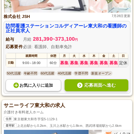
株式会社 JSH
7月28日更新
訪問看護ステーションコルディアーレ東大和の看護師の
正社員求人
281,390
373,100
給与
月給
~
円
応募要件
必須: 看護師、自動車免許
就業時間
休憩
月
火
水
木
金
土
日
募集
募集
募集
募集
募集
募集
定休
日勤
9:00
18:00
60分
～
50代活躍
年齢不問
60代活躍
40代活躍
学歴不問
新規オープン
応募画面へ進む
お気に入り
に
追加
サニーライフ東大和の求人
介護付き有料老人ホーム
住所
東京都東大和市芋窪5-1129-1
最寄駅
上北台駅から0.2km、玉川上水駅から1.8km、西武球場前駅から2.6km