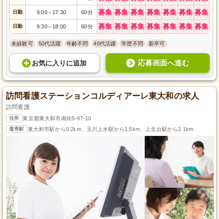
募集
募集
募集
募集
募集
募集
募集
日勤
9:00
17:30
60分
～
募集
募集
募集
募集
募集
募集
募集
日勤
9:30
18:00
60分
～
未経験可
50代活躍
年齢不問
40代活躍
学歴不問
新卒可
応募画面へ進む
お気に入り
に
追加
訪問看護ステーションコルディアーレ東大和の求人
訪問看護
住所
東京都東大和市南街5-97-10
最寄駅
東大和市駅から0.2km、玉川上水駅から1.5km、上北台駅から2.1km