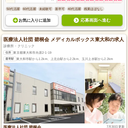
50代活躍
60代活躍
未経験可
新卒可
40代活躍
残業ほぼなし
応募画面へ進む
お気に入り
に
追加
医療法人社団 碧桐会 メディカルボックス東大和の求人
診療所・クリニック
住所
東京都東大和市向原2-1-19
最寄駅
東大和市駅から1.2km、上北台駅から2.2km、玉川上水駅から2.2km
医療法人社団 碧桐会
7月30日更新