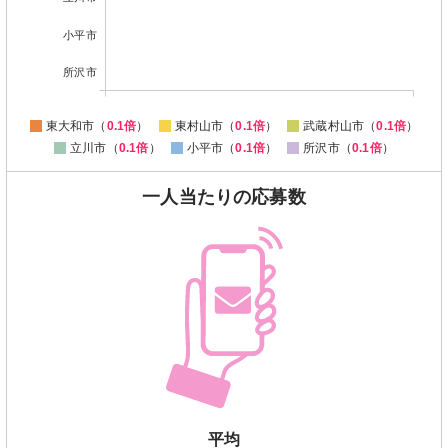
小平市
所沢市
東大和市（
0.1倍
）
東村山市（
0.1倍
）
武蔵村山市（
0.1倍
）
立川市（
0.1倍
）
小平市（
0.1倍
）
所沢市（
0.1倍
）
一人当たりの応募数
平均