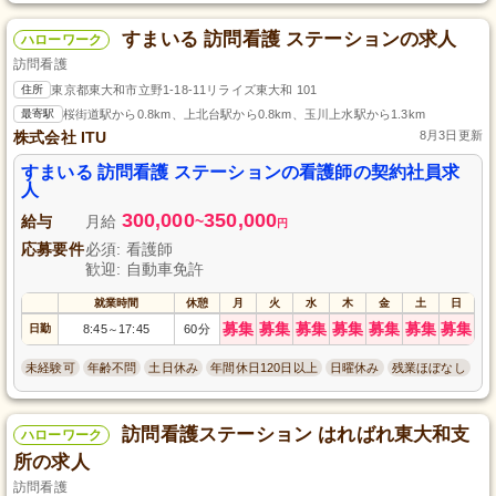
すまいる 訪問看護 ステーションの求人
ハローワーク
訪問看護
住所
東京都東大和市立野1-18-11リライズ東大和 101
最寄駅
桜街道駅から0.8km、上北台駅から0.8km、玉川上水駅から1.3km
株式会社 ITU
8月3日更新
すまいる 訪問看護 ステーションの看護師の契約社員求
人
300,000
350,000
給与
月給
~
円
応募要件
必須: 看護師
歓迎: 自動車免許
就業時間
休憩
月
火
水
木
金
土
日
募集
募集
募集
募集
募集
募集
募集
日勤
8:45
17:45
60分
～
未経験可
年齢不問
土日休み
年間休日120日以上
日曜休み
残業ほぼなし
訪問看護ステーション はればれ東大和支
ハローワーク
所の求人
訪問看護