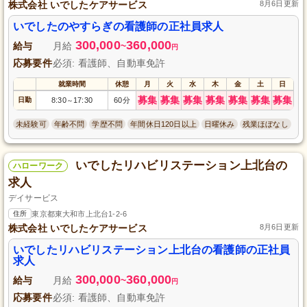
株式会社 いでしたケアサービス
8月6日更新
いでしたのやすらぎの看護師の正社員求人
300,000
360,000
給与
月給
~
円
応募要件
必須: 看護師、自動車免許
就業時間
休憩
月
火
水
木
金
土
日
募集
募集
募集
募集
募集
募集
募集
日勤
8:30
17:30
60分
～
未経験可
年齢不問
学歴不問
年間休日120日以上
日曜休み
残業ほぼなし
いでしたリハビリステーション上北台の
ハローワーク
求人
デイサービス
住所
東京都東大和市上北台1-2-6
株式会社 いでしたケアサービス
8月6日更新
いでしたリハビリステーション上北台の看護師の正社員
求人
300,000
360,000
給与
月給
~
円
応募要件
必須: 看護師、自動車免許