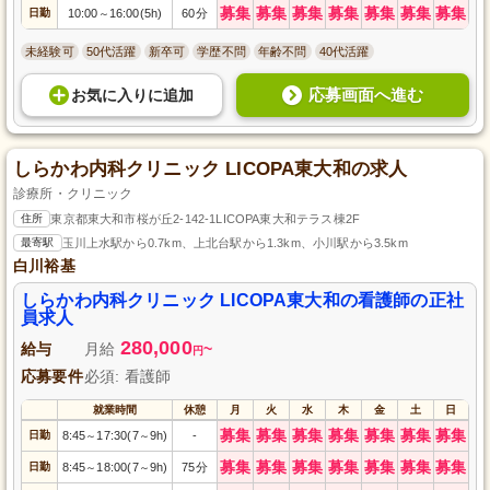
募集
募集
募集
募集
募集
募集
募集
日勤
10:00
16:00(5h)
60分
～
未経験可
50代活躍
新卒可
学歴不問
年齢不問
40代活躍
応募画面へ進む
お気に入り
に
追加
しらかわ内科クリニック LICOPA東大和の求人
診療所・クリニック
住所
東京都東大和市桜が丘2-142-1LICOPA東大和テラス棟2F
最寄駅
玉川上水駅から0.7km、上北台駅から1.3km、小川駅から3.5km
白川裕基
しらかわ内科クリニック LICOPA東大和の看護師の正社
員求人
280,000
給与
月給
~
円
応募要件
必須: 看護師
就業時間
休憩
月
火
水
木
金
土
日
募集
募集
募集
募集
募集
募集
募集
日勤
8:45
17:30(7
9h)
-
～
～
募集
募集
募集
募集
募集
募集
募集
日勤
8:45
18:00(7
9h)
75分
～
～