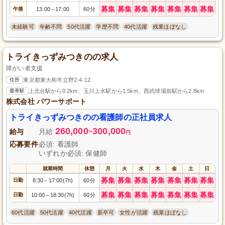
募集
募集
募集
募集
募集
募集
募集
午後
13:00
17:00
60分
～
未経験可
年齢不問
50代活躍
学歴不問
40代活躍
残業ほぼなし
トライきっずみつきのの求人
障がい者支援
住所
東京都東大和市立野2-4-12
最寄駅
上北台駅から0.2km、玉川上水駅から1.5km、西武球場前駅から2.8km
株式会社 パワーサポート
トライきっずみつきのの看護師の正社員求人
260,000
300,000
給与
月給
~
円
応募要件
必須: 看護師
いずれか必須: 保健師
就業時間
休憩
月
火
水
木
金
土
日
募集
募集
募集
募集
募集
募集
募集
日勤
8:30
17:00(7h)
60分
～
募集
募集
募集
募集
募集
募集
募集
日勤
10:00
18:30(7h)
60分
～
60代活躍
50代活躍
40代活躍
新卒可
女性が活躍
残業ほぼなし