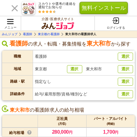
スカウトや選考の連絡を
無料インストール
通知でお知らせ
介護･医療求人サイト
メニュー
ログインする
みんジョブ
看護師
東京都の看護師
東大和市の看護師求人
看護師
東大和市
の求人・転職・募集情報を
から探す
職種
看護師
選択
地域
東京都
選択
東大和市
選択
路線・駅
指定なし
選択
詳細条件
給与/雇用形態/資格/種別など
選択
東大和市
の看護師求人の給与相場
正社員
パート・アルバイト
(月収)
(時給)
280,000
1,700
円
円
給与相場