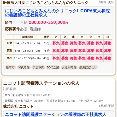
医療法人社団にじいろこどもとみんなのクリニック
8月3日更新
にじいろこどもとみんなのクリニックLICOPA東大和院
の看護師の正社員求人
280,000
350,000
給与
月給
~
円
応募要件
必須: 看護師
就業時間
休憩
月
火
水
木
金
土
日
募集
募集
募集
募集
募集
募集
募集
日勤
8:45
17:30(8
9h)
75分
～
～
募集
募集
募集
募集
募集
募集
募集
日勤
8:45
18:00(8
9h)
75分
～
～
募集
募集
募集
募集
募集
募集
募集
準夜
13:45
20:30(8
9h)
45分
～
～
新卒可
40代活躍
学歴不問
50代活躍
女性が活躍
残業ほぼなし
ニコット訪問看護ステーションの求人
訪問看護
住所
東京都東大和市向原6-1201118
最寄駅
東大和市駅から0.4km、玉川上水駅から1.7km、上北台駅から2.2km
株式会社 ニコット
8月3日更新
ニコット訪問看護ステーションの看護師の正社員求人