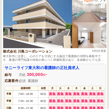
パノラマ
株式会社 川島コーポレーション
8月6日更新
東大和市に位置し、心のケアを大切にする施設で看護師の仲間を募集中で
す。看護の専門知識や技術が身につく研修制度があり、未経験からでも安心
してスタートできます。夜勤やオンコールがなく、プライベートの時間も大
切にしながら長期的なキャリアを築ける環境を提供しています。
サニーライフ東大和の看護師の正社員求人
300,000
給与
月給
~
円
応募要件
必須: 看護師
就業時間
休憩
月
火
水
木
金
土
日
募集
募集
募集
募集
募集
募集
募集
早番
7:00
16:00
60分
～
募集
募集
募集
募集
募集
募集
募集
早番
7:30
16:30
60分
～
募集
募集
募集
募集
募集
募集
募集
日勤
8:30
17:30
60分
～