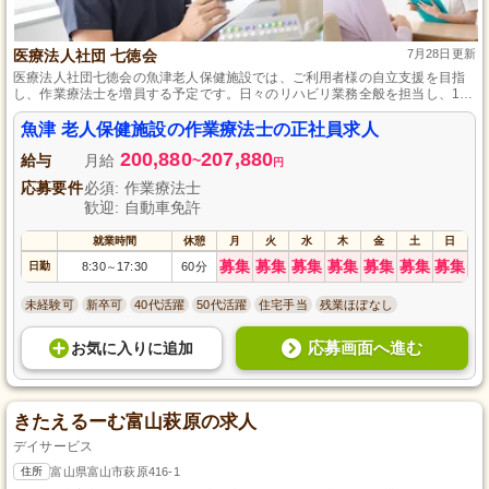
医療法人社団 七徳会
7月28日更新
医療法人社団七徳会の魚津老人保健施設では、ご利用者様の自立支援を目指
し、作業療法士を増員する予定です。日々のリハビリ業務全般を担当し、1人
ひとりのニーズに合わせたリハビリを提案・指導します。資格があれば実務
経験は不問で、OJT研修等で必要な技術を身に付けられます。資格を活かす
魚津 老人保健施設の作業療法士の正社員求人
キャリアチャンスです。
200,880
207,880
給与
月給
~
円
応募要件
必須: 作業療法士
歓迎: 自動車免許
就業時間
休憩
月
火
水
木
金
土
日
募集
募集
募集
募集
募集
募集
募集
日勤
8:30
17:30
60分
～
未経験可
新卒可
40代活躍
50代活躍
住宅手当
残業ほぼなし
応募画面へ進む
お気に入り
に
追加
きたえるーむ富山萩原の求人
デイサービス
住所
富山県富山市萩原416-1