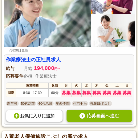
7月28日更新
作業療法士の正社員求人
194,000
給与
月給
~
円
応募要件
必須: 作業療法士
就業時間
休憩
月
火
水
木
金
土
日
募集
募集
募集
募集
募集
募集
募集
日勤
8:30
17:30
60分
～
新卒可
50代活躍
40代活躍
年齢不問
住宅手当
残業ほぼなし
応募画面へ進む
お気に入り
に
追加
入善老人保健施設こぶしの庭の求人