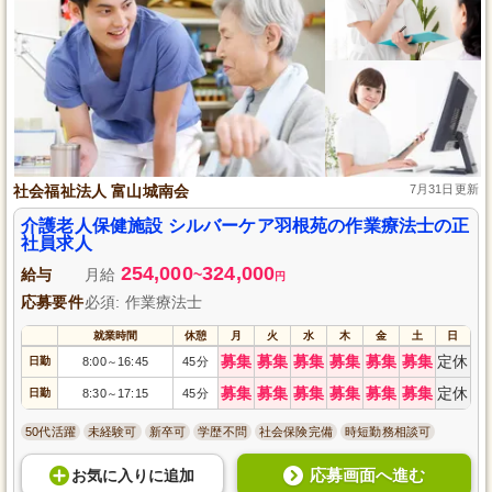
社会福祉法人 富山城南会
7月31日更新
介護老人保健施設 シルバーケア羽根苑の作業療法士の正
社員求人
254,000
324,000
給与
月給
~
円
応募要件
必須: 作業療法士
就業時間
休憩
月
火
水
木
金
土
日
募集
募集
募集
募集
募集
募集
定休
日勤
8:00
16:45
45分
～
募集
募集
募集
募集
募集
募集
定休
日勤
8:30
17:15
45分
～
50代活躍
未経験可
新卒可
学歴不問
社会保険完備
時短勤務相談可
応募画面へ進む
お気に入り
に
追加