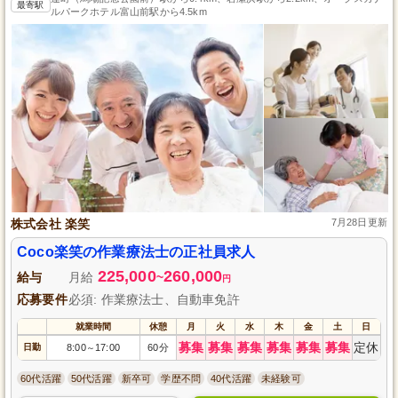
最寄駅
ルパークホテル富山前駅から4.5km
株式会社 楽笑
7月28日更新
Coco楽笑の作業療法士の正社員求人
225,000
260,000
給与
月給
~
円
応募要件
必須: 作業療法士、自動車免許
就業時間
休憩
月
火
水
木
金
土
日
募集
募集
募集
募集
募集
募集
定休
日勤
8:00
17:00
60分
～
60代活躍
50代活躍
新卒可
学歴不問
40代活躍
未経験可