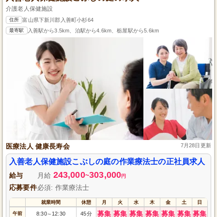
介護老人保健施設
住所
富山県下新川郡入善町小杉64
最寄駅
入善駅から3.5km、泊駅から4.6km、栃屋駅から5.6km
医療法人 健康長寿会
7月28日更新
入善老人保健施設こぶしの庭の作業療法士の正社員求人
243,000
303,000
給与
月給
~
円
応募要件
必須: 作業療法士
就業時間
休憩
月
火
水
木
金
土
日
募集
募集
募集
募集
募集
募集
募集
午前
8:30
12:30
45分
～