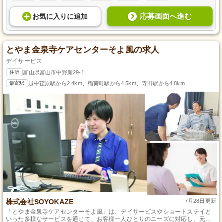
応募画面へ進む
お気に入り
に
追加
とやま金泉寺ケアセンターそよ風の求人
デイサービス
住所
富山県富山市中野新29-1
最寄駅
越中荏原駅から2.4km、稲荷町駅から4.5km、寺田駅から4.8km
株式会社SOYOKAZE
7月28日更新
「とやま金泉寺ケアセンターそよ風」は、デイサービスやショートステイと
いった多様なサービスを通じて、お客様一人ひとりのニーズに対応し、元気