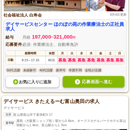
社会福祉法人 白寿会
8月4日更新
デイサービスセンター ほのぼの苑の作業療法士の正社員
求人
197,000
321,000
給与
月給
~
円
応募要件
必須: 作業療法士、自動車免許
就業時間
休憩
月
火
水
木
金
土
日
募集
募集
募集
募集
募集
募集
募集
日勤
8:15
17:15
60分
～
50代活躍
未経験可
40代活躍
新卒可
学歴不問
女性が活躍
応募画面へ進む
お気に入り
に
追加
デイサービス きたえるーむ富山奥田の求人
デイサービス
住所
富山県富山市下新本町3-17
粟島（大阪屋ショップ前）駅から0.6km、オークスカナルパークホテル富山
最寄駅
前駅から1.4km、富山駅から1.7km