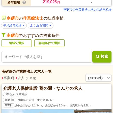
219,025
-
円
給与相場
南砺市の作業療法士求人の給与相場
南砺市
の
作業療法士
の転職事情
平均給与相場
よくある質問
南砺市
でおすすめの検索条件
地域で選択
詳細条件で選択
検索
南砺市
の
作業療法士
の求人一覧
1
事業所
1
求人
おすすめ順
(1~30件)
介護老人保健施設 葵の園・なんとの求人
介護老人保健施設
住所
富山県南砺市天池二番野島1555-3
最寄駅
越中山田駅から1.3km、城端駅から2.3km、福光駅から2.7km