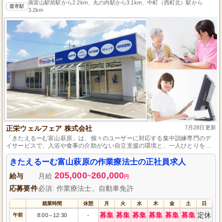
南富山駅前駅から2.2km、丸の内駅から3.1km、中町（西町北）駅から
最寄駅
3.2km
正栄ウェルフェア 株式会社
7月28日更新
「きたえるーむ富山萩原」は、個々のユーザーに対応する集中訓練専門のデ
イサービスで、入浴や食事の介助がない自立支援の環境と、一人ひとりを尊
重する働きやすさを併せ持っています。
きたえるーむ富山萩原の作業療法士の正社員求人
205,000
260,000
給与
月給
~
円
応募要件
必須: 作業療法士、自動車免許
就業時間
休憩
月
火
水
木
金
土
日
募集
募集
募集
募集
募集
募集
定休
午前
8:00
12:30
-
～