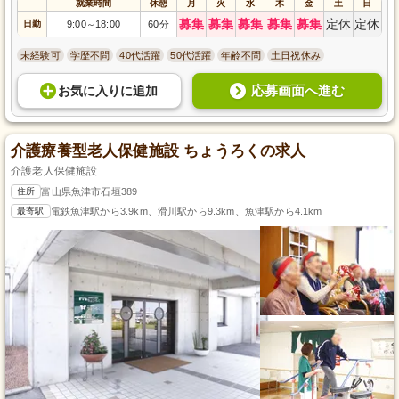
就業時間
休憩
月
火
水
木
金
土
日
募集
募集
募集
募集
募集
定休
定休
日勤
9:00
18:00
60分
～
未経験可
学歴不問
40代活躍
50代活躍
年齢不問
土日祝休み
応募画面へ進む
お気に入り
に
追加
介護療養型老人保健施設 ちょうろくの求人
介護老人保健施設
住所
富山県魚津市石垣389
最寄駅
電鉄魚津駅から3.9km、滑川駅から9.3km、魚津駅から4.1km