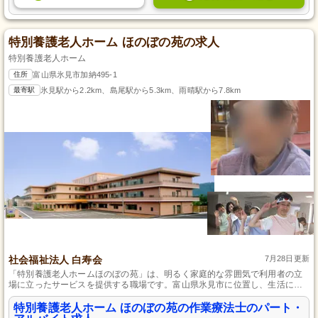
特別養護老人ホーム ほのぼの苑の求人
特別養護老人ホーム
住所
富山県氷見市加納495-1
最寄駅
氷見駅から2.2km、島尾駅から5.3km、雨晴駅から7.8km
社会福祉法人 白寿会
7月28日更新
「特別養護老人ホームほのぼの苑」は、明るく家庭的な雰囲気で利用者の立
場に立ったサービスを提供する職場です。富山県氷見市に位置し、生活に密
着した機能訓練業務などを行っています。パート・アルバイトでも昇給や賞
与があるため、モチベーションを保ちつつ働くことが可能です。勤務は週3日
特別養護老人ホーム ほのぼの苑の作業療法士のパート・
以上、日曜日が定休日です。