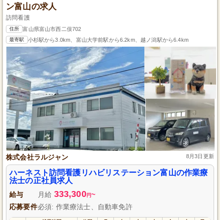
ン富山の求人
訪問看護
住所
富山県富山市西二俣702
最寄駅
小杉駅から3.0km、富山大学前駅から6.2km、越ノ潟駅から6.4km
株式会社ラルジャン
8月3日更新
ハーネスト訪問看護リハビリステーション富山の作業療
法士の正社員求人
333,300
給与
月給
~
円
応募要件
必須: 作業療法士、自動車免許