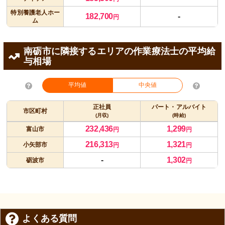
特別養護老人ホー
182,700
-
円
ム
南砺市に隣接するエリアの作業療法士の平均給
与相場
平均値
中央値
正社員
パート・アルバイト
市区町村
(月収)
(時給)
232,436
1,299
富山市
円
円
216,313
1,321
小矢部市
円
円
-
1,302
砺波市
円
よくある質問