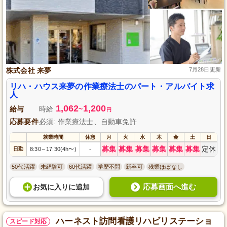
株式会社 来夢
7月28日更新
リハ・ハウス来夢の作業療法士のパート・アルバイト求
人
1,062
1,200
給与
時給
~
円
応募要件
必須: 作業療法士、自動車免許
就業時間
休憩
月
火
水
木
金
土
日
募集
募集
募集
募集
募集
募集
定休
日勤
8:30
17:30(4h〜)
-
～
50代活躍
未経験可
60代活躍
学歴不問
新卒可
残業ほぼなし
応募画面へ進む
お気に入り
に
追加
ハーネスト訪問看護リハビリステーショ
スピード対応