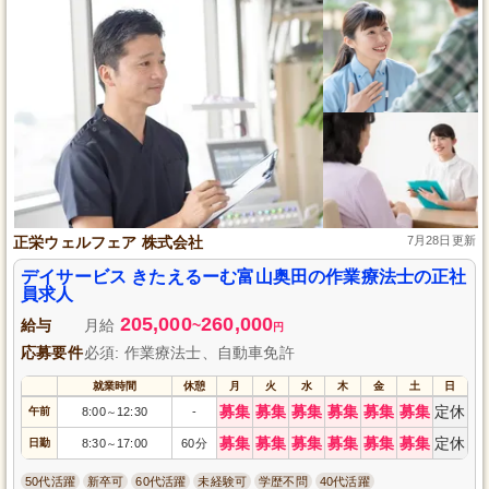
正栄ウェルフェア 株式会社
7月28日更新
デイサービス きたえるーむ富山奥田の作業療法士の正社
員求人
205,000
260,000
給与
月給
~
円
応募要件
必須: 作業療法士、自動車免許
就業時間
休憩
月
火
水
木
金
土
日
募集
募集
募集
募集
募集
募集
定休
午前
8:00
12:30
-
～
募集
募集
募集
募集
募集
募集
定休
日勤
8:30
17:00
60分
～
50代活躍
新卒可
60代活躍
未経験可
学歴不問
40代活躍