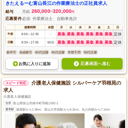
きたえるーむ富山長江の作業療法士の正社員求人
260,000
320,000
給与
月給
~
円
応募要件
必須: 作業療法士、自動車免許
就業時間
休憩
月
火
水
木
金
土
日
募集
募集
募集
募集
募集
募集
定休
午前
8:00
12:30
-
～
募集
募集
募集
募集
募集
募集
定休
日勤
8:30
17:05
60分
～
新卒可
未経験可
60代活躍
40代活躍
学歴不問
50代活躍
応募画面へ進む
お気に入り
に
追加
介護老人保健施設 シルバーケア羽根苑の
スピード対応
求人
介護老人保健施設
住所
富山県富山市婦中町羽根1092-2
最寄駅
速星駅から1.8km、富山大学前駅から6.2km、丸の内駅から7.1km