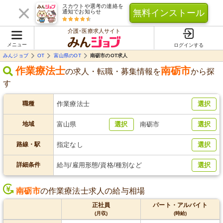
スカウトや選考の連絡を
無料インストール
通知でお知らせ
介護･医療求人サイト
メニュー
ログインする
みんジョブ
OT
富山県のOT
南砺市のOT求人
作業療法士
南砺市
の求人・転職・募集情報を
から探
す
職種
作業療法士
選択
地域
富山県
選択
南砺市
選択
路線・駅
指定なし
選択
詳細条件
給与/雇用形態/資格/種別など
選択
南砺市
の作業療法士求人の給与相場
正社員
パート・アルバイト
(月収)
(時給)