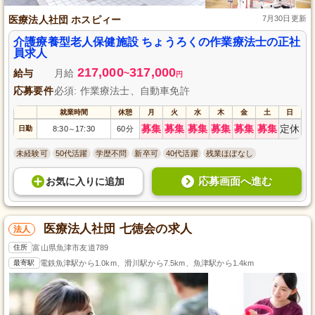
医療法人社団 ホスピィー
7月30日更新
介護療養型老人保健施設 ちょうろくの作業療法士の正社
員求人
217,000
317,000
給与
月給
~
円
応募要件
必須: 作業療法士、自動車免許
就業時間
休憩
月
火
水
木
金
土
日
募集
募集
募集
募集
募集
募集
定休
日勤
8:30
17:30
60分
～
未経験可
50代活躍
学歴不問
新卒可
40代活躍
残業ほぼなし
応募画面へ進む
お気に入り
に
追加
医療法人社団 七徳会の求人
法人
住所
富山県魚津市友道789
最寄駅
電鉄魚津駅から1.0km、滑川駅から7.5km、魚津駅から1.4km