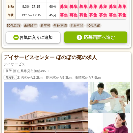
募集
募集
募集
募集
募集
募集
募集
日勤
8:30
17:15
60分
～
募集
募集
募集
募集
募集
募集
募集
午後
13:15
17:15
45分
～
50代活躍
未経験可
新卒可
年齢不問
学歴不問
40代活躍
応募画面へ進む
お気に入り
に
追加
デイサービスセンター ほのぼの苑の求人
デイサービス
住所
富山県氷見市加納495-1
最寄駅
氷見駅から2.2km、島尾駅から5.3km、雨晴駅から7.8km