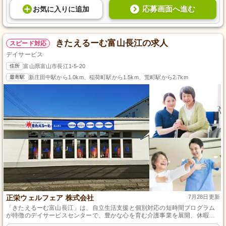
応募画面へ進む
お気に入り
に
追加
きたえるーむ富山長江の求人
スピード対応
デイサービス
住所
富山県富山市長江1-5-20
最寄駅
新庄田中駅から1.0km、稲荷町駅から1.5km、荒町駅から2.7km
正栄ウェルフェア 株式会社
7月28日更新
「きたえるーむ富山長江」は、自立生活支援と個別対応の短時間プログラム
が特徴のデイサービスセンターで、豊かな心を育む介護事業を展開、休暇制
度を活用し個々を大切にした環境です。