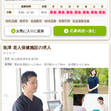
就業時間
休憩
月
火
水
木
金
土
日
募集
募集
募集
募集
募集
募集
募集
日勤
8:30
17:10
60分
～
50代活躍
新卒可
未経験可
40代活躍
学歴不問
社会保険完備
応募画面へ進む
お気に入り
に
追加
魚津 老人保健施設の求人
デイケア
住所
富山県魚津市友道789
最寄駅
電鉄魚津駅から1.0km、滑川駅から7.5km、魚津駅から1.4km