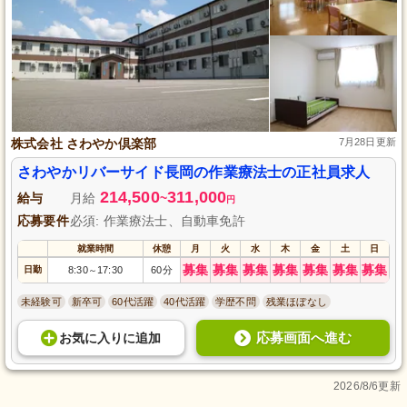
株式会社 さわやか倶楽部
7月28日更新
さわやかリバーサイド長岡の作業療法士の正社員求人
214,500
311,000
給与
月給
~
円
応募要件
必須: 作業療法士、自動車免許
就業時間
休憩
月
火
水
木
金
土
日
募集
募集
募集
募集
募集
募集
募集
日勤
8:30
17:30
60分
～
未経験可
新卒可
60代活躍
40代活躍
学歴不問
残業ほぼなし
応募画面へ進む
お気に入り
に
追加
2026/8/6更新