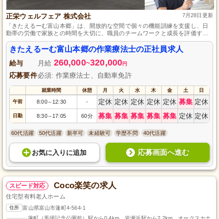
正栄ウェルフェア 株式会社
7月28日更新
「きたえるーむ富山本郷」は、開放的な空間で個々の機能訓練を支援し、日
勤帯の労働で家族との時間を大切に、職員のチームワークと成長を評価する
デイサービスセンターです。
きたえるーむ富山本郷の作業療法士の正社員求人
260,000
320,000
給与
月給
~
円
応募要件
必須: 作業療法士、自動車免許
就業時間
休憩
月
火
水
木
金
土
日
定休
定休
定休
定休
定休
募集
定休
午前
8:00
12:30
-
～
募集
募集
募集
募集
募集
定休
定休
日勤
8:30
17:05
60分
～
60代活躍
50代活躍
新卒可
未経験可
学歴不問
40代活躍
応募画面へ進む
お気に入り
に
追加
Coco楽笑の求人
スピード対応
住宅型有料老人ホーム
住所
富山県富山市蓮町4-564-1
蓮町（馬場記念公園前）駅から0.4km、岩瀬浜駅から2.2km、オークスカナ