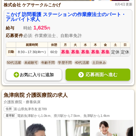
株式会社 ケアサークルこかげ
8月4日更新
こかげ 訪問看護 ステーションの作業療法士のパート・
アルバイト求人
1,625
給与
時給
円
応募要件
必須: 作業療法士、自動車免許
就業時間
休憩
月
火
水
木
金
土
日
募集
募集
募集
募集
募集
定休
定休
日勤
8:30
17:30(4h〜)
60分
～
50代活躍
未経験可
年齢不問
学歴不問
40代活躍
土日休み
応募画面へ進む
お気に入り
に
追加
魚津病院 介護医療院の求人
介護医療院・療養病床
住所
富山県魚津市友道789
最寄駅
電鉄魚津駅から1.0km、滑川駅から7.5km、魚津駅から1.4km