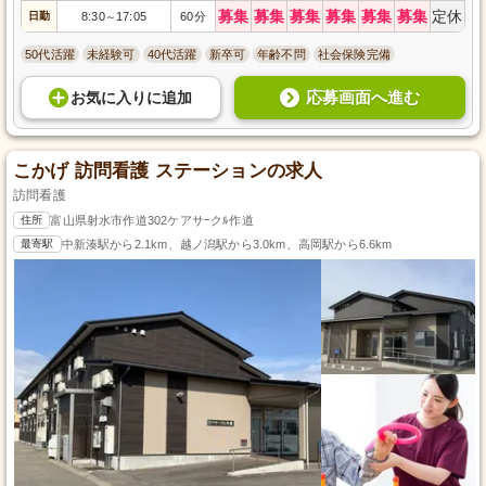
募集
募集
募集
募集
募集
募集
定休
日勤
8:30
17:05
60分
～
50代活躍
未経験可
40代活躍
新卒可
年齢不問
社会保険完備
応募画面へ進む
お気に入り
に
追加
こかげ 訪問看護 ステーションの求人
訪問看護
住所
富山県射水市作道302ケアサｰクﾙ作道
最寄駅
中新湊駅から2.1km、越ノ潟駅から3.0km、高岡駅から6.6km