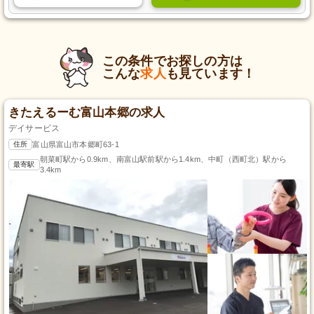
この条件でお探しの方は
こんな
求人
も見ています！
きたえるーむ富山本郷の求人
デイサービス
住所
富山県富山市本郷町63-1
朝菜町駅から0.9km、南富山駅前駅から1.4km、中町（西町北）駅から
最寄駅
3.4km