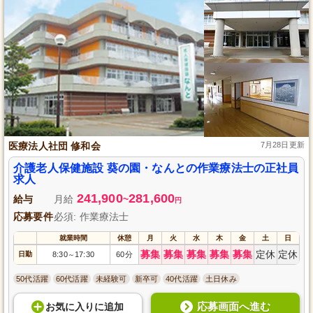
医療法人社団 修和会
7月28日更新
介護老人保健施設 葵の園・なんとの作業療法士の正社員
求人
241,900
281,600
給与
月給
~
円
応募要件
必須: 作業療法士
就業時間
休憩
月
火
水
木
金
土
日
募集
募集
募集
募集
募集
定休
定休
日勤
8:30
17:30
60分
～
50代活躍
60代活躍
未経験可
新卒可
40代活躍
土日休み
応募画面へ進む
お気に入り
に
追加