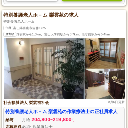
特別養護老人ホ－ム 梨雲苑の求人
特別養護老人ホーム
住所
富山県富山市吉作1725
最寄駅
呉羽駅から1.3km、富山大学前駅から3.7km、県庁前駅から5.4km
社会福祉法人 梨雲福祉会
8月6日更新
特別養護老人ホ－ム 梨雲苑の作業療法士の正社員求人
204,800
219,800
給与
月給
~
円
応募要件
必須: 作業療法士