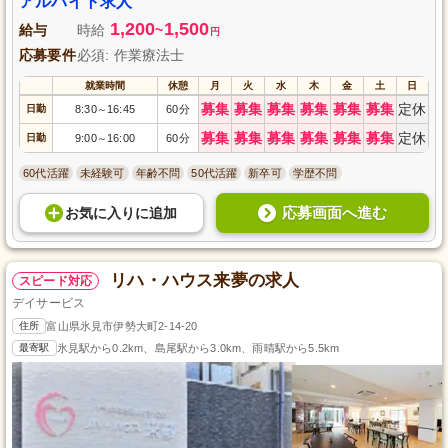
アルバイト求人
1,200
1,500
給与
時給
~
円
応募要件
必須: 作業療法士
就業時間
休憩
月
火
水
木
金
土
日
募集
募集
募集
募集
募集
募集
定休
日勤
8:30
16:45
60分
～
募集
募集
募集
募集
募集
募集
定休
日勤
9:00
16:00
60分
～
60代活躍
未経験可
年齢不問
50代活躍
新卒可
学歴不問
応募画面へ進む
お気に入り
に
追加
リハ・ハウス来夢の求人
スピード対応
デイサービス
住所
富山県氷見市伊勢大町2-14-20
最寄駅
氷見駅から0.2km、島尾駅から3.0km、雨晴駅から5.5km