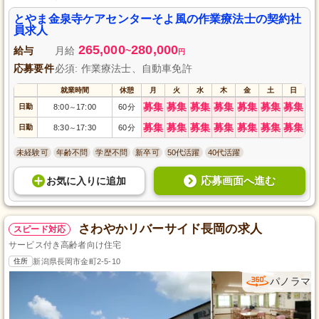
な生活を支える介護施設です。
とやま金泉寺ケアセンターそよ風の作業療法士の契約社
員求人
265,000
280,000
給与
月給
~
円
応募要件
必須: 作業療法士、自動車免許
就業時間
休憩
月
火
水
木
金
土
日
募集
募集
募集
募集
募集
募集
募集
日勤
8:00
17:00
60分
～
募集
募集
募集
募集
募集
募集
募集
日勤
8:30
17:30
60分
～
未経験可
年齢不問
学歴不問
新卒可
50代活躍
40代活躍
応募画面へ進む
お気に入り
に
追加
さわやかリバーサイド長岡の求人
スピード対応
サービス付き高齢者向け住宅
住所
新潟県長岡市金町2-5-10
パノラマ