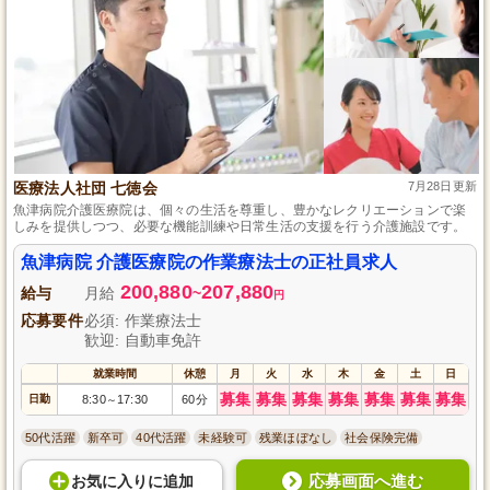
医療法人社団 七徳会
7月28日更新
魚津病院介護医療院は、個々の生活を尊重し、豊かなレクリエーションで楽
しみを提供しつつ、必要な機能訓練や日常生活の支援を行う介護施設です。
魚津病院 介護医療院の作業療法士の正社員求人
200,880
207,880
給与
月給
~
円
応募要件
必須: 作業療法士
歓迎: 自動車免許
就業時間
休憩
月
火
水
木
金
土
日
募集
募集
募集
募集
募集
募集
募集
日勤
8:30
17:30
60分
～
50代活躍
新卒可
40代活躍
未経験可
残業ほぼなし
社会保険完備
応募画面へ進む
お気に入り
に
追加