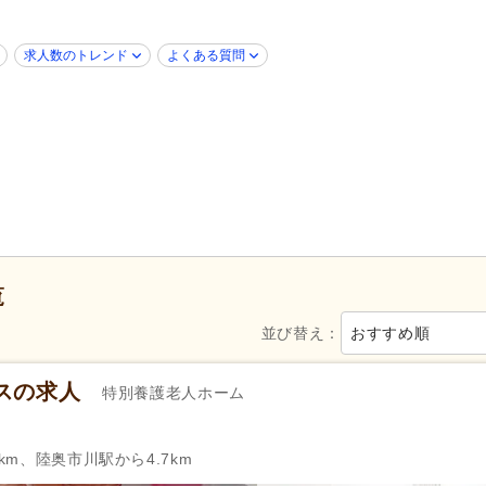
年齢不問
(13)
新卒可
(18)
40代活躍
(20)
50代活躍
(20)
求人数のトレンド
よくある質問
Web面接可
(2)
ハローワーク求人を除く
(4)
掲載14日以内
(5)
掲載30日以内
(8)
スピード対応
(3)
シフト制
(10)
日勤のみ可
(33)
1)
介護福祉士
(15)
社会福祉士
(29)
社会福祉主事任用
(6)
介護支援専門員（ケアマネジ
覧
(11)
並び替え：
おすすめ順
週休2日
(11)
4週8休
(4)
スの求人
特別養護老人ホーム
土曜休み
(5)
日曜休み
(20)
年間休日120日以上
(4)
産休あり
(20)
km、陸奥市川駅から4.7km
介護休業
(21)
看護休暇
(18)