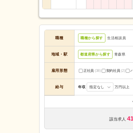
職種
職種から探す
生活相談員
地域・駅
都道府県から探す
青森県
雇用形態
正社員
(38)
契約社員
(2)
給与
年収
指定なし
万円以上
デイサービス
(10)
サービスの種
介護老人保健施設
(13)
類
4
障がい者支援
(1)
該当求人
未経験可
(30)