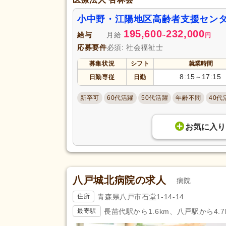
小中野・江陽地区高齢者支援センタ
195,600
232,000
給与
月給
~
円
応募要件
必須: 社会福祉士
募集状況
シフト
就業時間
8:15
17:15
日勤専従
日勤
～
新卒可
60代活躍
50代活躍
年齢不問
40代
お気に入り
八戸城北病院の求人
病院
青森県八戸市石堂1-14-14
住所
長苗代駅から1.6km、八戸駅から4.7
最寄駅