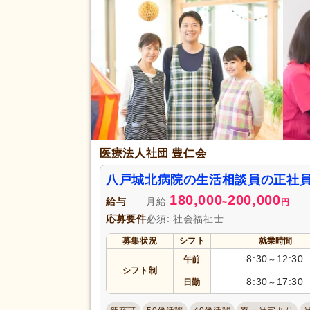
医療法人社団 豊仁会
八戸城北病院の生活相談員の正社
180,000
200,000
給与
月給
~
円
応募要件
必須: 社会福祉士
募集状況
シフト
就業時間
8:30
12:30
午前
～
シフト制
8:30
17:30
日勤
～