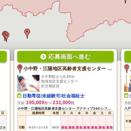
応募画面
へ
進む
小中野・江陽地区高齢者支援センター アクティブ24
小中野駅から0.3Km
地域包括支援センター
生活相談員
日勤専従/未経験可/社会福祉士
195,600
232,000
月給
月
円
〜
円
小中野・江陽地区高齢者支援センター アクティブ24のシフト募集状況
八戸
日
就業時間
休憩
月
火
水
木
金
土
日
午
定休
日勤
8:15
～
17:15
60
分
募集
募集
募集
募集
募集
募集
募集