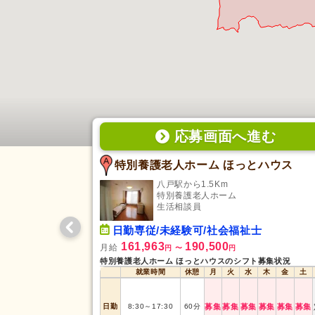
応募画面
へ
進む
特別養護老人ホーム ほっとハウス
八戸駅から1.5Km
特別養護老人ホーム
生活相談員
日勤専従/未経験可/社会福祉士
161,963
190,500
月給
円
〜
円
特別養護老人ホーム ほっとハウスのシフト募集状況
就業時間
休憩
月
火
水
木
金
土
日勤
8:30
～
17:30
60
分
募集
募集
募集
募集
募集
募集