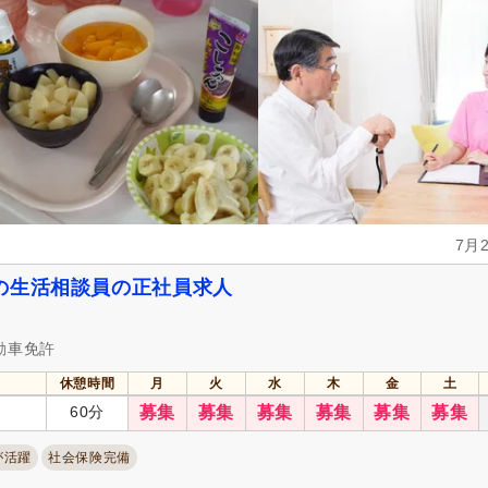
冬季休暇
(2)
年末年始休暇
(2)
社会保険完備
(40)
研修制度あり
(20)
昇給あり
(41)
復職支援あり
(5)
住宅手当
(4)
通勤手当
(35)
処遇改善手当
(22)
夜勤手当
(1)
資格手当
(20)
扶養手当
(7)
正社員登用あり
(2)
7月
自動車通勤可
(36)
自転車通勤可
(20)
の生活相談員の正社員求人
動車免許
休憩時間
月
火
水
木
金
土
60分
募集
募集
募集
募集
募集
募集
が活躍
社会保険完備