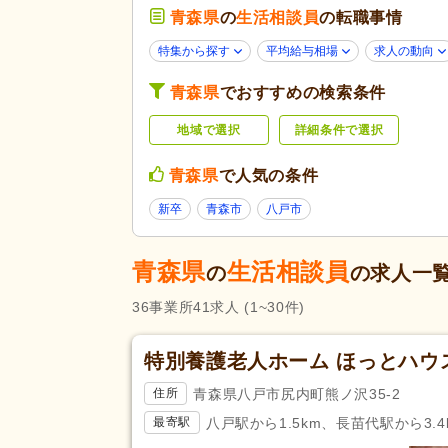
青森県
の
生活相談員
学歴不問
の転職事情
(24)
子育てママパパ活躍
(20)
応募条件・こ
特集から探す
平均給与相場
求人の動向
だわり
60代活躍
(13)
青森県
でおすすめの検索条件
掲載7日以内
(4)
地域で選択
詳細条件で選択
女性が活躍
(18)
残業ほぼなし
(36)
青森県
で人気の条件
勤務形態
シフト相談可
(20)
新卒
青森市
八戸市
初任者研修（旧ヘルパー2級）
(
青森県
生活相談員
精神保健福祉士
(6)
の
の求人一
応募資格
36
事業所
41
求人
(1~30件)
自動車免許
(26)
完全週休2日
(11)
特別養護老人ホーム ほっとハウ
土日休み
(5)
青森県八戸市尻内町熊ノ沢35-2
住所
休日・休暇
年間休日110日以上
(12)
八戸駅から1.5km、長苗代駅から3.4
最寄駅
育休あり
(41)