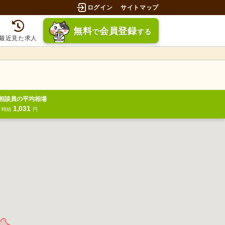
ログイン
サイトマップ
無料
会員登録
で
する
最近見た求人
相談員の平均相場
1,031
円
時給
円