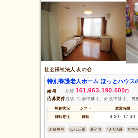
夏季休暇
(4)
賞与あり
(38)
企業年金
(1)
退職金あり
(25)
給与・手当
福利厚生
人事評価制度あり
(20)
託児施設あり
(2)
再雇用制度あり
(26)
社会福祉法人 友の会
アクセス
駅近
(2)
特別養護老人ホーム ほっとハウス
161,963
190,500
給与
月給
~
円
応募要件
必須: 社会福祉士、介護福祉士、自
募集状況
シフト
就業時間
8:30
17:30
日勤専従
日勤
～
未経験可
50代活躍
新卒可
40代活躍
女性