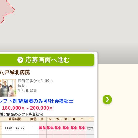
応募画面
へ
進む
八戸城北病院
長苗代駅から1.6Km
本八
病院
地
生活相談員
生
シフト制/経験者のみ可/社会福祉士
日勤専従/未
180,000
200,000
233,000
給
月給
円
〜
円
円
城北病院のシフト募集状況
就業時間
休憩
月
火
水
木
金
土
日
就業時間
前
8:30
～
12:30
-
募集
募集
募集
募集
募集
募集
定休
日勤
8:30
～
17:30