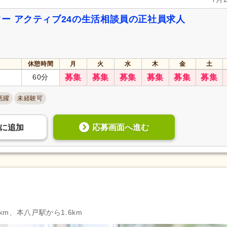
ー アクティブ24の生活相談員の正社員求人
休憩時間
月
火
水
木
金
土
60分
募集
募集
募集
募集
募集
募集
活躍
未経験可
応募画面へ進む
に
追加
km、本八戸駅から1.6km