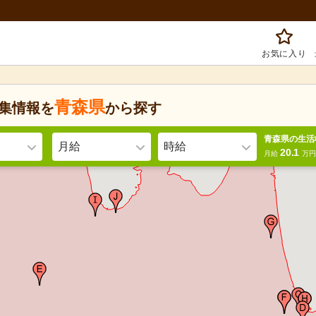
お気に入り
青森県
集情報を
から探す
青森県の生活
月給
時給
20.1
月給
万