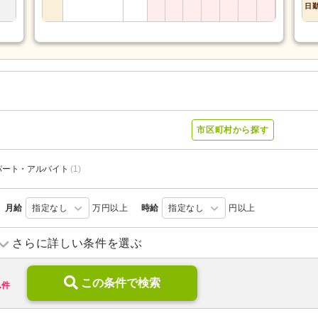
日
市区町村から探す
パート・アルバイト
(1)
月給
指定なし
万円以上
時給
指定なし
円以上
住宅型有料老人ホーム
(3)
特別養護老人ホーム
(8)
さらに詳しい条件を選ぶ
地域包括支援センター
(3)
病院
(2)
1
この条件で検索
件
無資格可
(8)
ブランク可
(20)