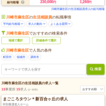
230,000
1,260
円
円
給与相場
川崎市麻生区の生活相談員求人の給与相場
川崎市麻生区
の
生活相談員
の転職事情
平均給与相場
求人の動向
よくある質問
川崎市麻生区
でおすすめの検索条件
地域で選択
詳細条件で選択
川崎市麻生区
で人気の条件
町田市
稲城市
調布市
検索
川崎市麻生区
の
生活相談員
の求人一覧
13
事業所
15
求人
おすすめ順
(1~30件)
まごころタウン＊新百合ヶ丘の求人
特別養護老人ホーム