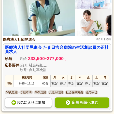
医療法人社団晃進会
8月1日更新
医療法人社団晃進会 たま日吉台病院の生活相談員の正社
員求人
233,500
277,000
給与
月給
~
円
応募要件
必須: 社会福祉士
歓迎: 自動車免許
就業時間
休憩
月
火
水
木
金
土
日
充足
充足
充足
充足
充足
充足
充足
日勤
8:45
17:15
60分
～
50代活躍
学歴不問
40代活躍
女性が活躍
社会保険完備
住宅手当
応募画面へ進む
お気に入り
に
追加