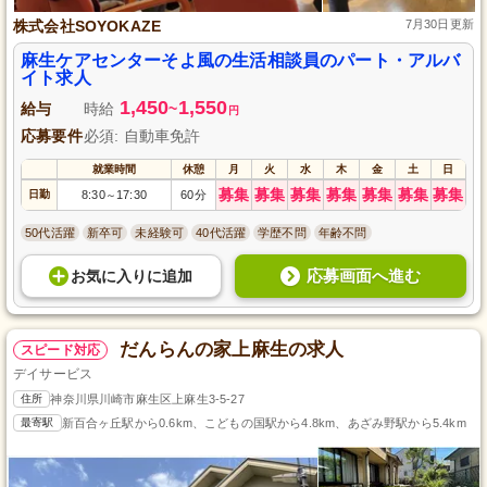
株式会社SOYOKAZE
7月30日更新
麻生ケアセンターそよ風の生活相談員のパート・アルバ
イト求人
1,450
1,550
給与
時給
~
円
応募要件
必須: 自動車免許
就業時間
休憩
月
火
水
木
金
土
日
募集
募集
募集
募集
募集
募集
募集
日勤
8:30
17:30
60分
～
50代活躍
新卒可
未経験可
40代活躍
学歴不問
年齢不問
応募画面へ進む
お気に入り
に
追加
だんらんの家上麻生の求人
スピード対応
デイサービス
住所
神奈川県川崎市麻生区上麻生3-5-27
最寄駅
新百合ヶ丘駅から0.6km、こどもの国駅から4.8km、あざみ野駅から5.4km