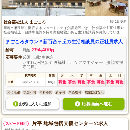
社会福祉法人 まごころ
8月2日更新
川崎市麻生区に開設するショートステイ介護施設では、社会福祉主事任用や
社会福祉士、自動車免許を持ち実務経験がある生活相談員を募集していま
す。4週9休のシフト制で、仕事とプライベートのバランスを大切にしなが
ら、質の高いケアを提供するためのチャレンジをしてみませんか。豊富な手
まごころタウン＊新百合ヶ丘の生活相談員の正社員求人
当や昇給・賞与を受けられる待遇で、あなたの能力と経験を活かし、やりが
294,400
いを持って働ける環境です。
給与
月給
円
応募要件
必須: 自動車免許
いずれか必須: 介護福祉士、ケアマネジャー（介護支援
専門員）
就業時間
休憩
月
火
水
木
金
土
日
募集
募集
募集
募集
募集
募集
募集
日勤
9:00
18:00
60分
～
50代活躍
学歴不問
年齢不問
新卒可
未経験可
残業ほぼなし
応募画面へ進む
お気に入り
に
追加
片平 地域包括支援センターの求人
スピード対応
地域包括支援センター