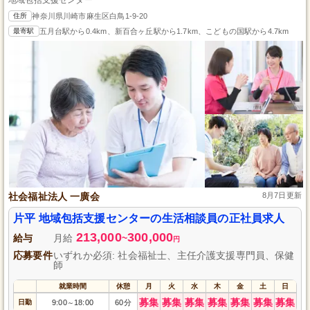
住所
神奈川県川崎市麻生区白鳥1-9-20
最寄駅
五月台駅から0.4km、新百合ヶ丘駅から1.7km、こどもの国駅から4.7km
社会福祉法人 一廣会
8月7日更新
片平 地域包括支援センターの生活相談員の正社員求人
213,000
300,000
給与
月給
~
円
応募要件
いずれか必須: 社会福祉士、主任介護支援専門員、保健
師
就業時間
休憩
月
火
水
木
金
土
日
募集
募集
募集
募集
募集
募集
募集
日勤
9:00
18:00
60分
～