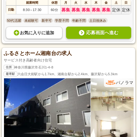
就業時間
休憩
月
火
水
木
金
土
日
募集
募集
募集
募集
募集
定休
定休
日勤
8:30
17:30
60分
～
50代活躍
未経験可
新卒可
学歴不問
年齢不問
土日祝休み
応募画面へ進む
お気に入り
に
追加
ふるさとホーム湘南台の求人
サービス付き高齢者向け住宅
住所
神奈川県藤沢市石川1-4-8
最寄駅
六会日大前駅から1.7km、湘南台駅から2.4km、藤沢駅から5.3km
パノラマ