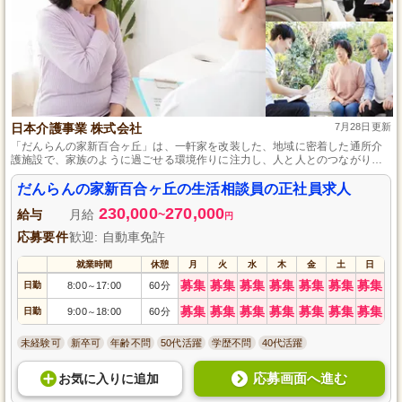
日本介護事業 株式会社
7月28日更新
「だんらんの家新百合ヶ丘」は、一軒家を改装した、地域に密着した通所介
護施設で、家族のように過ごせる環境作りに注力し、人と人とのつながりを
大切に、利用者に生きがいを感じてもらえるようサポートしています。
だんらんの家新百合ヶ丘の生活相談員の正社員求人
230,000
270,000
給与
月給
~
円
応募要件
歓迎: 自動車免許
就業時間
休憩
月
火
水
木
金
土
日
募集
募集
募集
募集
募集
募集
募集
日勤
8:00
17:00
60分
～
募集
募集
募集
募集
募集
募集
募集
日勤
9:00
18:00
60分
～
未経験可
新卒可
年齢不問
50代活躍
学歴不問
40代活躍
応募画面へ進む
お気に入り
に
追加