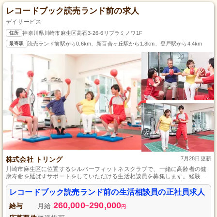
レコードブック読売ランド前の求人
デイサービス
住所
神奈川県川崎市麻生区高石3-26-6リブラミノワ1F
最寄駅
読売ランド前駅から0.6km、新百合ヶ丘駅から1.8km、登戸駅から4.4km
株式会社 トリング
7月28日更新
川崎市麻生区に位置するシルバーフィットネスクラブで、一緒に高齢者の健
康寿命を延ばすサポートをしていただける生活相談員を募集します。経験不
問で、研修制度ありのため未経験者でも安心して始められます。ご利用者さ
まとのコミュニケーションを大切にし、明るい雰囲気づくりに貢献してくだ
レコードブック読売ランド前の生活相談員の正社員求人
さい。
260,000
290,000
給与
月給
~
円