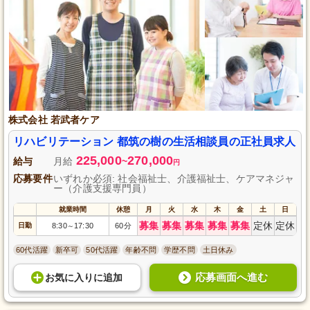
株式会社 若武者ケア
リハビリテーション 都筑の樹の生活相談員の正社員求人
225,000
270,000
給与
月給
~
円
応募要件
いずれか必須: 社会福祉士、介護福祉士、ケアマネジャ
ー（介護支援専門員）
就業時間
休憩
月
火
水
木
金
土
日
募集
募集
募集
募集
募集
定休
定休
日勤
8:30
17:30
60分
～
60代活躍
新卒可
50代活躍
年齢不問
学歴不問
土日休み
応募画面へ進む
お気に入り
に
追加