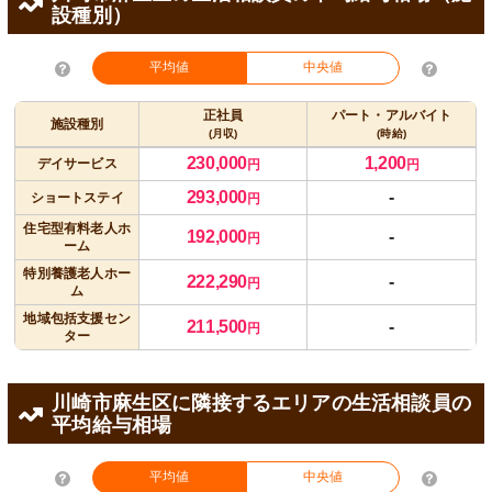
設種別）
平均値
中央値
正社員
パート・アルバイト
施設種別
(月収)
(時給)
230,000
1,200
デイサービス
円
円
293,000
-
ショートステイ
円
住宅型有料老人ホ
192,000
-
円
ーム
特別養護老人ホー
222,290
-
円
ム
地域包括支援セン
211,500
-
円
ター
川崎市麻生区に隣接するエリアの生活相談員の
平均給与相場
平均値
中央値