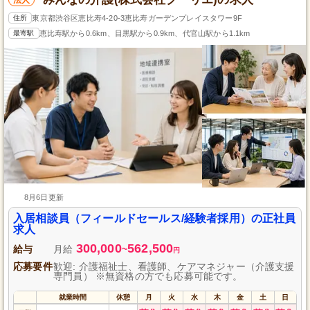
住所
東京都渋谷区恵比寿4-20-3恵比寿ガーデンプレイスタワー9F
最寄駅
恵比寿駅から0.6km、目黒駅から0.9km、代官山駅から1.1km
8月6日更新
入居相談員（フィールドセールス/経験者採用）の正社員
求人
300,000
562,500
給与
月給
~
円
応募要件
歓迎: 介護福祉士、看護師、ケアマネジャー（介護支援
専門員） ※無資格の方でも応募可能です。
就業時間
休憩
月
火
水
木
金
土
日