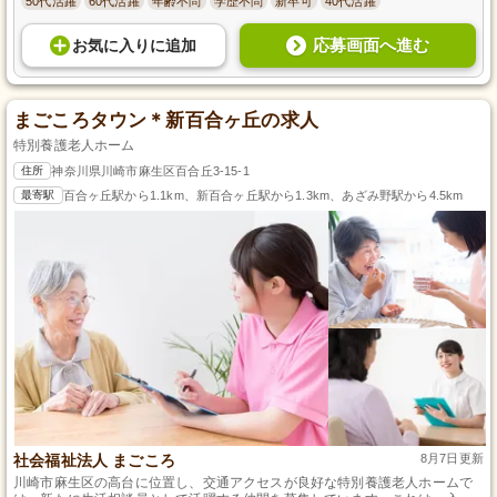
50代活躍
60代活躍
年齢不問
学歴不問
新卒可
40代活躍
応募画面へ進む
お気に入り
に
追加
まごころタウン＊新百合ヶ丘の求人
特別養護老人ホーム
住所
神奈川県川崎市麻生区百合丘3-15-1
最寄駅
百合ヶ丘駅から1.1km、新百合ヶ丘駅から1.3km、あざみ野駅から4.5km
社会福祉法人 まごころ
8月7日更新
川崎市麻生区の高台に位置し、交通アクセスが良好な特別養護老人ホームで