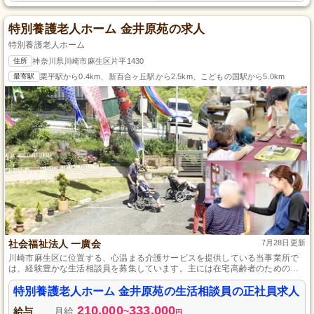
特別養護老人ホーム 金井原苑の求人
特別養護老人ホーム
住所
神奈川県川崎市麻生区片平1430
最寄駅
栗平駅から0.4km、新百合ヶ丘駅から2.5km、こどもの国駅から5.0km
社会福祉法人 一廣会
7月28日更新
川崎市麻生区に位置する、心温まる介護サービスを提供している当事業所で
は、経験豊かな生活相談員を募集しています。主には在宅高齢者のための予
防プランの立案や、困難ケースへの対応などをお任せします。自動車免許を
お持ちで、介護支援専門員や社会福祉士の資格がある方、即戦力としてご活
特別養護老人ホーム 金井原苑の生活相談員の正社員求人
躍いただける方のご応募をお待ちしております。地域に根ざした福祉活動に
210,000
333,000
興味がある方には最適な職場です。
給与
月給
~
円