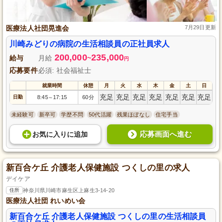
医療法人社団晃進会
7月29日更新
川崎みどりの病院の生活相談員の正社員求人
200,000
235,000
給与
月給
~
円
応募要件
必須: 社会福祉士
就業時間
休憩
月
火
水
木
金
土
日
充足
充足
充足
充足
充足
充足
充足
日勤
8:45
17:15
60分
～
未経験可
新卒可
学歴不問
50代活躍
残業ほぼなし
住宅手当
応募画面へ進む
お気に入り
に
追加
新百合ケ丘 介護老人保健施設 つくしの里の求人
デイケア
住所
神奈川県川崎市麻生区上麻生3-14-20
医療法人社団 れいめい会
新百合ケ丘 介護老人保健施設 つくしの里の生活相談員