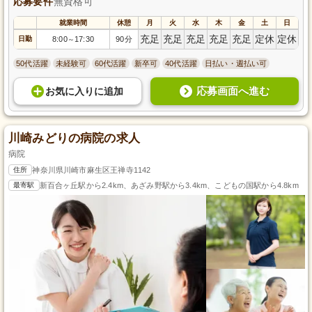
応募要件
無資格可
就業時間
休憩
月
火
水
木
金
土
日
充足
充足
充足
充足
充足
定休
定休
日勤
8:00
17:30
90分
～
50代活躍
未経験可
60代活躍
新卒可
40代活躍
日払い・週払い可
応募画面へ進む
お気に入り
に
追加
川崎みどりの病院の求人
病院
住所
神奈川県川崎市麻生区王禅寺1142
最寄駅
新百合ヶ丘駅から2.4km、あざみ野駅から3.4km、こどもの国駅から4.8km