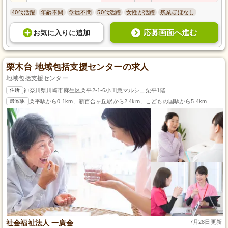
40代活躍
年齢不問
学歴不問
50代活躍
女性が活躍
残業ほぼなし
応募画面へ進む
お気に入り
に
追加
栗木台 地域包括支援センターの求人
地域包括支援センター
住所
神奈川県川崎市麻生区栗平2-1-6小田急マルシェ栗平1階
最寄駅
栗平駅から0.1km、新百合ヶ丘駅から2.4km、こどもの国駅から5.4km
社会福祉法人 一廣会
7月28日更新