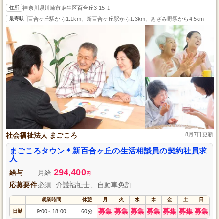
住所
神奈川県川崎市麻生区百合丘3-15-1
最寄駅
百合ヶ丘駅から1.1km、新百合ヶ丘駅から1.3km、あざみ野駅から4.5km
社会福祉法人 まごころ
8月7日更新
まごころタウン＊新百合ヶ丘の生活相談員の契約社員求
人
294,400
給与
月給
円
応募要件
必須: 介護福祉士、自動車免許
就業時間
休憩
月
火
水
木
金
土
日
募集
募集
募集
募集
募集
募集
募集
日勤
9:00
18:00
60分
～