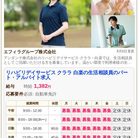
エフィラグループ株式会社
8月6日更新
アンダンテ株式会社のリハビリデイサービス クララ・白楽では、生活相談員
としてご活躍いただける方を募集しています。温かい環境で利用者様の生活
をサポートしながら、地域に貢献するやりがいのある仕事です。パート・ア
ルバイトとして柔軟な働き方が可能で、あなたの経験や資格を活かして一緒
リハビリデイサービス クララ 白楽の生活相談員のパー
に働きましょう。ご応募をお待ちしております。
ト・アルバイト求人
1,382
給与
時給
円
応募要件
必須: 自動車免許
就業時間
休憩
月
火
水
木
金
土
日
募集
募集
募集
募集
募集
定休
定休
午前
9:00
12:00
-
～
募集
募集
募集
募集
募集
定休
定休
日勤
8:00
18:00(3h〜)
-
～
募集
募集
募集
募集
募集
定休
定休
日勤
9:00
18:00
60分
～
募集
募集
募集
募集
募集
定休
定休
午後
13:00
18:00
45分
～