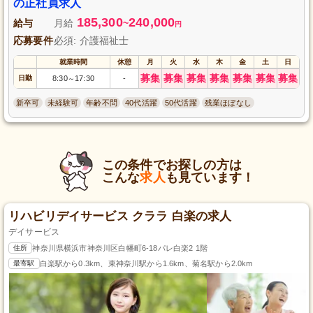
の正社員求人
185,300
240,000
給与
月給
~
円
応募要件
必須: 介護福祉士
就業時間
休憩
月
火
水
木
金
土
日
募集
募集
募集
募集
募集
募集
募集
日勤
8:30
17:30
-
～
新卒可
未経験可
年齢不問
40代活躍
50代活躍
残業ほぼなし
この条件でお探しの方は
こんな
求人
も見ています！
リハビリデイサービス クララ 白楽の求人
デイサービス
住所
神奈川県横浜市神奈川区白幡町6-18パレ白楽2 1階
最寄駅
白楽駅から0.3km、東神奈川駅から1.6km、菊名駅から2.0km