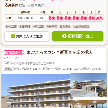
応募要件
歓迎: 自動車免許
就業時間
休憩
月
火
水
木
金
土
日
募集
募集
募集
募集
募集
募集
募集
日勤
9:00
18:00
60分
～
50代活躍
学歴不問
40代活躍
年齢不問
住宅手当
社会保険完備
応募画面へ進む
お気に入り
に
追加
まごころタウン＊新百合ヶ丘の求人
スピード対応
ショートステイ
住所
神奈川県川崎市麻生区百合丘3-15-1
最寄駅
百合ヶ丘駅から1.1km、新百合ヶ丘駅から1.3km、あざみ野駅から4.5km