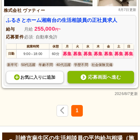
株式会社 ヴァティー
8月7日更新
ふるさとホーム湘南台の生活相談員の正社員求人
255,000
給与
月給
~
円
応募要件
必須: 自動車免許
就業時間
休憩
月
火
水
木
金
土
日
募集
募集
募集
募集
募集
募集
募集
日勤
9:00
18:00
60分
～
新卒可
50代活躍
年齢不問
40代活躍
学歴不問
社会保険完備
応募画面へ進む
お気に入り
に
追加
2026/8/7更新
1
川崎市麻生区の生活相談員の平均給与相場（施