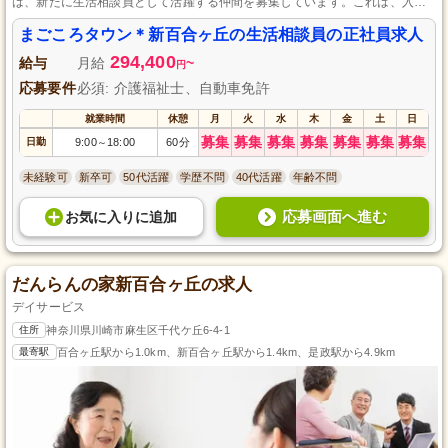
は、新たに生活相談員として活躍する仲間を募集しています。これは、入居
者さま一人ひとりの個性を大切にしながら、その人らしさを支えるやりがい
のあるお仕事です。町田駅からのアクセスも良く、仕事終わりにはお買い物
まごころタウン＊新百合ヶ丘の生活相談員の正社員求人
も楽しめます。一緒に笑顔あふれる日々を作りませんか？
294,400
給与
月給
~
円
応募要件
必須: 介護福祉士、自動車免許
就業時間
休憩
月
火
水
木
金
土
日
募集
募集
募集
募集
募集
募集
募集
日勤
9:00
18:00
60分
～
未経験可
新卒可
50代活躍
学歴不問
40代活躍
年齢不問
応募画面へ進む
お気に入り
に
追加
だんらんの家新百合ヶ丘の求人
デイサービス
住所
神奈川県川崎市麻生区千代ケ丘6-4-1
最寄駅
百合ヶ丘駅から1.0km、新百合ヶ丘駅から1.4km、是政駅から4.9km