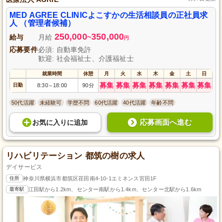
MED AGREE CLINICよこすかの生活相談員の正社員求
人 （管理者候補）
250,000
350,000
給与
月給
~
円
応募要件
必須: 自動車免許
歓迎: 社会福祉士、介護福祉士
就業時間
休憩
月
火
水
木
金
土
日
募集
募集
募集
募集
募集
募集
募集
日勤
8:30
18:00
90分
～
50代活躍
未経験可
学歴不問
60代活躍
40代活躍
年齢不問
応募画面へ進む
お気に入り
に
追加
リハビリテーション 都筑の樹の求人
デイサービス
住所
神奈川県横浜市都筑区荏田南4-10-1エミネンス宮田1F
最寄駅
江田駅から1.2km、センター南駅から1.4km、センター北駅から1.6km