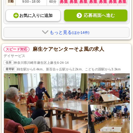
募集
募集
募集
募集
募集
募集
募集
日勤
9:00
18:00
60分
～
応募画面へ進む
お気に入り
に
追加
もっと見る
(ほか14件)
麻生ケアセンターそよ風の求人
スピード対応
デイサービス
住所
神奈川県川崎市麻生区上麻生6-24-14
最寄駅
柿生駅から0.4km、新百合ヶ丘駅から2.2km、こどもの国駅から3.3km