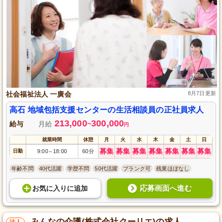
社会福祉法人 一廣会
8月7日更新
高石 地域包括支援センターの生活相談員の正社員求人
213,000
300,000
給与
月給
~
円
就業時間
休憩
月
火
水
木
金
土
日
募集
募集
募集
募集
募集
募集
募集
日勤
9:00
18:00
60分
～
年齢不問
40代活躍
学歴不問
50代活躍
ブランク可
残業ほぼなし
応募画面へ進む
お気に入り
に
追加
みんなの介護(株式会社クーリエ)の求人
法人