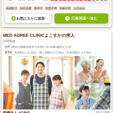
未経験可
50代活躍
新卒可
学歴不問
年齢不問
土日休み
応募画面へ進む
お気に入り
に
追加
MED AGREE CLINICよこすかの求人
訪問看護
住所
神奈川県横須賀市小矢部2-19-10第1菱田ビル1F
最寄駅
衣笠駅から0.2km、堀ノ内駅から2.3km、久里浜駅から4.3km
医療法人 AGRIE
8月7日更新