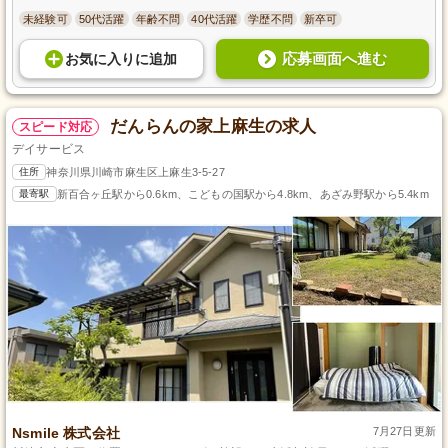
未経験可
50代活躍
年齢不問
40代活躍
学歴不問
新卒可
応募画面へ進む
お気に入り
に
追加
だんらんの家上麻生の求人
スピード対応
デイサービス
住所
神奈川県川崎市麻生区上麻生3-5-27
最寄駅
新百合ヶ丘駅から0.6km、こどもの国駅から4.8km、あざみ野駅から5.4km
Nsmile 株式会社
7月27日更新