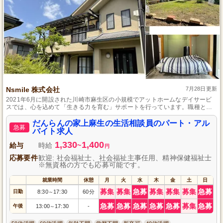
Nsmile 株式会社
7月28日更新
2021年6月に開設された川崎市麻生区の小規模でアットホームなデイサービ
スでは、心を込めて「生きる力を育む」サポートを行っています。職種とし
て生活相談員を募集しており、業務経験がある方はぜひご応募ください。研
修制度と資格取得支援が充実しているため、キャリアアップを目指しながら
だんらんの家上麻生の生活相談員のパート・アル
急募
の勤務が可能ですし、勤務日数につきましても相談に応じるため、自分のラ
バイト求人
イフスタイルに合わせて働くことができます。
1,330
1,400
給与
時給
~
円
応募要件
歓迎: 社会福祉士、社会福祉主事任用、精神保健福祉士
※無資格の方でも応募可能です。
就業時間
休憩
月
火
水
木
金
土
日
募集
募集
急募
募集
募集
募集
急募
日勤
8:30
17:30
60分
～
急募
急募
急募
急募
急募
募集
急募
午後
13:00
17:30
-
～