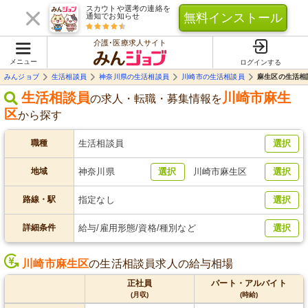
スカウトや選考の連絡を
無料インストール
通知でお知らせ
介護･医療求人サイト
メニュー
ログインする
みんジョブ
生活相談員
神奈川県の生活相談員
川崎市の生活相談員
麻生区の生活相
生活相談員
川崎市麻生
の求人・転職・募集情報を
区
から探す
職種
生活相談員
選択
地域
神奈川県
選択
川崎市麻生区
選択
路線・駅
指定なし
選択
詳細条件
給与/雇用形態/資格/種別など
選択
川崎市麻生区
の生活相談員求人の給与相場
正社員
パート・アルバイト
(月収)
(時給)