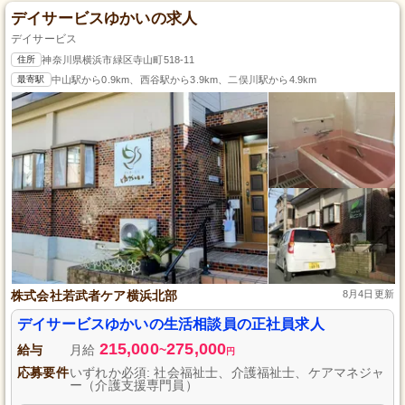
デイサービスゆかいの求人
デイサービス
住所
神奈川県横浜市緑区寺山町518-11
最寄駅
中山駅から0.9km、西谷駅から3.9km、二俣川駅から4.9km
株式会社若武者ケア横浜北部
8月4日更新
デイサービスゆかいの生活相談員の正社員求人
215,000
275,000
給与
月給
~
円
応募要件
いずれか必須: 社会福祉士、介護福祉士、ケアマネジャ
ー（介護支援専門員）