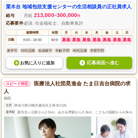
栗木台 地域包括支援センターの生活相談員の正社員求人
213,000
300,000
給与
月給
~
円
応募要件
必須: 社会福祉士、自動車免許
就業時間
休憩
月
火
水
木
金
土
日
募集
募集
募集
募集
募集
募集
募集
日勤
9:00
18:00
60分
～
新卒可
50代活躍
未経験可
年齢不問
40代活躍
学歴不問
応募画面へ進む
お気に入り
に
追加
医療法人社団晃進会 たま日吉台病院の求
スピード対応
人
病院
住所
神奈川県川崎市麻生区王禅寺1105
最寄駅
新百合ヶ丘駅から2.5km、あざみ野駅から3.2km、こどもの国駅から4.8km