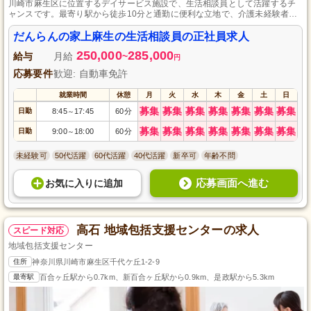
川崎市麻生区に位置するデイサービス施設で、生活相談員として活躍するチ
ャンスです。最寄り駅から徒歩10分と通勤に便利な立地で、介護未経験者も
歓迎します。シフト制で年間休日数105日あり、研修制度やスキルアップ制度
も充実しており、安心して成長できる環境がここにはあります。
だんらんの家上麻生の生活相談員の正社員求人
250,000
285,000
給与
月給
~
円
応募要件
歓迎: 自動車免許
就業時間
休憩
月
火
水
木
金
土
日
募集
募集
募集
募集
募集
募集
募集
日勤
8:45
17:45
60分
～
募集
募集
募集
募集
募集
募集
募集
日勤
9:00
18:00
60分
～
未経験可
50代活躍
60代活躍
40代活躍
新卒可
年齢不問
応募画面へ進む
お気に入り
に
追加
高石 地域包括支援センターの求人
スピード対応
地域包括支援センター
住所
神奈川県川崎市麻生区千代ケ丘1-2-9
最寄駅
百合ヶ丘駅から0.7km、新百合ヶ丘駅から0.9km、是政駅から5.3km