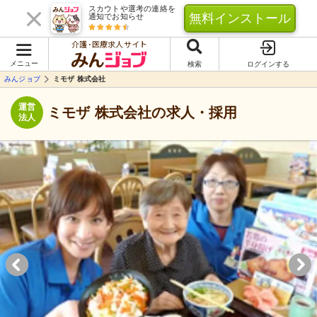
スカウトや選考の連絡を
無料インストール
通知でお知らせ
介護･医療求人サイト
メニュー
検索
ログインする
みんジョブ
ミモザ 株式会社
運営
ミモザ 株式会社の求人・採用
法人