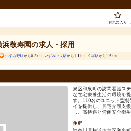
お気に入り
 横浜敬寿園の求人・採用
いずみ野駅
から0.8km
いずみ中央駅
から1.1km
立場駅
から1.6km
泉区和泉町の訪問看護ス
な在宅療養生活の環境を
す。110名のユニット型
イを提供し、居宅介護支
し、高待遇と労働安全衛
住所
神奈川県横浜市泉区和泉町50