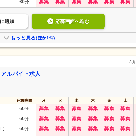
60分
募集
募集
募集
募集
募集
募集
応募画面へ進む
に
追加
もっと見る
(ほか1件)
8
・アルバイト求人
休憩時間
月
火
水
木
金
土
60分
募集
募集
募集
募集
募集
募集
60分
募集
募集
募集
募集
募集
募集
7h)
60分
募集
募集
募集
募集
募集
募集