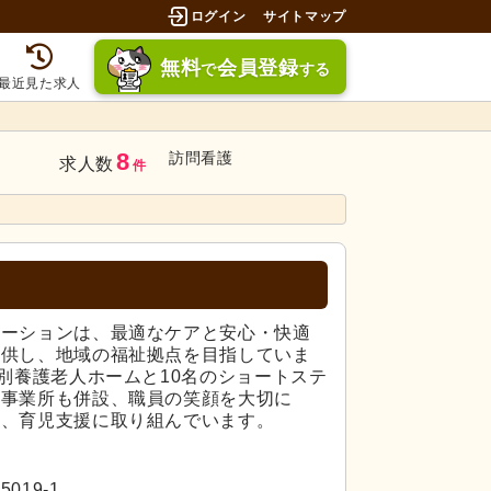
ログイン
サイトマップ
無料
会員登録
で
する
最近見た求人
8
訪問看護
求人数
件
テーションは、最適なケアと安心・快適
提供し、地域の福祉拠点を目指していま
特別養護老人ホームと10名のショートステ
援事業所も併設、職員の笑顔を大切に
生、育児支援に取り組んでいます。
19-1