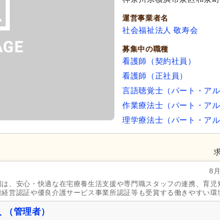
運営事業者名
社会福祉法人 敬寿会
募集中の職種
看護師（契約社員）
看護師（正社員）
言語聴覚士（パート・ア
作業療法士（パート・ア
理学療法士（パート・ア
8
園は、安心・快適な在宅療養生活支援や専門職スタッフの連携、育児
康経営認証や優良介護サービス事業所認証等も受賞する働きやすい環
 （管理者）