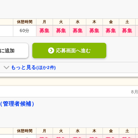
休憩時間
月
火
水
木
金
土
60分
募集
募集
募集
募集
募集
募集
応募画面へ進む
に
追加
もっと見る
(ほか2件)
8
（管理者候補）
休憩時間
月
火
水
木
金
土