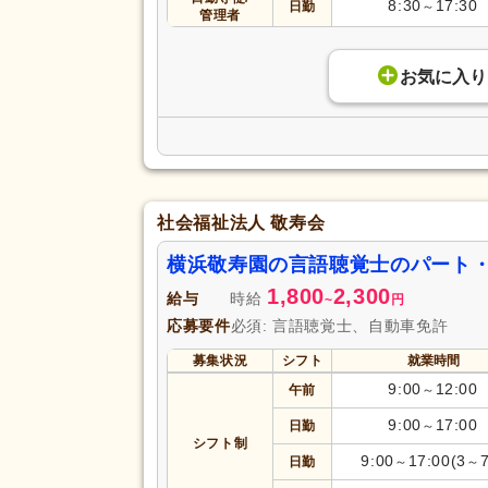
8:30
17:30
日勤
～
管理者
お気に入り
社会福祉法人 敬寿会
横浜敬寿園の言語聴覚士のパート
1,800
2,300
給与
時給
~
円
応募要件
必須: 言語聴覚士、自動車免許
募集状況
シフト
就業時間
9:00
12:00
午前
～
9:00
17:00
日勤
～
シフト制
9:00
17:00(3
日勤
～
～