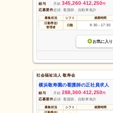
345,260
412,250
給与
月給
~
円
応募要件
必須: 看護師、自動車免許
募集状況
シフト
就業時間
日勤専従/
8:30
17:30
日勤
～
管理者
お気に入り
社会福祉法人 敬寿会
横浜敬寿園の看護師の正社員求人 
288,360
412,250
給与
月給
~
円
応募要件
必須: 看護師、自動車免許
募集状況
シフト
就業時間
日勤専従/