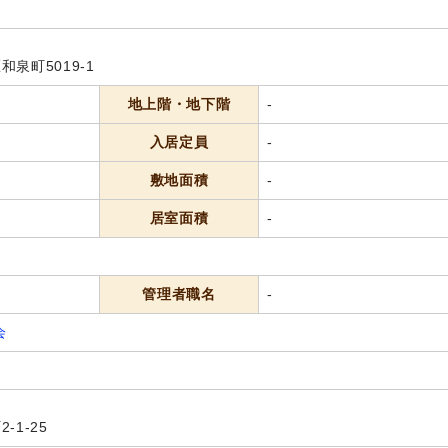
泉町5019-1
地上階・地下階
-
入居定員
-
敷地面積
-
居室面積
-
管理者職名
-
会
-1-25