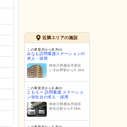
近隣エリアの施設
この事業所から
0.7
km
みなも訪問看護ステーションの
求人・採用
神奈川県横浜市泉区
いずみ野駅から0.1km
この事業所から
1.4
km
ともろー 訪問看護 ステーショ
ン弥生台の求人・採用
神奈川県横浜市泉区
弥生台駅から0.5km
この事業所から
1.7
km