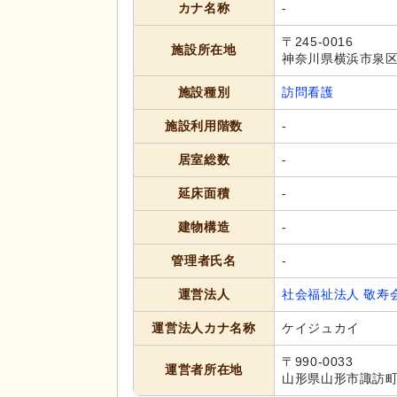
カナ名称
-
〒245-0016
施設所在地
神奈川県横浜市泉区和
施設種別
訪問看護
施設利用階数
-
居室総数
-
延床面積
-
建物構造
-
管理者氏名
-
運営法人
社会福祉法人 敬寿
運営法人カナ名称
ケイジュカイ
〒990-0033
運営者所在地
山形県山形市諏訪町2