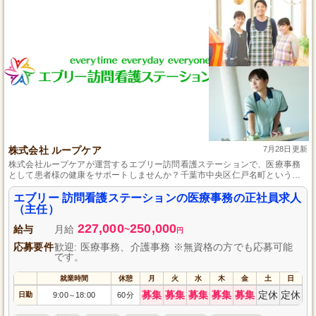
株式会社 ループケア
7月28日更新
株式会社ループケアが運営するエブリー訪問看護ステーションで、医療事務
として患者様の健康をサポートしませんか？千葉市中央区仁戸名町というア
クセスの良い勤務地での勤務です。医療現場での経験がない方も安心のサポ
ート体制が整っており、正社員として安定した生活を築ける機会です。地域
エブリー 訪問看護ステーションの医療事務の正社員求人
に根差した訪問看護サービスで、あなたの専門性を活かして活躍しましょ
（主任）
う。
227,000
250,000
給与
月給
~
円
応募要件
歓迎: 医療事務、介護事務 ※無資格の方でも応募可能
です。
就業時間
休憩
月
火
水
木
金
土
日
募集
募集
募集
募集
募集
定休
定休
日勤
9:00
18:00
60分
～