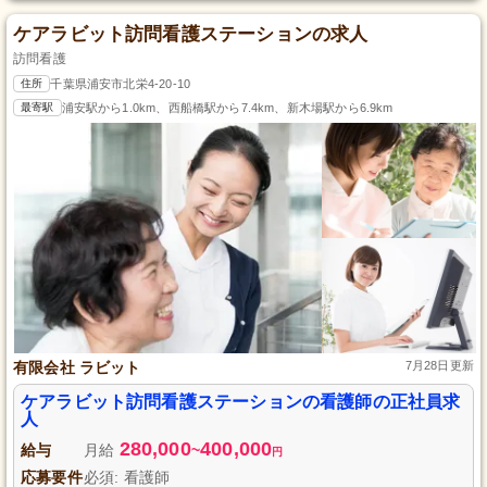
ケアラビット訪問看護ステーションの求人
訪問看護
住所
千葉県浦安市北栄4-20-10
最寄駅
浦安駅から1.0km、西船橋駅から7.4km、新木場駅から6.9km
有限会社 ラビット
7月28日更新
ケアラビット訪問看護ステーションの看護師の正社員求
人
280,000
400,000
給与
月給
~
円
応募要件
必須: 看護師