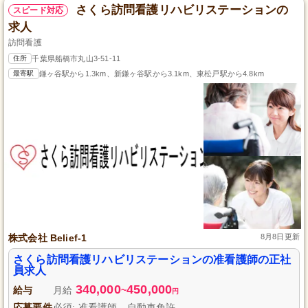
さくら訪問看護リハビリステーションの
スピード対応
求人
訪問看護
住所
千葉県船橋市丸山3-51-11
最寄駅
鎌ヶ谷駅から1.3km、新鎌ヶ谷駅から3.1km、東松戸駅から4.8km
株式会社 Belief-1
8月8日更新
さくら訪問看護リハビリステーションの准看護師の正社
員求人
340,000
450,000
給与
月給
~
円
応募要件
必須: 准看護師、自動車免許