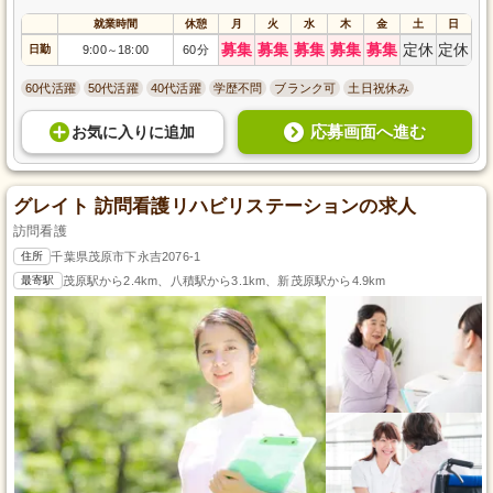
就業時間
休憩
月
火
水
木
金
土
日
募集
募集
募集
募集
募集
定休
定休
日勤
9:00
18:00
60分
～
60代活躍
50代活躍
40代活躍
学歴不問
ブランク可
土日祝休み
応募画面へ進む
お気に入り
に
追加
グレイト 訪問看護リハビリステーションの求人
訪問看護
住所
千葉県茂原市下永吉2076-1
最寄駅
茂原駅から2.4km、八積駅から3.1km、新茂原駅から4.9km