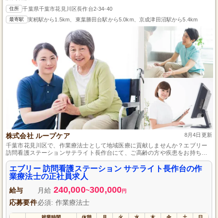
住所
千葉県千葉市花見川区長作台2-34-40
最寄駅
実籾駅から1.5km、東葉勝田台駅から5.0km、京成津田沼駅から5.4km
株式会社 ループケア
8月4日更新
千葉市花見川区で、作業療法士として地域医療に貢献しませんか？エブリー
訪問看護ステーションサテライト長作台にて、ご高齢の方や疾患をお持ちの
方々の自立支援と日常生活の質の向上を目指します。正社員として長期的な
キャリア形成が可能な環境で、利用者様の「できる喜び」を支えるお仕事で
エブリー 訪問看護ステーション サテライト長作台の作
す。あなたの専門的なスキルと経験を活かし、地域に根差した医療サービス
業療法士の正社員求人
を提供してみませんか？
240,000
300,000
給与
月給
~
円
応募要件
必須: 作業療法士
就業時間
休憩
月
火
水
木
金
土
日