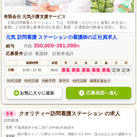
有限会社 元気介護支援サービス
「元気訪問看護ステーション」では、利用者一人ひとりと真摯に向き合い、
連携による快適な療養生活の支援と看護・介護負担の軽減を目指し、安心し
て働ける環境作りに力を注いでいます。
元気 訪問看護 ステーションの看護師の正社員求人
350,000
391,000
給与
月給
~
円
応募要件
必須: 看護師、自動車免許
就業時間
休憩
月
火
水
木
金
土
日
募集
募集
募集
募集
募集
定休
定休
日勤
8:30
17:30
60分
～
50代活躍
60代活躍
年齢不問
新卒可
40代活躍
復職支援あり
応募画面へ進む
お気に入り
に
追加
クオリティー訪問看護ステーション の求人
新着
訪問看護
住所
千葉県柏市十余二357-15中央243街区4
柏の葉キャンパス駅から0.7km、柏駅から3.1km、流山おおたかの森駅から
最寄駅