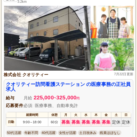
3.2km
株式会社 クオリティー
7月22日更新
クオリティー訪問看護ステーション の医療事務の正社員
求人
225,000
325,000
給与
月給
~
円
応募要件
必須: 医療事務、自動車免許
就業時間
休憩
月
火
水
木
金
土
日
募集
募集
募集
募集
募集
定休
定休
日勤
9:00
18:00
60分
～
50代活躍
年齢不問
40代活躍
女性が活躍
土日祝休み
残業ほぼなし