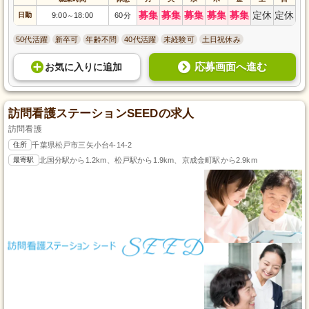
募集
募集
募集
募集
募集
定休
定休
日勤
9:00
18:00
60分
～
50代活躍
新卒可
年齢不問
40代活躍
未経験可
土日祝休み
応募画面へ進む
お気に入り
に
追加
訪問看護ステーションSEEDの求人
訪問看護
住所
千葉県松戸市三矢小台4-14-2
最寄駅
北国分駅から1.2km、松戸駅から1.9km、京成金町駅から2.9km