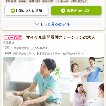
未経験可
新卒可
年齢不問
学歴不問
土日祝休み
残業ほぼなし
応募画面へ進む
お気に入り
に
追加
もっと見る
(ほか1件)
マイケル訪問看護ステーションの求人
スピード対応
訪問看護
住所
千葉県浦安市富士見3-5-16203
最寄駅
舞浜駅から1.5km、新木場駅から5.5km、亀戸駅から7.8km