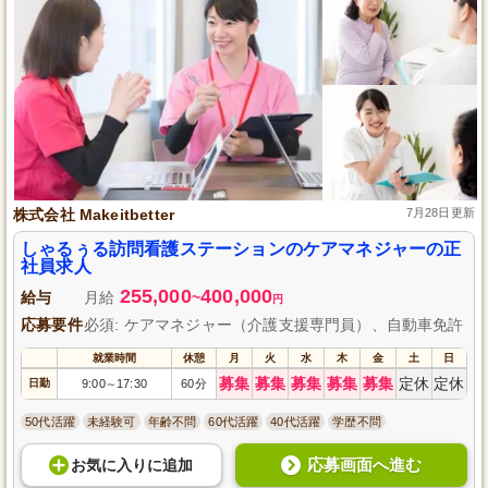
株式会社 Makeitbetter
7月28日更新
しゃるぅる訪問看護ステーションのケアマネジャーの正
社員求人
255,000
400,000
給与
月給
~
円
応募要件
必須: ケアマネジャー（介護支援専門員）、自動車免許
就業時間
休憩
月
火
水
木
金
土
日
募集
募集
募集
募集
募集
定休
定休
日勤
9:00
17:30
60分
～
50代活躍
未経験可
年齢不問
60代活躍
40代活躍
学歴不問
応募画面へ進む
お気に入り
に
追加