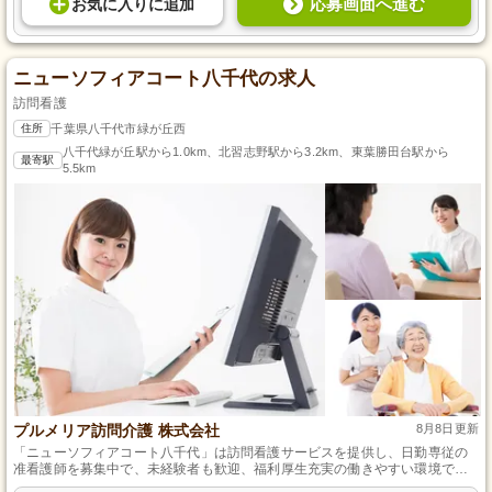
応募画面へ進む
お気に入り
に
追加
ニューソフィアコート八千代の求人
訪問看護
住所
千葉県八千代市緑が丘西
八千代緑が丘駅から1.0km、北習志野駅から3.2km、東葉勝田台駅から
最寄駅
5.5km
プルメリア訪問介護 株式会社
8月8日更新
「ニューソフィアコート八千代」は訪問看護サービスを提供し、日勤専従の
准看護師を募集中で、未経験者も歓迎、福利厚生充実の働きやすい環境で、
日々の頑張りには昇給や年2回の賞与で応える会社です。