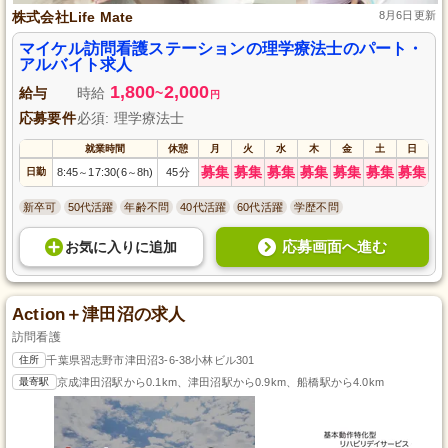
株式会社Life Mate
8月6日更新
マイケル訪問看護ステーションの理学療法士のパート・
アルバイト求人
1,800
2,000
給与
時給
~
円
応募要件
必須: 理学療法士
就業時間
休憩
月
火
水
木
金
土
日
募集
募集
募集
募集
募集
募集
募集
日勤
8:45
17:30(6
8h)
45分
～
～
新卒可
50代活躍
年齢不問
40代活躍
60代活躍
学歴不問
応募画面へ進む
お気に入り
に
追加
Action＋津田沼の求人
訪問看護
住所
千葉県習志野市津田沼3-6-38小林ビル301
最寄駅
京成津田沼駅から0.1km、津田沼駅から0.9km、船橋駅から4.0km