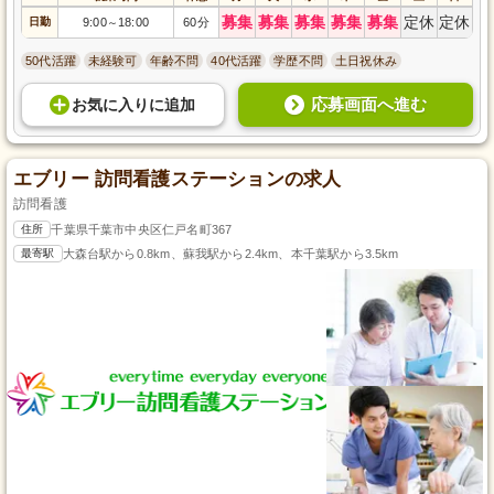
募集
募集
募集
募集
募集
定休
定休
日勤
9:00
18:00
60分
～
50代活躍
未経験可
年齢不問
40代活躍
学歴不問
土日祝休み
応募画面へ進む
お気に入り
に
追加
エブリー 訪問看護ステーションの求人
訪問看護
住所
千葉県千葉市中央区仁戸名町367
最寄駅
大森台駅から0.8km、蘇我駅から2.4km、本千葉駅から3.5km