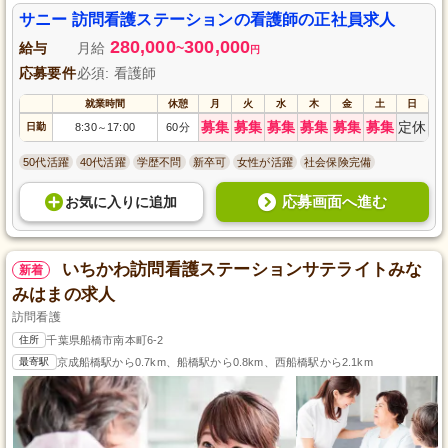
サニー 訪問看護ステーションの看護師の正社員求人
280,000
300,000
給与
月給
~
円
応募要件
必須: 看護師
就業時間
休憩
月
火
水
木
金
土
日
募集
募集
募集
募集
募集
募集
定休
日勤
8:30
17:00
60分
～
50代活躍
40代活躍
学歴不問
新卒可
女性が活躍
社会保険完備
応募画面へ進む
お気に入り
に
追加
いちかわ訪問看護ステーションサテライトみな
新着
みはまの求人
訪問看護
住所
千葉県船橋市南本町6-2
最寄駅
京成船橋駅から0.7km、船橋駅から0.8km、西船橋駅から2.1km