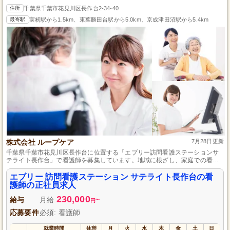
住所
千葉県千葉市花見川区長作台2-34-40
最寄駅
実籾駅から1.5km、東葉勝田台駅から5.0km、京成津田沼駅から5.4km
株式会社 ループケア
7月28日更新
千葉県千葉市花見川区長作台に位置する「エブリー訪問看護ステーションサ
テライト長作台」で看護師を募集しています。地域に根ざし、家庭での看護
を通じて患者様に寄り添った質の高い医療サービスを提供するやりがいのあ
るお仕事です。正社員としての安定した雇用形態で、あなたの経験とスキル
エブリー 訪問看護ステーション サテライト長作台の看
を活かして地域医療に貢献しませんか？一緒に温かみのある看護を提供しま
護師の正社員求人
しょう。お気軽にお問い合わせください。
230,000
給与
月給
~
円
応募要件
必須: 看護師
就業時間
休憩
月
火
水
木
金
土
日