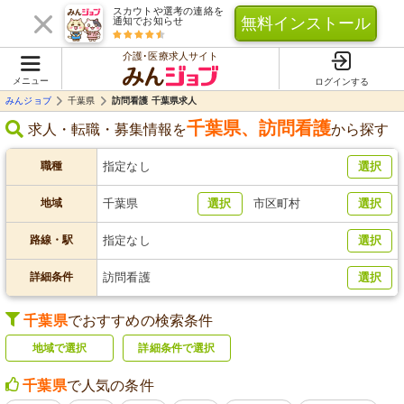
スカウトや選考の連絡を
無料インストール
通知でお知らせ
介護･医療求人サイト
メニュー
ログインする
みんジョブ
千葉県
訪問看護 千葉県求人
千葉県
、
訪問看護
求人・転職・募集情報を
から探す
職種
指定なし
選択
地域
千葉県
選択
市区町村
選択
路線・駅
指定なし
選択
詳細条件
訪問看護
選択
千葉県
でおすすめの検索条件
地域で選択
詳細条件で選択
千葉県
で人気の条件