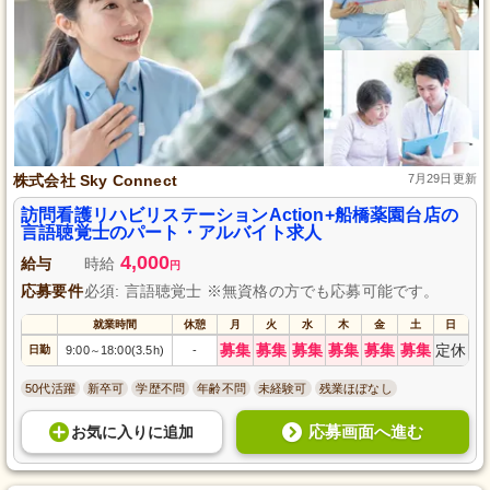
株式会社 Sky Connect
7月29日更新
訪問看護リハビリステーションAction+船橋薬園台店の
言語聴覚士のパート・アルバイト求人
4,000
給与
時給
円
応募要件
必須: 言語聴覚士 ※無資格の方でも応募可能です。
就業時間
休憩
月
火
水
木
金
土
日
募集
募集
募集
募集
募集
募集
定休
日勤
9:00
18:00(3.5h)
-
～
50代活躍
新卒可
学歴不問
年齢不問
未経験可
残業ほぼなし
応募画面へ進む
お気に入り
に
追加