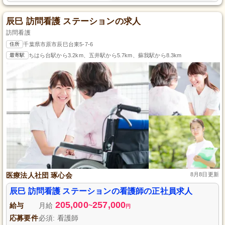
辰巳 訪問看護 ステーションの求人
訪問看護
住所
千葉県市原市辰巳台東5-7-6
最寄駅
ちはら台駅から3.2km、五井駅から5.7km、蘇我駅から8.3km
医療法人社団 琢心会
8月8日更新
辰巳 訪問看護 ステーションの看護師の正社員求人
205,000
257,000
給与
月給
~
円
応募要件
必須: 看護師