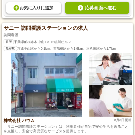
応募画面へ進む
お気に入り
に
追加
サニー 訪問看護ステーションの求人
訪問看護
住所
千葉県船橋市本中山1-8-16稲川ビル 2F
最寄駅
京成中山駅から0.1km、西船橋駅から1.6km、本八幡駅から1.7km
株式会社 バウム
8月8日更新
「サニー訪問看護ステーション」は、利用者様が自宅で安心生活を送ること
を支援し、安全で高品質なサービスを提供します。