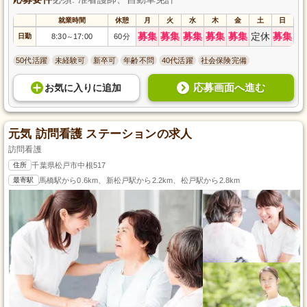
就業時間
休憩
月
火
水
木
金
土
日
募集
募集
募集
募集
募集
定休
募集
日勤
8:30
17:00
60分
～
50代活躍
未経験可
新卒可
年齢不問
40代活躍
社会保険完備
応募画面へ進む
お気に入り
に
追加
元気 訪問看護 ステーションの求人
訪問看護
住所
千葉県松戸市中根517
最寄駅
馬橋駅から0.6km、新松戸駅から2.2km、松戸駅から2.8km