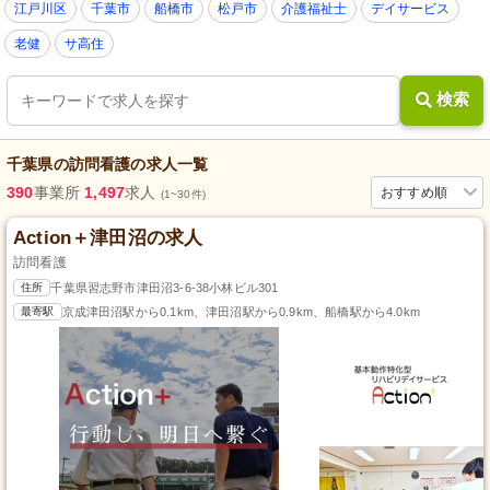
江戸川区
千葉市
船橋市
松戸市
介護福祉士
デイサービス
老健
サ高住
検索
千葉県
の
訪問看護
の求人一覧
390
事業所
1,497
求人
おすすめ順
(1~30件)
Action＋津田沼の求人
訪問看護
住所
千葉県習志野市津田沼3-6-38小林ビル301
最寄駅
京成津田沼駅から0.1km、津田沼駅から0.9km、船橋駅から4.0km