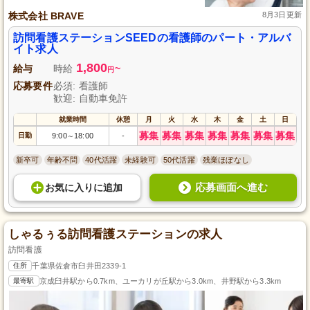
株式会社 BRAVE
8月3日更新
訪問看護ステーションSEEDの看護師のパート・アルバ
イト求人
1,800
給与
時給
~
円
応募要件
必須: 看護師
歓迎: 自動車免許
就業時間
休憩
月
火
水
木
金
土
日
募集
募集
募集
募集
募集
募集
募集
日勤
9:00
18:00
-
～
新卒可
年齢不問
40代活躍
未経験可
50代活躍
残業ほぼなし
応募画面へ進む
お気に入り
に
追加
しゃるぅる訪問看護ステーションの求人
訪問看護
住所
千葉県佐倉市臼井田2339-1
最寄駅
京成臼井駅から0.7km、ユーカリが丘駅から3.0km、井野駅から3.3km