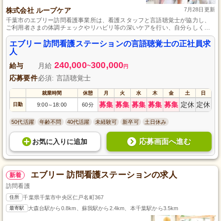
株式会社 ループケア
7月28日更新
千葉市のエブリー訪問看護事業所は、看護スタッフと言語聴覚士が協力し、
ご利用者さまの体調チェックやリハビリ等の深いケアを行い、自分らしく生
活する喜びを感じられる千葉市中央区の訪問看護ステーションです。
エブリー 訪問看護ステーションの言語聴覚士の正社員求
人
240,000
300,000
給与
月給
~
円
応募要件
必須: 言語聴覚士
就業時間
休憩
月
火
水
木
金
土
日
募集
募集
募集
募集
募集
定休
定休
日勤
9:00
18:00
60分
～
50代活躍
年齢不問
40代活躍
未経験可
新卒可
土日休み
応募画面へ進む
お気に入り
に
追加
エブリー 訪問看護ステーションの求人
新着
訪問看護
住所
千葉県千葉市中央区仁戸名町367
最寄駅
大森台駅から0.8km、蘇我駅から2.4km、本千葉駅から3.5km