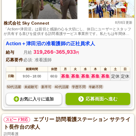
株式会社 Sky Connect
8月8日更新
「Action+津田沼」は親切と感謝の心を大切にし、休日にユーザーとスタッフ
が共有する喜びを提供する訪問看護サービス事業所です。私たちは年間休日
124日制度と各種休暇を提供し、多様な働き方を支援しています。
Action＋津田沼の准看護師の正社員求人
319,266
365,933
給与
月給
~
円
応募要件
必須: 准看護師
就業時間
休憩
月
火
水
木
金
土
日
募集
募集
募集
募集
募集
定休
定休
日勤
9:00
18:00
60分
～
50代活躍
未経験可
新卒可
40代活躍
学歴不問
年齢不問
応募画面へ進む
お気に入り
に
追加
エブリー 訪問看護ステーション サテライ
スピード対応
ト長作台の求人
訪問看護