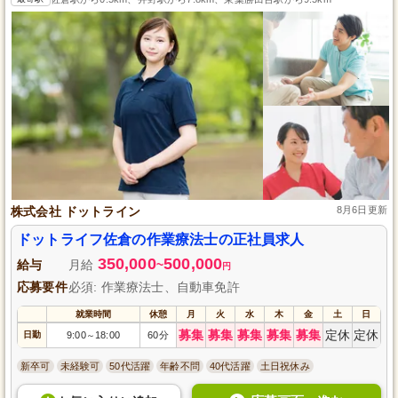
株式会社 ドットライン
8月6日更新
ドットライフ佐倉の作業療法士の正社員求人
350,000
500,000
給与
月給
~
円
応募要件
必須: 作業療法士、自動車免許
就業時間
休憩
月
火
水
木
金
土
日
募集
募集
募集
募集
募集
定休
定休
日勤
9:00
18:00
60分
～
新卒可
未経験可
50代活躍
年齢不問
40代活躍
土日祝休み