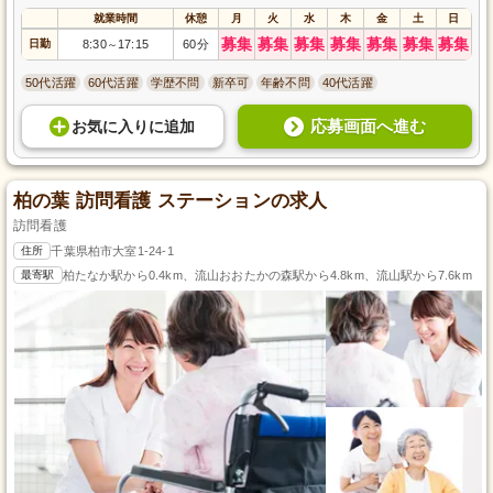
就業時間
休憩
月
火
水
木
金
土
日
募集
募集
募集
募集
募集
募集
募集
日勤
8:30
17:15
60分
～
50代活躍
60代活躍
学歴不問
新卒可
年齢不問
40代活躍
応募画面へ進む
お気に入り
に
追加
柏の葉 訪問看護 ステーションの求人
訪問看護
住所
千葉県柏市大室1-24-1
最寄駅
柏たなか駅から0.4km、流山おおたかの森駅から4.8km、流山駅から7.6km