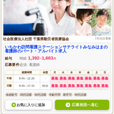
社会医療法人社団 千葉県勤労者医療協会
7月31日更新
いちかわ訪問看護ステーションサテライトみなみはまの
看護師のパート・アルバイト求人
1,392
1,683
給与
時給
~
円
応募要件
必須: 看護師
就業時間
休憩
月
火
水
木
金
土
日
募集
募集
募集
募集
募集
募集
募集
午前
8:45
12:25
-
～
募集
募集
募集
募集
募集
募集
募集
日勤
8:45
17:15
60分
～
未経験可
50代活躍
60代活躍
年齢不問
新卒可
40代活躍
応募画面へ進む
お気に入り
に
追加