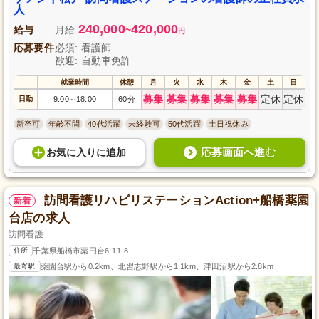
人
240,000
420,000
給与
月給
~
円
応募要件
必須: 看護師
歓迎: 自動車免許
就業時間
休憩
月
火
水
木
金
土
日
募集
募集
募集
募集
募集
定休
定休
日勤
9:00
18:00
60分
～
新卒可
年齢不問
40代活躍
未経験可
50代活躍
土日祝休み
応募画面へ進む
お気に入り
に
追加
訪問看護リハビリステーションAction+船橋薬園
新着
台店の求人
訪問看護
住所
千葉県船橋市薬円台6-11-8
最寄駅
薬園台駅から0.2km、北習志野駅から1.1km、津田沼駅から2.8km