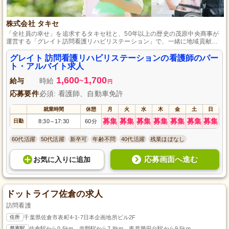
株式会社 タキセ
「全社員の幸せ」を追求するタキセ社と、50年以上の歴史の茂原中央商事が
運営する「グレイト訪問看護リハビリステーション」で、一緒に地域貢献し
ながら人々の健康と生活の質を高めましょう。
グレイト 訪問看護リハビリステーションの看護師のパー
ト・アルバイト求人
1,600
1,700
給与
時給
~
円
応募要件
必須: 看護師、自動車免許
就業時間
休憩
月
火
水
木
金
土
日
募集
募集
募集
募集
募集
募集
募集
日勤
8:30
17:30
60分
～
60代活躍
50代活躍
新卒可
年齢不問
40代活躍
残業ほぼなし
応募画面へ進む
お気に入り
に
追加
ドットライフ佐倉の求人
訪問看護
住所
千葉県佐倉市表町4-1-7日本企画地所ビル2F
最寄駅
佐倉駅から0.5km、井野駅から7.8km、東葉勝田台駅から9.5km