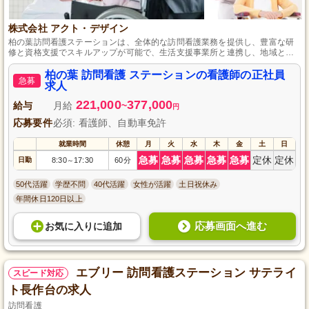
株式会社 アクト・デザイン
柏の葉訪問看護ステーションは、全体的な訪問看護業務を提供し、豊富な研
修と資格支援でスキルアップが可能で、生活支援事業所と連携し、地域と家
庭での安心生活をサポートします。
柏の葉 訪問看護 ステーションの看護師の正社員
急募
求人
221,000
377,000
給与
月給
~
円
応募要件
必須: 看護師、自動車免許
就業時間
休憩
月
火
水
木
金
土
日
急募
急募
急募
急募
急募
定休
定休
日勤
8:30
17:30
60分
～
50代活躍
学歴不問
40代活躍
女性が活躍
土日祝休み
年間休日120日以上
応募画面へ進む
お気に入り
に
追加
エブリー 訪問看護ステーション サテライ
スピード対応
ト長作台の求人
訪問看護