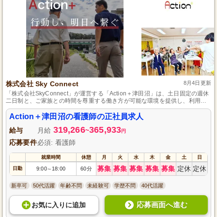
株式会社 Sky Connect
8月4日更新
「株式会社SkyConnect」が運営する「Action＋津田沼」は、土日固定の週休
二日制と、ご家族との時間を尊重する働き方が可能な環境を提供し、利用者
の自立をサポートする真心のこもった介護サービスと、コミュニケーション
を重んじる風通しの良い職場環境が魅力です。
Action＋津田沼の看護師の正社員求人
319,266
365,933
給与
月給
~
円
応募要件
必須: 看護師
就業時間
休憩
月
火
水
木
金
土
日
募集
募集
募集
募集
募集
定休
定休
日勤
9:00
18:00
60分
～
新卒可
50代活躍
年齢不問
未経験可
学歴不問
40代活躍
応募画面へ進む
お気に入り
に
追加