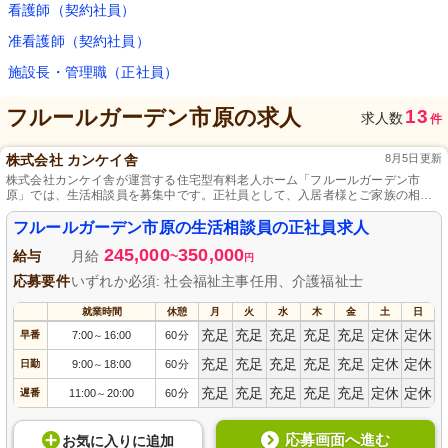
看護師（契約社員）
准看護師（契約社員）
施設長・管理職（正社員）
フルールガーデン市原
の求人
13
求人数
件
株式会社 カンケイ舎
8月5日更新
株式会社カンケイ舎が運営する住宅型有料老人ホーム「フルールガーデン市
原」では、生活相談員を募集中です。正社員として、入居者様とご家族の相談
支援業務を通じて、人々の暮らしを支える大切な役割を担います。経験や資格
は不問ですので、福祉の分野で活躍したい方、ぜひご応募ください。心温まる
フルールガーデン市原の生活相談員の正社員求人
職場環境で、あなたの力を発揮しませんか？
245,000
350,000
給与
月給
~
円
応募要件
いずれか必須: 社会福祉主事任用、介護福祉士
就業時間
休憩
月
火
水
木
金
土
日
充足
充足
充足
充足
充足
定休
定休
早番
7:00
16:00
60分
～
充足
充足
充足
充足
充足
定休
定休
日勤
9:00
18:00
60分
～
充足
充足
充足
充足
充足
定休
定休
遅番
11:00
20:00
60分
～
応募画面へ進む
お気に入り
に
追加