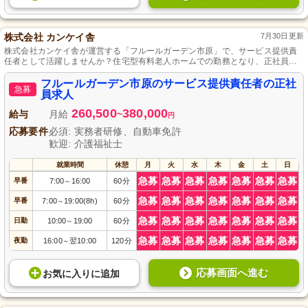
株式会社 カンケイ舎
7月30日更新
株式会社カンケイ舎が運営する「フルールガーデン市原」で、サービス提供責
任者として活躍しませんか？住宅型有料老人ホームでの勤務となり、正社員と
しての採用です。ご自身の経験を生かしながら、安全で快適な生活支援を提供
するやりがいのある仕事です。ご応募をお待ちしております。
フルールガーデン市原のサービス提供責任者の正社
急募
員求人
260,500
380,000
給与
月給
~
円
応募要件
必須: 実務者研修、自動車免許
歓迎: 介護福祉士
就業時間
休憩
月
火
水
木
金
土
日
急募
急募
急募
急募
急募
急募
急募
早番
7:00
16:00
60分
～
急募
急募
急募
急募
急募
急募
急募
早番
7:00
19:00(8h)
60分
～
急募
急募
急募
急募
急募
急募
急募
日勤
10:00
19:00
60分
～
急募
急募
急募
急募
急募
急募
急募
夜勤
16:00
翌10:00
120分
～
応募画面へ進む
お気に入り
に
追加