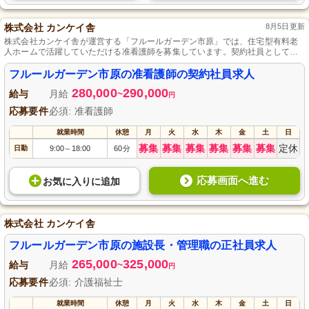
株式会社 カンケイ舎
8月5日更新
株式会社カンケイ舎が運営する「フルールガーデン市原」では、住宅型有料老
人ホームで活躍していただける准看護師を募集しています。契約社員としての
採用で、必要な資格や経験は問いません。あなたの看護スキルを活かし、温か
い環境でご利用者様の健康と安心を支えるお仕事に挑戦してみませんか。応募
フルールガーデン市原の准看護師の契約社員求人
を心よりお待ちしています。
280,000
290,000
給与
月給
~
円
応募要件
必須: 准看護師
就業時間
休憩
月
火
水
木
金
土
日
募集
募集
募集
募集
募集
募集
定休
日勤
9:00
18:00
60分
～
応募画面へ進む
お気に入り
に
追加
株式会社 カンケイ舎
フルールガーデン市原の施設長・管理職の正社員求人
265,000
325,000
給与
月給
~
円
応募要件
必須: 介護福祉士
就業時間
休憩
月
火
水
木
金
土
日