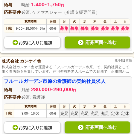
1,400
1,750
給与
時給
~
円
応募要件
必須: ケアマネジャー（介護支援専門員）
就業時間
休憩
月
火
水
木
金
土
日
募集
募集
募集
募集
募集
募集
募集
日勤
9:00
18:00(4
8h)
60分
～
～
応募画面へ進む
お気に入り
に
追加
株式会社 カンケイ舎
8月4日更新
株式会社カンケイ舎が運営する「フルールガーデン市原」で、契約社員として
働く看護師を募集しています。住宅型有料老人ホームでの勤務で、正准問わず
看護師免許をお持ちの方が対象です。お持ちのスキルを活かし、高齢者の健康
と暮らしを支えるお仕事に参加しませんか？詳細は求人情報をご覧ください。
フルールガーデン市原の看護師の契約社員求人
280,000
290,000
給与
月給
~
円
応募要件
必須: 看護師
就業時間
休憩
月
火
水
木
金
土
日
充足
充足
充足
充足
充足
定休
定休
日勤
9:00
18:00
60分
～
応募画面へ進む
お気に入り
に
追加