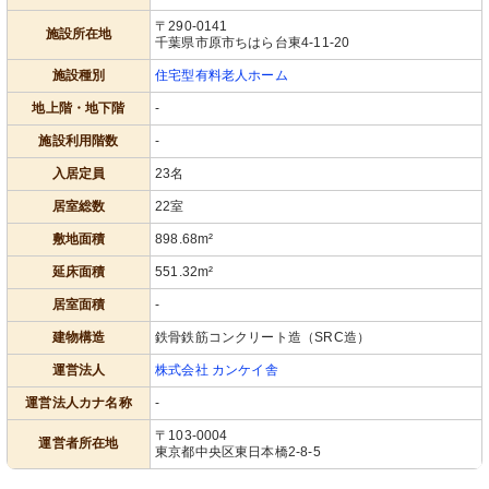
〒290-0141
施設所在地
千葉県市原市ちはら台東4-11-20
施設種別
住宅型有料老人ホーム
地上階・地下階
-
施設利用階数
-
入居定員
23名
居室総数
22室
敷地面積
898.68m²
延床面積
551.32m²
居室面積
-
建物構造
鉄骨鉄筋コンクリート造（SRC造）
運営法人
株式会社 カンケイ舎
運営法人カナ名称
-
〒103-0004
運営者所在地
東京都中央区東日本橋2-8-5