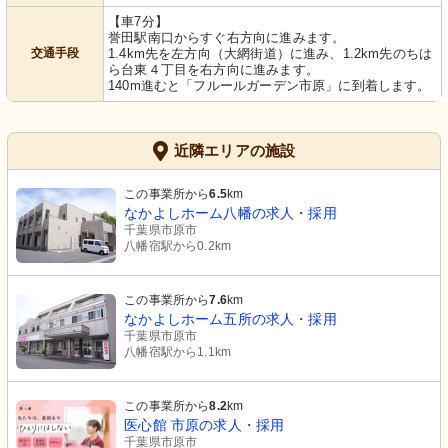
【車7分】
誉田駅南口からすぐ右方向に進みます。
交通手段
1.4km先を左方向（大網街道）に進み、1.2km先のちは
ら台東４丁目を右方向に進みます。
140m進むと「フルールガーデン市原」に到着します。
近隣エリアの施設
この事業所から
6.5
km
なかよしホーム八幡の求人・採用
千葉県市原市
八幡宿駅から0.2km
この事業所から
7.6
km
なかよしホーム五所の求人・採用
千葉県市原市
八幡宿駅から1.1km
この事業所から
8.2
km
医心館 市原の求人・採用
千葉県市原市