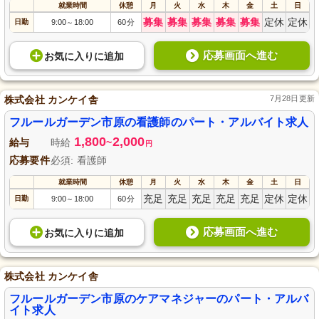
就業時間
休憩
月
火
水
木
金
土
日
募集
募集
募集
募集
募集
定休
定休
日勤
9:00
18:00
60分
～
応募画面へ進む
お気に入り
に
追加
株式会社 カンケイ舎
7月28日更新
フルールガーデン市原の看護師のパート・アルバイト求人
1,800
2,000
給与
時給
~
円
応募要件
必須: 看護師
就業時間
休憩
月
火
水
木
金
土
日
充足
充足
充足
充足
充足
定休
定休
日勤
9:00
18:00
60分
～
応募画面へ進む
お気に入り
に
追加
株式会社 カンケイ舎
フルールガーデン市原のケアマネジャーのパート・アルバ
イト求人