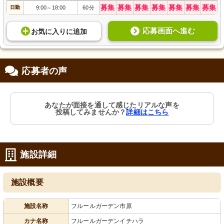
募集
募集
募集
募集
募集
募集
募集
日勤
9:00
18:00
60分
～
応募画面へ進む
お気に入り
に
追加
応募者の声
あなたが面接を通して感じたリアルな声を
投稿してみませんか？
詳細はこちら
施設詳細
施設概要
施設名称
フルールガーデン市原
カナ名称
フルールガーデンイチハラ