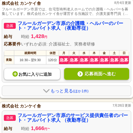
株式会社 カンケイ舎
8月4日更新
フルールガーデン市原では、住宅型有料老人ホームでの介護職・ヘルパーを募
集しています。株式会社カンケイ舎が運営する当施設で、介護支援専門員（ケ
アマネジャー）の資格をお持ちの方を歓迎します！パート・アルバイトとして
働きやすい環境で、あなたの経験とスキルを活かすチャンスです。未経験の方
フルールガーデン市原の介護職・ヘルパーのパー
急募
やブランクがある方でも安心して働ける職場です。暖かいコミュニティと共
ト・アルバイト求人 （夜勤専従）
に、ご利用者様の生活を支えませんか？ご応募お待ちしております。
1,428
給与
時給
円
応募要件
いずれか必須: 介護福祉士、実務者研修
就業時間
休憩
月
火
水
木
金
土
日
急募
急募
急募
急募
急募
急募
急募
夜勤
16:30
翌9:30
120分
～
応募画面へ進む
お気に入り
に
追加
もっと見る
(ほか1件)
株式会社 カンケイ舎
7月28日更新
フルールガーデン市原のサービス提供責任者のパー
急募
ト・アルバイト求人 （夜勤専従）
1,666
給与
時給
~
円