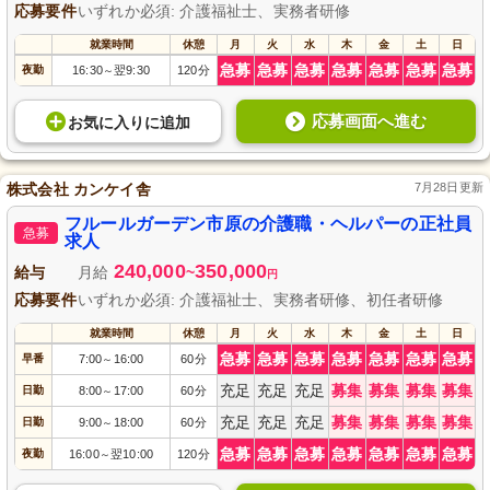
応募要件
いずれか必須: 介護福祉士、実務者研修
就業時間
休憩
月
火
水
木
金
土
日
急募
急募
急募
急募
急募
急募
急募
夜勤
16:30
翌9:30
120分
～
応募画面へ進む
お気に入り
に
追加
株式会社 カンケイ舎
7月28日更新
フルールガーデン市原の介護職・ヘルパーの正社員
急募
求人
240,000
350,000
給与
月給
~
円
応募要件
いずれか必須: 介護福祉士、実務者研修、初任者研修
就業時間
休憩
月
火
水
木
金
土
日
急募
急募
急募
急募
急募
急募
急募
早番
7:00
16:00
60分
～
充足
充足
充足
募集
募集
募集
募集
日勤
8:00
17:00
60分
～
充足
充足
充足
募集
募集
募集
募集
日勤
9:00
18:00
60分
～
急募
急募
急募
急募
急募
急募
急募
夜勤
16:00
翌10:00
120分
～