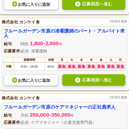
応募画面へ進む
お気に入り
に
追加
株式会社 カンケイ舎
7月28日更新
フルールガーデン市原の准看護師のパート・アルバイト求
人
1,800
2,000
給与
時給
~
円
応募要件
必須: 准看護師
就業時間
休憩
月
火
水
木
金
土
日
募集
募集
募集
募集
募集
募集
募集
日勤
9:00
18:00
60分
～
応募画面へ進む
お気に入り
に
追加
株式会社 カンケイ舎
7月28日更新
フルールガーデン市原のケアマネジャーの正社員求人
250,000
350,000
給与
月給
~
円
応募要件
必須: ケアマネジャー（介護支援専門員）