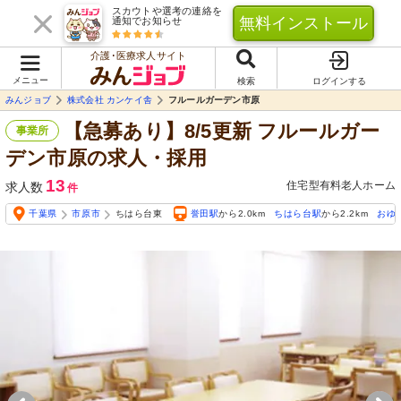
スカウトや選考の連絡を
無料インストール
通知でお知らせ
介護･医療求人サイト
メニュー
検索
ログインする
みんジョブ
株式会社 カンケイ舎
フルールガーデン市原
【急募あり】8/5更新 フルールガー
事業所
デン市原の求人・採用
13
住宅型有料老人ホーム
求人数
件
千葉県
市原市
ちはら台東
誉田駅
から2.0km
ちはら台駅
から2.2km
おゆ