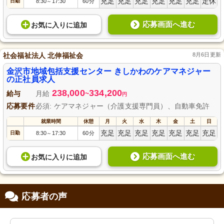
充足
充足
充足
充足
充足
充足
定休
日勤
8:30
17:30
60分
～
応募画面へ進む
お気に入り
に
追加
社会福祉法人 北伸福祉会
8月6日更新
金沢市地域包括支援センター きしかわのケアマネジャー
の正社員求人
238,000
334,200
給与
月給
~
円
応募要件
必須: ケアマネジャー（介護支援専門員）、自動車免許
就業時間
休憩
月
火
水
木
金
土
日
充足
充足
充足
充足
充足
充足
充足
日勤
8:30
17:30
60分
～
応募画面へ進む
お気に入り
に
追加
応募者の声