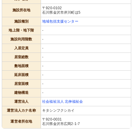
〒920-0102
施設所在地
石川県金沢市岸川町ほ5
施設種別
地域包括支援センター
地上階・地下階
-
施設利用階数
-
入居定員
-
居室総数
-
敷地面積
-
延床面積
-
居室面積
-
建物構造
-
運営法人
社会福祉法人 北伸福祉会
運営法人カナ名称
キタシンフクシカイ
〒920-0031
運営者所在地
石川県金沢市広岡2-1-7