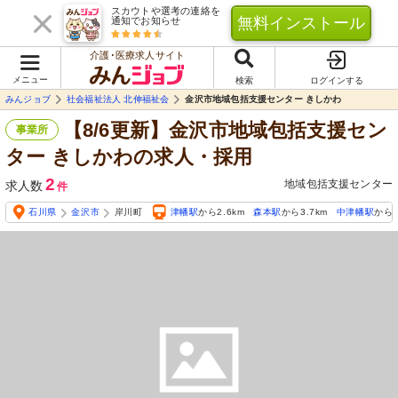
スカウトや選考の連絡を
無料インストール
通知でお知らせ
介護･医療求人サイト
メニュー
検索
ログインする
みんジョブ
社会福祉法人 北伸福祉会
金沢市地域包括支援センター きしかわ
【8/6更新】金沢市地域包括支援セン
事業所
ター きしかわの求人・採用
2
地域包括支援センター
求人数
件
石川県
金沢市
岸川町
津幡駅
から2.6km
森本駅
から3.7km
中津幡駅
から4