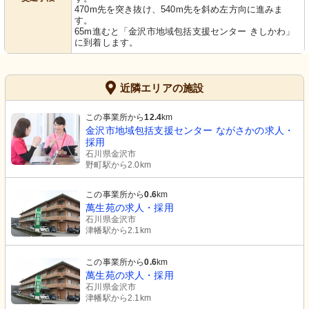
470m先を突き抜け、540m先を斜め左方向に進みま
す。
65m進むと「金沢市地域包括支援センター きしかわ」
に到着します。
近隣エリアの施設
この事業所から
12.4
km
金沢市地域包括支援センター ながさかの求人・
採用
石川県金沢市
野町駅から2.0km
この事業所から
0.6
km
萬生苑の求人・採用
石川県金沢市
津幡駅から2.1km
この事業所から
0.6
km
萬生苑の求人・採用
石川県金沢市
津幡駅から2.1km