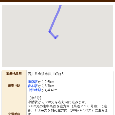
勤務地住所
石川県金沢市岸川町ほ5
津幡駅
から2.6km
最寄り駅
森本駅
から3.7km
中津幡駅
から4.4km
【車5分】
津幡駅から33m先を右方向に進みます。
600m先の南中条西を左方向（県道２１６号線）に進
み、1.5km先を斜め左方向（津幡バイパス）に進みま
交通手段
す。