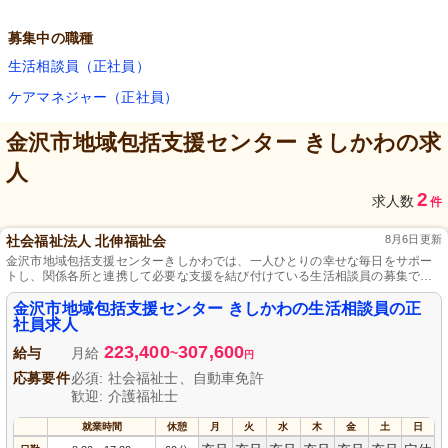
募集中の職種
生活相談員（正社員）
ケアマネジャー（正社員）
金沢市地域包括支援センター きしかわ
の求
人
2
求人数
件
社会福祉法人 北伸福祉会
8月6日更新
金沢市地域包括支援センターきしかわでは、一人ひとりの幸せな毎日をサポー
トし、関係各所と連携して必要な支援を結び付けている生活相談員の募集で、
社会福祉士の資格と「やさしさ」さえあれば未経験でも大丈夫です。
金沢市地域包括支援センター きしかわの生活相談員の正
社員求人
223,400
307,600
給与
月給
~
円
応募要件
必須: 社会福祉士、自動車免許
歓迎: 介護福祉士
就業時間
休憩
月
火
水
木
金
土
日