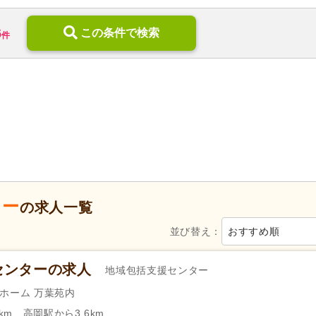
訪問リハビリ
(55)
定期巡回・随時対応型
(20)
6
デイケア
(98)
この条件で検索
小規模多機能型居宅介護
(129
件
住宅型有料老人ホーム
(161)
介護付き有料老人ホーム
(31)
31)
ケアハウス
(20)
高齢者住宅
(1)
介護老人保健施設
(246)
介護医療院・療養病床
(85)
福祉用具販売・貸与
(9)
地域包括支援センター
(36)
3)
養護老人ホーム
(1)
病院
(373)
障がい者支援
(67)
歯科診療所・技工所
(151)
ター
新規オープン
(22)
無資格可
(1,003)
の求人一覧
学歴不問
(3,557)
年齢不問
(2,165)
並び替え：
おすすめ順
新卒可
(2,717)
子育てママパパ活躍
(2,923)
50代活躍
(2,946)
60代活躍
(1,001)
センターの求人
地域包括支援センター
服装自由
(22)
髪型・髪色自由
(72)
ホーム 万葉苑内
Web面接可
(139)
ハローワーク求人を除く
(976
km、高岡駅から3.6km