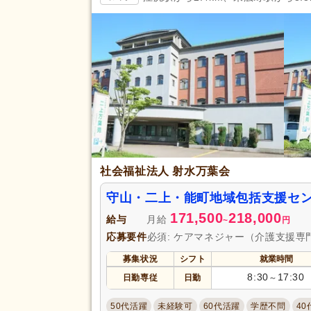
掲載24時間以内
(11)
掲載14日以内
(301)
スピード対応
(369)
残業ほぼなし
(3,878)
夜勤のみ可
(168)
勤務形態
時短勤務相談可
(309)
週3日から可
(308)
即日勤務可
(128)
社会福祉法人 射水万葉会
初任者研修（旧ヘルパー2級）
(
守山・二上・能町地域包括支援セ
認知症ケア専門士
(1)
171,500
218,000
給与
月給
~
円
社会福祉主事任用
(25)
応募要件
必須: ケアマネジャー（介護支援専
介護支援専門員（ケアマネジャ
募集状況
シフト
就業時間
(222)
8:30
17:30
日勤専従
日勤
～
准看護師
(565)
作業療法士
(62)
50代活躍
未経験可
60代活躍
学歴不問
40