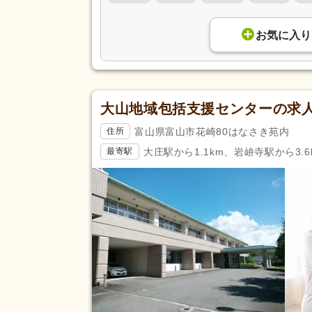
あん摩マッサージ指圧師
(12)
きゅう師
(6)
お気に入り
応募資格
調理師
(53)
自動車免許（二種）
(3)
認知症介護実践リーダー研修
(1
大山地域包括支援センターの求
助産師
(1)
富山県富山市花崎80はなさき苑内
住所
臨床工学技士
(2)
大庄駅から1.1km、岩峅寺駅から3.6
最寄駅
登録販売者
(47)
歯科技工士
(4)
児童指導員任用
(2)
完全週休2日
(774)
土日休み
(253)
日曜休み
(820)
休日・休暇
年間休日120日以上
(462)
育休あり
(3,822)