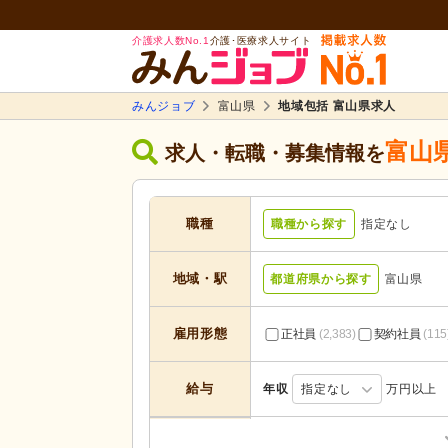
介護求人数No.1
介護･医療求人サイト
みんジョブ
富山県
地域包括 富山県求人
富山
求人・転職・募集情報を
職種
職種から探す
指定なし
地域・駅
都道府県から探す
富山県
雇用形態
正社員
(2,383)
契約社員
(115
給与
年収
指定なし
万円以上
居宅介護支援
(100)