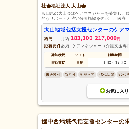
社会福祉法人 大山会
夏季休暇
(381)
富山県の大山会はケアマネジャーを募集し、
賞与あり
(2,911)
的なサポートと特定保健指導を強化し、医療
セミナー参加費補助
(124)
大山地域包括支援センターのケア
復職支援あり
(708)
183,300
217,000
給与
月給
~
円
住宅手当
(377)
応募要件
必須: ケアマネジャー（介護支援専
給与・手当
人事評価制度あり
(2,949)
福利厚生
募集状況
シフト
就業時間
夜勤手当
(625)
8:30
17:30
日勤専従
日勤
～
資格手当
(1,083)
未経験可
新卒可
学歴不問
40代活躍
50代
再雇用制度あり
(1,495)
歩合制あり
(11)
お気に入り
駅近
(917)
アクセス
バイク通勤可
(286)
婦中西地域包括支援センターの