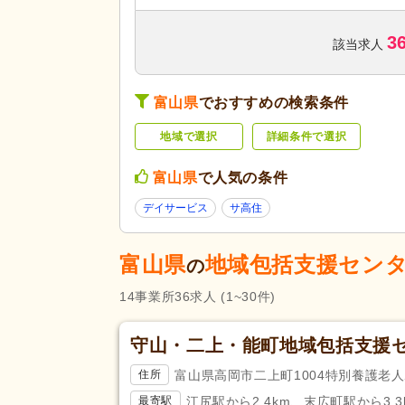
訪問看護
(102)
3
デイサービス
(668)
該当求人
ショートステイ
(127)
サービス付き高齢者向け住宅
(1
サービスの種
富山県
でおすすめの検索条件
類
特別養護老人ホーム
(373)
地域で選択
詳細条件で選択
グループホーム
(282)
看護小規模多機能型居宅介護
(2
富山県
で人気の条件
診療所・クリニック
(259)
デイサービス
サ高住
薬局・ドラッグストア
(313)
富山県
地域包括支援セン
未経験可
(2,761)
の
ブランク可
(2,952)
14
事業所
36
求人
(1~30件)
学生可
(47)
40代活躍
(2,947)
守山・二上・能町地域包括支援
応募条件・こ
介護ロボット導入済み
(17)
だわり
富山県高岡市二上町1004特別養護老人
住所
ネイル可
(75)
江尻駅から2.4km、末広町駅から3.3
最寄駅