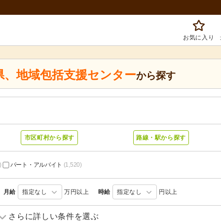
お気に入り
県
、
地域包括支援センター
から探す
市区町村から探す
路線・駅から探す
)
パート・アルバイト
(1,520)
月給
指定なし
万円以上
時給
指定なし
円以上
訪問介護
(108)
訪問入浴
(31)
さらに詳しい条件を選ぶ