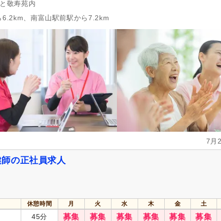
さと敬寿苑内
6.2km、南富山駅前駅から7.2km
7月
健師の正社員求人
休憩時間
月
火
水
木
金
土
45分
募集
募集
募集
募集
募集
募集