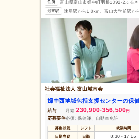
富山県富山市婦中町羽根1092-2ふる
住所
速星駅から1.8km、富山大学前駅から
最寄駅
社会福祉法人 富山城南会
婦中西地域包括支援センターの保
230,900
356,500
給与
月給
~
円
応募要件
必須: 保健師、自動車免許
募集状況
シフト
就業時間
8:30
17:15
日勤専従
日勤
～