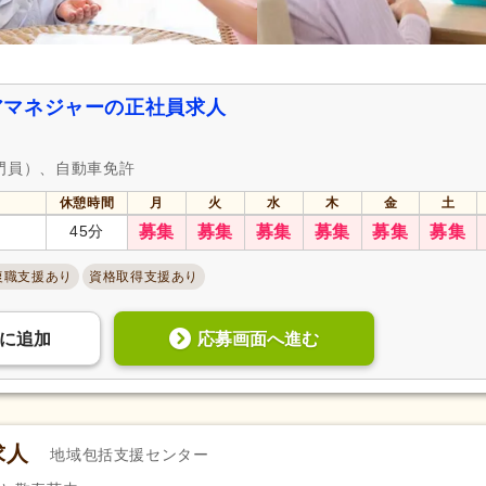
アマネジャーの正社員求人
門員）、自動車免許
休憩時間
月
火
水
木
金
土
45分
募集
募集
募集
募集
募集
募集
復職支援あり
資格取得支援あり
応募画面へ進む
に
追加
求人
地域包括支援センター