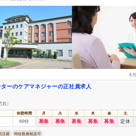
掲載3日以内
(72)
掲載7日以内
(241)
掲載30日以内
(674)
女性が活躍
(2,938)
急募
(121)
シフト制
(1,477)
日勤のみ可
(2,408)
午前のみ可
(285)
午後のみ可
(231)
週1日から可
(111)
週2日から可
(183)
週4日から可
(125)
シフト相談可
(2,929)
8
687)
実務者研修（旧ヘルパー1級・基礎研
介護福祉士
(821)
修）
(464)
ンターのケアマネジャーの正社員求人
社会福祉士
(106)
精神保健福祉士
(30)
介護事務
(1)
主任介護支援専門員
(15)
門員）
ー）
保健師
(25)
看護師
(667)
休憩時間
月
火
水
木
金
土
60分
募集
募集
募集
募集
募集
定休
医療事務
(30)
理学療法士
(79)
言語聴覚士
(42)
視能訓練士
(4)
代活躍
時短勤務相談可