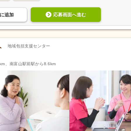
柔道整復師
(27)
はり師
(6)
管理栄養士
(43)
栄養士
(57)
応募画面へ進む
に
追加
福祉用具専門相談員
(4)
自動車免許
(1,456)
認知症介護基礎研修
(5)
認知症介護実践者研修
(2)
)
小規模多機能型サービス等計画作成
薬剤師
(158)
担当者研修
(1)
人
地域包括支援センター
診療放射線技師
(3)
臨床検査技師
(15)
公認心理師
(1)
臨床心理士
(1)
km、南富山駅前駅から8.6km
歯科医師
(24)
歯科衛生士
(68)
児童発達支援管理責任者研修
(3)
サービス管理責任者研修
(4)
保育士
(4)
教員免許
(2)
週休2日
(1,022)
4週8休
(135)
土日祝休み
(99)
土曜休み
(167)
年間休日100日以上
(372)
年間休日110日以上
(662)
有給消化促進
(2,927)
産休あり
(2,834)
介護休業
(1,958)
看護休暇
(1,367)