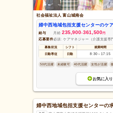
社会福祉法人 富山城南会
婦中西地域包括支援センターのケ
235,900
361,500
給与
月給
~
円
応募要件
必須: ケアマネジャー（介護支援専
募集状況
シフト
就業時間
8:30
17:15
日勤専従
日勤
～
50代活躍
未経験可
40代活躍
女性が活躍
お気に入り
婦中西地域包括支援センターの