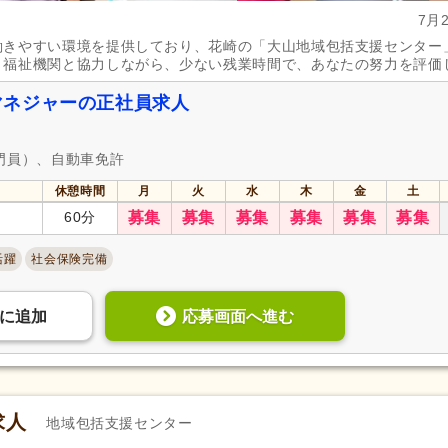
7月
冬季休暇
(54)
年末年始休暇
(397)
働きやすい環境を提供しており、花崎の「大山地域包括支援センター
社会保険完備
(3,674)
研修制度あり
(2,951)
・福祉機関と協力しながら、少ない残業時間で、あなたの努力を評価
企業年金
(285)
昇給あり
(3,692)
マネジャーの正社員求人
退職金あり
(1,944)
日・祝給与アップ
(196)
資格取得支援あり
(584)
通勤手当
(3,478)
門員）、自動車免許
処遇改善手当
(1,055)
制服あり
(2,067)
休憩時間
月
火
水
木
金
土
寮・社宅あり
(118)
託児施設あり
(306)
60分
募集
募集
募集
募集
募集
募集
扶養控除内考慮あり
(215)
扶養手当
(455)
活躍
社会保険完備
正社員登用あり
(847)
副業可
(290)
転勤なし
(2,471)
応募画面へ進む
に
追加
自動車通勤可
(3,601)
自転車通勤可
(2,931)
求人
地域包括支援センター