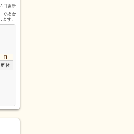
28日更新
」で総合
します。
日
定休