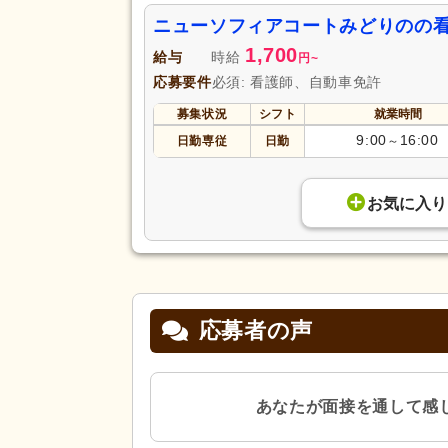
ニューソフィアコートみどりのの
1,700
給与
時給
円
~
応募要件
必須: 看護師、自動車免許
募集状況
シフト
就業時間
9:00
16:00
日勤専従
日勤
～
お気に入り
応募者の声
あなたが面接を通して感