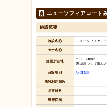
ニューソフィアコート
施設概要
施設名称
ニューソフィアコ
カナ名称
-
〒305-0882
施設所在地
茨城県つくば市みどり
施設種別
訪問看護
施設利用階数
-
居室総数
-
延床面積
-