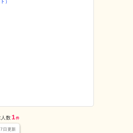
イト）
1
求人数
件
月7日更新