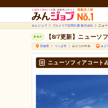
介護求人数No.1
介護･医療求人サイト
みんジョブ
プルメリア訪問介護 株式会社
ニュー
【8/7更新】ニュー
事業所
茨城県
つくば市
みどりの中央
みど
ニューソフィアコート