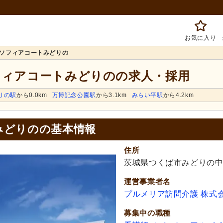
お気に入り
ソフィアコートみどりの
ソフィアコートみどりのの求人・採用
りの駅
から0.0km
万博記念公園駅
から3.1km
みらい平駅
から4.2km
みどりのの基本情報
住所
茨城県つくば市みどりの中央
運営事業者名
プルメリア訪問介護 株式
募集中の職種