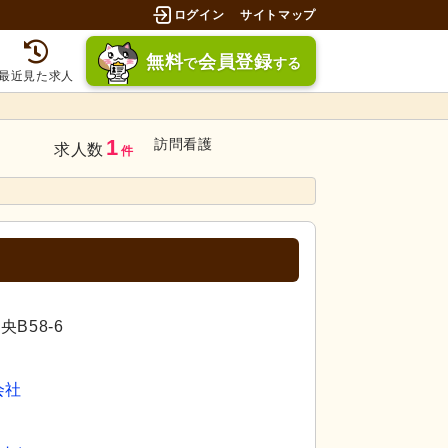
ログイン
サイトマップ
無料
会員登録
で
する
最近見た求人
1
訪問看護
求人数
件
B58-6
会社