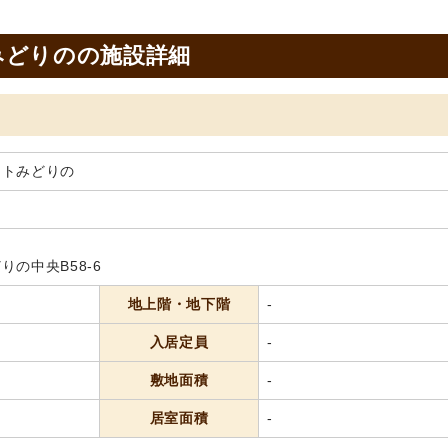
みどりのの施設詳細
ートみどりの
の中央B58-6
地上階・地下階
-
入居定員
-
敷地面積
-
居室面積
-