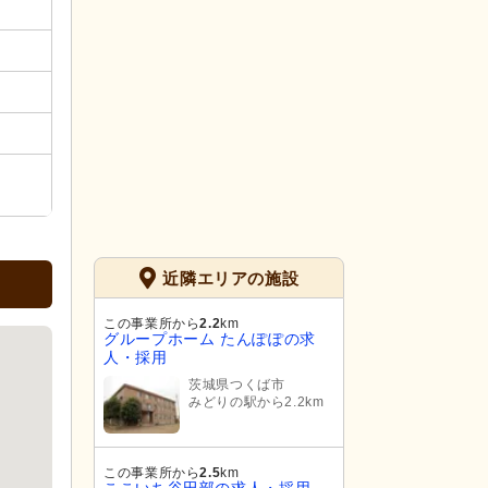
近隣エリアの施設
この事業所から
2.2
km
グループホーム たんぽぽの求
人・採用
茨城県つくば市
みどりの駅から2.2km
この事業所から
2.5
km
ここいち谷田部の求人・採用