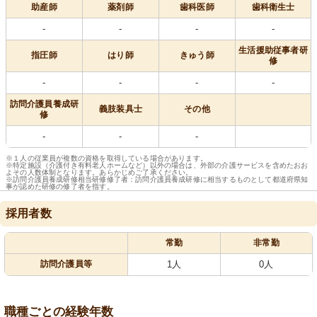
助産師
薬剤師
歯科医師
歯科衛生士
-
-
-
-
生活援助従事者研
指圧師
はり師
きゅう師
修
-
-
-
-
訪問介護員養成研
義肢装具士
その他
修
-
-
-
※１人の従業員が複数の資格を取得している場合があります。
※特定施設（介護付き有料老人ホームなど）以外の場合は、外部の介護サービスを含めたおお
よその人数体制となります。あらかじめご了承ください。
※訪問介護員養成研修相当研修修了者：訪問介護員養成研修に相当するものとして都道府県知
事が認めた研修の修了者を指す。
採用者数
常勤
非常勤
訪問介護員等
1人
0人
職種ごとの経験年数