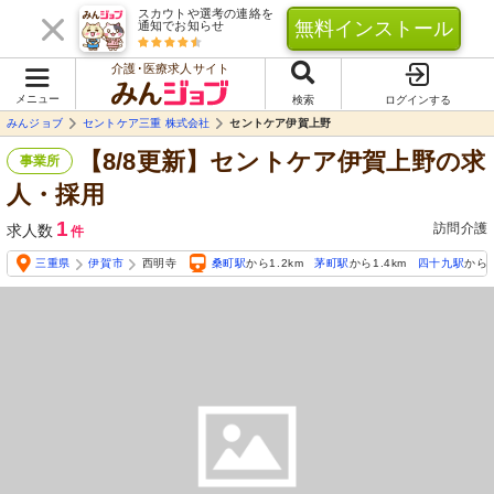
スカウトや選考の連絡を
無料インストール
通知でお知らせ
介護･医療求人サイト
メニュー
検索
ログインする
みんジョブ
セントケア三重 株式会社
セントケア伊賀上野
【8/8更新】セントケア伊賀上野の求
事業所
人・採用
1
訪問介護
求人数
件
三重県
伊賀市
西明寺
桑町駅
から1.2km
茅町駅
から1.4km
四十九駅
から1