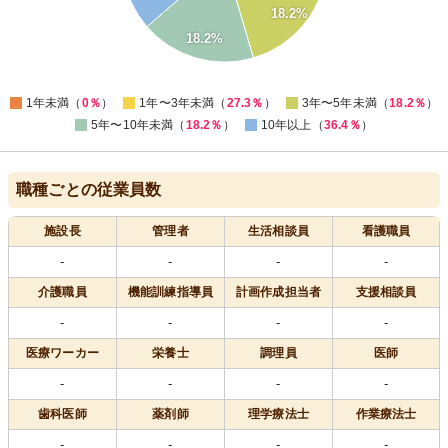
10
18.2%
5
18.2%
0
0
1年未満（
0％
）
1年〜3年未満（
27.3％
）
3年〜5年未満（
18.2％
）
5年〜10年未満（
18.2％
）
10年以上（
36.4％
）
職種ごとの従業員数
施設長
管理者
生活相談員
看護職員
-
-
-
-
介護職員
機能訓練指導員
計画作成担当者
支援相談員
-
-
-
-
医療
ワーカー
栄養士
調理員
医師
-
-
-
-
歯科医師
薬剤師
理学療法士
作業療法士
-
-
-
-