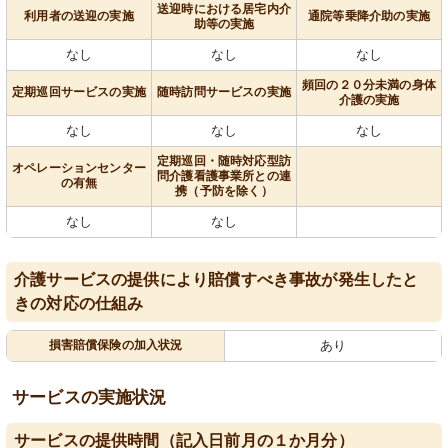
送迎時における居宅内介
利用者の送迎の実施
通院等乗降介助の実施
助等の実施
なし
なし
なし
頻回の２０分未満の身体
定期巡回サービスの実施
随時訪問サービスの実施
介護の実施
なし
なし
なし
定期巡回・随時対応型訪
オペレーションセンター
問介護看護事業所との連
の有無
携（予防を除く）
なし
なし
介護サービスの提供により賠償すべき事故が発生したと
きの対応の仕組み
損害賠償保険の加入状況
あり
サービスの実施状況
サービスの提供時間（記入日前月の１か月分）