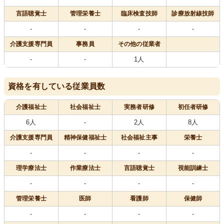
言語聴覚士
管理栄養士
臨床検査技師
診療放射線技師
-
-
-
-
介護支援専門員
事務員
その他の従業者
-
-
1人
資格を有している従業員数
介護福祉士
社会福祉士
実務者研修
初任者研修
6人
-
2人
8人
介護支援専門員
精神保健福祉士
社会福祉主事
栄養士
-
-
-
-
理学療法士
作業療法士
言語聴覚士
視能訓練士
-
-
-
-
管理栄養士
医師
看護師
保健師
-
-
-
-