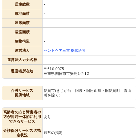
居室総数
-
敷地面積
-
延床面積
-
居室面積
-
建物構造
-
運営法人
セントケア三重 株式会社
運営法人カナ名称
-
〒510-0075
運営者所在地
三重県四日市市安島1-7-12
介護サービス
伊賀市(きじが台・阿波・旧阿山町・旧伊賀町・青山
提供地域
町を除く）
高齢者の方と障害者の
方が同時一体的に利用
あり
できるサービス
介護保険サービスの指
通常の指定
定状況