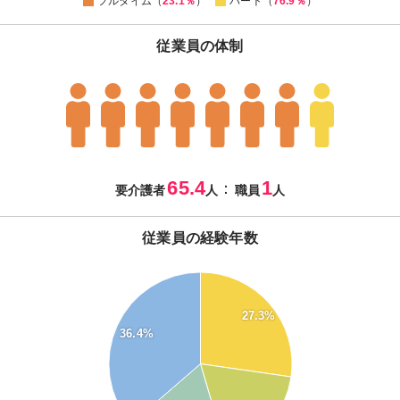
フルタイム（
23.1％
）
パート（
76.9％
）
従業員の体制
65.4
1
：
要介護者
人
職員
人
従業員の経験年数
40
35
27.3%
30
36.4%
25
20
15