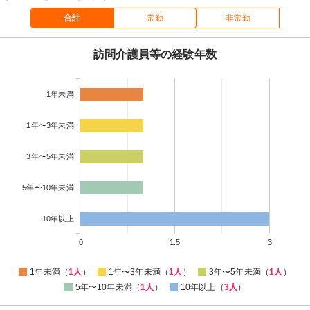
合計
常勤
非常勤
訪問介護員等の経験年数
1年未満
1年〜3年未満
3年〜5年未満
5年〜10年未満
10年以上
0
1.5
3
1年未満（
1人
）
1年〜3年未満（
1人
）
3年〜5年未満（
1人
）
5年〜10年未満（
1人
）
10年以上（
3人
）