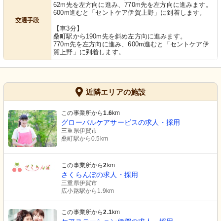
62m先を左方向に進み、770m先を左方向に進みます。
600m進むと「セントケア伊賀上野」に到着します。
交通手段
【車3分】
桑町駅から190m先を斜め左方向に進みます。
770m先を左方向に進み、600m進むと「セントケア伊
賀上野」に到着します。
近隣エリアの施設
この事業所から
1.6
km
グローバルケアサービスの求人・採用
三重県伊賀市
桑町駅から0.5km
この事業所から
2
km
さくらんぼの求人・採用
三重県伊賀市
広小路駅から1.9km
この事業所から
2.1
km