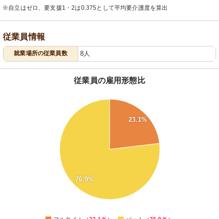
※自立はゼロ、要支援1・2は0.375として平均要介護度を算出
従業員情報
就業場所の従業員数
8人
従業員の雇用形態比
80
75
70
23.1%
65
60
55
50
45
40
35
76.9%
30
25
20
0