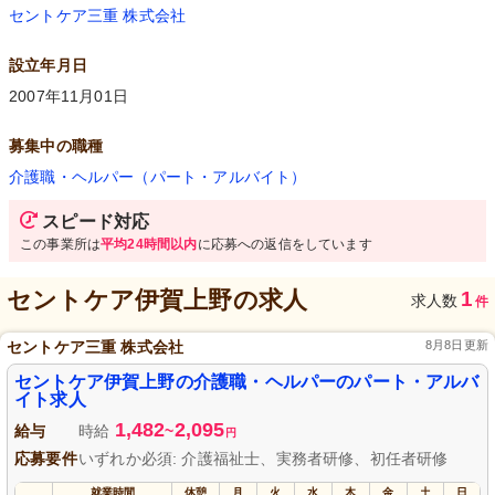
セントケア三重 株式会社
設立年月日
2007年11月01日
募集中の職種
介護職・ヘルパー（パート・アルバイト）
スピード対応
この事業所は
平均24時間以内
に応募への返信をしています
セントケア伊賀上野
の求人
1
求人数
件
セントケア三重 株式会社
8月8日更新
セントケア伊賀上野の介護職・ヘルパーのパート・アルバ
イト求人
1,482
2,095
給与
時給
~
円
応募要件
いずれか必須: 介護福祉士、実務者研修、初任者研修
就業時間
休憩
月
火
水
木
金
土
日