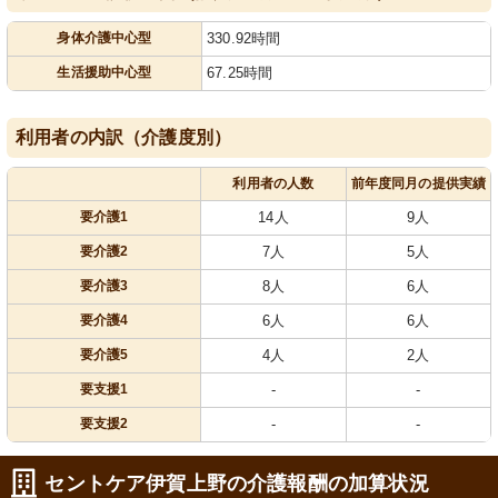
身体介護中心型
330.92時間
生活援助中心型
67.25時間
利用者の内訳（介護度別）
利用者の人数
前年度同月の提供実績
要介護1
14人
9人
要介護2
7人
5人
要介護3
8人
6人
要介護4
6人
6人
要介護5
4人
2人
要支援1
-
-
要支援2
-
-
セントケア伊賀上野の介護報酬の加算状況