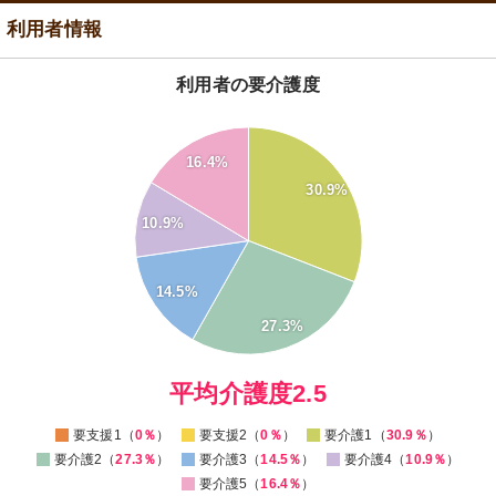
利用者情報
利用者の要介護度
30
16.4%
25
30.9%
20
10.9%
15
10
14.5%
5
27.3%
0
0
平均介護度2.5
要支援1（
0％
）
要支援2（
0％
）
要介護1（
30.9％
）
要介護2（
27.3％
）
要介護3（
14.5％
）
要介護4（
10.9％
）
要介護5（
16.4％
）