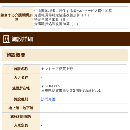
中山間地域者に居住する者へのサービス提供加算
該当する介護報酬加
介護職員等特定処遇改善加算（Ⅰ）
算
特定事業所加算（Ⅱ）
介護職員処遇改善加算（Ⅰ）
施設詳細
施設概要
施設名称
セントケア伊賀上野
カナ名称
-
〒518-0809
施設所在地
三重県伊賀市西明寺2798-3西建ビル1
施設種別
訪問介護
地上階・地下階
-
施設利用階数
-
入居定員
-