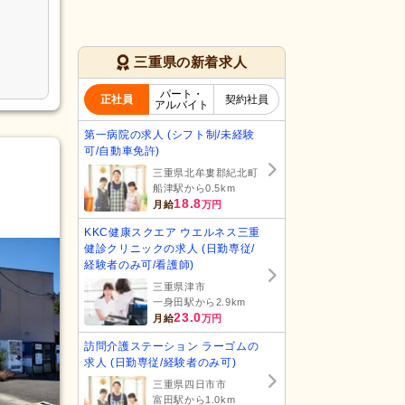
三重県の新着求人
パート・
正社員
契約社員
アルバイト
第一病院の求人 (シフト制/未経験
可/自動車免許)
三重県北牟婁郡紀北町
船津駅から0.5km
18.8
月給
万円
KKC健康スクエア ウエルネス三重
健診クリニックの求人 (日勤専従/
経験者のみ可/看護師)
三重県津市
一身田駅から2.9km
23.0
月給
万円
訪問介護ステーション ラーゴムの
求人 (日勤専従/経験者のみ可)
三重県四日市市
富田駅から1.0km