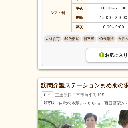
きゅう師
(6)
16:00
21:00
準夜
～
調理師
(50)
応募資格
シフト制
15:00
翌0:00
夜勤
～
自動車免許（二種）
(2)
0:00
9:00
深夜
～
認知症介護実践リーダー研修
(1
助産師
(7)
未経験可
50代活躍
新卒可
40代活躍
女性
臨床工学技士
(4)
登録販売者
(7)
お気に入り
歯科技工士
(10)
児童指導員任用
(12)
幼稚園教諭1種
(1)
訪問介護ステーションまめ助の
放課後児童支援員認定研修
(1)
三重県四日市市尾平町195-1
住所
完全週休2日
(1,267)
伊勢松本駅から0.6km、西日野駅から2
最寄駅
土日休み
(290)
日曜休み
(937)
休日・休暇
年間休日120日以上
(542)