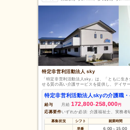
掲載14日以内
(461)
スピード対応
(462)
残業ほぼなし
(5,679)
夜勤のみ可
(220)
勤務形態
時短勤務相談可
(485)
週3日から可
(420)
即日勤務可
(359)
初任者研修（旧ヘルパー2級）
(
特定非営利活動法人 sky
「特定非営利活動法人sky」は、「ともに生
認知症ケア専門士
(3)
せる質の高い介護サービスを提供し、デイサ
社会福祉主事任用
(45)
特定非営利活動法人skyの介護職
介護支援専門員（ケアマネジャ
(269)
172,800
258,000
給与
月給
~
円
准看護師
(890)
応募要件
いずれか必須: 介護福祉士、実務者
作業療法士
(137)
募集状況
シフト
就業時間
あん摩マッサージ指圧師
(9)
6:00
15:00
早番
～