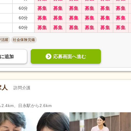
管理栄養士
(77)
栄養士
(64)
60分
募集
募集
募集
募集
募集
募集
福祉用具専門相談員
(7)
自動車免許
(2,095)
60分
募集
募集
募集
募集
募集
募集
認知症介護基礎研修
(3)
認知症介護実践者研修
(3)
60分
募集
募集
募集
募集
募集
募集
)
医師
(3)
薬剤師
(286)
診療放射線技師
(11)
臨床検査技師
(21)
が活躍
社会保険完備
公認心理師
(6)
臨床心理士
(4)
歯科医師
(43)
歯科衛生士
(163)
応募画面へ進む
に
追加
児童発達支援管理責任者研修
(6)
サービス管理責任者研修
(9)
相談支援従事者初任者研修
(2)
保育士
(15)
幼稚園教諭2種
(1)
教員免許
(6)
求人
訪問介護
週休2日
(1,685)
4週8休
(198)
.4km、日永駅から2.6km
土日祝休み
(154)
土曜休み
(148)
年間休日100日以上
(749)
年間休日110日以上
(579)
有給消化促進
(4,765)
産休あり
(4,671)