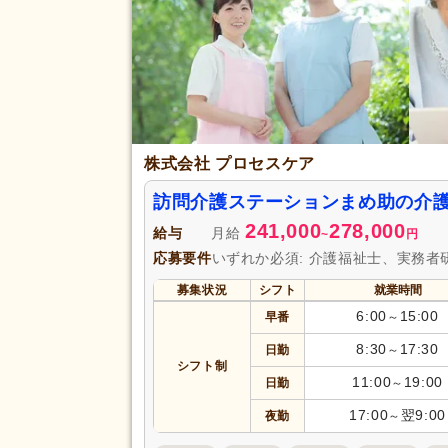
育休あり
(5,783)
夏季休暇
(446)
賞与あり
(3,953)
セミナー参加費補助
(219)
復職支援あり
(1,140)
株式会社 プロセスケア
住宅手当
(780)
給与・手当
人事評価制度あり
(4,759)
訪問介護ステーションまめ助の介
福利厚生
夜勤手当
(702)
241,000
278,000
給与
月給
~
円
資格手当
(1,734)
応募要件
いずれか必須: 介護福祉士、実務者
再雇用制度あり
(1,711)
募集状況
シフト
就業時間
副業可
(572)
6:00
15:00
早番
～
駅近
(1,664)
8:30
17:30
日勤
～
アクセス
シフト制
バイク通勤可
(339)
11:00
19:00
日勤
～
17:00
翌9:00
夜勤
～