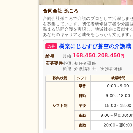
合同会社 孫ころ
合同会社孫ころで介護のプロとして活躍しま
を募集しています。初任者研修修了者や介護
温まる訪問介護を実現し、地域社会に貢献す
あなたのキャリアと成長をしっかり支えます
樹楽にじむすび蒼空の介護職
急募
168,450
208,450
給与
月給
~
円
応募要件
必須: 初任者研修
歓迎: 介護福祉士、実務者研修
募集状況
シフト
就業時間
0:00
9:00
早番
～
9:00
18:00
日勤
～
15:00
18:00
シフト制
午後
～
9:00
翌0:00(8h
夜勤
～
20:00
翌0:00
夜勤
～