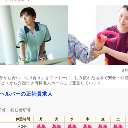
掲載30日以内
(1,251)
女性が活躍
(4,781)
急募
(212)
シフト制
(2,060)
日勤のみ可
(3,999)
午前のみ可
(434)
午後のみ可
(406)
週1日から可
(267)
週2日から可
(297)
週4日から可
(118)
シフト相談可
(4,768)
843)
実務者研修（旧ヘルパー1級・基礎研
介護福祉士
(1,018)
8
修）
(504)
き分かち合い、助け合う」をモットーに、住み慣れた地域で安全・快
社会福祉士
(151)
精神保健福祉士
(44)
ービスから介護付き有料老人ホームまで運営しています。
介護事務
(1)
主任介護支援専門員
(13)
・ヘルパーの正社員求人
ー）
保健師
(16)
看護師
(1,066)
医療事務
(14)
理学療法士
(177)
研修、初任者研修
言語聴覚士
(61)
視能訓練士
(12)
休憩時間
月
火
水
木
金
土
柔道整復師
(27)
はり師
(9)
60分
募集
募集
募集
募集
募集
募集