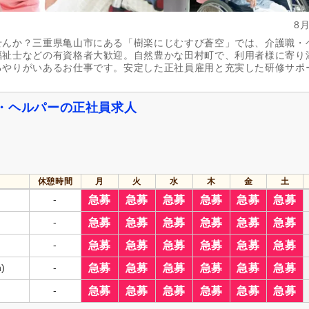
8
せんか？三重県亀山市にある「樹楽にじむすび蒼空」では、介護職・
福祉士などの有資格者大歓迎。自然豊かな田村町で、利用者様に寄り
るやりがいあるお仕事です。安定した正社員雇用と充実した研修サポ
。
・ヘルパーの正社員求人
休憩時間
月
火
水
木
金
土
-
急募
急募
急募
急募
急募
急募
-
急募
急募
急募
急募
急募
急募
-
急募
急募
急募
急募
急募
急募
)
-
急募
急募
急募
急募
急募
急募
-
急募
急募
急募
急募
急募
急募