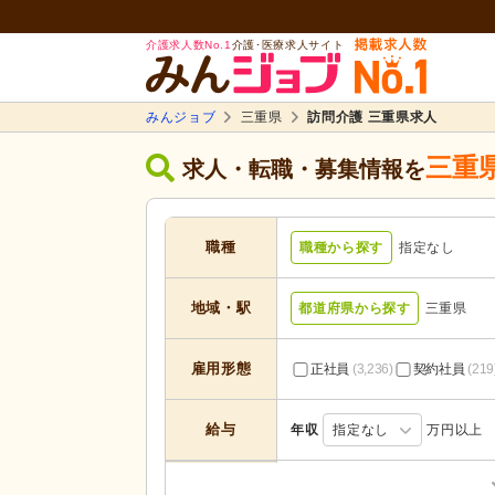
介護求人数No.1
介護･医療求人サイト
みんジョブ
三重県
訪問介護 三重県求人
三重
求人・転職・募集情報を
職種
職種から探す
指定なし
地域・駅
都道府県から探す
三重県
雇用形態
正社員
(3,236)
契約社員
(219
給与
年収
指定なし
万円以上
居宅介護支援
(147)