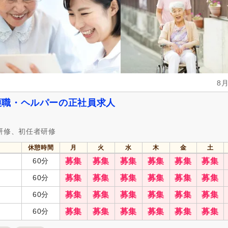
介護休業
(2,117)
看護休暇
(1,754)
冬季休暇
(146)
年末年始休暇
(578)
社会保険完備
(5,652)
研修制度あり
(4,788)
企業年金
(285)
昇給あり
(5,475)
退職金あり
(2,632)
日・祝給与アップ
(289)
8
資格取得支援あり
(964)
通勤手当
(4,913)
処遇改善手当
(1,303)
制服あり
(3,517)
護職・ヘルパーの正社員求人
寮・社宅あり
(385)
託児施設あり
(658)
扶養控除内考慮あり
(470)
扶養手当
(680)
研修、初任者研修
正社員登用あり
(1,218)
日払い・週払い可
(2)
休憩時間
月
火
水
木
金
土
歩合制あり
(43)
転勤なし
(4,192)
60分
募集
募集
募集
募集
募集
募集
自動車通勤可
(5,103)
自転車通勤可
(4,793)
60分
募集
募集
募集
募集
募集
募集
60分
募集
募集
募集
募集
募集
募集
60分
募集
募集
募集
募集
募集
募集