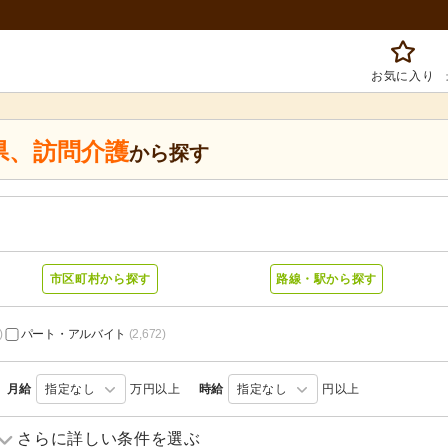
お気に入り
県
、
訪問介護
から探す
市区町村から探す
路線・駅から探す
)
パート・アルバイト
(2,672)
月給
指定なし
万円以上
時給
指定なし
円以上
訪問介護
(271)
訪問入浴
(29)
さらに詳しい条件を選ぶ