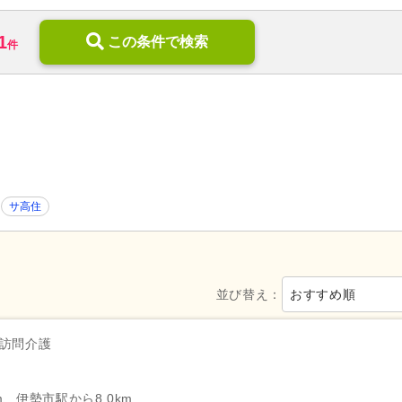
訪問リハビリ
(40)
デイサービス
(804)
1
小規模多機能型居宅介護
この条件で検索
(66)
ショートステイ
(142)
件
介護付き有料老人ホーム
(94)
サービス付き高齢者向け住宅
高齢者住宅
(5)
特別養護老人ホーム
(708)
介護医療院・療養病床
(27)
グループホーム
(222)
地域包括支援センター
(25)
看護小規模多機能型居宅介護
病院
(376)
診療所・クリニック
(682)
歯科診療所・技工所
(390)
薬局・ドラッグストア
(447)
サ高住
新規オープン
(71)
無資格可
(1,475)
学歴不問
(5,412)
年齢不問
(3,745)
新卒可
(4,457)
子育てママパパ活躍
(4,787)
並び替え：
おすすめ順
50代活躍
(4,788)
60代活躍
(1,292)
服装自由
(48)
髪型・髪色自由
(82)
訪問介護
Web面接可
(358)
ハローワーク求人を除く
(1,29
掲載3日以内
(103)
掲載7日以内
(327)
m、伊勢市駅から8.0km