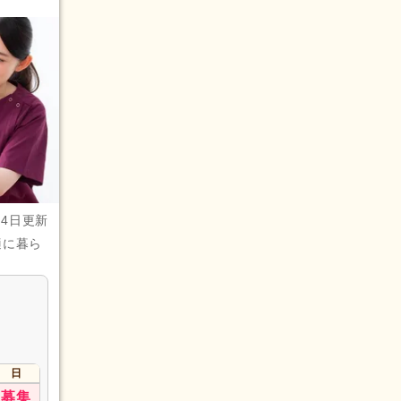
月4日更新
適に暮ら
日
募集