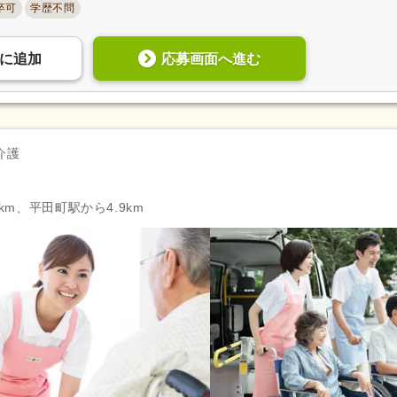
卒可
学歴不問
応募画面へ進む
に
追加
介護
km、平田町駅から4.9km