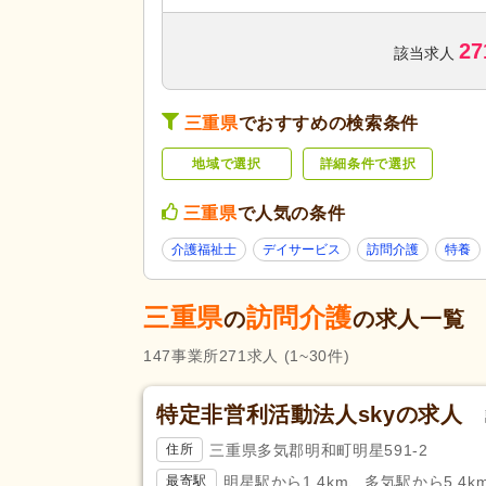
訪問看護
(351)
27
デイケア
(150)
該当求人
住宅型有料老人ホーム
(237)
サービスの種
ケアハウス
(31)
類
三重県
でおすすめの検索条件
介護老人保健施設
(353)
地域で選択
詳細条件で選択
福祉用具販売・貸与
(15)
養護老人ホーム
(10)
三重県
で人気の条件
障がい者支援
(232)
介護福祉士
デイサービス
訪問介護
特養
未経験可
(3,985)
三重県
訪問介護
ブランク可
(4,807)
の
の求人一覧
学生可
(85)
147
事業所
271
求人
(1~30件)
40代活躍
(4,801)
応募条件・こ
介護ロボット導入済み
(11)
特定非営利活動法人skyの求人
だわり
ネイル可
(159)
三重県多気郡明和町明星591-2
住所
掲載24時間以内
(72)
明星駅から1.4km、多気駅から5.4k
最寄駅