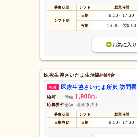
募集状況
シフト
就業時間
8:30
17:30
日勤
～
シフト制
16:30
翌9:00
夜勤
～
お気に入り
医療生協さいたま生活協同組合
医療生協さいたま所沢 訪問
急募
1,800
給与
時給
円
~
応募要件
必須: 理学療法士
募集状況
シフト
就業時間
8:30
17:30
日勤専従
日勤
～