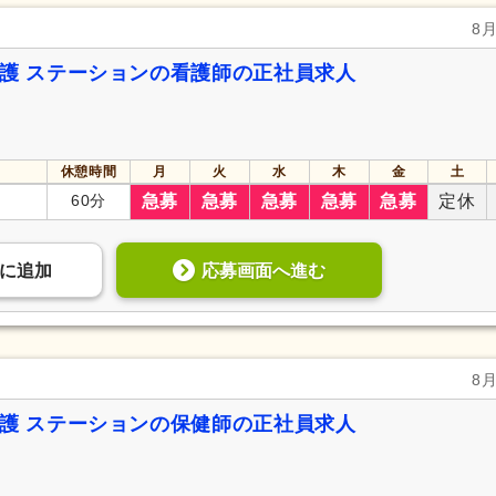
8
看護 ステーションの看護師の正社員求人
休憩時間
月
火
水
木
金
土
60分
急募
急募
急募
急募
急募
定休
応募画面へ進む
に
追加
8
看護 ステーションの保健師の正社員求人