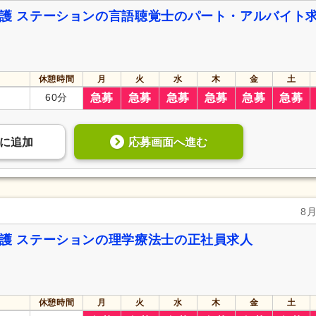
看護 ステーションの言語聴覚士のパート・アルバイト
休憩時間
月
火
水
木
金
土
60分
急募
急募
急募
急募
急募
急募
応募画面へ進む
に
追加
8
看護 ステーションの理学療法士の正社員求人
休憩時間
月
火
水
木
金
土