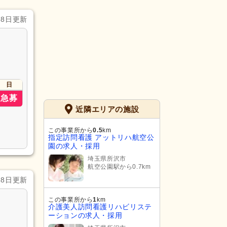
月8日更新
日
急募
近隣エリアの施設
この事業所から
0.5
km
指定訪問看護 アットリハ航空公
園の求人・採用
埼玉県所沢市
航空公園駅から0.7km
月8日更新
この事業所から
1
km
介護美人訪問看護リハビリステ
ーションの求人・採用