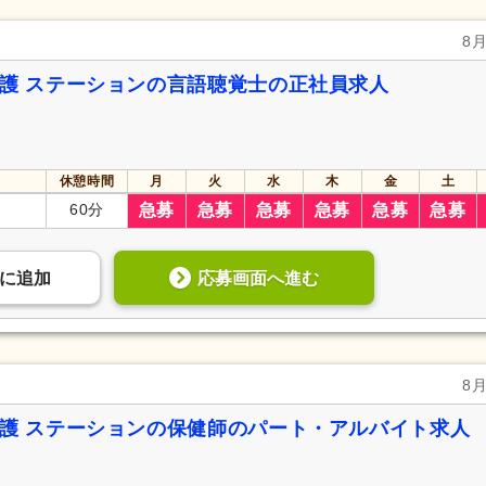
8
看護 ステーションの言語聴覚士の正社員求人
休憩時間
月
火
水
木
金
土
60分
急募
急募
急募
急募
急募
急募
応募画面へ進む
に
追加
8
看護 ステーションの保健師のパート・アルバイト求人