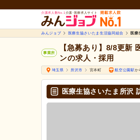
介護求人数No.1
介護･医療求人サイト
みんジョブ
医療生協さいたま生活協同組合
医療
【急募あり】8/8更新
事業所
ンの求人・採用
埼玉県
所沢市
宮本町
航空公園駅
か
医療生協さいたま所沢 