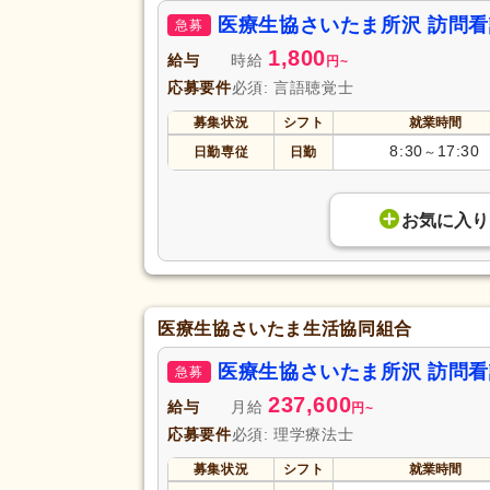
医療生協さいたま所沢 訪問
急募
1,800
給与
時給
円
~
応募要件
必須: 言語聴覚士
募集状況
シフト
就業時間
8:30
17:30
日勤専従
日勤
～
お気に入り
医療生協さいたま生活協同組合
医療生協さいたま所沢 訪問
急募
237,600
給与
月給
円
~
応募要件
必須: 理学療法士
募集状況
シフト
就業時間