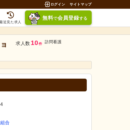
ログイン
サイトマップ
無料
会員登録
で
する
最近見た求人
10
訪問看護
ショ
求人数
件
4
同組合