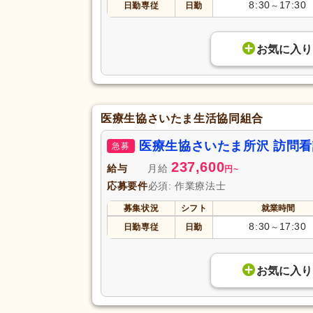
8:30
17:30
日勤専従
日勤
～
お気に入り
医療生協さいたま生活協同組合
医療生協さいたま所沢 訪問
急募
237,600
給与
月給
円
~
応募要件
必須: 作業療法士
募集状況
シフト
就業時間
8:30
17:30
日勤専従
日勤
～
お気に入り