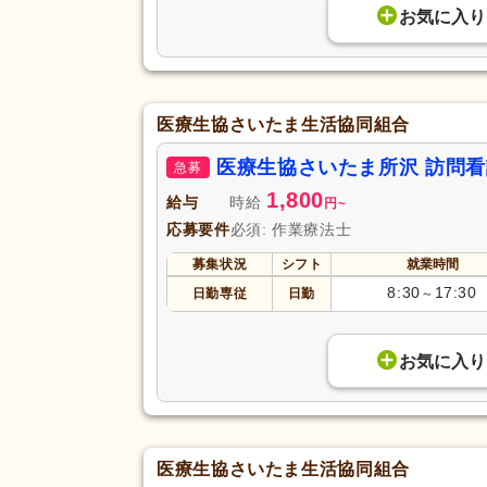
お気に入り
医療生協さいたま生活協同組合
医療生協さいたま所沢 訪問
急募
1,800
給与
時給
円
~
応募要件
必須: 作業療法士
募集状況
シフト
就業時間
8:30
17:30
日勤専従
日勤
～
お気に入り
医療生協さいたま生活協同組合