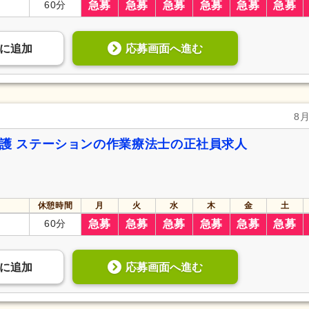
60分
急募
急募
急募
急募
急募
急募
応募画面へ進む
に
追加
8
看護 ステーションの作業療法士の正社員求人
休憩時間
月
火
水
木
金
土
60分
急募
急募
急募
急募
急募
急募
応募画面へ進む
に
追加