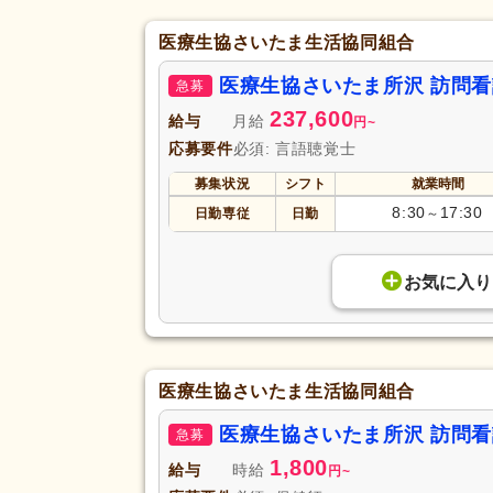
医療生協さいたま生活協同組合
医療生協さいたま所沢 訪問
急募
237,600
給与
月給
円
~
応募要件
必須: 言語聴覚士
募集状況
シフト
就業時間
8:30
17:30
日勤専従
日勤
～
お気に入り
医療生協さいたま生活協同組合
医療生協さいたま所沢 訪問
急募
1,800
給与
時給
円
~