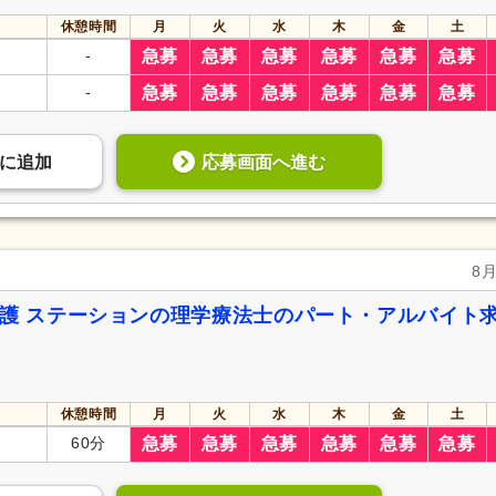
休憩時間
月
火
水
木
金
土
-
急募
急募
急募
急募
急募
急募
-
急募
急募
急募
急募
急募
急募
応募画面へ進む
に
追加
8
看護 ステーションの理学療法士のパート・アルバイト
休憩時間
月
火
水
木
金
土
60分
急募
急募
急募
急募
急募
急募