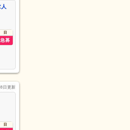
求人
日
急募
月8日更新
日