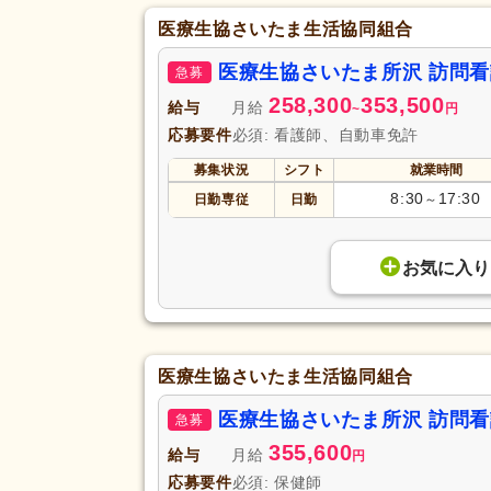
医療生協さいたま生活協同組合
医療生協さいたま所沢 訪問
急募
258,300
353,500
給与
月給
~
円
応募要件
必須: 看護師、自動車免許
募集状況
シフト
就業時間
8:30
17:30
日勤専従
日勤
～
お気に入り
医療生協さいたま生活協同組合
医療生協さいたま所沢 訪問
急募
355,600
給与
月給
円
応募要件
必須: 保健師