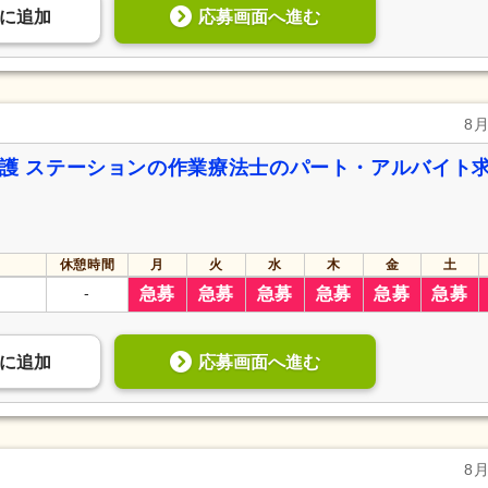
応募画面へ進む
に
追加
8
看護 ステーションの作業療法士のパート・アルバイト
休憩時間
月
火
水
木
金
土
-
急募
急募
急募
急募
急募
急募
応募画面へ進む
に
追加
8