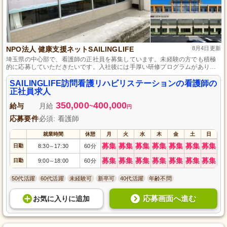
NPO法人 健康支援ネットSAILINGLIFE
8月4日更新
埼玉県の中心部で、看護師の正社員を募集しています。未経験の方でも積極
的に応募していただきたいです。入社後には手厚い研修プログラムがあり、
専門知識とスキルをしっかり身につけることができます。チームワークを大
切にし、互いに支えあいながら地域の方々の生活の質向上に貢献していきま
SAILINGLIFE訪問看護リハビリステーションの看護師の
す。地域密着型の活動で、多くの方々との出会いがあなたを待っています。
正社員求人
350,000
400,000
給与
月給
~
円
応募要件
必須: 看護師
就業時間
休憩
月
火
水
木
金
土
日
募集
募集
募集
募集
募集
募集
募集
日勤
8:30
17:30
60分
～
募集
募集
募集
募集
募集
募集
募集
日勤
9:00
18:00
60分
～
50代活躍
60代活躍
未経験可
新卒可
40代活躍
年齢不問
応募画面へ進む
お気に入り
に
追加