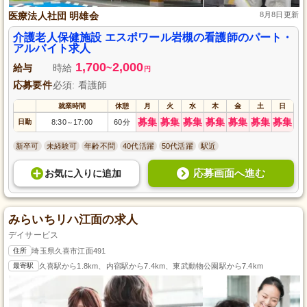
医療法人社団 明雄会
8月8日更新
介護老人保健施設 エスポワール岩槻の看護師のパート・
アルバイト求人
1,700
2,000
給与
時給
~
円
応募要件
必須: 看護師
就業時間
休憩
月
火
水
木
金
土
日
募集
募集
募集
募集
募集
募集
募集
日勤
8:30
17:00
60分
～
新卒可
未経験可
年齢不問
40代活躍
50代活躍
駅近
応募画面へ進む
お気に入り
に
追加
みらいちリハ江面の求人
デイサービス
住所
埼玉県久喜市江面491
最寄駅
久喜駅から1.8km、内宿駅から7.4km、東武動物公園駅から7.4km