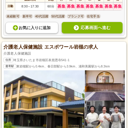
募集
募集
募集
募集
募集
募集
募集
日勤
8:30
17:30
60分
～
未経験可
新卒可
40代活躍
50代活躍
ブランク可
住宅手当
応募画面へ進む
お気に入り
に
追加
介護老人保健施設 エスポワール岩槻の求人
介護老人保健施設
住所
埼玉県さいたま市岩槻区表慈恩寺541-1
最寄駅
東岩槻駅から0.4km、春日部駅から3.9km、浦和美園駅から8.3km