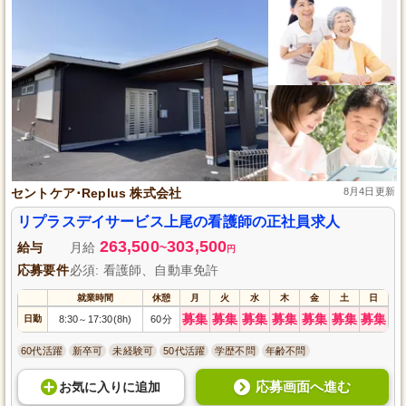
セントケア･Replus 株式会社
8月4日更新
リプラスデイサービス上尾の看護師の正社員求人
263,500
303,500
給与
月給
~
円
応募要件
必須: 看護師、自動車免許
就業時間
休憩
月
火
水
木
金
土
日
募集
募集
募集
募集
募集
募集
募集
日勤
8:30
17:30(8h)
60分
～
60代活躍
新卒可
未経験可
50代活躍
学歴不問
年齢不問
応募画面へ進む
お気に入り
に
追加