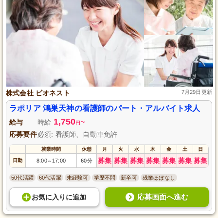
株式会社 ビオネスト
7月29日更新
ラポリア 鴻巣天神の看護師のパート・アルバイト求人
1,750
給与
時給
~
円
応募要件
必須: 看護師、自動車免許
就業時間
休憩
月
火
水
木
金
土
日
募集
募集
募集
募集
募集
募集
募集
日勤
8:00
17:00
60分
～
50代活躍
60代活躍
未経験可
学歴不問
新卒可
残業ほぼなし
応募画面へ進む
お気に入り
に
追加