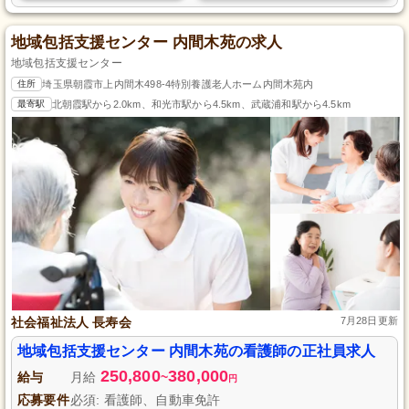
地域包括支援センター 内間木苑の求人
地域包括支援センター
住所
埼玉県朝霞市上内間木498-4特別養護老人ホーム内間木苑内
最寄駅
北朝霞駅から2.0km、和光市駅から4.5km、武蔵浦和駅から4.5km
社会福祉法人 長寿会
7月28日更新
地域包括支援センター 内間木苑の看護師の正社員求人
250,800
380,000
給与
月給
~
円
応募要件
必須: 看護師、自動車免許