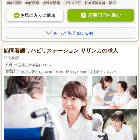
50代活躍
40代活躍
女性が活躍
ブランク可
社会保険完備
駅近
応募画面へ進む
お気に入り
に
追加
もっと見る
(ほか1件)
訪問看護リハビリステーション サザンカの求人
訪問看護
住所
埼玉県三郷市谷口115-2
最寄駅
三郷中央駅から1.0km、南流山駅から3.7km、流山駅から4.7km