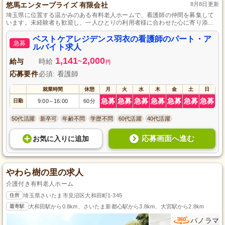
悠馬エンタープライズ 有限会社
8月8日更新
埼玉県に位置する温かみのある有料老人ホームで、看護師の仲間を募集して
います。未経験者も歓迎し、一人ひとりの利用者様に合わせた心に寄り添う
ケアを行なっています。スタッフのワークライフバランスを大切にし、柔軟
なシフト調整により仕事と私生活の両立を支援します。看護師として地域社
ベストケアレジデンス羽衣の看護師のパート・ア
急募
会に貢献しつつ、自分自身の成長も実感できる環境で一緒に働きましょう。
ルバイト求人
1,141
2,000
給与
時給
~
円
応募要件
必須: 看護師
就業時間
休憩
月
火
水
木
金
土
日
急募
急募
急募
急募
急募
急募
急募
日勤
9:00
16:00
60分
～
50代活躍
新卒可
年齢不問
学歴不問
60代活躍
40代活躍
応募画面へ進む
お気に入り
に
追加
やわら樹の里の求人
介護付き有料老人ホーム
住所
埼玉県さいたま市見沼区大和田町1-345
最寄駅
大和田駅から0.8km、さいたま新都心駅から3.8km、大宮駅から2.8km
パノラマ