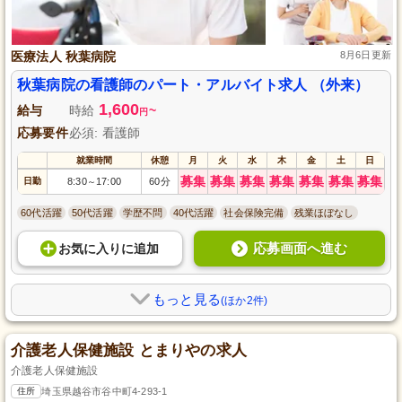
医療法人 秋葉病院
8月6日更新
秋葉病院の看護師のパート・アルバイト求人 （外来）
1,600
給与
時給
~
円
応募要件
必須: 看護師
就業時間
休憩
月
火
水
木
金
土
日
募集
募集
募集
募集
募集
募集
募集
日勤
8:30
17:00
60分
～
60代活躍
50代活躍
学歴不問
40代活躍
社会保険完備
残業ほぼなし
応募画面へ進む
お気に入り
に
追加
もっと見る
(ほか2件)
介護老人保健施設 とまりやの求人
介護老人保健施設
住所
埼玉県越谷市谷中町4-293-1