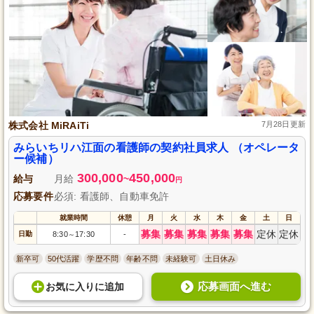
株式会社 MiRAiTi
7月28日更新
みらいちリハ江面の看護師の契約社員求人 （オペレータ
ー候補）
300,000
450,000
給与
月給
~
円
応募要件
必須: 看護師、自動車免許
就業時間
休憩
月
火
水
木
金
土
日
募集
募集
募集
募集
募集
定休
定休
日勤
8:30
17:30
-
～
新卒可
50代活躍
学歴不問
年齢不問
未経験可
土日休み
応募画面へ進む
お気に入り
に
追加