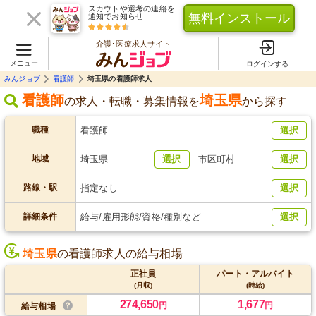
スカウトや選考の連絡を
無料インストール
通知でお知らせ
介護･医療求人サイト
メニュー
ログインする
みんジョブ
看護師
埼玉県の看護師求人
看護師
埼玉県
の求人・転職・募集情報を
から探す
職種
看護師
選択
地域
埼玉県
選択
市区町村
選択
路線・駅
指定なし
選択
詳細条件
給与/雇用形態/資格/種別など
選択
埼玉県
の看護師求人の給与相場
正社員
パート・アルバイト
(月収)
(時給)
274,650
1,677
円
円
給与相場