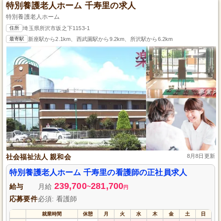
特別養護老人ホーム 千寿里の求人
特別養護老人ホーム
住所
埼玉県所沢市坂之下1153-1
最寄駅
新座駅から2.1km、西武園駅から9.2km、所沢駅から6.2km
社会福祉法人 親和会
8月8日更新
特別養護老人ホーム 千寿里の看護師の正社員求人
239,700
281,700
給与
月給
~
円
応募要件
必須: 看護師
就業時間
休憩
月
火
水
木
金
土
日