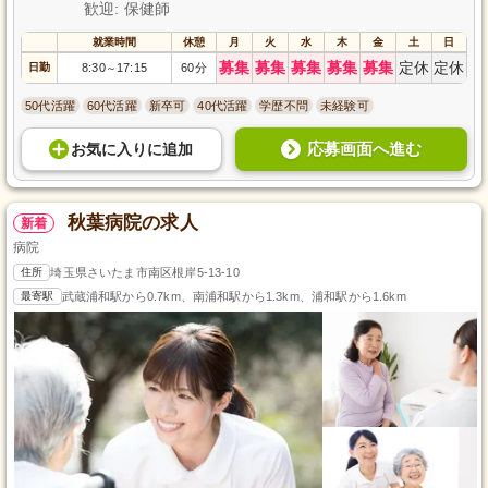
歓迎: 保健師
就業時間
休憩
月
火
水
木
金
土
日
募集
募集
募集
募集
募集
定休
定休
日勤
8:30
17:15
60分
～
50代活躍
60代活躍
新卒可
40代活躍
学歴不問
未経験可
応募画面へ進む
お気に入り
に
追加
秋葉病院の求人
新着
病院
住所
埼玉県さいたま市南区根岸5-13-10
最寄駅
武蔵浦和駅から0.7km、南浦和駅から1.3km、浦和駅から1.6km