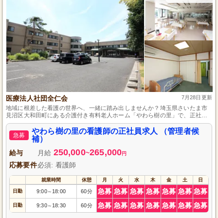
医療法人社団全仁会
7月28日更新
地域に根差した看護の世界へ、一緒に踏み出しませんか？埼玉県さいたま市
見沼区大和田町にある介護付き有料老人ホーム「やわら樹の里」で、正社員
の看護師を募集しています。看護師として高齢者の安心・安全な生活を支え
ると同時に、スキルアップを目指せる環境です。経験の有無は問いません。
やわら樹の里の看護師の正社員求人 （管理者候
急募
チームで協力しながら、専門知識を深め、地域の皆様に貢献する充実感を得
補）
られるお仕事です。あなたの力を地域の高齢者支援に役立ててみませんか？
250,000
265,000
給与
月給
~
円
応募要件
必須: 看護師
就業時間
休憩
月
火
水
木
金
土
日
急募
急募
急募
急募
急募
急募
急募
日勤
9:00
18:00
60分
～
急募
急募
急募
急募
急募
急募
急募
日勤
9:30
18:30
60分
～