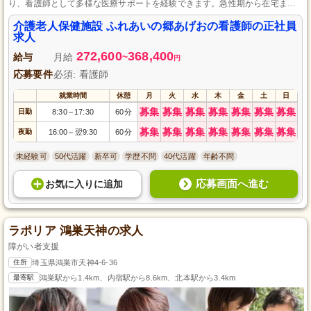
り、看護師として多様な医療サポートを経験できます。急性期から在宅まで
の幅広いケアに携わり、利用者さまの在宅復帰を支えるやりがいのある仕事
です。年間休日は116日で、託児施設や職員寮の利用も可能なため、仕事とプ
介護老人保健施設 ふれあいの郷あげおの看護師の正社員
ライベートのバランスを大切にしながら長く働けます。
求人
272,600
368,400
給与
月給
~
円
応募要件
必須: 看護師
就業時間
休憩
月
火
水
木
金
土
日
募集
募集
募集
募集
募集
募集
募集
日勤
8:30
17:30
60分
～
募集
募集
募集
募集
募集
募集
募集
夜勤
16:00
翌9:30
60分
～
未経験可
50代活躍
新卒可
学歴不問
40代活躍
年齢不問
応募画面へ進む
お気に入り
に
追加
ラポリア 鴻巣天神の求人
障がい者支援
住所
埼玉県鴻巣市天神4-6-36
最寄駅
鴻巣駅から1.4km、内宿駅から8.6km、北本駅から3.4km