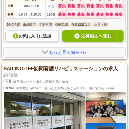
募集
募集
募集
募集
募集
募集
募集
日勤
9:00
18:00
60分
～
募集
募集
募集
募集
募集
募集
募集
夜勤
16:00
翌10:00
120分
～
50代活躍
未経験可
学歴不問
40代活躍
残業ほぼなし
シフト制
応募画面へ進む
お気に入り
に
追加
もっと見る
(ほか1件)
SAILINGLIFE訪問看護リハビリステーションの求人
訪問看護
住所
埼玉県さいたま市中央区新中里5-20-9
最寄駅
与野駅から0.5km、さいたま新都心駅から1.5km、浦和駅から3.2km