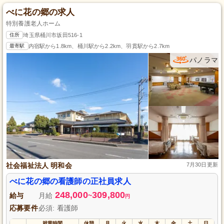
べに花の郷の求人
特別養護老人ホーム
住所
埼玉県桶川市坂田516-1
最寄駅
内宿駅から1.8km、桶川駅から2.2km、羽貫駅から2.7km
パノラマ
社会福祉法人 明和会
7月30日更新
べに花の郷の看護師の正社員求人
248,000
309,800
給与
月給
~
円
応募要件
必須: 看護師
就業時間
休憩
月
火
水
木
金
土
日