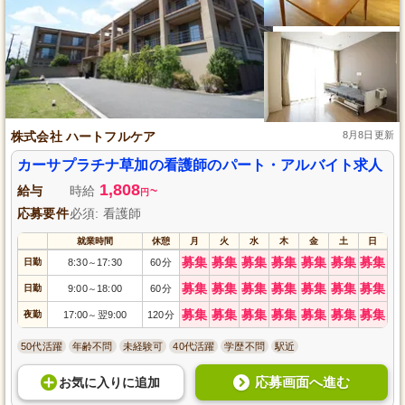
株式会社 ハートフルケア
8月8日更新
カーサプラチナ草加の看護師のパート・アルバイト求人
1,808
給与
時給
~
円
応募要件
必須: 看護師
就業時間
休憩
月
火
水
木
金
土
日
募集
募集
募集
募集
募集
募集
募集
日勤
8:30
17:30
60分
～
募集
募集
募集
募集
募集
募集
募集
日勤
9:00
18:00
60分
～
募集
募集
募集
募集
募集
募集
募集
夜勤
17:00
翌9:00
120分
～
50代活躍
年齢不問
未経験可
40代活躍
学歴不問
駅近
応募画面へ進む
お気に入り
に
追加