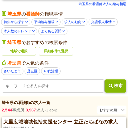
埼玉県の看護師求人の給与相場
埼玉県
の
看護師
の転職事情
特集から探す
平均給与相場
求人の動向
介護求人事情
求人数のトレンド
よくある質問
埼玉県
でおすすめの検索条件
地域で選択
詳細条件で選択
埼玉県
で人気の条件
さいたま市
足立区
40代活躍
検索
埼玉県
の
看護師
の求人一覧
2,544
事業所
3,967
求人
おすすめ順
(1~30件)
大里広域地域包括支援センター 立正たちばなの求人