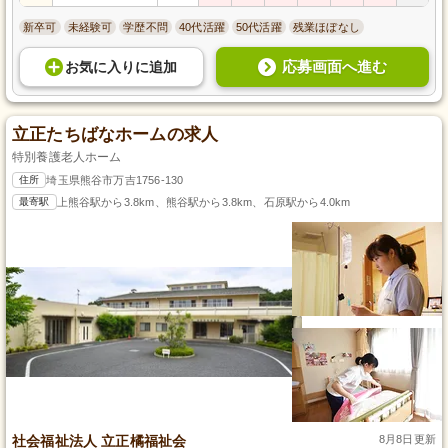
新卒可
未経験可
学歴不問
40代活躍
50代活躍
残業ほぼなし
応募画面へ進む
お気に入り
に
追加
立正たちばなホームの求人
特別養護老人ホーム
住所
埼玉県熊谷市万吉1756-130
最寄駅
上熊谷駅から3.8km、熊谷駅から3.8km、石原駅から4.0km
社会福祉法人 立正橘福祉会
8月8日更新