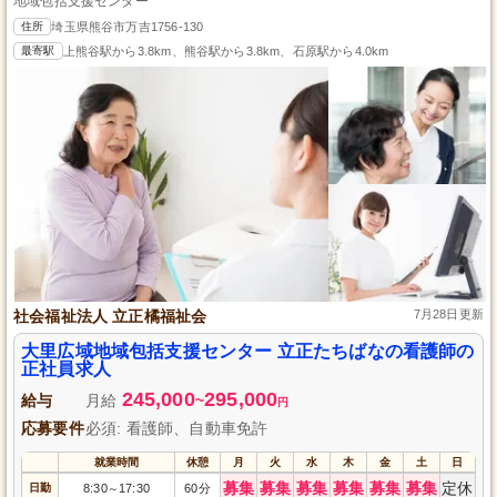
地域包括支援センター
住所
埼玉県熊谷市万吉1756-130
最寄駅
上熊谷駅から3.8km、熊谷駅から3.8km、石原駅から4.0km
社会福祉法人 立正橘福祉会
7月28日更新
大里広域地域包括支援センター 立正たちばなの看護師の
正社員求人
245,000
295,000
給与
月給
~
円
応募要件
必須: 看護師、自動車免許
就業時間
休憩
月
火
水
木
金
土
日
募集
募集
募集
募集
募集
募集
定休
日勤
8:30
17:30
60分
～