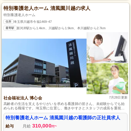
特別養護老人ホーム 清風園川越の求人
特別養護老人ホーム
住所
埼玉県川越市今福1469-47
最寄駅
新河岸駅から1.4km、川越駅から1.9km、本川越駅から2.7km
社会福祉法人 博心会
7月28日更新
高齢者の生活を支えるやりがいを求める看護師の皆さん、未経験からでも始
められる職場です。埼玉県に位置し、働きやすさとスタッフの成長を重視し
た環境で、看護師としての経験を積むチャンスがあります。完全週休2日制で
プライベートも充実させながら、専門スキルや人間力を高めていくことがで
特別養護老人ホーム 清風園川越の看護師の正社員求人
きるのです。
310,000
給与
月給
~
円