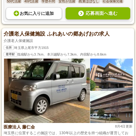
50代活躍
40代活躍
学歴不問
女性が活躍
残業ほぼなし
社会保険完備
応募画面へ進む
お気に入り
に
追加
介護老人保健施設 ふれあいの郷あげおの求人
介護老人保健施設
住所
埼玉県上尾市平方1915
最寄駅
指扇駅から3.7km、本川越駅から7.3km、内宿駅から8.6km
医療法人 藤仁会
8月4日更新
埼玉県に位置するこの施設では、130年以上の歴史を持つ組織が運営してお