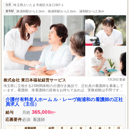
住所
埼玉県さいたま市南区大谷口967-1
最寄駅
東浦和駅から2.1km、南浦和駅から2.1km、浦和駅から2.3km
株式会社 東日本福祉経営サービス
7月29日更新
埼玉県に立地する24時間体制の介護付き施設で、正社員の看護師を募集して
います。看護師、准看護師の資格をお持ちであれば、実務経験は不問です。
未経験者も積極的に採用し、丁寧な指導でプロフェッショナルへと成長でき
る環境をご用意しています。ご利用者様一人ひとりの健康管理を通して、や
介護付有料老人ホーム ル・レーヴ南浦和の看護師の正社
りがいを感じながら働けます。月9日のお休みがあり、プライベートも大切に
員求人 （主任）
できる職場です。
365,000
給与
月給
~
円
応募要件
必須: 看護師
就業時間
休憩
月
火
水
木
金
土
日