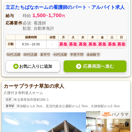
立正たちばなホームの看護師のパート・アルバイト求人
1,500
1,700
給与
時給
~
円
応募要件
必須: 看護師
歓迎: 自動車免許
就業時間
休憩
月
火
水
木
金
土
日
募集
募集
募集
募集
募集
募集
募集
日勤
8:30
19:00
-
～
50代活躍
60代活躍
新卒可
40代活躍
学歴不問
未経験可
応募画面へ進む
お気に入り
に
追加
カーサプラチナ草加の求人
介護付き有料老人ホーム
住所
埼玉県草加市西町285-1
最寄駅
草加駅から0.7km、見沼代親水公園駅から2.7km、大師前駅から5.7km
パノラマ