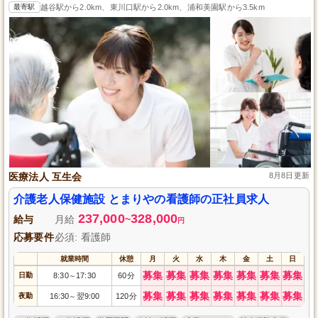
最寄駅
越谷駅から2.0km、東川口駅から2.0km、浦和美園駅から3.5km
医療法人 互生会
8月8日更新
介護老人保健施設 とまりやの看護師の正社員求人
237,000
328,000
給与
月給
~
円
応募要件
必須: 看護師
就業時間
休憩
月
火
水
木
金
土
日
募集
募集
募集
募集
募集
募集
募集
日勤
8:30
17:30
60分
～
募集
募集
募集
募集
募集
募集
募集
夜勤
16:30
翌9:00
120分
～