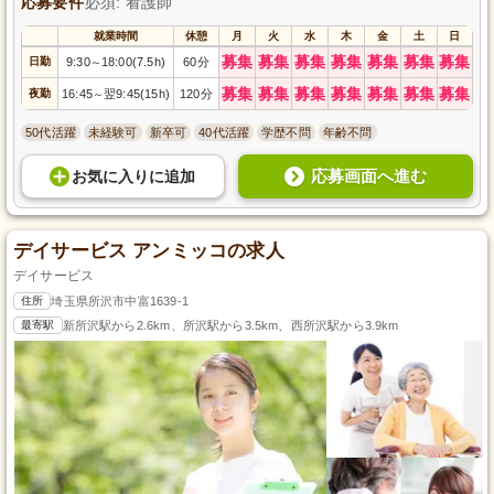
応募要件
必須: 看護師
就業時間
休憩
月
火
水
木
金
土
日
募集
募集
募集
募集
募集
募集
募集
日勤
9:30
18:00(7.5h)
60分
～
募集
募集
募集
募集
募集
募集
募集
夜勤
16:45
翌9:45(15h)
120分
～
50代活躍
未経験可
新卒可
40代活躍
学歴不問
年齢不問
応募画面へ進む
お気に入り
に
追加
デイサービス アンミッコの求人
デイサービス
住所
埼玉県所沢市中富1639-1
最寄駅
新所沢駅から2.6km、所沢駅から3.5km、西所沢駅から3.9km