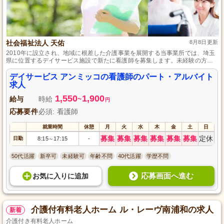
社会福祉法人 天佑
8月8日更新
2010年に設立され、地域に根差した介護事業を展開する当事業所では、埼玉
県に位置するデイサービス施設で新たに看護師を募集します。未経験の方で
も歓迎し、健康管理から機能訓練まで幅広い業務にチャレンジでき、パー
ト・アルバイトでも年2回の賞与支給や諸制度を整えています。安心して長く
デイサービス アンミッコの看護師のパート・アルバイト
働ける環境で、ご自身のペースでスキルアップ可能です。
求人
1,550
1,900
給与
時給
~
円
応募要件
必須: 看護師
就業時間
休憩
月
火
水
木
金
土
日
募集
募集
募集
募集
募集
募集
定休
日勤
8:15
17:15
-
～
50代活躍
新卒可
未経験可
年齢不問
40代活躍
学歴不問
応募画面へ進む
お気に入り
に
追加
介護付有料老人ホーム ル・レーヴ南浦和の求人
新着
介護付き有料老人ホーム