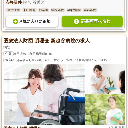
応募要件
必須: 看護師
50代活躍
未経験可
新卒可
学歴不問
40代活躍
年齢不問
応募画面へ進む
お気に入り
に
追加
医療法人財団 明理会 新越谷病院の求人
病院
住所
埼玉県越谷市元柳田町6-45
最寄駅
越谷駅から0.7km、東川口駅から3.9km、浦和美園駅から5.5km
8月7日更新