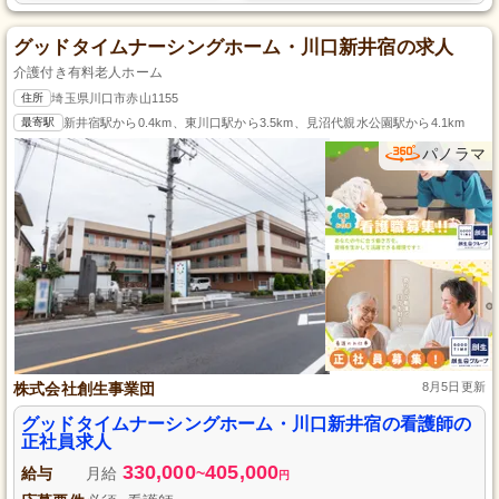
グッドタイムナーシングホーム・川口新井宿の求人
介護付き有料老人ホーム
住所
埼玉県川口市赤山1155
最寄駅
新井宿駅から0.4km、東川口駅から3.5km、見沼代親水公園駅から4.1km
パノラマ
株式会社創生事業団
8月5日更新
グッドタイムナーシングホーム・川口新井宿の看護師の
正社員求人
330,000
405,000
給与
月給
~
円