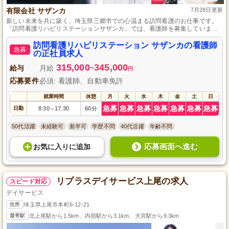
有限会社 サザンカ
7月28日更新
新しい未来を共に築く、埼玉県三郷市での心温まる訪問看護のお仕事です。
「訪問看護リハビリステーションサザンカ」では、看護師を募集していま
す。オンコールできる方は大歓迎。看護師免許と運転免許が必須です。訪問
看護や在宅リハビリテーション、医療的管理を通じて地域の人々の笑顔を支
訪問看護リハビリステーション サザンカの看護師
急募
えましょう。あなたの看護スキルを活かし、地域医療に貢献しませんか？未
の正社員求人
経験の方も一から丁寧に指導するので安心です。
315,000
345,000
給与
月給
~
円
応募要件
必須: 看護師、自動車免許
就業時間
休憩
月
火
水
木
金
土
日
急募
急募
急募
急募
急募
急募
急募
日勤
8:30
17:30
60分
～
50代活躍
未経験可
新卒可
学歴不問
40代活躍
年齢不問
応募画面へ進む
お気に入り
に
追加
リプラスデイサービス上尾の求人
スピード対応
デイサービス
住所
埼玉県上尾市本町6-12-21
最寄駅
北上尾駅から1.5km、内宿駅から3.1km、大宮駅から9.3km