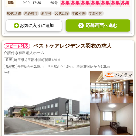
募集
募集
募集
募集
募集
募集
募集
日勤
9:00
17:30
60分
～
60代活躍
未経験可
新卒可
50代活躍
年齢不問
学歴不問
応募画面へ進む
お気に入り
に
追加
ベストケアレジデンス羽衣の求人
スピード対応
介護付き有料老人ホーム
住所
埼玉県児玉郡神川町新里186-6
最寄駅
丹荘駅から2.0km、児玉駅から4.5km、群馬藤岡駅から5.2km
パノラマ