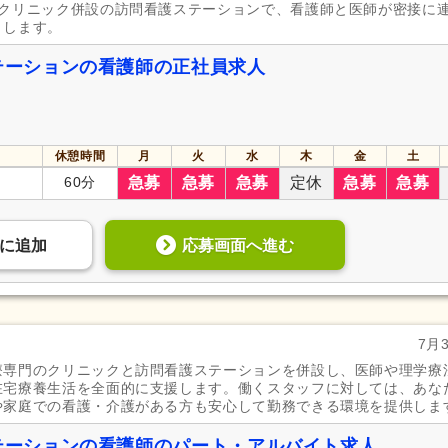
門クリニック併設の訪問看護ステーションで、看護師と医師が密接に
トします。
テーションの看護師の正社員求人
休憩時間
月
火
水
木
金
土
60分
急募
急募
急募
定休
急募
急募
応募画面へ進む
に
追加
7月
療専門のクリニックと訪問看護ステーションを併設し、医師や理学療
在宅療養生活を全面的に支援します。働くスタッフに対しては、あな
や家庭での看護・介護がある方も安心して勤務できる環境を提供しま
ステーションの看護師のパート・アルバイト求人