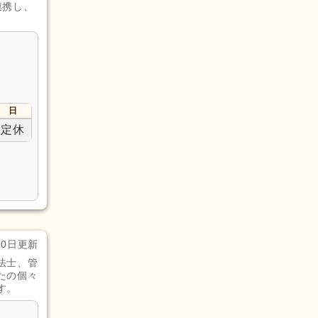
連携し、
日
定休
30日更新
法士、管
たの個々
す。