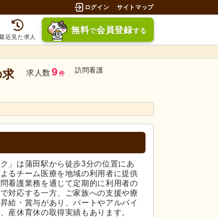
ログイン
サイトマップ
無料
会員登録
で
する
最近見た求人
9
訪問看護
の求
求人数
件
ク」は蒲田駅から徒歩3分の位置にあ
によるチーム医療を地域の利用者に提供
訪問看護業務を通じて定期的に利用者の
まで対応する一方、ご家族への支援や療
。昇給・賞与があり、パートやアルバイ
で、産休育休の取得実績もあります。