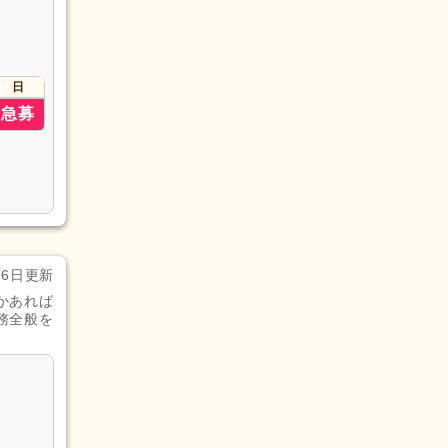
日
急募
月6日更新
かあれば
務全般を