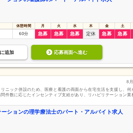
休憩時間
月
火
水
木
金
土
60分
急募
急募
急募
定休
急募
急募
応募画面へ進む
に
追加
8
クリニック併設のため、医療と看護の両面から在宅生活を支援し、何
訪問件数に応じたインセンティブ支給があり、リハビリテーション業
ステーションの理学療法士のパート・アルバイト求人