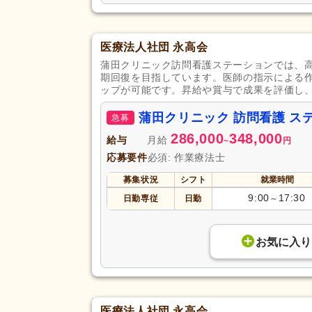
医療法人社団 永高会
蒲田クリニック訪問看護ステーションでは、
期回復を目指しています。医師の指示による
ップが可能です。昇給や賞与で成果を評価し
蒲田クリニック 訪問看護 
急募
286,000
348,000
給与
月給
~
円
応募要件
必須: 作業療法士
募集状況
シフト
就業時間
9:00
17:30
日勤専従
日勤
～
お気に入り
医療法人社団 永高会