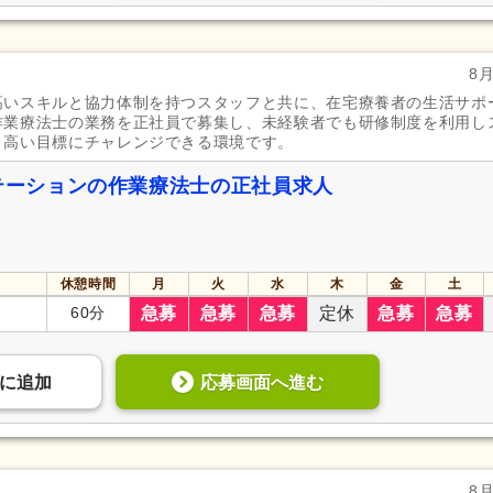
8
高いスキルと協力体制を持つスタッフと共に、在宅療養者の生活サポ
作業療法士の業務を正社員で募集し、未経験者でも研修制度を利用し
、高い目標にチャレンジできる環境です。
ステーションの作業療法士の正社員求人
休憩時間
月
火
水
木
金
土
60分
急募
急募
急募
定休
急募
急募
応募画面へ進む
に
追加
8