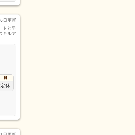
月6日更新
ートと早
スキルア
日
定休
月1日更新