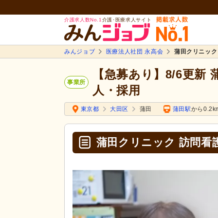
介護求人数No.1
介護･医療求人サイト
みんジョブ
医療法人社団 永高会
蒲田クリニック
【急募あり】8/6更新
事業所
人・採用
東京都
大田区
蒲田
蒲田駅
から0.2k
蒲田クリニック 訪問看