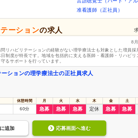
言語聴覚士（パート・ア
准看護師（正社員）
ステーション
の求人
8
訪問リハビリテーションの経験がない理学療法士も対象とした増員採
休日制度が特長です。地域を包括的に支える医師・看護師・リハビリ
活を守るサポートを行っています。
ステーションの理学療法士の正社員求人
休憩時間
月
火
水
木
金
土
60分
急募
急募
急募
定休
急募
急募
応募画面へ進む
に
追加