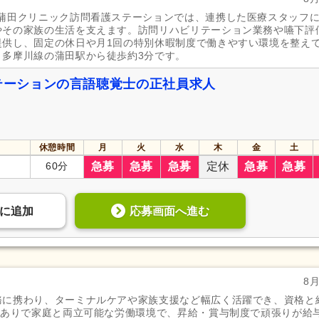
た蒲田クリニック訪問看護ステーションでは、連携した医療スタッフ
やその家族の生活を支えます。訪問リハビリテーション業務や嚥下評
提供し、固定の休日や月1回の特別休暇制度で働きやすい環境を整え
・多摩川線の蒲田駅から徒歩約3分です。
ステーションの言語聴覚士の正社員求人
休憩時間
月
火
水
木
金
土
60分
急募
急募
急募
定休
急募
急募
応募画面へ進む
に
追加
8
務に携わり、ターミナルケアや家族支援など幅広く活躍でき、資格と
績ありで家庭と両立可能な労働環境で、昇給・賞与制度で頑張りが給