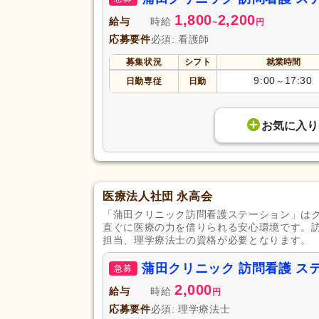
1,800
2,200
給与
時給
~
円
応募要件
必須: 看護師
募集状況
シフト
就業時間
9:00
17:30
日勤専従
日勤
～
お気に入り
医療法人社団 永高会
「蒲田クリニック訪問看護ステーション」は
直ぐに医療の力を借りられる安心環境です。
担当、理学療法士の資格が必要となります。
蒲田クリニック 訪問看護 
急募
2,000
給与
時給
円
応募要件
必須: 理学療法士