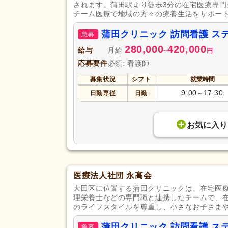
されます。蒲田駅より徒歩3分の在宅医療専
チーム医療で地域の方々の療養生活をサポー
蒲田クリニック 訪問看護 ス
急募
280,000
420,000
給与
月給
~
円
応募要件
必須: 看護師
募集状況
シフト
就業時間
9:00
17:30
日勤専従
日勤
～
お気に入り
医療法人社団 永高会
大田区に位置する蒲田クリニックは、在宅医
理栄養士などの専門職と連携したチームで、
のライフスタイルを尊重し、小さなお子さま
蒲田クリニック 訪問看護 
急募