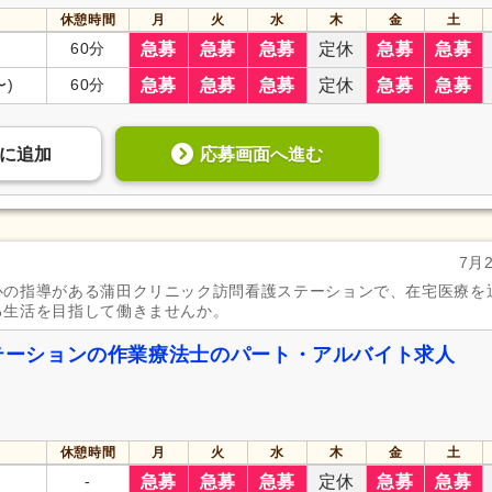
休憩時間
月
火
水
木
金
土
60分
急募
急募
急募
定休
急募
急募
〜)
60分
急募
急募
急募
定休
急募
急募
応募画面へ進む
に
追加
7月
心の指導がある蒲田クリニック訪問看護ステーションで、在宅医療を
る生活を目指して働きませんか。
ステーションの作業療法士のパート・アルバイト求人
休憩時間
月
火
水
木
金
土
-
急募
急募
急募
定休
急募
急募