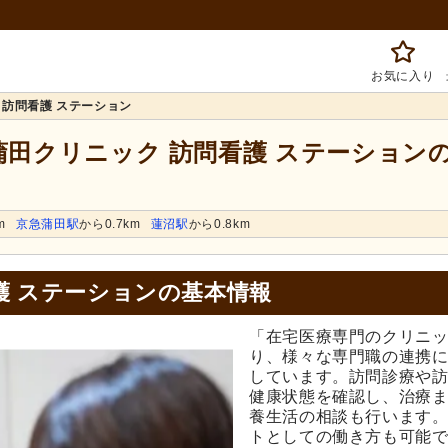
お気に入り
 訪問看護 ステーション
 蒲田クリニック 訪問看護 ステーション
m
京急蒲田駅
から0.7km
蓮沼駅
から0.8km
護 ステーションの基本情報
「在宅医療専門のクリニッ
り、様々な専門職の連携
しています。訪問診療や
健康状態を確認し、治療
養生活の相談も行います
トとしての働き方も可能