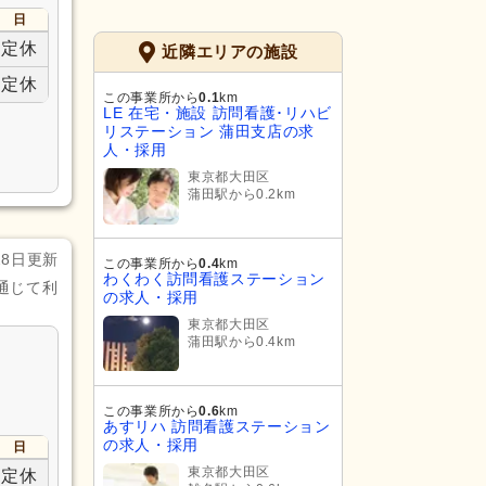
日
定休
近隣エリアの施設
定休
この事業所から
0.1
km
LE 在宅・施設 訪問看護･リハビ
リステーション 蒲田支店の求
人・採用
東京都大田区
蒲田駅から0.2km
28日更新
この事業所から
0.4
km
わくわく訪問看護ステーション
通じて利
の求人・採用
東京都大田区
蒲田駅から0.4km
この事業所から
0.6
km
あすリハ 訪問看護ステーション
の求人・採用
日
東京都大田区
定休