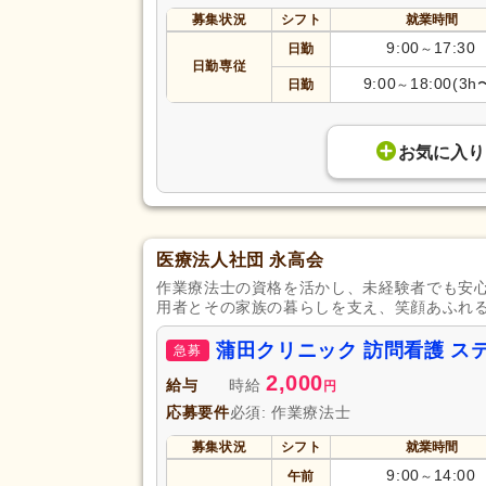
募集状況
シフト
就業時間
9:00
17:30
日勤
～
日勤専従
9:00
18:00(3h
日勤
～
お気に入り
医療法人社団 永高会
作業療法士の資格を活かし、未経験者でも安
用者とその家族の暮らしを支え、笑顔あふれ
蒲田クリニック 訪問看護 
急募
2,000
給与
時給
円
応募要件
必須: 作業療法士
募集状況
シフト
就業時間
9:00
14:00
午前
～