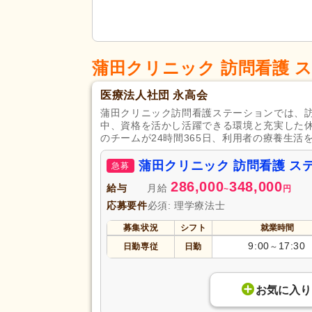
蒲田クリニック 訪問看護 
医療法人社団 永高会
蒲田クリニック訪問看護ステーションでは、
中、資格を活かし活躍できる環境と充実した
のチームが24時間365日、利用者の療養生
蒲田クリニック 訪問看護 
急募
286,000
348,000
給与
月給
~
円
応募要件
必須: 理学療法士
募集状況
シフト
就業時間
9:00
17:30
日勤専従
日勤
～
お気に入り