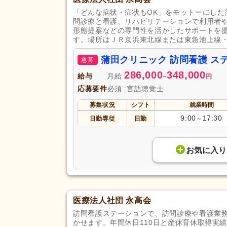
「どんな病状・症状もOK」をモットーにし
問診療と看護、リハビリテーションで利用者
形態提案などの専門性を活かしたサポートを
す。場所はＪＲ京浜東北線または東急池上線
蒲田クリニック 訪問看護 
急募
286,000
348,000
給与
月給
~
円
応募要件
必須: 言語聴覚士
募集状況
シフト
就業時間
9:00
17:30
日勤専従
日勤
～
お気に入り
医療法人社団 永高会
訪問看護ステーションで、訪問診療や看護業
かせます。年間休日110日と産休育休取得実