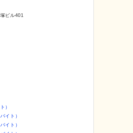
塚ビル401
されています。リラックスした雰囲気で入居者と交
看板
訪問看護ステ
ゴも際立って見えま
イト）
ルバイト）
ルバイト）