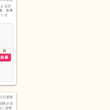
による訪
価、食事
ていま
日
急募
月2日更新
経験が活
与に反映