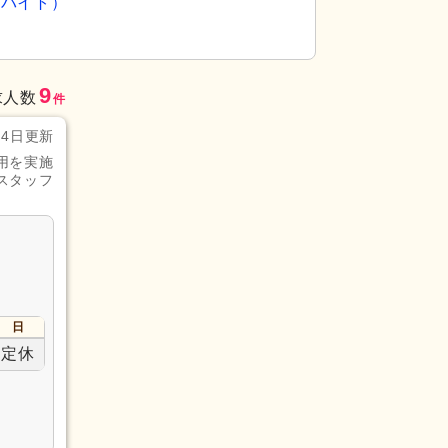
ルバイト）
9
求人数
件
月4日更新
用を実施
スタッフ
日
定休