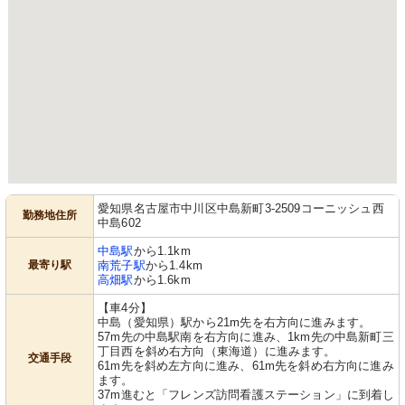
愛知県名古屋市中川区中島新町3-2509コーニッシュ西
勤務地住所
中島602
中島駅
から1.1km
最寄り駅
南荒子駅
から1.4km
高畑駅
から1.6km
【車4分】
中島（愛知県）駅から21m先を右方向に進みます。
57m先の中島駅南を右方向に進み、1km先の中島新町三
丁目西を斜め右方向（東海道）に進みます。
交通手段
61m先を斜め左方向に進み、61m先を斜め右方向に進み
ます。
37m進むと「フレンズ訪問看護ステーション」に到着し