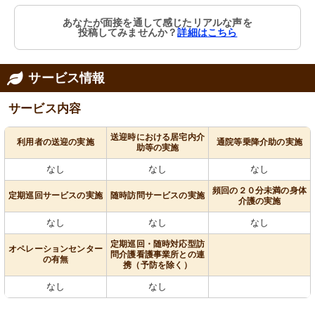
あなたが面接を通して感じたリアルな声を
投稿してみませんか？
詳細はこちら
サービス情報
サービス内容
送迎時における居宅内介
利用者の送迎の実施
通院等乗降介助の実施
助等の実施
なし
なし
なし
頻回の２０分未満の身体
定期巡回サービスの実施
随時訪問サービスの実施
介護の実施
なし
なし
なし
定期巡回・随時対応型訪
オペレーションセンター
問介護看護事業所との連
の有無
携（予防を除く）
なし
なし