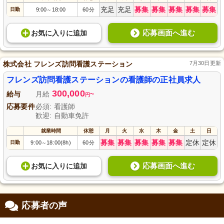
充足
充足
募集
募集
募集
募集
募集
日勤
9:00
18:00
60分
～
応募画面へ進む
お気に入り
に
追加
株式会社 フレンズ訪問看護ステーション
7月30日更新
フレンズ訪問看護ステーションの看護師の正社員求人
300,000
給与
月給
~
円
応募要件
必須: 看護師
歓迎: 自動車免許
就業時間
休憩
月
火
水
木
金
土
日
募集
募集
募集
募集
募集
定休
定休
日勤
9:00
18:00(8h)
60分
～
応募画面へ進む
お気に入り
に
追加
応募者の声