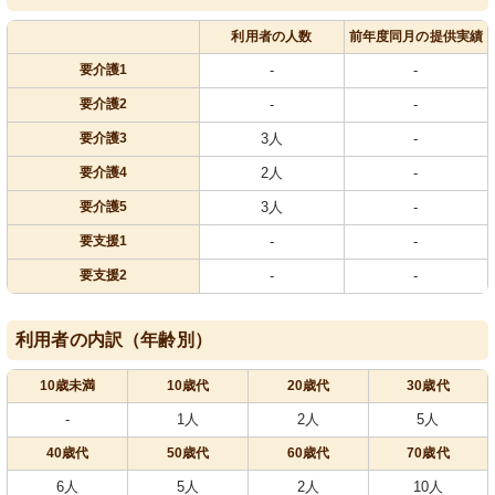
利用者の人数
前年度同月の提供実績
要介護1
-
-
要介護2
-
-
要介護3
3人
-
要介護4
2人
-
要介護5
3人
-
要支援1
-
-
要支援2
-
-
利用者の内訳（年齢別）
10歳未満
10歳代
20歳代
30歳代
-
1人
2人
5人
40歳代
50歳代
60歳代
70歳代
6人
5人
2人
10人