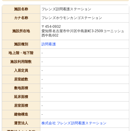
施設名称
フレンズ訪問看護ステーション
カナ名称
フレンズホウモンカンゴステーション
〒454-0932
施設所在地
愛知県名古屋市中川区中島新町3-2509コーニッシュ
西中島602
施設種別
訪問看護
地上階・地下階
-
施設利用階数
-
入居定員
-
居室総数
-
敷地面積
-
延床面積
-
居室面積
-
建物構造
-
運営法人
株式会社 フレンズ訪問看護ステーション