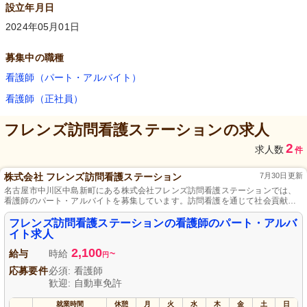
設立年月日
2024年05月01日
募集中の職種
看護師（パート・アルバイト）
看護師（正社員）
フレンズ訪問看護ステーション
の求人
2
求人数
件
株式会社 フレンズ訪問看護ステーション
7月30日更新
名古屋市中川区中島新町にある株式会社フレンズ訪問看護ステーションでは、
看護師のパート・アルバイトを募集しています。訪問看護を通じて社会貢献を
実感し、地域の方々の健康を支えませんか？フレキシブルな勤務形態で、家事
や育児と両立しやすい職場環境です。あなたの知識と技術を活かして、利用者
フレンズ訪問看護ステーションの看護師のパート・アルバ
様の日々に寄り添う心温まる仕事を始めましょう。
イト求人
2,100
給与
時給
~
円
応募要件
必須: 看護師
歓迎: 自動車免許
就業時間
休憩
月
火
水
木
金
土
日