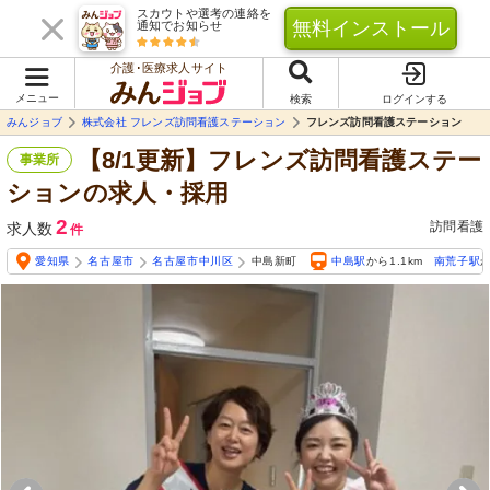
スカウトや選考の連絡を
無料インストール
通知でお知らせ
介護･医療求人サイト
メニュー
検索
ログインする
みんジョブ
株式会社 フレンズ訪問看護ステーション
フレンズ訪問看護ステーション
【8/1更新】フレンズ訪問看護ステー
事業所
ションの求人・採用
2
訪問看護
求人数
件
愛知県
名古屋市
名古屋市中川区
中島新町
中島駅
から1.1km
南荒子駅
か