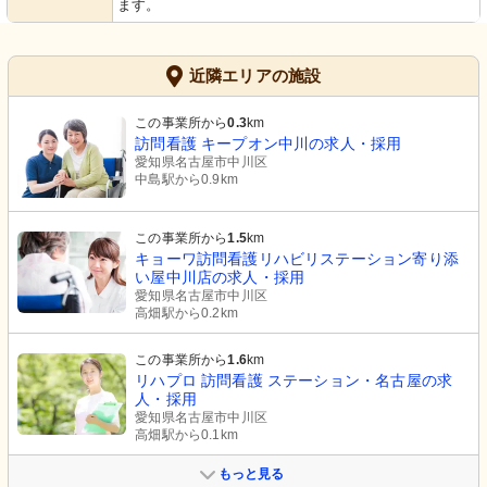
ます。
近隣エリアの施設
この事業所から
0.3
km
訪問看護 キープオン中川の求人・採用
愛知県名古屋市中川区
中島駅から0.9km
この事業所から
1.5
km
キョーワ訪問看護リハビリステーション寄り添
い屋中川店の求人・採用
愛知県名古屋市中川区
高畑駅から0.2km
この事業所から
1.6
km
リハプロ 訪問看護 ステーション・名古屋の求
人・採用
愛知県名古屋市中川区
高畑駅から0.1km
もっと見る