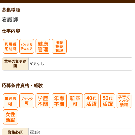
募集職種
看護師
仕事内容
利
バイタルチェ
服薬・投薬管
業務の変更範
変更なし
囲
用者宅訪問
ック
理
応募条件
資格・経験
子育てママパ
パ活躍
資格必須
看護師