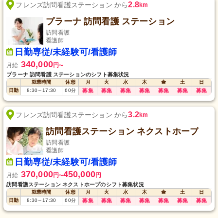
2.8
フレンズ訪問看護ステーション から
km
プラーナ 訪問看護 ステーション
訪問看護
看護師
日勤専従/未経験可/看護師
340,000
月給
円
〜
プラーナ 訪問看護 ステーションのシフト募集状況
就業時間
休憩
月
火
水
木
金
土
日
日勤
8:30
～
17:30
60
分
募集
募集
募集
募集
募集
募集
募集
3.2
フレンズ訪問看護ステーション から
km
訪問看護ステーション ネクストホープ
訪問看護
看護師
日勤専従/未経験可/看護師
370,000
450,000
月給
円
円
〜
訪問看護ステーション ネクストホープのシフト募集状況
就業時間
休憩
月
火
水
木
金
土
日
日勤
8:30
～
17:30
60
分
募集
募集
募集
募集
募集
募集
募集