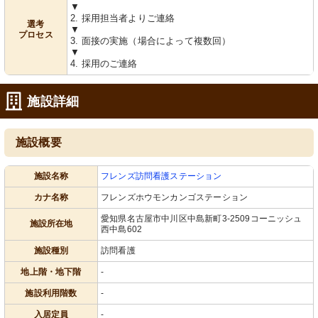
▼
2. 採用担当者よりご連絡
選考
▼
プロセス
3. 面接の実施（場合によって複数回）
▼
4. 採用のご連絡
施設詳細
施設概要
施設名称
フレンズ訪問看護ステーション
カナ名称
フレンズホウモンカンゴステーション
愛知県名古屋市中川区中島新町3-2509コーニッシュ
施設所在地
西中島602
施設種別
訪問看護
地上階・地下階
-
施設利用階数
-
入居定員
-