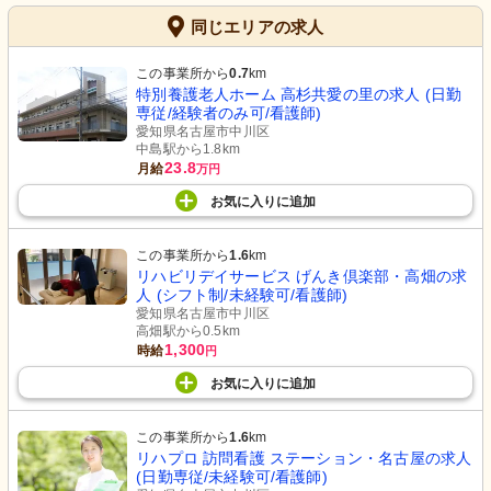
同じエリアの求人
この事業所から
0.7
km
特別養護老人ホーム 高杉共愛の里の求人 (日勤
専従/経験者のみ可/看護師)
愛知県名古屋市中川区
中島駅から1.8km
23.8
月給
万円
お気に入り
に
追加
この事業所から
1.6
km
リハビリデイサービス げんき倶楽部・高畑の求
人 (シフト制/未経験可/看護師)
愛知県名古屋市中川区
高畑駅から0.5km
1,300
時給
円
お気に入り
に
追加
この事業所から
1.6
km
リハプロ 訪問看護 ステーション・名古屋の求人
(日勤専従/未経験可/看護師)