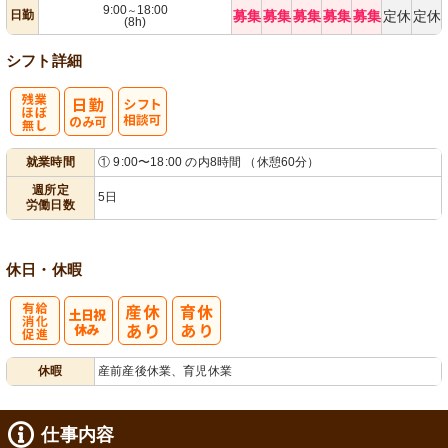
9:00
18:00
～
日勤
募集
募集
募集
募集
募集
定休
定休
(8h)
シフト詳細
残
シ
就業時間
① 9:00〜18:00 の内8時間 （休憩60分）
業ほぼなし
フト相談可
週所定
5日
労働日数
休日・休暇
有
休暇
産前産後休業、育児休業
給消化促進
仕事内容