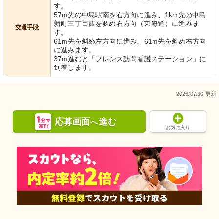
す。
57m先の中島駅南を右方向に進み、1km先の中島
新町三丁目西を斜め右方向（東海道）に進みま
交通手段
す。
61m先を斜め左方向に進み、61m先を斜め右方向
に進みます。
37m進むと「フレンズ訪問看護ステーション」に
到着します。
2026/07/30 更新
応募画面
進む
へ
お気に入り