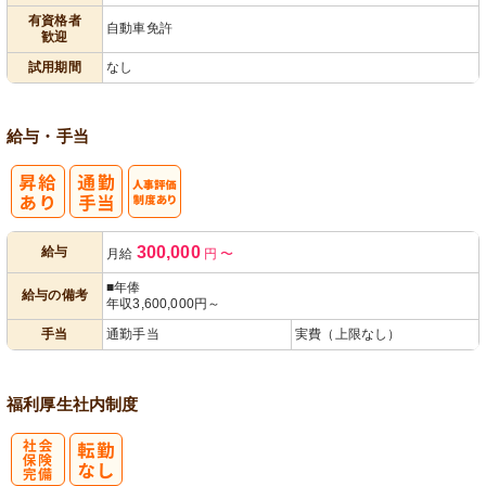
有資格者
自動車免許
歓迎
試用期間
なし
給与・手当
人事評価制度
300,000
給与
月給
円
〜
あり
■年俸
給与の備考
年収3,600,000円～
手当
通勤手当
実費（上限なし）
福利厚生
社内制度
社