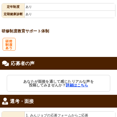
定年制度
あり
会保険完備
定期健康診断
あり
研修制度
教育
サポート体制
研
応募者の声
修制度あり
あなたが面接を通して感じたリアルな声を
投稿してみませんか？
詳細はこちら
選考・面接
1. みんジョブの応募フォームからご応募