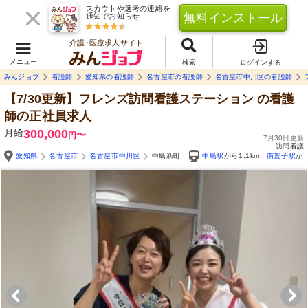
スカウトや選考の連絡を
無料インストール
通知でお知らせ
介護･医療求人サイト
メニュー
検索
ログインする
みんジョブ
看護師
愛知県の看護師
名古屋市の看護師
名古屋市中川区の看護師
【7/30更新】フレンズ訪問看護ステーション
の看護
師の正社員求人
月給
300,000
〜
円
7月30日更新
訪問看護
愛知県
名古屋市
名古屋市中川区
中島新町
中島駅
から1.1km
南荒子駅
から