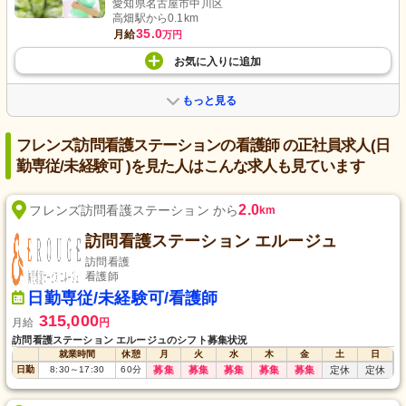
愛知県名古屋市中川区
高畑駅から0.1km
35.0
月給
万円
お気に入り
に
追加
もっと見る
フレンズ訪問看護ステーションの看護師 の正社員求人(日
勤専従/未経験可 )を見た人はこんな求人も見ています
2.0
フレンズ訪問看護ステーション から
km
訪問看護ステーション エルージュ
訪問看護
看護師
日勤専従/未経験可/看護師
315,000
月給
円
訪問看護ステーション エルージュのシフト募集状況
就業時間
休憩
月
火
水
木
金
土
日
日勤
8:30
～
17:30
60
分
募集
募集
募集
募集
募集
定休
定休