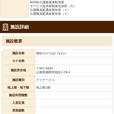
科学的介護推進体制加算
サービス提供体制強化加算（Ⅲ）
介護職員処遇改善加算（Ⅱ）
介護職員処遇改善加算（Ⅴ）
施設詳細
施設概要
施設名称
福祉のひろばいなおい
カナ名称
-
〒997-0834
施設所在地
山形県鶴岡市稲生2-39-4
施設種別
デイサービス
地上階・地下階
地上階1階
施設利用階数
-
入居定員
-
居室総数
-