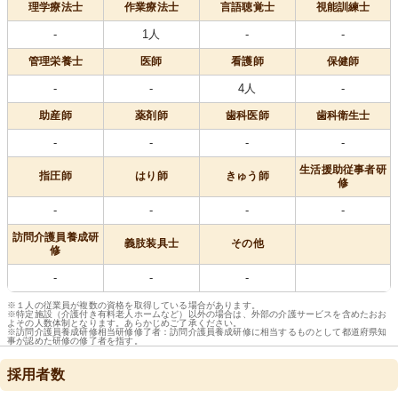
理学療法士
作業療法士
言語聴覚士
視能訓練士
-
1人
-
-
管理栄養士
医師
看護師
保健師
-
-
4人
-
助産師
薬剤師
歯科医師
歯科衛生士
-
-
-
-
生活援助従事者研
指圧師
はり師
きゅう師
修
-
-
-
-
訪問介護員養成研
義肢装具士
その他
修
-
-
-
※１人の従業員が複数の資格を取得している場合があります。
※特定施設（介護付き有料老人ホームなど）以外の場合は、外部の介護サービスを含めたおお
よその人数体制となります。あらかじめご了承ください。
※訪問介護員養成研修相当研修修了者：訪問介護員養成研修に相当するものとして都道府県知
事が認めた研修の修了者を指す。
採用者数