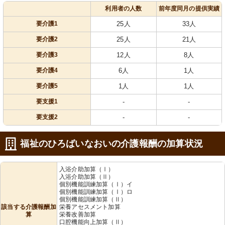
利用者の人数
前年度同月の提供実績
要介護1
25人
33人
要介護2
25人
21人
要介護3
12人
8人
要介護4
6人
1人
要介護5
1人
1人
要支援1
-
-
要支援2
-
-
福祉のひろばいなおいの介護報酬の加算状況
入浴介助加算（Ⅰ）
入浴介助加算（Ⅱ）
個別機能訓練加算（Ⅰ）イ
個別機能訓練加算（Ⅰ）ロ
個別機能訓練加算（Ⅱ）
該当する介護報酬加
栄養アセスメント加算
算
栄養改善加算
口腔機能向上加算（Ⅱ）