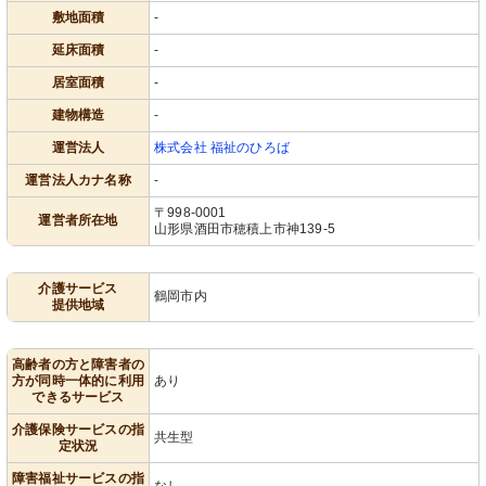
敷地面積
-
延床面積
-
居室面積
-
建物構造
-
運営法人
株式会社 福祉のひろば
運営法人カナ名称
-
〒998-0001
運営者所在地
山形県酒田市穂積上市神139-5
介護サービス
鶴岡市内
提供地域
高齢者の方と障害者の
方が同時一体的に利用
あり
できるサービス
介護保険サービスの指
共生型
定状況
障害福祉サービスの指
なし