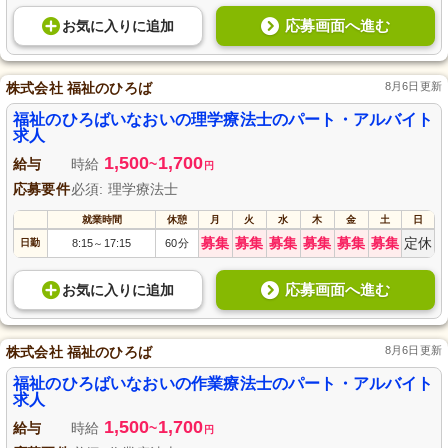
応募画面へ進む
お気に入り
に
追加
株式会社 福祉のひろば
8月6日更新
福祉のひろばいなおいの理学療法士のパート・アルバイト
求人
1,500
1,700
給与
時給
~
円
応募要件
必須: 理学療法士
就業時間
休憩
月
火
水
木
金
土
日
募集
募集
募集
募集
募集
募集
定休
日勤
8:15
17:15
60分
～
応募画面へ進む
お気に入り
に
追加
株式会社 福祉のひろば
8月6日更新
福祉のひろばいなおいの作業療法士のパート・アルバイト
求人
1,500
1,700
給与
時給
~
円