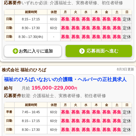
応募要件
いずれか必須: 介護福祉士、実務者研修、初任者研修
就業時間
休憩
月
火
水
木
金
土
日
募集
募集
募集
募集
募集
募集
定休
日勤
8:15
17:15
60分
～
募集
募集
募集
募集
募集
募集
定休
日勤
8:30
17:30
60分
～
募集
募集
募集
募集
募集
募集
定休
日勤
8:30
17:30(4h)
-
～
応募画面へ進む
お気に入り
に
追加
株式会社 福祉のひろば
8月3日更新
福祉のひろばいなおいの介護職・ヘルパーの正社員求人
195,000
229,000
給与
月給
~
円
応募要件
歓迎: 介護福祉士、実務者研修、初任者研修
就業時間
休憩
月
火
水
木
金
土
日
募集
募集
募集
募集
募集
募集
定休
早番
7:45
16:45
60分
～
募集
募集
募集
募集
募集
募集
定休
日勤
8:15
17:15
60分
～
募集
募集
募集
募集
募集
募集
定休
日勤
8:30
17:30
60分
～