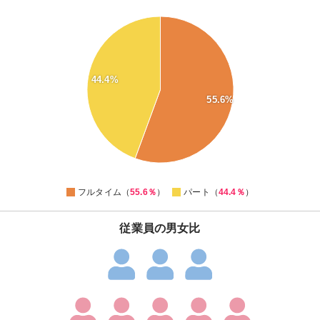
56
55
54
53
52
44.4%
51
50
55.6%
49
48
47
46
45
44
0
フルタイム（
55.6％
）
パート（
44.4％
）
従業員の男女比