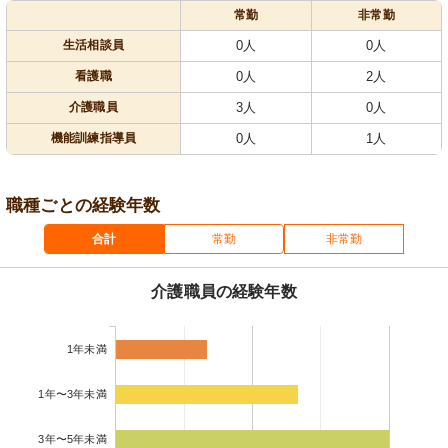
常勤
非常勤
生活相談員
0人
0人
看護職
0人
2人
介護職員
3人
0人
機能訓練指導員
0人
1人
職種ごとの経験年数
合計
常勤
非常勤
介護職員の経験年数
1年未満
1年〜3年未満
3年〜5年未満