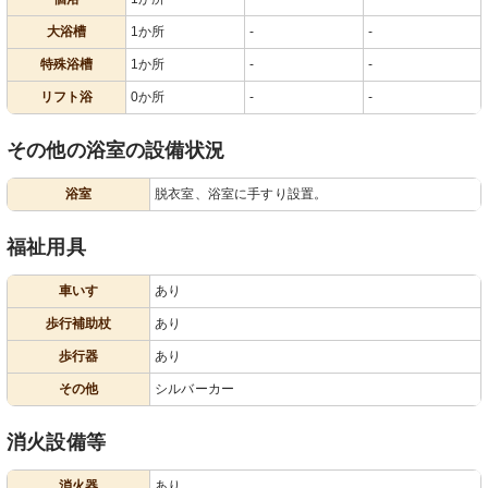
大浴槽
1か所
-
-
特殊浴槽
1か所
-
-
リフト浴
0か所
-
-
その他の浴室の設備状況
浴室
脱衣室、浴室に手すり設置。
福祉用具
車いす
あり
歩行補助杖
あり
歩行器
あり
その他
シルバーカー
消火設備等
消火器
あり