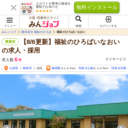
スカウトや選考の連絡を
無料インストール
通知でお知らせ
介護･医療求人サイト
メニュー
検索
ログインする
みんジョブ
株式会社 福祉のひろば
福祉のひろばいなおい
【8/6更新】福祉のひろばいなおい
事業所
の求人・採用
6
デイサービス
求人数
件
山形県
鶴岡市
稲生
鶴岡駅
から4.0km
羽前大山駅
から4.5km
羽前水沢駅