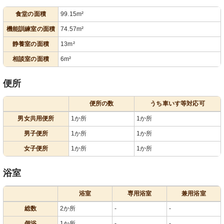
食堂の面積
99.15m²
機能訓練室の面積
74.57m²
静養室の面積
13m²
相談室の面積
6m²
便所
便所の数
うち車いす等対応可
男女共用便所
1か所
1か所
男子便所
1か所
1か所
女子便所
1か所
1か所
浴室
浴室
専用浴室
兼用浴室
総数
2か所
-
-
個浴
1か所
-
-