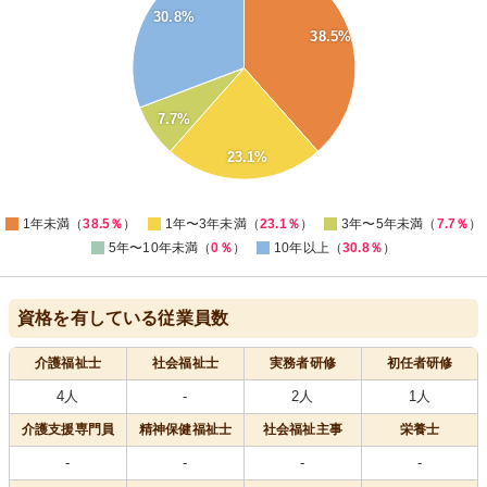
30.8%
30
38.5%
25
20
15
7.7%
10
5
23.1%
0
0
1年未満（
38.5％
）
1年〜3年未満（
23.1％
）
3年〜5年未満（
7.7％
）
5年〜10年未満（
0％
）
10年以上（
30.8％
）
資格を有している従業員数
介護福祉士
社会福祉士
実務者研修
初任者研修
4人
-
2人
1人
介護支援専門員
精神保健福祉士
社会福祉主事
栄養士
-
-
-
-