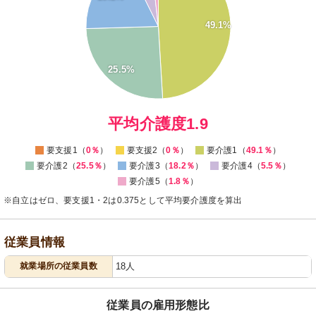
35
30
49.1%
25
20
15
25.5%
10
5
0
0
平均介護度1.9
要支援1（
0％
）
要支援2（
0％
）
要介護1（
49.1％
）
要介護2（
25.5％
）
要介護3（
18.2％
）
要介護4（
5.5％
）
要介護5（
1.8％
）
※自立はゼロ、要支援1・2は0.375として平均要介護度を算出
従業員情報
就業場所の従業員数
18人
従業員の雇用形態比