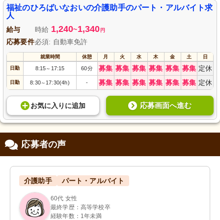
福祉のひろばいなおいの介護助手のパート・アルバイト求
人
1,240
1,340
給与
時給
~
円
応募要件
必須: 自動車免許
就業時間
休憩
月
火
水
木
金
土
日
募集
募集
募集
募集
募集
募集
定休
日勤
8:15
17:15
60分
～
募集
募集
募集
募集
募集
募集
定休
日勤
8:30
17:30(4h)
-
～
応募画面へ進む
お気に入り
に
追加
応募者の声
介護助手
パート・アルバイト
60代 女性
最終学歴：高等学校卒
経験年数：1年未満