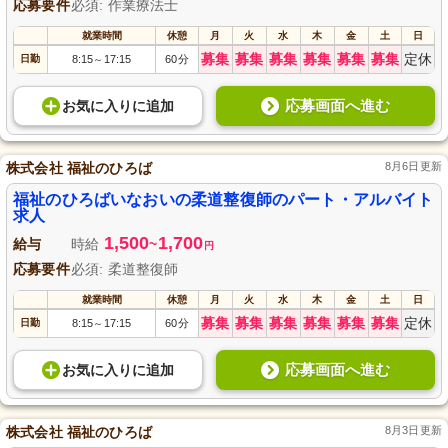
応募要件
必須: 作業療法士
就業時間
休憩
月
火
水
木
金
土
日
募集
募集
募集
募集
募集
募集
定休
日勤
8:15
17:15
60分
～
応募画面へ進む
お気に入り
に
追加
株式会社 福祉のひろば
8月6日更新
福祉のひろばいなおいの柔道整復師のパート・アルバイト
求人
1,500
1,700
給与
時給
~
円
応募要件
必須: 柔道整復師
就業時間
休憩
月
火
水
木
金
土
日
募集
募集
募集
募集
募集
募集
定休
日勤
8:15
17:15
60分
～
応募画面へ進む
お気に入り
に
追加
株式会社 福祉のひろば
8月3日更新