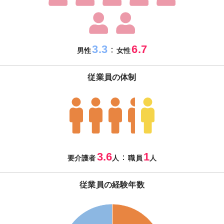
3.3
6.7
：
男性
女性
従業員の体制
3.6
1
：
要介護者
人
職員
人
従業員の経験年数
40
35