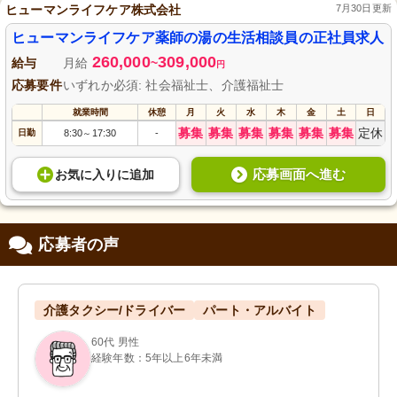
ヒューマンライフケア株式会社
7月30日更新
ヒューマンライフケア薬師の湯の生活相談員の正社員求人
260,000
309,000
給与
月給
~
円
応募要件
いずれか必須: 社会福祉士、介護福祉士
就業時間
休憩
月
火
水
木
金
土
日
募集
募集
募集
募集
募集
募集
定休
日勤
8:30
17:30
-
～
応募画面へ進む
お気に入り
に
追加
応募者の声
介護タクシー/ドライバー
パート・アルバイト
60代 男性
経験年数：5年以上6年未満