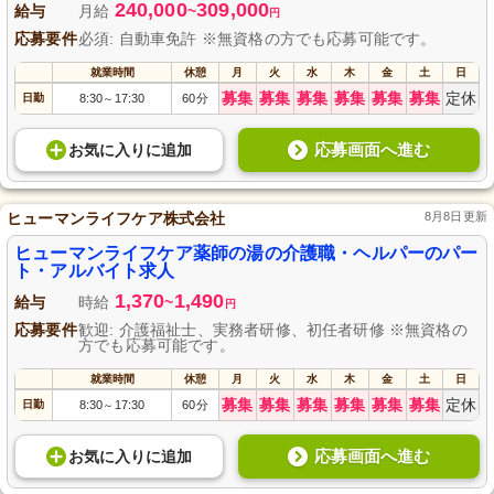
240,000
309,000
給与
月給
~
円
応募要件
必須: 自動車免許 ※無資格の方でも応募可能です。
就業時間
休憩
月
火
水
木
金
土
日
募集
募集
募集
募集
募集
募集
定休
日勤
8:30
17:30
60分
～
応募画面へ進む
お気に入り
に
追加
ヒューマンライフケア株式会社
8月8日更新
ヒューマンライフケア薬師の湯の介護職・ヘルパーのパー
ト・アルバイト求人
1,370
1,490
給与
時給
~
円
応募要件
歓迎: 介護福祉士、実務者研修、初任者研修 ※無資格の
方でも応募可能です。
就業時間
休憩
月
火
水
木
金
土
日
募集
募集
募集
募集
募集
募集
定休
日勤
8:30
17:30
60分
～
応募画面へ進む
お気に入り
に
追加