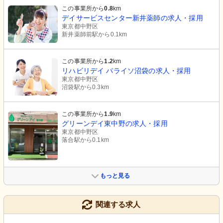
この事業所から
0.8
km
デイサービスセンター新井薬師の求人・採用
東京都中野区
新井薬師前駅から0.1km
この事業所から
1.2
km
リハビリデイ パライソ沼袋の求人・採用
東京都中野区
沼袋駅から0.3km
この事業所から
1.9
km
グリーンデイ東中野の求人・採用
東京都中野区
落合駅から0.1km
もっと見る
関連する求人