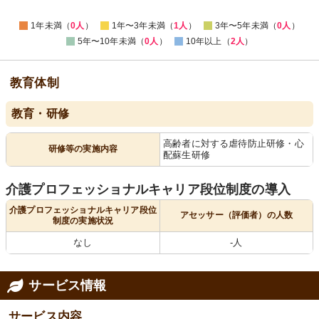
1年未満（
0人
）
1年〜3年未満（
1人
）
3年〜5年未満（
0人
）
5年〜10年未満（
0人
）
10年以上（
2人
）
教育体制
教育・研修
高齢者に対する虐待防止研修・心
研修等の実施内容
配蘇生研修
介護プロフェッショナルキャリア段位制度の導入
介護プロフェッショナルキャリア段位
アセッサー（評価者）の人数
制度の実施状況
なし
-人
サービス情報
サービス内容