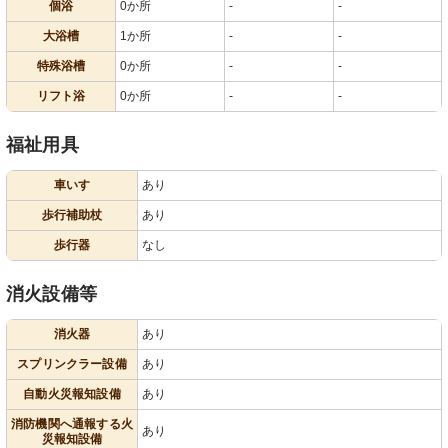
個浴
0か所
-
-
大浴槽
1か所
-
-
特殊浴槽
0か所
-
-
リフト浴
0か所
-
-
福祉用具
車いす
あり
歩行補助杖
あり
歩行器
なし
消火設備等
消火器
あり
スプリンクラー設備
あり
自動火災報知設備
あり
消防機関へ通報する火
あり
災報知設備