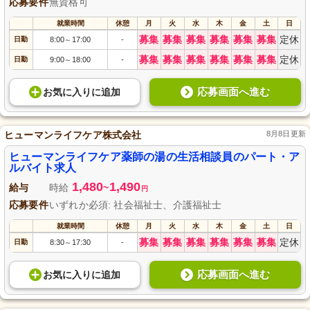
応募要件
無資格可
就業時間
休憩
月
火
水
木
金
土
日
募集
募集
募集
募集
募集
募集
定休
日勤
8:00
17:00
-
～
募集
募集
募集
募集
募集
募集
定休
日勤
9:00
18:00
-
～
応募画面へ進む
お気に入り
に
追加
ヒューマンライフケア株式会社
8月8日更新
ヒューマンライフケア薬師の湯の生活相談員のパート・ア
ルバイト求人
1,480
1,490
給与
時給
~
円
応募要件
いずれか必須: 社会福祉士、介護福祉士
就業時間
休憩
月
火
水
木
金
土
日
募集
募集
募集
募集
募集
募集
定休
日勤
8:30
17:30
-
～
応募画面へ進む
お気に入り
に
追加