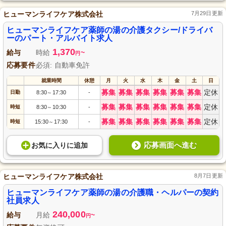
ヒューマンライフケア株式会社
7月29日更新
ヒューマンライフケア薬師の湯の介護タクシー/ドライバ
ーのパート・アルバイト求人
1,370
給与
時給
~
円
応募要件
必須: 自動車免許
就業時間
休憩
月
火
水
木
金
土
日
募集
募集
募集
募集
募集
募集
定休
日勤
8:30
17:30
-
～
募集
募集
募集
募集
募集
募集
定休
時短
8:30
10:30
-
～
募集
募集
募集
募集
募集
募集
定休
時短
15:30
17:30
-
～
応募画面へ進む
お気に入り
に
追加
ヒューマンライフケア株式会社
8月7日更新
ヒューマンライフケア薬師の湯の介護職・ヘルパーの契約
社員求人
240,000
給与
月給
~
円