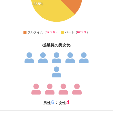
48
62.5%
46
44
42
40
38
36
0
フルタイム（
37.5％
）
パート（
62.5％
）
従業員の男女比
6
4
：
男性
女性