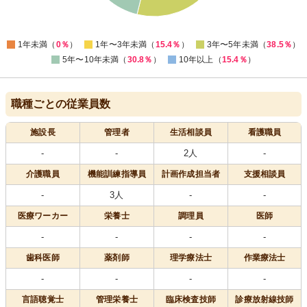
0
0
1年未満（
0％
）
1年〜3年未満（
15.4％
）
3年〜5年未満（
38.5％
）
5年〜10年未満（
30.8％
）
10年以上（
15.4％
）
職種ごとの従業員数
施設長
管理者
生活相談員
看護職員
-
-
2人
-
介護職員
機能訓練指導員
計画作成担当者
支援相談員
-
3人
-
-
医療
ワーカー
栄養士
調理員
医師
-
-
-
-
歯科医師
薬剤師
理学療法士
作業療法士
-
-
-
-
言語聴覚士
管理栄養士
臨床検査技師
診療放射線技師