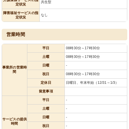
共生型
定状況
障害福祉サービスの指
なし
定状況
営業時間
平日
08時30分～17時30分
土曜
08時30分～17時30分
日曜
-
事業所の営業時
間
祝日
08時30分～17時30分
定休日
日曜日、年末年始（12/31～1/3）
留意事項
平日
-
土曜
-
日曜
-
サービスの提供
時間
祝日
-