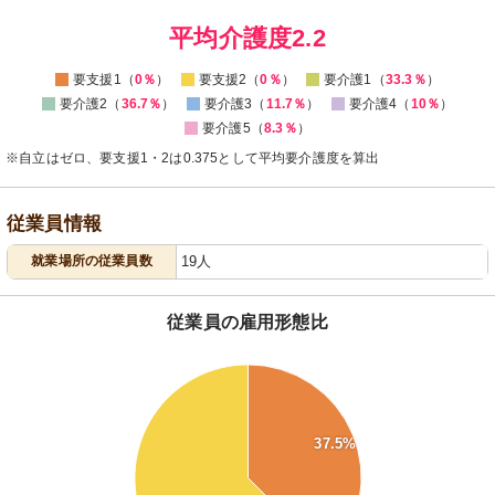
0
平均介護度2.2
要支援1（
0％
）
要支援2（
0％
）
要介護1（
33.3％
）
要介護2（
36.7％
）
要介護3（
11.7％
）
要介護4（
10％
）
要介護5（
8.3％
）
※自立はゼロ、要支援1・2は0.375として平均要介護度を算出
従業員情報
就業場所の従業員数
19人
従業員の雇用形態比
64
62
60
58
56
37.5%
54
52
50