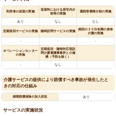
送迎時における居宅内介
利用者の送迎の実施
通院等乗降介助の実施
助等の実施
あり
なし
なし
頻回の２０分未満の身体
定期巡回サービスの実施
随時訪問サービスの実施
介護の実施
-
-
-
定期巡回・随時対応型訪
オペレーションセンター
問介護看護事業所との連
の有無
携（予防を除く）
-
なし
介護サービスの提供により賠償すべき事故が発生したと
きの対応の仕組み
損害賠償保険の加入状況
あり
サービスの実施状況