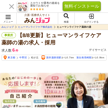
スカウトや選考の連絡を
無料インストール
通知でお知らせ
介護･医療求人サイト
メニュー
検索
ログインする
みんジョブ
ヒューマンライフケア株式会社
ヒューマンライフケア薬師の湯
【8/8更新】ヒューマンライフケア
事業所
薬師の湯の求人・採用
6
デイサービス
求人数
件
東京都
中野区
松が丘
新井薬師前駅
から0.7km
落合南長崎駅
から0.9km