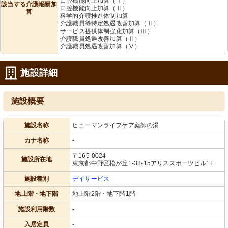
口腔機能向上加算（Ⅰ）
該当する介護報酬加
口腔機能向上加算（Ⅱ）
算
科学的介護推進体制加算
介護職員等特定処遇改善加算（Ⅱ）
サービス提供体制強化加算（Ⅲ）
介護職員処遇改善加算（Ⅱ）
介護職員処遇改善加算（Ⅴ）
施設詳細
施設概要
施設名称
ヒューマンライフケア薬師の湯
カナ名称
-
〒165-0024
施設所在地
東京都中野区松が丘1-33-15アリススポーツビル1F
施設種別
デイサービス
地上階・地下階
地上階2階・地下階1階
施設利用階数
-
入居定員
-