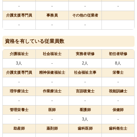
-
-
-
-
介護支援専門員
事務員
その他の従業者
-
-
-
資格を有している従業員数
介護福祉士
社会福祉士
実務者研修
初任者研修
3人
-
2人
8人
介護支援専門員
精神保健福祉士
社会福祉主事
栄養士
-
-
-
-
理学療法士
作業療法士
言語聴覚士
視能訓練士
-
-
-
-
管理栄養士
医師
看護師
保健師
-
-
3人
-
助産師
薬剤師
歯科医師
歯科衛生士