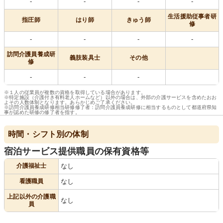
-
-
-
-
生活援助従事者研
指圧師
はり師
きゅう師
修
-
-
-
-
訪問介護員養成研
義肢装具士
その他
修
-
-
-
※１人の従業員が複数の資格を取得している場合があります。
※特定施設（介護付き有料老人ホームなど）以外の場合は、外部の介護サービスを含めたおお
よその人数体制となります。あらかじめご了承ください。
※訪問介護員養成研修相当研修修了者：訪問介護員養成研修に相当するものとして都道府県知
事が認めた研修の修了者を指す。
時間・シフト別の体制
宿泊サービス提供職員の保有資格等
介護福祉士
なし
看護職員
なし
上記以外の介護職
なし
員