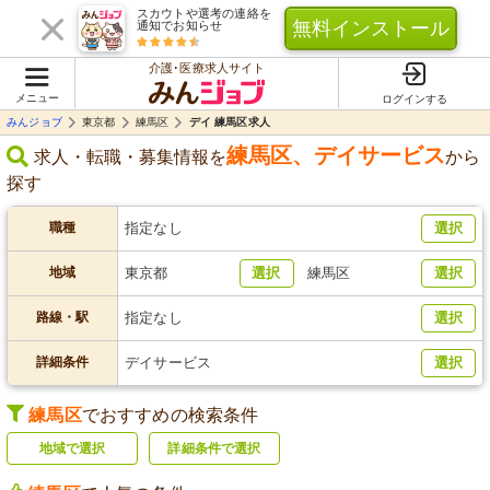
スカウトや選考の連絡を
無料インストール
通知でお知らせ
介護･医療求人サイト
メニュー
ログインする
みんジョブ
東京都
練馬区
デイ 練馬区求人
練馬区
、
デイサービス
求人・転職・募集情報を
から
探す
職種
指定なし
選択
地域
東京都
選択
練馬区
選択
路線・駅
指定なし
選択
詳細条件
デイサービス
選択
練馬区
でおすすめの検索条件
地域で選択
詳細条件で選択