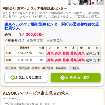
有限会社 東京ヘルスケア機能訓練センター
寝たきりゼロを目指す東京ヘルスケア機能訓練センター関町では、柔道整復
師の専門化したリハビリで利用者の生活向上を支援し、在宅高齢者や障害者
への機能訓練も提供する。
東京ヘルスケア機能訓練センター関町の柔道整復師の正
社員求人
300,000
給与
月給
円
応募要件
必須: 柔道整復師、自動車免許
就業時間
休憩
月
火
水
木
金
土
日
募集
募集
募集
募集
募集
定休
定休
日勤
8:30
17:30
60分
～
募集
募集
募集
募集
募集
定休
定休
日勤
9:00
18:00
60分
～
50代活躍
60代活躍
新卒可
40代活躍
年齢不問
土日休み
応募画面へ進む
お気に入り
に
追加
ALSOKデイサービス富士見台の求人
デイサービス
住所
東京都練馬区富士見台2-18-1脇坂ビル1F