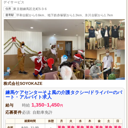
デイサービス
住所
東京都練馬区北町5-3-6
最寄駅
平和台駅から0.6km、地下鉄赤塚駅から1.3km、氷川台駅から1.7km
株式会社SOYOKAZE
練馬ケアセンターそよ風の介護タクシー/ドライバーのパ
ート・アルバイト求人
1,350
1,450
給与
時給
~
円
応募要件
必須: 自動車免許
就業時間
休憩
月
火
水
木
金
土
日
募集
募集
募集
募集
募集
募集
募集
午前
8:00
11:00
-
～