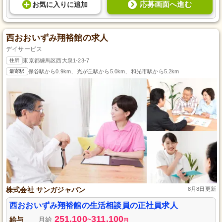
応募画面へ進む
お気に入り
に
追加
西おおいずみ翔裕館の求人
デイサービス
住所
東京都練馬区西大泉1-23-7
最寄駅
保谷駅から0.9km、光が丘駅から5.0km、和光市駅から5.2km
株式会社 サンガジャパン
8月8日更新
西おおいずみ翔裕館の生活相談員の正社員求人
251,100
311,100
給与
月給
~
円