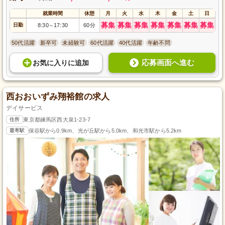
就業時間
休憩
月
火
水
木
金
土
日
募集
募集
募集
募集
募集
募集
募集
日勤
8:30
17:30
60分
～
50代活躍
新卒可
未経験可
60代活躍
40代活躍
年齢不問
応募画面へ進む
お気に入り
に
追加
西おおいずみ翔裕館の求人
デイサービス
住所
東京都練馬区西大泉1-23-7
最寄駅
保谷駅から0.9km、光が丘駅から5.0km、和光市駅から5.2km