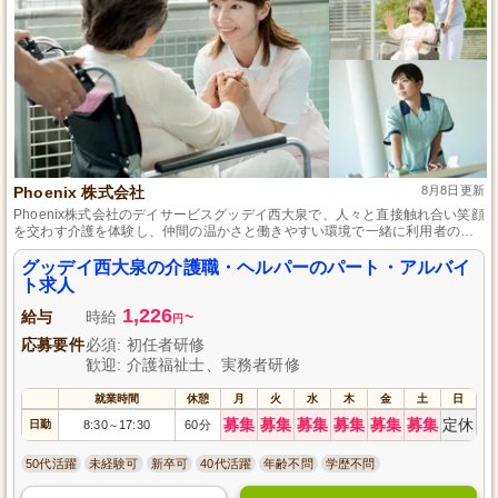
Phoenix 株式会社
8月8日更新
Phoenix株式会社のデイサービスグッデイ西大泉で、人々と直接触れ合い笑顔
を交わす介護を体験し、仲間の温かさと働きやすい環境で一緒に利用者の生
活を豊かにしていきましょう。
グッデイ西大泉の介護職・ヘルパーのパート・アルバイ
ト求人
1,226
給与
時給
~
円
応募要件
必須: 初任者研修
歓迎: 介護福祉士、実務者研修
就業時間
休憩
月
火
水
木
金
土
日
募集
募集
募集
募集
募集
募集
定休
日勤
8:30
17:30
60分
～
50代活躍
未経験可
新卒可
40代活躍
年齢不問
学歴不問