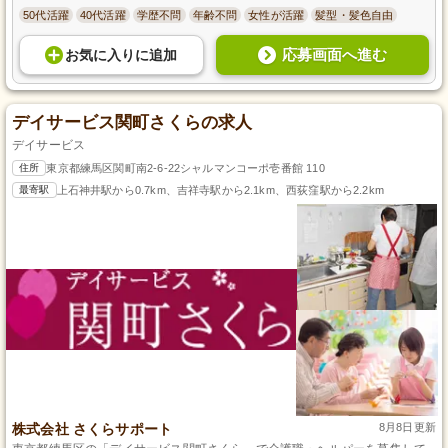
50代活躍
40代活躍
学歴不問
年齢不問
女性が活躍
髪型・髪色自由
応募画面へ進む
お気に入り
に
追加
デイサービス関町さくらの求人
デイサービス
住所
東京都練馬区関町南2-6-22シャルマンコーポ壱番館 110
最寄駅
上石神井駅から0.7km、吉祥寺駅から2.1km、西荻窪駅から2.2km
株式会社 さくらサポート
8月8日更新