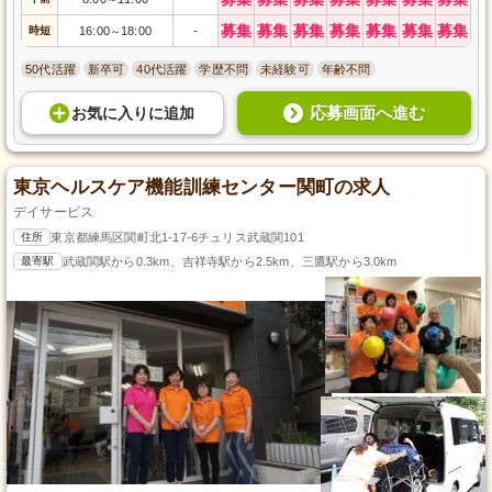
募集
募集
募集
募集
募集
募集
募集
時短
16:00
18:00
-
～
50代活躍
新卒可
40代活躍
学歴不問
未経験可
年齢不問
応募画面へ進む
お気に入り
に
追加
東京ヘルスケア機能訓練センター関町の求人
デイサービス
住所
東京都練馬区関町北1-17-6チュリス武蔵関101
最寄駅
武蔵関駅から0.3km、吉祥寺駅から2.5km、三鷹駅から3.0km