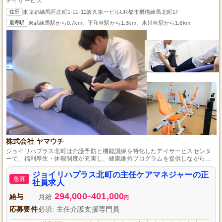
デイサービス
住所
東京都練馬区北町1-11-12渡久第一ビルUR都市機構練馬北町1F
最寄駅
東武練馬駅から0.7km、平和台駅から1.3km、氷川台駅から1.6km
株式会社 ヤマウチ
ジョイリハプラス北町は介護予防と機能訓練を特化したデイサービスセンタ
ーで、福利厚生・休暇制度が充実し、健康維持プログラムを提供しながら地
域の方々をサポートするとともに、プライベートも充実可能な環境を提供し
ます。
ジョイリハプラス北町の主任ケアマネジャーの正
急募
社員求人
294,000
401,000
給与
月給
~
円
応募要件
必須: 主任介護支援専門員