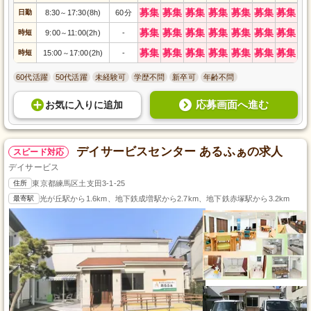
募集
募集
募集
募集
募集
募集
募集
日勤
8:30
17:30(8h)
60分
～
募集
募集
募集
募集
募集
募集
募集
時短
9:00
11:00(2h)
-
～
募集
募集
募集
募集
募集
募集
募集
時短
15:00
17:00(2h)
-
～
60代活躍
50代活躍
未経験可
学歴不問
新卒可
年齢不問
応募画面へ進む
お気に入り
に
追加
デイサービスセンター あるふぁの求人
スピード対応
デイサービス
住所
東京都練馬区土支田3-1-25
最寄駅
光が丘駅から1.6km、地下鉄成増駅から2.7km、地下鉄赤塚駅から3.2km