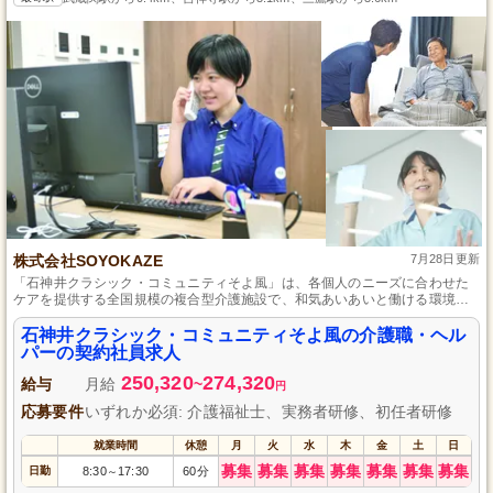
株式会社SOYOKAZE
7月28日更新
「石神井クラシック・コミュニティそよ風」は、各個人のニーズに合わせた
ケアを提供する全国規模の複合型介護施設で、和気あいあいと働ける環境や
スキルアップのための研修制度も充実しています。
石神井クラシック・コミュニティそよ風の介護職・ヘル
パーの契約社員求人
250,320
274,320
給与
月給
~
円
応募要件
いずれか必須: 介護福祉士、実務者研修、初任者研修
就業時間
休憩
月
火
水
木
金
土
日
募集
募集
募集
募集
募集
募集
募集
日勤
8:30
17:30
60分
～