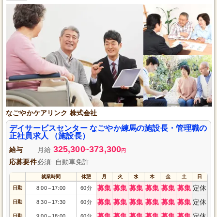
なごやかケアリンク 株式会社
デイサービスセンター なごやか練馬の施設長・管理職の
正社員求人 （施設長）
325,300
373,300
給与
月給
~
円
応募要件
必須: 自動車免許
就業時間
休憩
月
火
水
木
金
土
日
募集
募集
募集
募集
募集
募集
定休
日勤
8:00
17:00
60分
～
募集
募集
募集
募集
募集
募集
定休
日勤
8:30
17:30
60分
～
募集
募集
募集
募集
募集
募集
定休
日勤
9:00
18:00
60分
～