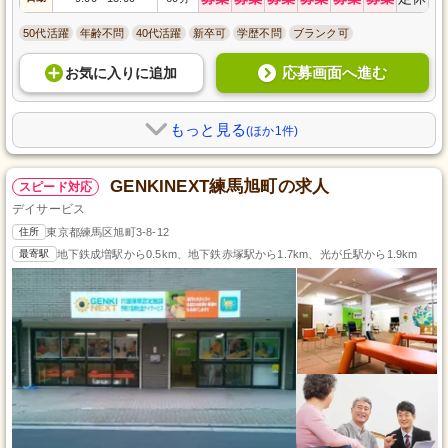
50代活躍
年齢不問
40代活躍
新卒可
学歴不問
ブランク可
応募画面へ進む
お気に入り
に
追加
もっと見る
(ほか1件)
GENKINEXT練馬旭町の求人
スピード対応
デイサービス
住所
東京都練馬区旭町3-8-12
最寄駅
地下鉄成増駅から0.5km、地下鉄赤塚駅から1.7km、光が丘駅から1.9km