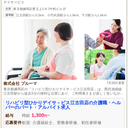
デイサービス
住所
東京都練馬区豊玉上1-8-7中村ビル1F
最寄駅
江古田駅から0.2km、小竹向原駅から1.0km、千川駅から1.6km
株式会社 プルーマ
7月28日更新
東京都練馬区の「リハビリ型ひかりデイサ－ビス江古田店」は、西武池袋線
江古田駅から徒歩3分の便利な位置にあり、ご利用者さまが楽しく笑いながら
過ごせるアットホームな施設、手厚い福利厚生も充実しています。
リハビリ型ひかりデイサ－ビス江古田店の介護職・ヘル
パーのパート・アルバイト求人
1,300
給与
時給
~
円
応募要件
歓迎: 介護福祉士、実務者研修、初任者研修