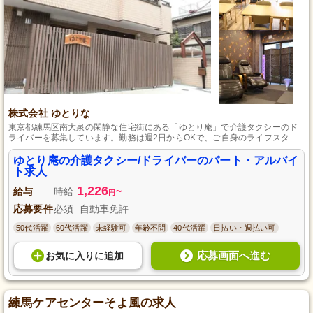
株式会社 ゆとりな
東京都練馬区南大泉の閑静な住宅街にある「ゆとり庵」で介護タクシーのド
ライバーを募集しています。勤務は週2日からOKで、ご自身のライフスタイ
ルに合わせて働けます。普通自動車運転免許が必須で、ドライバー業務全般
を担当していただきます。昇給や賞与もあり、スタッフがのびのびと気持ち
ゆとり庵の介護タクシー/ドライバーのパート・アルバイ
よく働ける環境を整えています。この素敵な仕事にご興味のある方はぜひご
ト求人
応募ください。
1,226
給与
時給
~
円
応募要件
必須: 自動車免許
50代活躍
60代活躍
未経験可
年齢不問
40代活躍
日払い・週払い可
応募画面へ進む
お気に入り
に
追加
練馬ケアセンターそよ風の求人