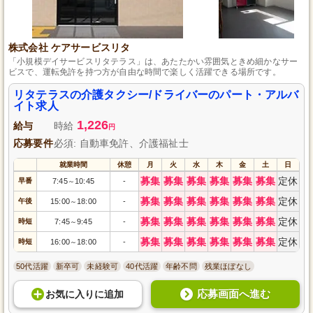
株式会社 ケアサービスリタ
「小規模デイサービスリタテラス」は、あたたかい雰囲気ときめ細かなサー
ビスで、運転免許を持つ方が自由な時間で楽しく活躍できる場所です。
リタテラスの介護タクシー/ドライバーのパート・アルバ
イト求人
1,226
給与
時給
円
応募要件
必須: 自動車免許、介護福祉士
就業時間
休憩
月
火
水
木
金
土
日
募集
募集
募集
募集
募集
募集
定休
早番
7:45
10:45
-
～
募集
募集
募集
募集
募集
募集
定休
午後
15:00
18:00
-
～
募集
募集
募集
募集
募集
募集
定休
時短
7:45
9:45
-
～
募集
募集
募集
募集
募集
募集
定休
時短
16:00
18:00
-
～
50代活躍
新卒可
未経験可
40代活躍
年齢不問
残業ほぼなし
応募画面へ進む
お気に入り
に
追加