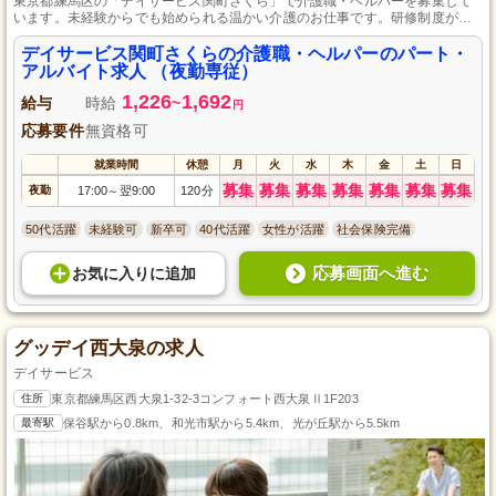
東京都練馬区の「デイサービス関町さくら」で介護職・ヘルパーを募集して
います。未経験からでも始められる温かい介護のお仕事です。研修制度が整
っており、あなたの「やさしさ」と「笑顔」で利用者様をサポートしてくだ
さい。パート・アルバイトで柔軟な働き方が可能です。一緒に介護の世界で
デイサービス関町さくらの介護職・ヘルパーのパート・
スキルアップを目指しましょう。
アルバイト求人 （夜勤専従）
1,226
1,692
給与
時給
~
円
応募要件
無資格可
就業時間
休憩
月
火
水
木
金
土
日
募集
募集
募集
募集
募集
募集
募集
夜勤
17:00
翌9:00
120分
～
50代活躍
未経験可
新卒可
40代活躍
女性が活躍
社会保険完備
応募画面へ進む
お気に入り
に
追加
グッデイ西大泉の求人
デイサービス
住所
東京都練馬区西大泉1-32-3コンフォート西大泉Ⅱ1F203
最寄駅
保谷駅から0.8km、和光市駅から5.4km、光が丘駅から5.5km