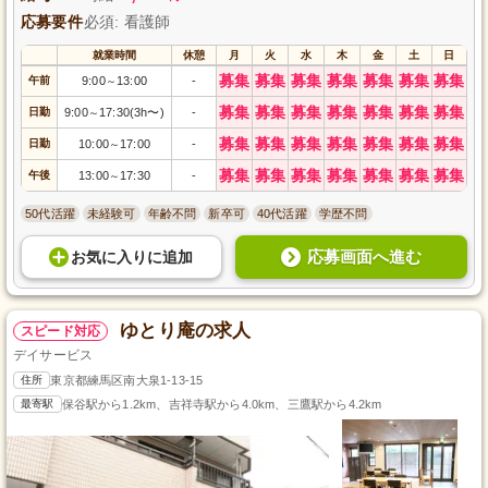
応募要件
必須: 看護師
就業時間
休憩
月
火
水
木
金
土
日
募集
募集
募集
募集
募集
募集
募集
午前
9:00
13:00
-
～
募集
募集
募集
募集
募集
募集
募集
日勤
9:00
17:30(3h〜)
-
～
募集
募集
募集
募集
募集
募集
募集
日勤
10:00
17:00
-
～
募集
募集
募集
募集
募集
募集
募集
午後
13:00
17:30
-
～
50代活躍
未経験可
年齢不問
新卒可
40代活躍
学歴不問
応募画面へ進む
お気に入り
に
追加
ゆとり庵の求人
スピード対応
デイサービス
住所
東京都練馬区南大泉1-13-15
最寄駅
保谷駅から1.2km、吉祥寺駅から4.0km、三鷹駅から4.2km