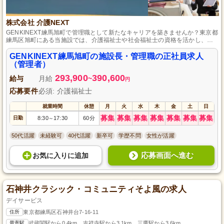
株式会社 介護NEXT
GENKINEXT練馬旭町で管理職として新たなキャリアを築きませんか？東京都
練馬区旭町にある当施設では、介護福祉士や社会福祉士の資格を活かし、利
用者様の生活の質向上を目指します。質の高いデイサービス提供を通じて、
あなたの知識と情熱を発揮し、共に成長できる環境を整えています。心温ま
GENKINEXT練馬旭町の施設長・管理職の正社員求人
るサービスを一緒に創り上げましょう。
（管理者）
293,900
390,600
給与
月給
~
円
応募要件
必須: 介護福祉士
就業時間
休憩
月
火
水
木
金
土
日
募集
募集
募集
募集
募集
募集
募集
日勤
8:30
17:30
60分
～
50代活躍
未経験可
40代活躍
新卒可
学歴不問
女性が活躍
応募画面へ進む
お気に入り
に
追加
石神井クラシック・コミュニティそよ風の求人
デイサービス
住所
東京都練馬区石神井台7-16-11
最寄駅
武蔵関駅から0.4km、吉祥寺駅から3.1km、三鷹駅から3.6km