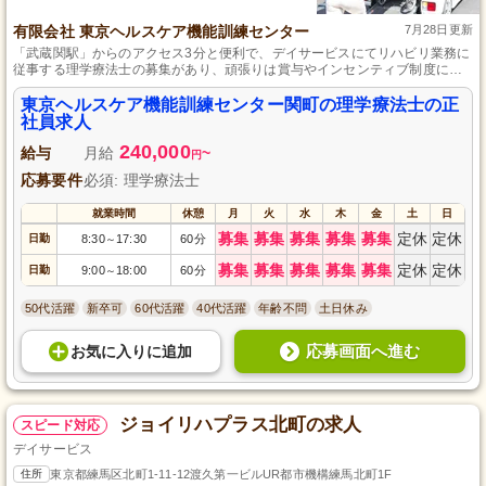
有限会社 東京ヘルスケア機能訓練センター
7月28日更新
「武蔵関駅」からのアクセス3分と便利で、デイサービスにてリハビリ業務に
従事する理学療法士の募集があり、頑張りは賞与やインセンティブ制度によ
り報酬面でも評価。安心の社会保険完備と健康サポート、月20,000円までの
交通費支給もあります。
東京ヘルスケア機能訓練センター関町の理学療法士の正
社員求人
240,000
給与
月給
~
円
応募要件
必須: 理学療法士
就業時間
休憩
月
火
水
木
金
土
日
募集
募集
募集
募集
募集
定休
定休
日勤
8:30
17:30
60分
～
募集
募集
募集
募集
募集
定休
定休
日勤
9:00
18:00
60分
～
50代活躍
新卒可
60代活躍
40代活躍
年齢不問
土日休み
応募画面へ進む
お気に入り
に
追加
ジョイリハプラス北町の求人
スピード対応
デイサービス
住所
東京都練馬区北町1-11-12渡久第一ビルUR都市機構練馬北町1F