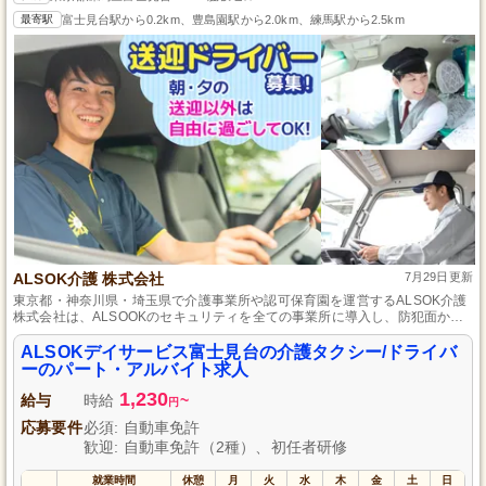
最寄駅
富士見台駅から0.2km、豊島園駅から2.0km、練馬駅から2.5km
ALSOK介護 株式会社
7月29日更新
東京都・神奈川県・埼玉県で介護事業所や認可保育園を運営するALSOK介護
株式会社は、ALSOOKのセキュリティを全ての事業所に導入し、防犯面から
も安心な環境作りに力を入れており、笑顔が絶えないアットホームな職場
で、新しいスタッフに対しても先輩がしっかりとサポートし、安心して働く
ALSOKデイサービス富士見台の介護タクシー/ドライバ
ことができる体制を整えています。
ーのパート・アルバイト求人
1,230
給与
時給
~
円
応募要件
必須: 自動車免許
歓迎: 自動車免許（2種）、初任者研修
就業時間
休憩
月
火
水
木
金
土
日