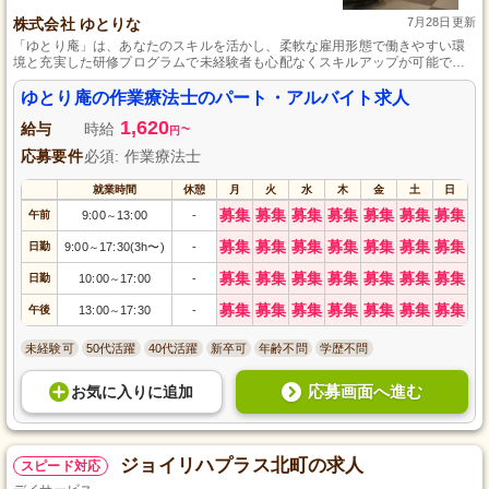
株式会社 ゆとりな
7月28日更新
「ゆとり庵」は、あなたのスキルを活かし、柔軟な雇用形態で働きやすい環
境と充実した研修プログラムで未経験者も心配なくスキルアップが可能で
す。
ゆとり庵の作業療法士のパート・アルバイト求人
1,620
給与
時給
~
円
応募要件
必須: 作業療法士
就業時間
休憩
月
火
水
木
金
土
日
募集
募集
募集
募集
募集
募集
募集
午前
9:00
13:00
-
～
募集
募集
募集
募集
募集
募集
募集
日勤
9:00
17:30(3h〜)
-
～
募集
募集
募集
募集
募集
募集
募集
日勤
10:00
17:00
-
～
募集
募集
募集
募集
募集
募集
募集
午後
13:00
17:30
-
～
未経験可
50代活躍
40代活躍
新卒可
年齢不問
学歴不問
応募画面へ進む
お気に入り
に
追加
ジョイリハプラス北町の求人
スピード対応