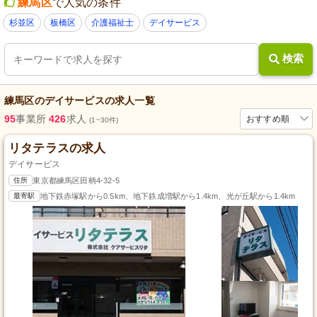
練馬区
で人気の条件
杉並区
板橋区
介護福祉士
デイサービス
検索
練馬区
の
デイサービス
の求人一覧
95
事業所
426
求人
おすすめ順
(1~30件)
リタテラスの求人
デイサービス
住所
東京都練馬区田柄4-32-5
最寄駅
地下鉄赤塚駅から0.5km、地下鉄成増駅から1.4km、光が丘駅から1.4km