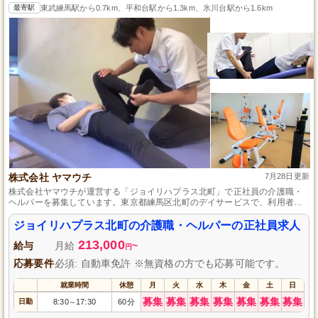
最寄駅
東武練馬駅から0.7km、平和台駅から1.3km、氷川台駅から1.6km
株式会社 ヤマウチ
7月28日更新
株式会社ヤマウチが運営する「ジョイリハプラス北町」で正社員の介護職・
ヘルパーを募集しています。東京都練馬区北町のデイサービスで、利用者一
人ひとりに合ったリハビリと介護サービスを提供します。若年層の長期キャ
リア形成を支援し、介護職としての成長をサポートします。自動車免許（AT
ジョイリハプラス北町の介護職・ヘルパーの正社員求人
限定可）をお持ちの方、新しい環境で挑戦したい方はぜひご応募ください。
213,000
あなたの力で利用者様の笑顔を増やしませんか？
給与
月給
~
円
応募要件
必須: 自動車免許 ※無資格の方でも応募可能です。
就業時間
休憩
月
火
水
木
金
土
日
募集
募集
募集
募集
募集
募集
募集
日勤
8:30
17:30
60分
～