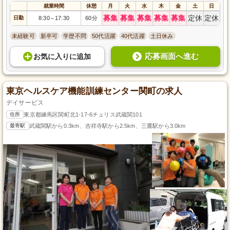
就業時間
休憩
月
火
水
木
金
土
日
募集
募集
募集
募集
募集
定休
定休
日勤
8:30
17:30
60分
～
未経験可
新卒可
学歴不問
50代活躍
40代活躍
土日休み
応募画面へ進む
お気に入り
に
追加
東京ヘルスケア機能訓練センター関町の求人
デイサービス
住所
東京都練馬区関町北1-17-6チュリス武蔵関101
最寄駅
武蔵関駅から0.3km、吉祥寺駅から2.5km、三鷹駅から3.0km