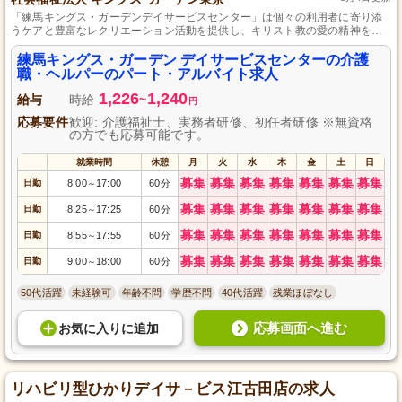
「練馬キングス・ガーデンデイサービスセンター」は個々の利用者に寄り添
うケアと豊富なレクリエーション活動を提供し、キリスト教の愛の精神を土
台に安心の老後生活をサポートします。
練馬キングス・ガーデン デイサービスセンターの介護
職・ヘルパーのパート・アルバイト求人
1,226
1,240
給与
時給
~
円
応募要件
歓迎: 介護福祉士、実務者研修、初任者研修 ※無資格
の方でも応募可能です。
就業時間
休憩
月
火
水
木
金
土
日
募集
募集
募集
募集
募集
募集
募集
日勤
8:00
17:00
60分
～
募集
募集
募集
募集
募集
募集
募集
日勤
8:25
17:25
60分
～
募集
募集
募集
募集
募集
募集
募集
日勤
8:55
17:55
60分
～
募集
募集
募集
募集
募集
募集
募集
日勤
9:00
18:00
60分
～
50代活躍
未経験可
年齢不問
学歴不問
40代活躍
残業ほぼなし
応募画面へ進む
お気に入り
に
追加
リハビリ型ひかりデイサ－ビス江古田店の求人