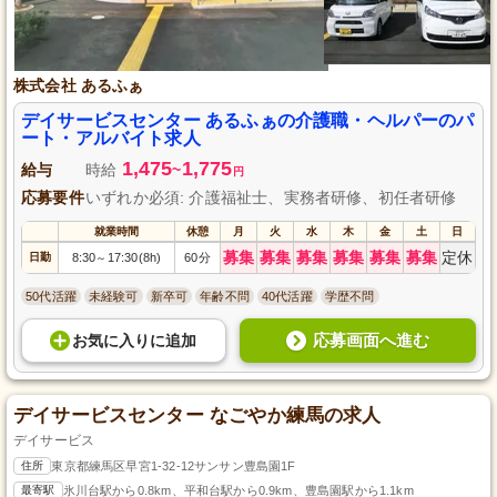
株式会社 あるふぁ
デイサービスセンター あるふぁの介護職・ヘルパーのパ
ート・アルバイト求人
1,475
1,775
給与
時給
~
円
応募要件
いずれか必須: 介護福祉士、実務者研修、初任者研修
就業時間
休憩
月
火
水
木
金
土
日
募集
募集
募集
募集
募集
募集
定休
日勤
8:30
17:30(8h)
60分
～
50代活躍
未経験可
新卒可
年齢不問
40代活躍
学歴不問
応募画面へ進む
お気に入り
に
追加
デイサービスセンター なごやか練馬の求人
デイサービス
住所
東京都練馬区早宮1-32-12サンサン豊島園1F
最寄駅
氷川台駅から0.8km、平和台駅から0.9km、豊島園駅から1.1km