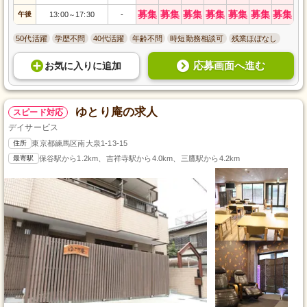
募集
募集
募集
募集
募集
募集
募集
午後
13:00
17:30
-
～
50代活躍
学歴不問
40代活躍
年齢不問
時短勤務相談可
残業ほぼなし
応募画面へ進む
お気に入り
に
追加
ゆとり庵の求人
スピード対応
デイサービス
住所
東京都練馬区南大泉1-13-15
最寄駅
保谷駅から1.2km、吉祥寺駅から4.0km、三鷹駅から4.2km