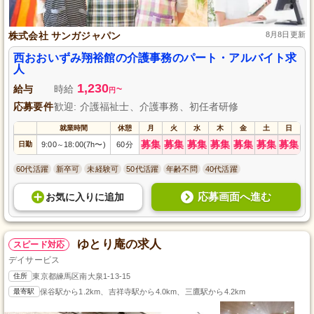
株式会社 サンガジャパン
8月8日更新
西おおいずみ翔裕館の介護事務のパート・アルバイト求
人
1,230
給与
時給
~
円
応募要件
歓迎: 介護福祉士、介護事務、初任者研修
就業時間
休憩
月
火
水
木
金
土
日
募集
募集
募集
募集
募集
募集
募集
日勤
9:00
18:00(7h〜)
60分
～
60代活躍
新卒可
未経験可
50代活躍
年齢不問
40代活躍
応募画面へ進む
お気に入り
に
追加
ゆとり庵の求人
スピード対応
デイサービス
住所
東京都練馬区南大泉1-13-15
最寄駅
保谷駅から1.2km、吉祥寺駅から4.0km、三鷹駅から4.2km