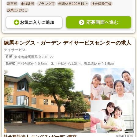
新卒可
未経験可
ブランク可
年間休日120日以上
社会保険完備
残業ほぼなし
応募画面へ進む
お気に入り
に
追加
練馬キングス・ガーデン デイサービスセンターの求人
デイサービス
住所
東京都練馬区早宮2-10-22
最寄駅
平和台駅から0.3km、氷川台駅から1.3km、豊島園駅から1.5km
社会福祉法人 キングス･ガーデン東京
8月4日更新