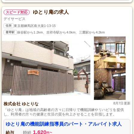
ゆとり庵の求人
スピード対応
デイサービス
住所
東京都練馬区南大泉1-13-15
最寄駅
保谷駅から1.2km、吉祥寺駅から4.0km、三鷹駅から4.2km
株式会社 ゆとりな
8月7日更新
「ゆとり庵」は地域の高齢者の方々に日帰りで機能訓練やリハビリを提供
し、利用者の方々の健康と生活の質を向上させることを目指します。
ゆとり庵の機能訓練指導員のパート・アルバイト求人
1,620
給与
時給
~
円