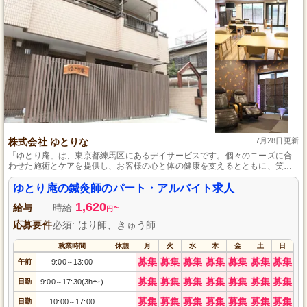
株式会社 ゆとりな
7月28日更新
「ゆとり庵」は、東京都練馬区にあるデイサービスです。個々のニーズに合
わせた施術とケアを提供し、お客様の心と体の健康を支えるとともに、笑顔
溢れる時間を作り出します。
ゆとり庵の鍼灸師のパート・アルバイト求人
1,620
給与
時給
~
円
応募要件
必須: はり師、きゅう師
就業時間
休憩
月
火
水
木
金
土
日
募集
募集
募集
募集
募集
募集
募集
午前
9:00
13:00
-
～
募集
募集
募集
募集
募集
募集
募集
日勤
9:00
17:30(3h〜)
-
～
募集
募集
募集
募集
募集
募集
募集
日勤
10:00
17:00
-
～