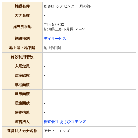
施設名称
あさひ ケアセンター 月の郷
カナ名称
-
〒955-0803
施設所在地
新潟県三条市月岡1-5-27
施設種別
デイサービス
地上階・地下階
地上階1階
施設利用階数
-
入居定員
-
居室総数
-
敷地面積
-
延床面積
-
居室面積
-
建物構造
-
運営法人
株式会社 あさひコモンズ
運営法人カナ名称
アサヒコモンズ