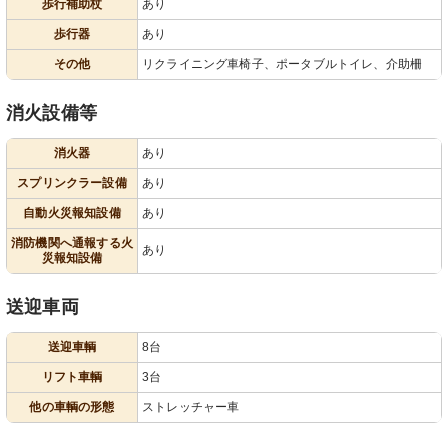
歩行補助杖
あり
歩行器
あり
その他
リクライニング車椅子、ポータブルトイレ、介助柵
消火設備等
消火器
あり
スプリンクラー設備
あり
自動火災報知設備
あり
消防機関へ通報する火
あり
災報知設備
送迎車両
送迎車輌
8台
リフト車輌
3台
他の車輌の形態
ストレッチャー車