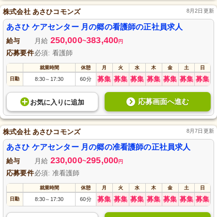
株式会社 あさひコモンズ
8月2日更新
あさひ ケアセンター 月の郷の看護師の正社員求人
250,000
383,400
給与
月給
~
円
応募要件
必須: 看護師
就業時間
休憩
月
火
水
木
金
土
日
募集
募集
募集
募集
募集
募集
募集
日勤
8:30
17:30
60分
～
応募画面へ進む
お気に入り
に
追加
株式会社 あさひコモンズ
8月7日更新
あさひ ケアセンター 月の郷の准看護師の正社員求人
230,000
295,000
給与
月給
~
円
応募要件
必須: 准看護師
就業時間
休憩
月
火
水
木
金
土
日
募集
募集
募集
募集
募集
募集
募集
日勤
8:30
17:30
60分
～