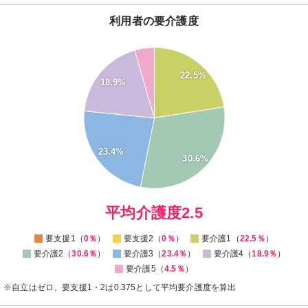
利用者の要介護度
30
22.5%
18.9%
25
20
15
10
23.4%
30.6%
5
0
0
平均介護度2.5
要支援1（
0％
）
要支援2（
0％
）
要介護1（
22.5％
）
要介護2（
30.6％
）
要介護3（
23.4％
）
要介護4（
18.9％
）
要介護5（
4.5％
）
※自立はゼロ、要支援1・2は0.375として平均要介護度を算出