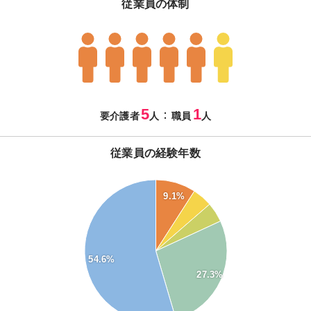
従業員の体制
5
1
：
要介護者
人
職員
人
従業員の経験年数
55
9.1%
50
45
40
35
30
54.6%
25
27.3%
20
15
10