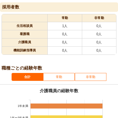
採用者数
常勤
非常勤
生活相談員
1人
0人
看護職
0人
0人
介護職員
0人
0人
機能訓練指導員
0人
0人
職種ごとの経験年数
合計
常勤
非常勤
介護職員の経験年数
1年未満
1年〜3年未満