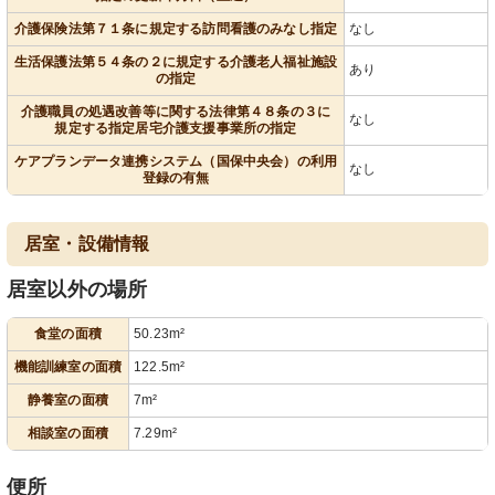
介護保険法第７１条に規定する訪問看護のみなし指定
なし
生活保護法第５４条の２に規定する介護老人福祉施設
あり
の指定
介護職員の処遇改善等に関する法律第４８条の３に
なし
規定する指定居宅介護支援事業所の指定
ケアプランデータ連携システム（国保中央会）の利用
なし
登録の有無
居室・設備情報
居室以外の場所
食堂の面積
50.23m²
機能訓練室の面積
122.5m²
静養室の面積
7m²
相談室の面積
7.29m²
便所