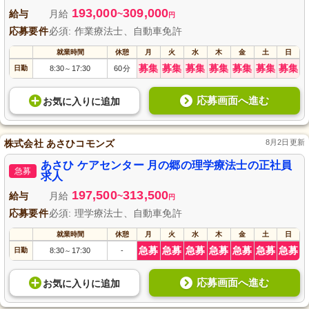
193,000
309,000
給与
月給
~
円
応募要件
必須: 作業療法士、自動車免許
就業時間
休憩
月
火
水
木
金
土
日
募集
募集
募集
募集
募集
募集
募集
日勤
8:30
17:30
60分
～
応募画面へ進む
お気に入り
に
追加
株式会社 あさひコモンズ
8月2日更新
あさひ ケアセンター 月の郷の理学療法士の正社員
急募
求人
197,500
313,500
給与
月給
~
円
応募要件
必須: 理学療法士、自動車免許
就業時間
休憩
月
火
水
木
金
土
日
急募
急募
急募
急募
急募
急募
急募
日勤
8:30
17:30
-
～
応募画面へ進む
お気に入り
に
追加