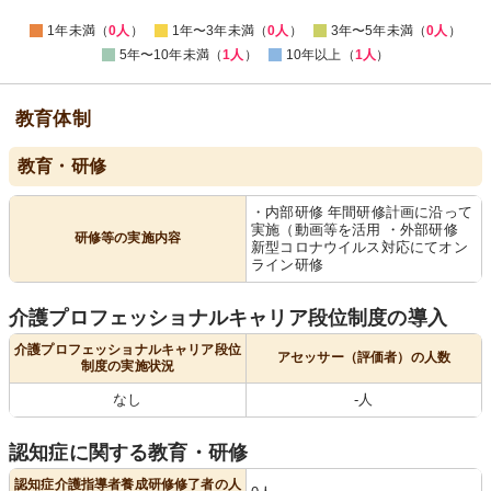
1年未満（
0人
）
1年〜3年未満（
0人
）
3年〜5年未満（
0人
）
5年〜10年未満（
1人
）
10年以上（
1人
）
教育体制
教育・研修
・内部研修 年間研修計画に沿って
実施（動画等を活用 ・外部研修
研修等の実施内容
新型コロナウイルス対応にてオン
ライン研修
介護プロフェッショナルキャリア段位制度の導入
介護プロフェッショナルキャリア段位
アセッサー（評価者）の人数
制度の実施状況
なし
-人
認知症に関する教育・研修
認知症介護指導者養成研修修了者の人