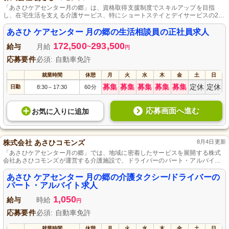
「あさひケアセンター月の郷」は、資格取得支援制度でスキルアップを目指
し、在宅生活を支える介護サービス、特にショートステイとデイサービスの2つ
のサービスを提供しています。業務は生活相談員で、入退所の手続きや相談対
応、関係各所との連絡調整などを担当し、リハビリテーションや体操も取り組
あさひ ケアセンター 月の郷の生活相談員の正社員求人
むます。収入安定の制度と正社員採用で「働きたい」と思える職場を目指して
172,500
293,500
います。
給与
月給
~
円
応募要件
必須: 自動車免許
就業時間
休憩
月
火
水
木
金
土
日
募集
募集
募集
募集
募集
定休
定休
日勤
8:30
17:30
60分
～
応募画面へ進む
お気に入り
に
追加
株式会社 あさひコモンズ
8月4日更新
「あさひケアセンター月の郷」では、地域に密着したサービスを展開する株式
会社あさひコモンズが運営する介護施設で、ドライバーのパート・アルバイト
募集しています。未経験者や他業種からの転職者も歓迎で、送迎業務や車両清
掃などを担当。1日2シフト制で、Wワークも可能で、土日勤務は月2/3程度、休
あさひ ケアセンター 月の郷の介護タクシー/ドライバーの
み希望はメンバー間調整できます。
パート・アルバイト求人
1,050
給与
時給
円
応募要件
必須: 自動車免許
就業時間
休憩
月
火
水
木
金
土
日