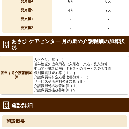
要介護4
6人
8人
要介護5
4人
7人
要支援1
-
-
要支援2
-
-
あさひ ケアセンター 月の郷の介護報酬の加算状
況
入浴介助加算（Ⅰ）
若年性認知症利用者（入居者・患者）受入加算
中山間地域者に居住する者へのサービス提供加算
該当する介護報酬加
個別機能訓練加算（Ⅰ）イ
算
介護職員等特定処遇改善加算（Ⅰ）
サービス提供体制強化加算（Ⅱ）
介護職員処遇改善加算（Ⅰ）
介護職員処遇改善加算（Ⅴ）
施設詳細
施設概要