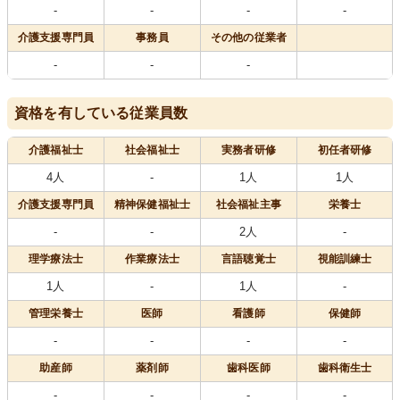
-
-
-
-
介護支援専門員
事務員
その他の従業者
-
-
-
資格を有している従業員数
介護福祉士
社会福祉士
実務者研修
初任者研修
4人
-
1人
1人
介護支援専門員
精神保健福祉士
社会福祉主事
栄養士
-
-
2人
-
理学療法士
作業療法士
言語聴覚士
視能訓練士
1人
-
1人
-
管理栄養士
医師
看護師
保健師
-
-
-
-
助産師
薬剤師
歯科医師
歯科衛生士
-
-
-
-