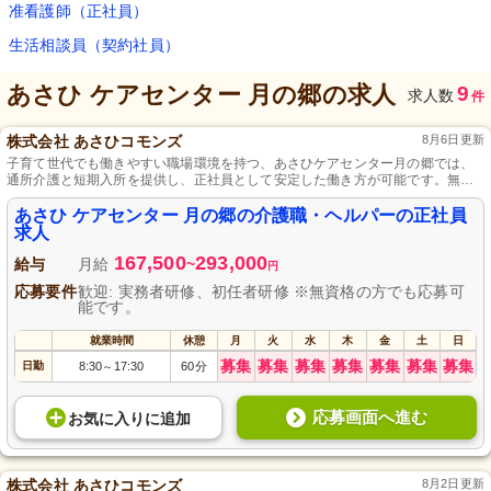
准看護師（正社員）
生活相談員（契約社員）
あさひ ケアセンター 月の郷
の求人
9
求人数
件
株式会社 あさひコモンズ
8月6日更新
子育て世代でも働きやすい職場環境を持つ、あさひケアセンター月の郷では、
通所介護と短期入所を提供し、正社員として安定した働き方が可能です。無資
格でも応募可能で、週休2日制と育児休業の取得実績もあり、明るい雰囲気で働
ける環境をご用意しています。
あさひ ケアセンター 月の郷の介護職・ヘルパーの正社員
求人
167,500
293,000
給与
月給
~
円
応募要件
歓迎: 実務者研修、初任者研修 ※無資格の方でも応募可
能です。
就業時間
休憩
月
火
水
木
金
土
日
募集
募集
募集
募集
募集
募集
募集
日勤
8:30
17:30
60分
～
応募画面へ進む
お気に入り
に
追加
株式会社 あさひコモンズ
8月2日更新