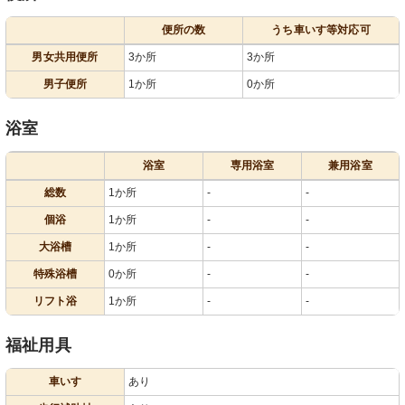
便所の数
うち車いす等対応可
男女共用便所
3か所
3か所
男子便所
1か所
0か所
浴室
浴室
専用浴室
兼用浴室
総数
1か所
-
-
個浴
1か所
-
-
大浴槽
1か所
-
-
特殊浴槽
0か所
-
-
リフト浴
1か所
-
-
福祉用具
車いす
あり