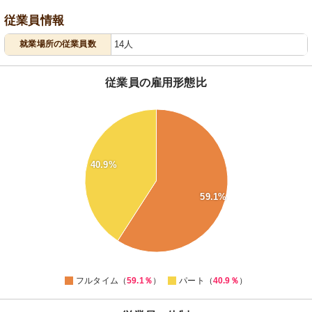
従業員情報
就業場所の従業員数
14人
従業員の雇用形態比
60
58
56
54
40.9%
52
50
59.1%
48
46
44
42
40
0
フルタイム（
59.1％
）
パート（
40.9％
）