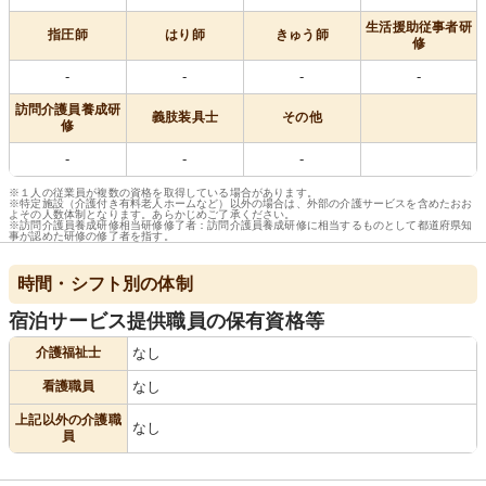
生活援助従事者研
指圧師
はり師
きゅう師
修
-
-
-
-
訪問介護員養成研
義肢装具士
その他
修
-
-
-
※１人の従業員が複数の資格を取得している場合があります。
※特定施設（介護付き有料老人ホームなど）以外の場合は、外部の介護サービスを含めたおお
よその人数体制となります。あらかじめご了承ください。
※訪問介護員養成研修相当研修修了者：訪問介護員養成研修に相当するものとして都道府県知
事が認めた研修の修了者を指す。
時間・シフト別の体制
宿泊サービス提供職員の保有資格等
介護福祉士
なし
看護職員
なし
上記以外の介護職
なし
員