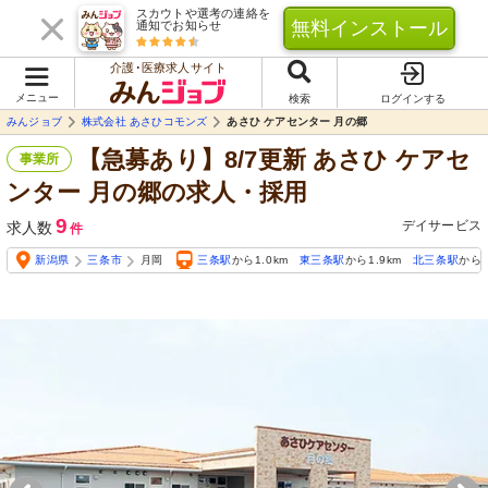
スカウトや選考の連絡を
無料インストール
通知でお知らせ
介護･医療求人サイト
メニュー
検索
ログインする
みんジョブ
株式会社 あさひコモンズ
あさひ ケアセンター 月の郷
【急募あり】8/7更新 あさひ ケアセ
事業所
ンター 月の郷の求人・採用
9
デイサービス
求人数
件
新潟県
三条市
月岡
三条駅
から1.0km
東三条駅
から1.9km
北三条駅
から2