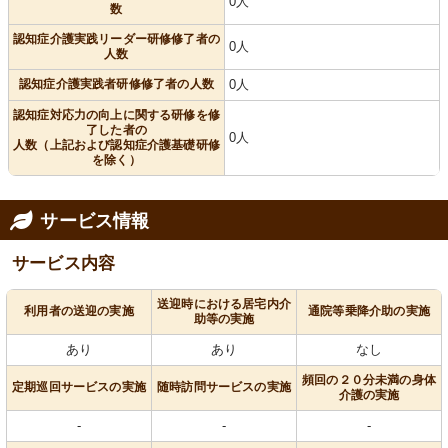
0人
数
認知症介護実践リーダー研修修了者の
0人
人数
認知症介護実践者研修修了者の人数
0人
認知症対応力の向上に関する研修を修
了した者の
0人
人数（上記および認知症介護基礎研修
を除く）
サービス情報
サービス内容
送迎時における居宅内介
利用者の送迎の実施
通院等乗降介助の実施
助等の実施
あり
あり
なし
頻回の２０分未満の身体
定期巡回サービスの実施
随時訪問サービスの実施
介護の実施
-
-
-