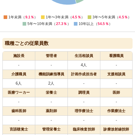
5
0
0
1年未満（
9.1％
）
1年〜3年未満（
4.5％
）
3年〜5年未満（
4.5％
）
5年〜10年未満（
27.3％
）
10年以上（
54.5％
）
職種ごとの従業員数
施設長
管理者
生活相談員
看護職員
-
-
4人
-
介護職員
機能訓練指導員
計画作成担当者
支援相談員
6人
2人
-
-
医療
ワーカー
栄養士
調理員
医師
-
-
-
-
歯科医師
薬剤師
理学療法士
作業療法士
-
-
-
-
言語聴覚士
管理栄養士
臨床検査技師
診療放射線技師