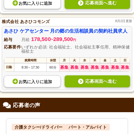
応募画面へ進む
お気に入り
に
追加
株式会社 あさひコモンズ
8月2日更新
あさひ ケアセンター 月の郷の生活相談員の契約社員求人
178,500
289,500
給与
月給
~
円
応募要件
いずれか必須: 社会福祉士、社会福祉主事任用、精神保健
福祉士
就業時間
休憩
月
火
水
木
金
土
日
募集
募集
募集
募集
募集
募集
募集
日勤
8:30
17:30
60分
～
応募画面へ進む
お気に入り
に
追加
応募者の声
介護タクシー/ドライバー
パート・アルバイト