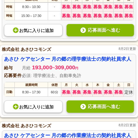
募集
募集
募集
募集
募集
募集
募集
時短
8:30
10:30
-
～
募集
募集
募集
募集
募集
募集
募集
時短
15:30
17:30
-
～
応募画面へ進む
お気に入り
に
追加
株式会社 あさひコモンズ
8月2日更新
あさひ ケアセンター 月の郷の理学療法士の契約社員求人
193,000
309,000
給与
月給
~
円
応募要件
必須: 理学療法士、自動車免許
就業時間
休憩
月
火
水
木
金
土
日
募集
募集
募集
募集
募集
募集
定休
日勤
8:30
17:30
60分
～
応募画面へ進む
お気に入り
に
追加
株式会社 あさひコモンズ
8月2日更新
あさひ ケアセンター 月の郷の作業療法士の契約社員求人