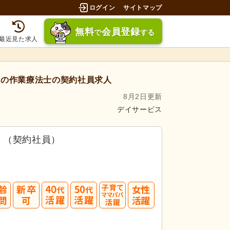
ログイン
サイトマップ
無料
会員登録
で
する
最近見た求人
の作業療法士の契約社員求人
8月2日更新
デイサービス
）（契約社員）
40
50