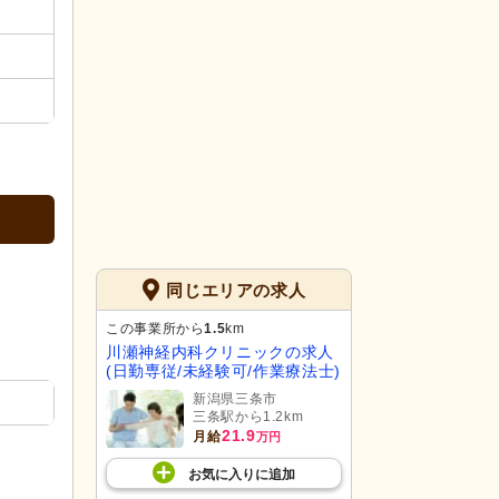
同じエリアの求人
この事業所から
1.5
km
川瀬神経内科クリニックの求人
(日勤専従/未経験可/作業療法士)
新潟県三条市
三条駅から1.2km
21.9
月給
万円
お気に入り
に
追加