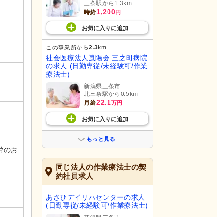
三条駅から1.3km
1,200
時給
円
お気に入り
に
追加
この事業所から
2.3
km
社会医療法人嵐陽会 三之町病院
の求人 (日勤専従/未経験可/作業
療法士)
新潟県三条市
北三条駅から0.5km
22.1
月給
万円
お気に入り
に
追加
もっと見る
労のお
同じ法人の作業療法士の契
約社員求人
あさひデイリハセンターの求人
(日勤専従/未経験可/作業療法士)