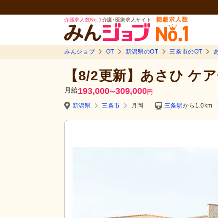
介護求人数No.1
介護･医療求人サイト
みんジョブ
OT
新潟県のOT
三条市のOT
【8/2更新】あさひ ケ
月給
193,000
309,000
〜
円
新潟県
三条市
月岡
三条駅
から1.0km