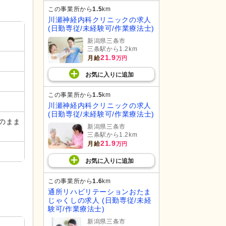
この事業所から
1.5
km
川瀬神経内科クリニックの求人
(日勤専従/未経験可/作業療法士)
新潟県三条市
三条駅から1.2km
21.9
月給
万円
お気に入り
に
追加
この事業所から
1.5
km
川瀬神経内科クリニックの求人
(日勤専従/未経験可/作業療法士)
のまま
新潟県三条市
三条駅から1.2km
21.9
月給
万円
お気に入り
に
追加
この事業所から
1.6
km
通所リハビリテーションおたま
じゃくしの求人 (日勤専従/未経
験可/作業療法士)
新潟県三条市