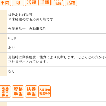
40
50
経験あれば尚可
代活躍
代活躍
※未経験の方も応募可能です
作業療法士、自動車免許
6ヵ月
あり
更新時に勤務態度・能力により判断します。ほとんどの方がそ
正社員登用されています。
なし