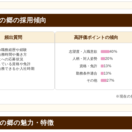
月の郷の採用傾向
頻出質問
高評価ポイントの傾向
の職務経歴や経験
志望度・入職意欲
40%
勤務時間や働き方
人柄・対人姿勢
20%
社への応募状況
している資格や免許
資格・免許
13%
勤務できるか入社時期
勤務条件適合
13%
その他
27%
※現在の
月の郷の
魅力・特徴