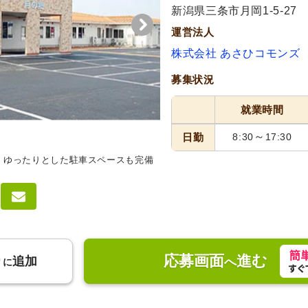
新潟県三条市月岡1-5-27
運営法人
株式会社 あさひコモンズ
募集状況
就業時間
～
日勤
8:30
17:30
。ゆったりとした駐車スペースも完備
掲示物
掲示板で活動スケジュー
ます。
応募画面
進む
り
追加
へ
に