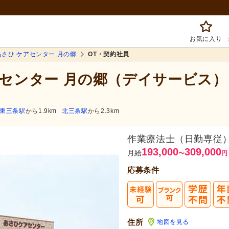
お気に入り
あさひ ケアセンター 月の郷
OT・契約社員
アセンター 月の郷（デイサービス）
東三条駅
から1.9km
北三条駅
から2.3km
作業療法士（日勤専従
193,000
309,000
月給
〜
円
応募条件
住所
地図を見る