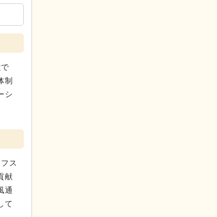
設で
体制
ーシ
イフス
貢献
風通
して