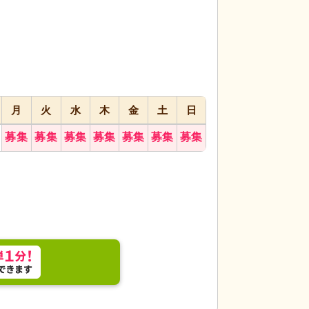
代活躍
代活躍
月
火
水
木
金
土
日
募集
募集
募集
募集
募集
募集
募集
ルを確認し、利用者が自主的に取り組む姿が見られ
スタッフイメージ
られます。