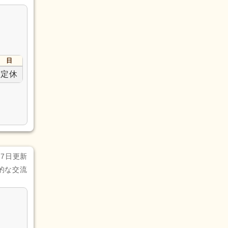
日
定休
月7日更新
的な交流