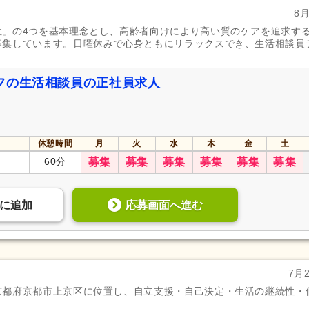
8
性」の4つを基本理念とし、高齢者向けにより高い質のケアを追求す
募集しています。日曜休みで心身ともにリラックスでき、生活相談員
フの生活相談員の正社員求人
休憩時間
月
火
水
木
金
土
60分
募集
募集
募集
募集
募集
募集
応募画面へ進む
に
追加
7月
京都府京都市上京区に位置し、自立支援・自己決定・生活の継続性・