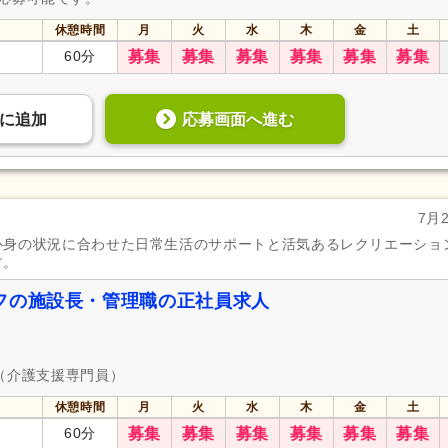
休憩時間
月
火
水
木
金
土
60分
募集
募集
募集
募集
募集
募集
応募画面へ進む
に
追加
7月
心身の状況に合わせた日常生活のサポートと活気あるレクリエーショ
す。
フの施設長・管理職の正社員求人
（介護支援専門員）
休憩時間
月
火
水
木
金
土
60分
募集
募集
募集
募集
募集
募集