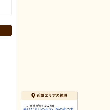
近隣エリアの施設
この事業所から
0.7
km
絆ひだまりの会大心院の家の求