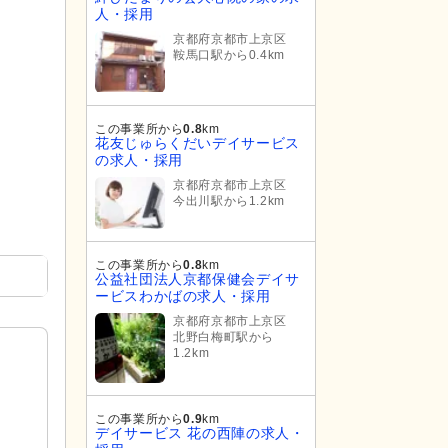
人・採用
京都府京都市上京区
鞍馬口駅から0.4km
この事業所から
0.8
km
花友じゅらくだいデイサービス
の求人・採用
京都府京都市上京区
今出川駅から1.2km
この事業所から
0.8
km
公益社団法人京都保健会デイサ
ービスわかばの求人・採用
京都府京都市上京区
北野白梅町駅から
1.2km
この事業所から
0.9
km
デイサービス 花の西陣の求人・