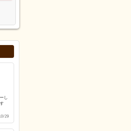
ーし
す
0/29