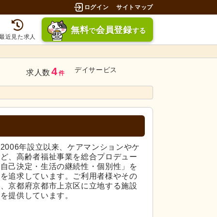
ログイン
サイトマップ
無料
会員登録
で
する
最近見た求人
4
デイサービス
求人数
件
2006年設立以来、ケアマンションやケ
など、高齢者福祉事業を総合プロデュー
・自己決定・生活の継続性・個別性」を
アを追求しています。ご利用者様やその
い、京都府京都市上京区に立地する施設
アを提供しています。