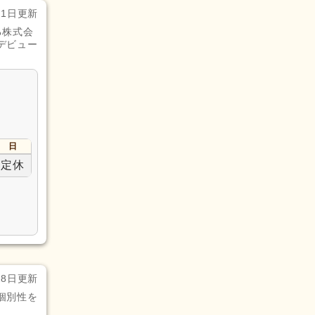
月1日更新
る株式会
デビュー
日
定休
28日更新
個別性を