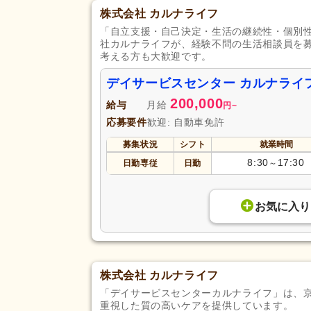
株式会社 カルナライフ
「自立支援・自己決定・生活の継続性・個別
社カルナライフが、経験不問の生活相談員を
考える方も大歓迎です。
デイサービスセンター カルナライ
200,000
給与
月給
円
~
応募要件
歓迎: 自動車免許
募集状況
シフト
就業時間
8:30
17:30
日勤専従
日勤
～
お気に入り
株式会社 カルナライフ
「デイサービスセンターカルナライフ」は、
重視した質の高いケアを提供しています。