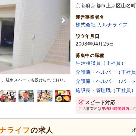
京都府京都市上京区山名町8
運営事業者名
株式会社 カルナライフ
設立年月日
2008年04月25日
募集中の職種
生活相談員（正社員）
介護職・ヘルパー（正社
す。駐車スペースも設けられており、
ダイニングルーム
自然光が差し
介護職・ヘルパー（パー
ーブルで団らんを楽しめます。
施設長・管理職（正社員
スピード対応
この事業所は
平均24時間以内
に
ルナライフ
の求人