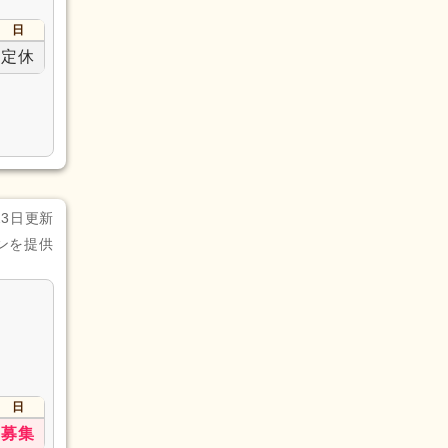
日
定休
23日更新
ンを提供
日
募集