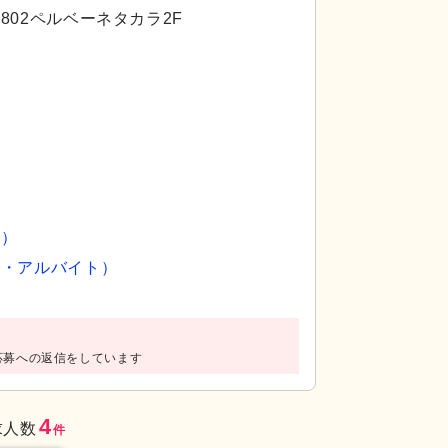
02ペルベーネタカラ2F
員）
込む広々とした空間です。ゆったりとした配置のテ
浴室
操作しやすい
ト・アルバイト）
）
応募への返信をしています
4
求人数
件