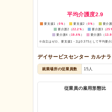
0
平均介護度2.9
要支援1（
0％
）
要支援2（
0％
）
要介護
要介護2（
22.2％
）
要介護3（
25
要介護4（
19.4％
）
要介護5（
13.
※自立はゼロ、要支援1・2は0.375として平均要
デイサービスセンター カルナラ
就業場所の従業員数
15人
従業員の雇用形態比