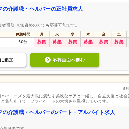
フの介護職・ヘルパーの正社員求人
任者研修 ※無資格の方でも応募可能です。
休憩時間
月
火
水
木
金
土
60分
募集
募集
募集
募集
募集
募集
応募画面へ進む
に
追加
8
個々のニーズを最大限に満たす柔軟なケアと一緒に、自立支援と社会
日と賞与ありで、プライベートの大切さを重視しています。
フの介護職・ヘルパーのパート・アルバイト求人
も応募可能です。