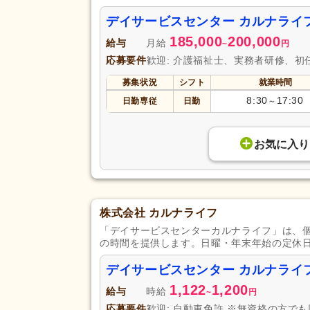
デイサービスセンター カルナライ
185,000
200,000
給与
月給
~
円
応募要件
歓迎: 介護福祉士、実務者研修、初
募集状況
シフト
就業時間
8:30
17:30
日勤専従
日勤
～
お気に入り
株式会社 カルナライフ
「デイサービスセンターカルナライフ」は、
の時間を提供します。日曜・年末年始の定休
デイサービスセンター カルナライ
1,122
1,200
給与
時給
~
円
応募要件
歓迎: 自動車免許 ※無資格の方で