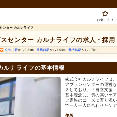
お気に入り
センター カルナライフ
ビスセンター カルナライフの求人・採用
今出川駅
から0.8km
鞍馬口駅
から1.0km
北大路駅
から1.7km
カルナライフの基本情報
株式会社カルナライフは、
アプランセンターの運営
スしており、「自立支援
基本理念に、質の高いケ
ご家族のニーズに寄り添
で一人一人に合わせたケ
住所