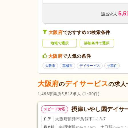
訪問看護
(3,904)
5,5
デイサービス
(5,518)
該当求人
ショートステイ
(330)
サービス付き高齢者向け住宅
(1
サービスの種
大阪府
でおすすめの検索条件
類
特別養護老人ホーム
(1,678)
地域で選択
詳細条件で選択
グループホーム
(1,027)
看護小規模多機能型居宅介護
(1
大阪府
で人気の条件
診療所・クリニック
(6,214)
大阪市
高槻市
デイサービス
サ高住
薬局・ドラッグストア
(1,924)
大阪府
デイサービス
未経験可
(24,429)
の
の求人
ブランク可
(38,082)
1,496
事業所
5,518
求人
(1~30件)
学生可
(730)
40代活躍
(38,036)
摂津いやし園デイサ
スピード対応
応募条件・こ
介護ロボット導入済み
(73)
だわり
大阪府摂津市鳥飼下1-13-7
住所
ネイル可
(3,307)
南摂津駅から2.1km、大日駅から3.1
最寄駅