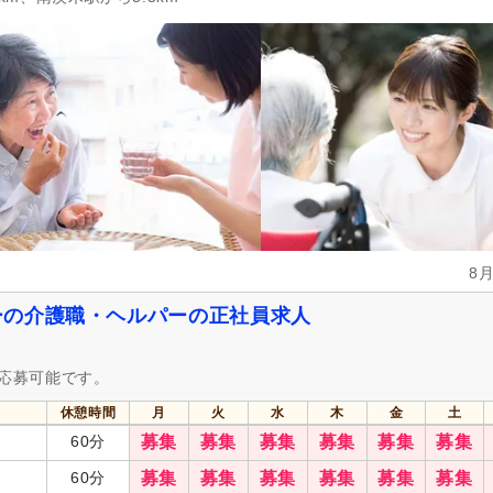
掲載3日以内
(908)
掲載7日以内
(1,661)
掲載30日以内
(8,337)
女性が活躍
(37,945)
急募
(1,394)
シフト制
(14,352)
日勤のみ可
(28,492)
午前のみ可
(4,217)
午後のみ可
(4,440)
週1日から可
(2,828)
週2日から可
(1,857)
週4日から可
(312)
シフト相談可
(37,940)
8
実務者研修（旧ヘルパー1級・基礎研
介護福祉士
(8,624)
修）
(6,303)
ーの介護職・ヘルパーの正社員求人
社会福祉士
(1,562)
精神保健福祉士
(593)
介護事務
(15)
主任介護支援専門員
(223)
も応募可能です。
ー）
保健師
(164)
看護師
(6,055)
休憩時間
月
火
水
木
金
土
60分
募集
募集
募集
募集
募集
募集
医療事務
(68)
理学療法士
(1,756)
60分
募集
募集
募集
募集
募集
募集
言語聴覚士
(565)
視能訓練士
(74)