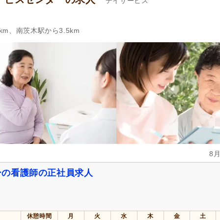
デイサービス
km、南茨木駅から3.5km
8
ーの看護師の正社員求人
休憩時間
月
火
水
木
金
土