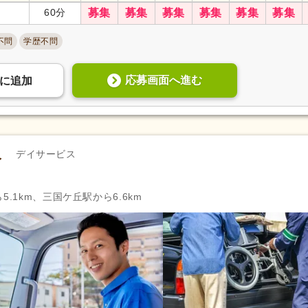
60分
募集
募集
募集
募集
募集
募集
不問
学歴不問
応募画面へ進む
に
追加
人
デイサービス
5.1km、三国ケ丘駅から6.6km