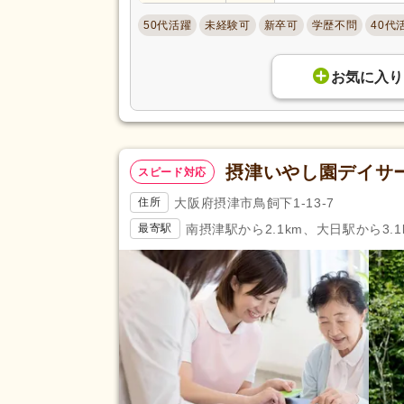
あん摩マッサージ指圧師
(192)
50代活躍
未経験可
新卒可
学歴不問
40代
きゅう師
(90)
調理師
(237)
お気に入り
応募資格
自動車免許
(7,819)
認知症介護実践者研修
(98)
医師
(20)
摂津いやし園デイサ
スピード対応
診療放射線技師
(72)
大阪府摂津市鳥飼下1-13-7
住所
公認心理師
(180)
南摂津駅から2.1km、大日駅から3.1
最寄駅
歯科医師
(766)
児童発達支援管理責任者研修
(1
相談支援従事者初任者研修
(13)
行動擁護従業者養成研修
(3)
幼稚園教諭1種
(60)
完全週休2日
(7,326)
土日休み
(1,577)