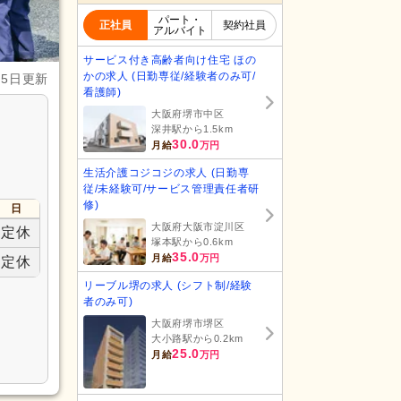
パート・
正社員
契約社員
アルバイト
サービス付き高齢者向け住宅 ほの
かの求人 (日勤専従/経験者のみ可/
月5日更新
看護師)
大阪府堺市中区
深井駅から1.5km
30.0
月給
万円
生活介護コジコジの求人 (日勤専
従/未経験可/サービス管理責任者研
修)
日
大阪府大阪市淀川区
定休
塚本駅から0.6km
35.0
月給
万円
定休
リーブル堺の求人 (シフト制/経験
者のみ可)
大阪府堺市堺区
大小路駅から0.2km
25.0
月給
万円