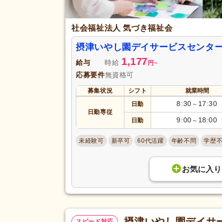
日曜休み
(5,736)
休日・休暇
年間休日120日以上
(1,996)
社会福祉法人 気づき福祉会
育休あり
(40,305)
摂津いやし園デイサービスセンタ
夏季休暇
(5,319)
1,177
給与
時給
円
~
賞与あり
(25,237)
応募要件
無資格可
セミナー参加費補助
(2,823)
募集状況
シフト
就業時間
復職支援あり
(6,880)
8:30
17:30
日勤
～
日勤専従
住宅手当
(4,034)
9:00
18:00
日勤
～
給与・手当
人事評価制度あり
(37,951)
福利厚生
未経験可
新卒可
60代活躍
年齢不問
学歴
夜勤手当
(4,383)
資格手当
(11,176)
お気に入り
再雇用制度あり
(7,225)
副業可
(7,378)
駅近
(20,194)
アクセス
摂津いやし園デイサ
スピード対応
バイク通勤可
(5,046)