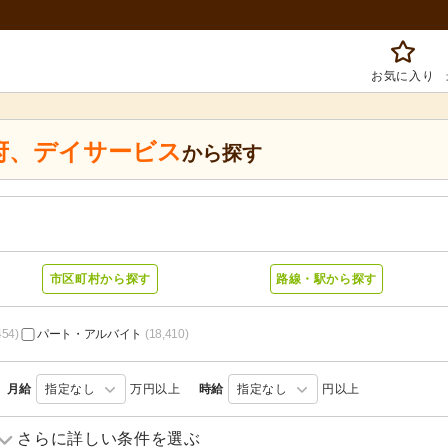
お気に入り
府
、
デイサービス
から探す
市区町村から探す
路線・駅から探す
454)
パート・アルバイト
(18,410)
月給
指定なし
万円以上
時給
指定なし
円以上
訪問介護
(3,894)
訪問入浴
(195)
さらに詳しい条件を選ぶ