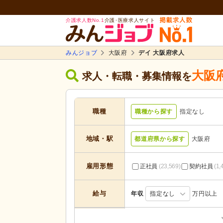
介護求人数No.1
介護･医療求人サイト
みんジョブ
大阪府
デイ 大阪府求人
大阪
求人・転職・募集情報を
職種
職種から探す
指定なし
地域・駅
都道府県から探す
大阪府
雇用形態
正社員
(23,569)
契約社員
(1,
給与
年収
指定なし
万円以上
居宅介護支援
(1,326)