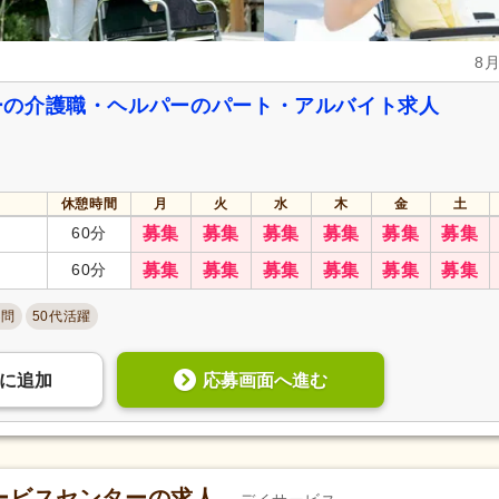
年間休日100日以上
(3,354)
年間休日110日以上
(4,455)
有給消化促進
(37,964)
産休あり
(36,384)
8
介護休業
(9,859)
看護休暇
(6,958)
ーの介護職・ヘルパーのパート・アルバイト求人
冬季休暇
(2,104)
年末年始休暇
(5,397)
社会保険完備
(41,453)
研修制度あり
(38,026)
企業年金
(2,226)
昇給あり
(40,443)
休憩時間
月
火
水
木
金
土
退職金あり
(13,736)
日・祝給与アップ
(2,514)
60分
募集
募集
募集
募集
募集
募集
資格取得支援あり
(10,679)
通勤手当
(32,011)
60分
募集
募集
募集
募集
募集
募集
処遇改善手当
(7,338)
制服あり
(24,168)
不問
50代活躍
寮・社宅あり
(1,465)
託児施設あり
(2,892)
扶養控除内考慮あり
(5,439)
扶養手当
(2,796)
応募画面へ進む
に
追加
正社員登用あり
(8,241)
日払い・週払い可
(30)
歩合制あり
(831)
転勤なし
(30,803)
自動車通勤可
(18,400)
自転車通勤可
(38,007)
ービスセンターの求人