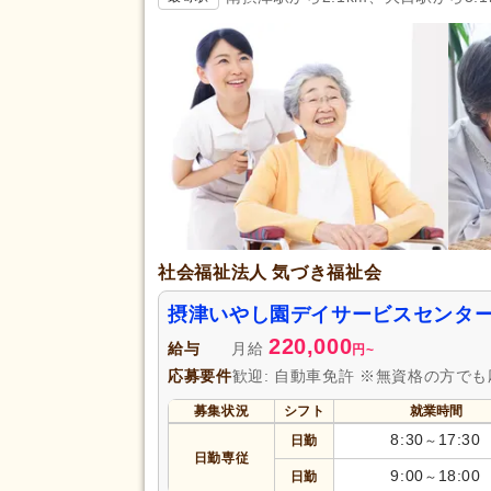
掲載24時間以内
(259)
掲載14日以内
(2,494)
スピード対応
(2,941)
残業ほぼなし
(41,126)
夜勤のみ可
(1,848)
勤務形態
時短勤務相談可
(4,796)
週3日から可
(1,534)
即日勤務可
(5,686)
社会福祉法人 気づき福祉会
初任者研修（旧ヘルパー2級）
(7,693)
摂津いやし園デイサービスセンタ
認知症ケア専門士
(29)
220,000
給与
月給
円
~
社会福祉主事任用
(688)
応募要件
歓迎: 自動車免許 ※無資格の方で
介護支援専門員（ケアマネジャ
募集状況
シフト
就業時間
(1,845)
8:30
17:30
日勤
～
准看護師
(4,469)
日勤専従
9:00
18:00
作業療法士
(1,376)
日勤
～