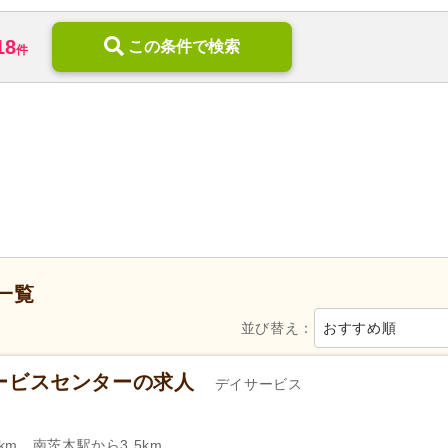
訪問リハビリ
(331)
定期巡回・随時対応型
(31)
18
デイケア
(815)
この条件で検索
小規模多機能型居宅介護
(396
件
住宅型有料老人ホーム
(2,402)
介護付き有料老人ホーム
(792
,409)
ケアハウス
(120)
高齢者住宅
(76)
介護老人保健施設
(1,133)
介護医療院・療養病床
(72)
福祉用具販売・貸与
(144)
地域包括支援センター
(200)
86)
養護老人ホーム
(25)
病院
(2,683)
障がい者支援
(1,810)
歯科診療所・技工所
(4,750)
その他
(1)
新規オープン
(1,140)
無資格可
(11,238)
一覧
学歴不問
(40,309)
年齢不問
(32,377)
並び替え：
おすすめ順
新卒可
(34,031)
子育てママパパ活躍
(38,001)
50代活躍
(37,888)
60代活躍
(7,610)
ービスセンターの求人
デイサービス
服装自由
(696)
髪型・髪色自由
(1,705)
Web面接可
(2,948)
ハローワーク求人を除く
(8,94
km、南茨木駅から3.5km