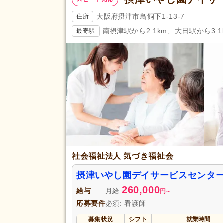
大阪府摂津市鳥飼下1-13-7
住所
南摂津駅から2.1km、大日駅から3.1
最寄駅
社会福祉法人 気づき福祉会
摂津いやし園デイサービスセンタ
260,000
給与
月給
円
~
応募要件
必須: 看護師
募集状況
シフト
就業時間