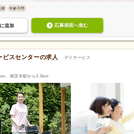
柔道整復師
(556)
はり師
(142)
活躍
年齢不問
管理栄養士
(330)
栄養士
(250)
福祉用具専門相談員
(63)
福祉住環境コーディネーター
応募画面へ進む
に
追加
自動車免許（二種）
(54)
認知症介護基礎研修
(23)
認知症介護実践リーダー研修
(4)
小規模多機能型サービス等計
担当者研修
(3)
薬剤師
(1,160)
助産師
(30)
ービスセンターの求人
デイサービス
臨床検査技師
(100)
臨床工学技士
(28)
臨床心理士
(143)
登録販売者
(132)
km、南茨木駅から3.5km
歯科衛生士
(1,700)
歯科技工士
(70)
35)
サービス管理責任者研修
(123)
児童指導員任用
(260)
相談支援従事者現任研修
(6)
主任相談支援専門員養成研修
強度行動障害支援者養成研修
(3)
保育士
(234)
幼稚園教諭2種
(58)
教員免許
(164)
週休2日
(10,202)
4週8休
(1,934)
土日祝休み
(1,641)
土曜休み
(741)