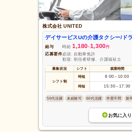
株式会社 UNITED
デイサービスUの介護タクシー/ド
1,180
1,300
給与
時給
~
円
応募要件
必須: 自動車免許
歓迎: 初任者研修、介護福祉士
募集状況
シフト
就業時間
8:00
10:00
時短
～
シフト制
15:30
17:30
時短
～
50代活躍
未経験可
60代活躍
学歴不問
新
お気に入り