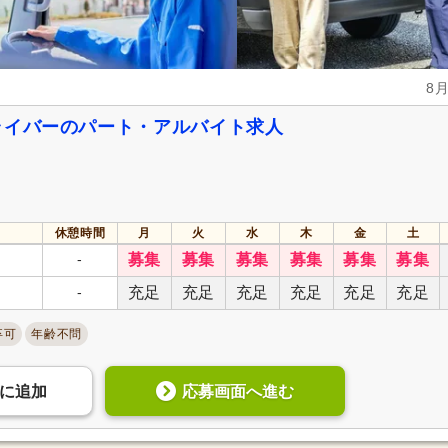
8
ライバーのパート・アルバイト求人
休憩時間
月
火
水
木
金
土
-
募集
募集
募集
募集
募集
募集
-
充足
充足
充足
充足
充足
充足
卒可
年齢不問
応募画面へ進む
に
追加