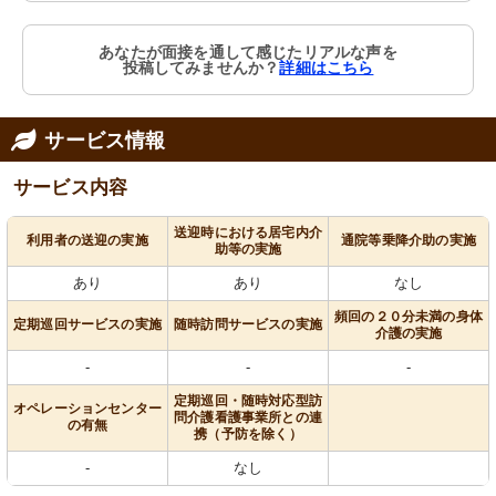
あなたが面接を通して感じたリアルな声を
投稿してみませんか？
詳細はこちら
サービス情報
サービス内容
送迎時における居宅内介
利用者の送迎の実施
通院等乗降介助の実施
助等の実施
あり
あり
なし
頻回の２０分未満の身体
定期巡回サービスの実施
随時訪問サービスの実施
介護の実施
-
-
-
定期巡回・随時対応型訪
オペレーションセンター
問介護看護事業所との連
の有無
携（予防を除く）
-
なし