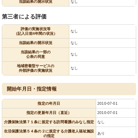
当該結果の開示状況
なし
第三者による評価
評価の実施状況等
なし
（記入日前4年間の状況）
当該結果の開示状況
なし
当該結果の一部の
なし
公表の同意
地域密着型サービスの
なし
外部評価の実施状況
開始年月日・指定情報
指定の年月日
2010-07-01
指定の更新年月日（直近）
2010-07-01
介護保険法第７１条に規定する訪問看護のみなし指定
なし
生活保護法第５４条の２に規定する介護老人福祉施設
あり
の指定