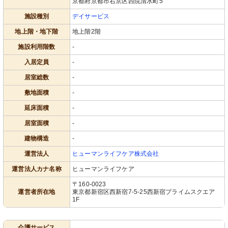
京都府京都市右京区西院清水町5
施設種別
デイサービス
地上階・地下階
地上階2階
施設利用階数
-
入居定員
-
居室総数
-
敷地面積
-
延床面積
-
居室面積
-
建物構造
-
運営法人
ヒューマンライフケア株式会社
運営法人カナ名称
ヒューマンライフケア
〒160-0023
運営者所在地
東京都新宿区西新宿7-5-25西新宿プライムスクエア
1F
介護サービス