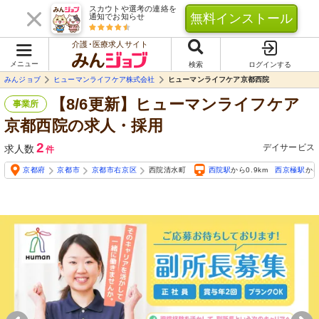
スカウトや選考の連絡を
無料インストール
通知でお知らせ
介護･医療求人サイト
メニュー
検索
ログインする
みんジョブ
ヒューマンライフケア株式会社
ヒューマンライフケア京都西院
【8/6更新】ヒューマンライフケア
事業所
京都西院の求人・採用
2
デイサービス
求人数
件
京都府
京都市
京都市右京区
西院清水町
西院駅
から0.9km
西京極駅
から