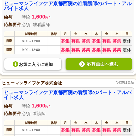
ヒューマンライフケア京都西院の准看護師のパート・アル
バイト求人
1,600
給与
時給
~
円
応募要件
必須: 准看護師
就業時間
休憩
月
火
水
木
金
土
日
募集
募集
募集
募集
募集
募集
定休
日勤
8:00
17:00
-
～
募集
募集
募集
募集
募集
募集
定休
日勤
9:00
18:00
-
～
応募画面へ進む
お気に入り
に
追加
ヒューマンライフケア株式会社
7月29日更新
ヒューマンライフケア京都西院の看護師のパート・アルバ
イト求人
1,600
給与
時給
~
円
応募要件
必須: 看護師
就業時間
休憩
月
火
水
木
金
土
日
募集
募集
募集
募集
募集
募集
定休
日勤
8:00
17:00
-
～