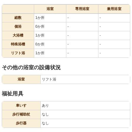
浴室
専用浴室
兼用浴室
総数
1か所
-
-
個浴
0か所
-
-
大浴槽
1か所
-
-
特殊浴槽
0か所
-
-
リフト浴
1か所
-
-
その他の浴室の設備状況
浴室
リフト浴
福祉用具
車いす
あり
歩行補助杖
なし
歩行器
なし