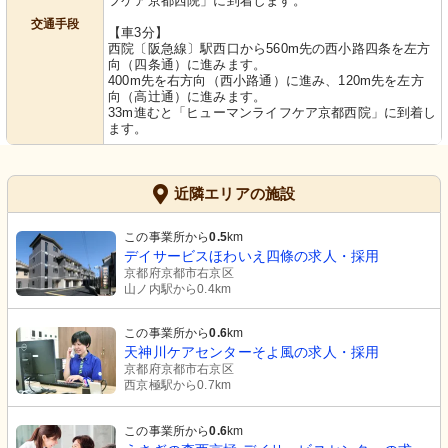
フケア京都西院」に到着します。
交通手段
【車3分】
西院〔阪急線〕駅西口から560m先の西小路四条を左方
向（四条通）に進みます。
400m先を右方向（西小路通）に進み、120m先を左方
向（高辻通）に進みます。
33m進むと「ヒューマンライフケア京都西院」に到着し
ます。
近隣エリアの施設
この事業所から
0.5
km
デイサービスほわいえ四條の求人・採用
京都府京都市右京区
山ノ内駅から0.4km
この事業所から
0.6
km
天神川ケアセンターそよ風の求人・採用
京都府京都市右京区
西京極駅から0.7km
この事業所から
0.6
km