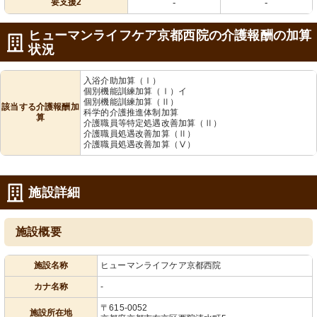
要支援2
-
-
ヒューマンライフケア京都西院の介護報酬の加算
状況
入浴介助加算（Ⅰ）
個別機能訓練加算（Ⅰ）イ
個別機能訓練加算（Ⅱ）
該当する介護報酬加
科学的介護推進体制加算
算
介護職員等特定処遇改善加算（Ⅱ）
介護職員処遇改善加算（Ⅱ）
介護職員処遇改善加算（Ⅴ）
施設詳細
施設概要
施設名称
ヒューマンライフケア京都西院
カナ名称
-
〒615-0052
施設所在地