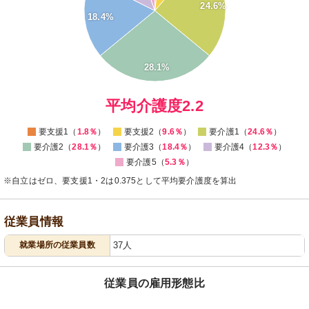
24.6%
16
18.4%
14
12
10
8
6
28.1%
4
2
0
0
平均介護度2.2
要支援1（
1.8％
）
要支援2（
9.6％
）
要介護1（
24.6％
）
要介護2（
28.1％
）
要介護3（
18.4％
）
要介護4（
12.3％
）
要介護5（
5.3％
）
※自立はゼロ、要支援1・2は0.375として平均要介護度を算出
従業員情報
就業場所の従業員数
37人
従業員の雇用形態比