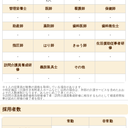
管理栄養士
医師
看護師
保健師
-
-
-
-
助産師
薬剤師
歯科医師
歯科衛生士
-
-
-
-
生活援助従事者研
指圧師
はり師
きゅう師
修
-
-
-
-
訪問介護員養成研
義肢装具士
その他
修
-
-
-
※１人の従業員が複数の資格を取得している場合があります。
※特定施設（介護付き有料老人ホームなど）以外の場合は、外部の介護サービスを含めたおお
よその人数体制となります。あらかじめご了承ください。
※訪問介護員養成研修相当研修修了者：訪問介護員養成研修に相当するものとして都道府県知
事が認めた研修の修了者を指す。
採用者数
常勤
非常勤