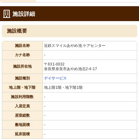
施設詳細
施設概要
施設名称
近鉄スマイルあやめ池 ケアセンター
カナ名称
-
〒631-0032
施設所在地
奈良県奈良市あやめ池北2-4-17
施設種別
デイサービス
地上階・地下階
地上階1階・地下階1階
施設利用階数
-
入居定員
-
居室総数
-
敷地面積
-
延床面積
-