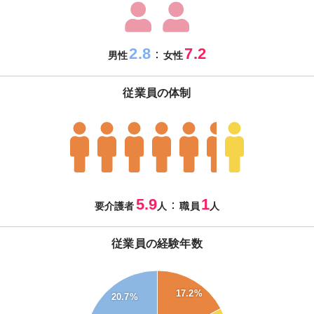
2.8
7.2
：
男性
女性
従業員の体制
5.9
1
：
要介護者
人
職員
人
従業員の経験年数
28
17.2%
20.7%
26