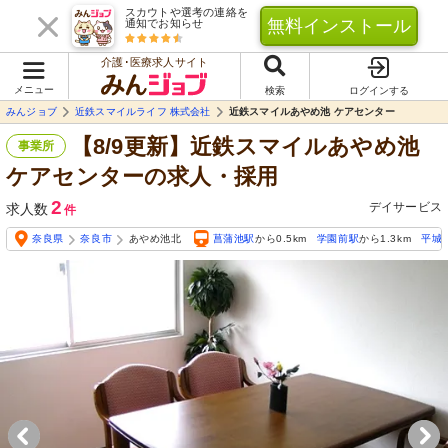
スカウトや選考の連絡を
無料インストール
通知でお知らせ
介護･医療求人サイト
メニュー
検索
ログインする
みんジョブ
近鉄スマイルライフ 株式会社
近鉄スマイルあやめ池 ケアセンター
【8/9更新】近鉄スマイルあやめ池
事業所
ケアセンターの求人・採用
2
デイサービス
求人数
件
奈良県
奈良市
あやめ池北
菖蒲池駅
から0.5km
学園前駅
から1.3km
平城