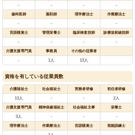
-
-
-
-
歯科医師
薬剤師
理学療法士
作業療法士
-
-
-
-
言語聴覚士
管理栄養士
臨床検査技師
診療放射線技師
-
-
-
-
介護支援専門員
事務員
その他の従業者
-
1人
13人
資格を有している従業員数
介護福祉士
社会福祉士
実務者研修
初任者研修
13人
-
-
2人
介護支援専門員
精神保健福祉士
社会福祉主事
栄養士
3人
-
-
-
理学療法士
作業療法士
言語聴覚士
視能訓練士
-
1人
-
-