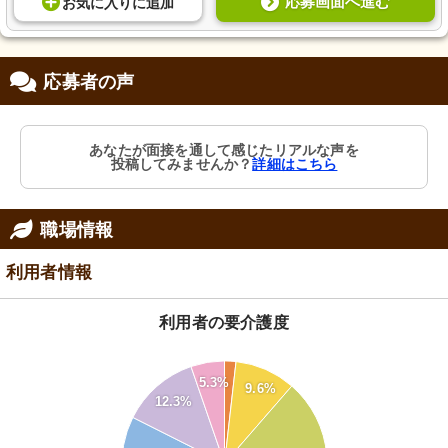
応募画面へ進む
お気に入り
に
追加
応募者の声
あなたが面接を通して感じたリアルな声を
投稿してみませんか？
詳細はこちら
職場情報
利用者情報
利用者の要介護度
30
28
5.3%
9.6%
26
12.3%
24
22
20
18