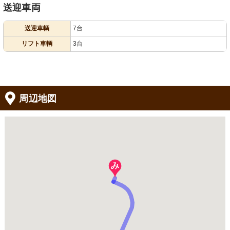
送迎車両
送迎車輌
7台
リフト車輌
3台
周辺地図