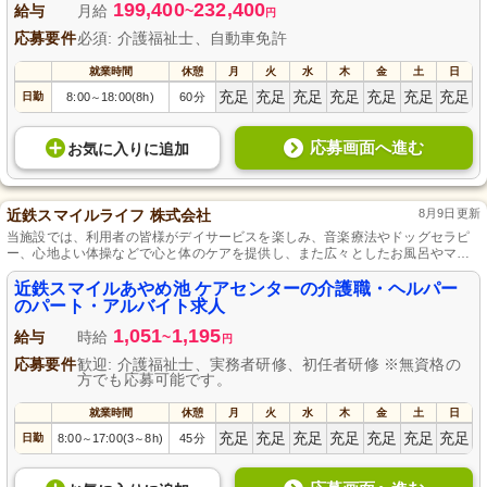
199,400
232,400
給与
月給
~
円
応募要件
必須: 介護福祉士、自動車免許
就業時間
休憩
月
火
水
木
金
土
日
充足
充足
充足
充足
充足
充足
充足
日勤
8:00
18:00(8h)
60分
～
応募画面へ進む
お気に入り
に
追加
近鉄スマイルライフ 株式会社
8月9日更新
当施設では、利用者の皆様がデイサービスを楽しみ、音楽療法やドッグセラピ
ー、心地よい体操などで心と体のケアを提供し、また広々としたお風呂やマッ
サージでリラックスできる環境を提供しています。
近鉄スマイルあやめ池 ケアセンターの介護職・ヘルパー
のパート・アルバイト求人
1,051
1,195
給与
時給
~
円
応募要件
歓迎: 介護福祉士、実務者研修、初任者研修 ※無資格の
方でも応募可能です。
就業時間
休憩
月
火
水
木
金
土
日
充足
充足
充足
充足
充足
充足
充足
日勤
8:00
17:00(3
8h)
45分
～
～