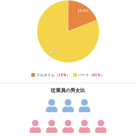
80
19.0%
70
60
50
40
30
81.0%
20
0
フルタイム（
19％
）
パート（
81％
）
従業員の男女比