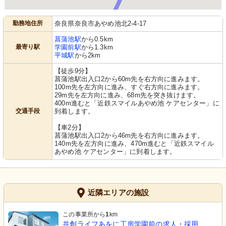
勤務地住所
奈良県奈良市あやめ池北2-4-17
菖蒲池駅
から0.5km
最寄り駅
学園前駅
から1.3km
平城駅
から2km
【徒歩9分】
菖蒲池駅出入口2から60m先を右方向に進みます。
100m先を左方向に進み、すぐ右方向に進みます。
29m先を左方向に進み、68m先を突き抜けます。
400m進むと「近鉄スマイルあやめ池 ケアセンター」に
交通手段
到着します。
【車2分】
菖蒲池駅出入口2から46m先を右方向に進みます。
140m先を左方向に進み、470m進むと「近鉄スマイル
あやめ池 ケアセンター」に到着します。
近隣エリアの施設
この事業所から
1
km
共創ライフあをに工房学園前の求人・採用