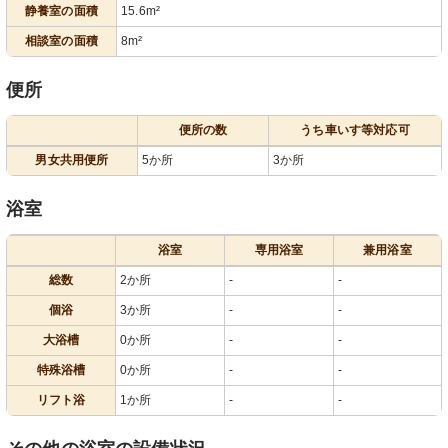
静養室の面積
15.6m²
相談室の面積
8m²
便所
便所の数
うち車いす等対応可
男女共用便所
5か所
3か所
浴室
浴室
専用浴室
兼用浴室
総数
2か所
-
-
個浴
3か所
-
-
大浴槽
0か所
-
-
特殊浴槽
0か所
-
-
リフト浴
1か所
-
-