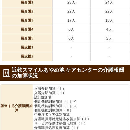
要介護1
29人
24人
要介護2
22人
22人
要介護3
17人
15人
要介護4
6人
4人
要介護5
6人
3人
要支援1
-
-
要支援2
-
-
近鉄スマイルあやめ池 ケアセンターの介護報酬
の加算状況
入浴介助加算（Ⅰ）
入浴介助加算（Ⅱ）
認知症加算
個別機能訓練加算（Ⅰ）イ
該当する介護報酬加
個別機能訓練加算（Ⅰ）ロ
算
個別機能訓練加算（Ⅱ）
中重度者ケア体制加算
介護職員等特定処遇改善加算（Ⅰ）
サービス提供体制強化加算（Ⅰ）
介護職員処遇改善加算（Ⅰ）