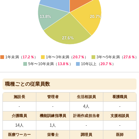
24
22
20.7%
13.8%
20
18
16
27.6%
14
0
1年未満（
17.2％
）
1年〜3年未満（
20.7％
）
3年〜5年未満（
27.6％
）
5年〜10年未満（
13.8％
）
10年以上（
20.7％
）
職種ごとの従業員数
施設長
管理者
生活相談員
看護職員
-
-
4人
-
介護職員
機能訓練指導員
計画作成担当者
支援相談員
14人
1人
-
-
医療
ワーカー
栄養士
調理員
医師